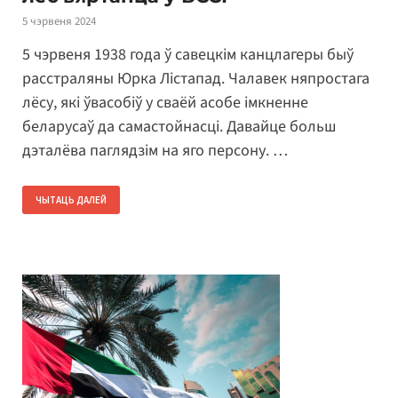
5 чэрвеня 2024
5 чэрвеня 1938 года ў савецкім канцлагеры быў
расстраляны Юрка Лістапад. Чалавек няпростага
лёсу, які ўвасобіў у сваёй асобе імкненне
беларусаў да самастойнасці. Давайце больш
дэталёва паглядзім на яго персону. …
ЧЫТАЦЬ ДАЛЕЙ