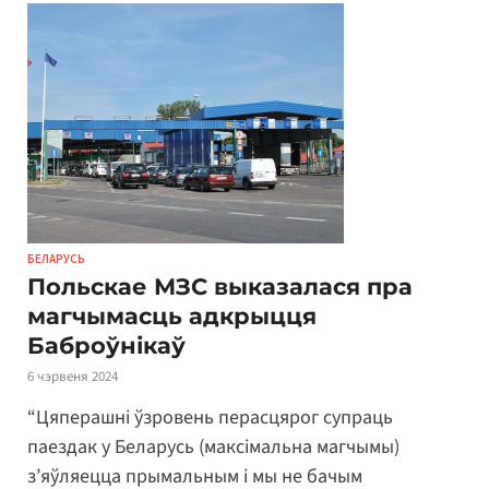
БЕЛАРУСЬ
Польскае МЗС выказалася пра
магчымасць адкрыцця
Баброўнікаў
6 чэрвеня 2024
“Цяперашні ўзровень перасцярог супраць
паездак у Беларусь (максімальна магчымы)
з’яўляецца прымальным і мы не бачым