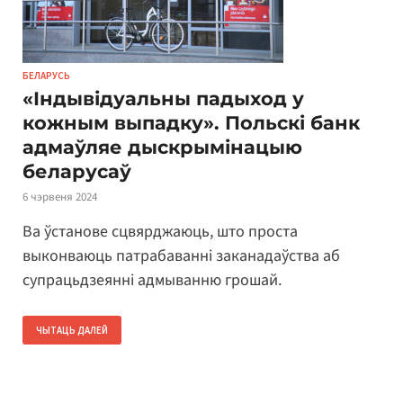
БЕЛАРУСЬ
«Індывідуальны падыход у
кожным выпадку». Польскі банк
адмаўляе дыскрымінацыю
беларусаў
6 чэрвеня 2024
Ва ўстанове сцвярджаюць, што проста
выконваюць патрабаванні заканадаўства аб
супрацьдзеянні адмыванню грошай.
ЧЫТАЦЬ ДАЛЕЙ