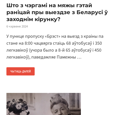
Што з чэргамі на мяжы гэтай
раніцай пры выездзе з Беларусі ў
заходнім кірунку?
6 чэрвеня 2024
У пункце пропуску «Брэст» на выезд з краіны па
стане на 8:00 чацвярга стаіць 68 аўтобусаў і 350
легкавікоў (учора было а 8-й 65 аўтобусаў і 450
легкавікоў), паведамляе Памежны …
ЧЫТАЦЬ ДАЛЕЙ