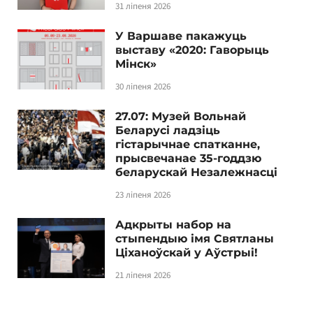
31 ліпеня 2026
У Варшаве пакажуць
выставу «2020: Гаворыць
Мінск»
30 ліпеня 2026
27.07: Музей Вольнай
Беларусі ладзіць
гістарычнае спатканне,
прысвечанае 35-годдзю
беларускай Незалежнасці
23 ліпеня 2026
Адкрыты набор на
стыпендыю імя Святланы
Ціханоўскай у Аўстрыі!
21 ліпеня 2026