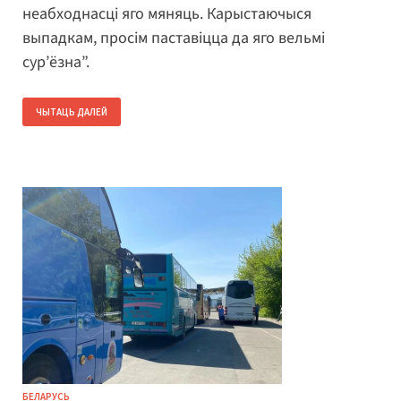
неабходнасці яго мяняць. Карыстаючыся
выпадкам, просім паставіцца да яго вельмі
сур’ёзна”.
ЧЫТАЦЬ ДАЛЕЙ
БЕЛАРУСЬ