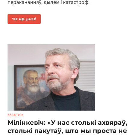
перакананняў, дылем і катастроф.
ЧЫТАЦЬ ДАЛЕЙ
БЕЛАРУСЬ
Мілінкевіч: «У нас столькі ахвяраў,
столькі пакутаў, што мы проста не