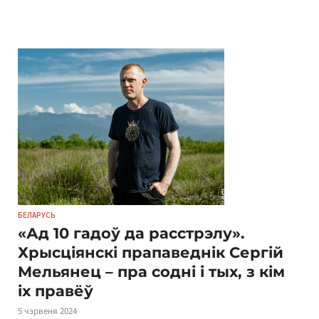
БЕЛАРУСЬ
«Ад 10 гадоў да расстрэлу».
Хрысціянскі прапаведнік Сергій
Мельянец – пра содні і тых, з кім
іх правёў
5 чэрвеня 2024