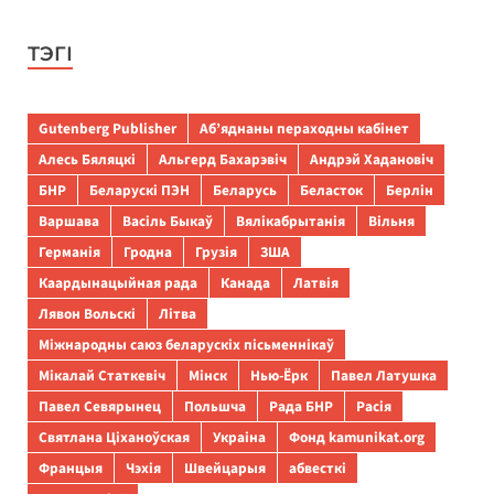
ТЭГІ
Gutenberg Publisher
Аб’яднаны пераходны кабінет
Алесь Бяляцкі
Альгерд Бахарэвіч
Андрэй Хадановіч
БНР
Беларускі ПЭН
Беларусь
Беласток
Берлін
Варшава
Васіль Быкаў
Вялікабрытанія
Вільня
Германія
Гродна
Грузія
ЗША
Каардынацыйная рада
Канада
Латвія
Лявон Вольскі
Літва
Міжнародны саюз беларускіх пісьменнікаў
Мікалай Статкевіч
Мінск
Нью-Ёрк
Павел Латушка
Павел Севярынец
Польшча
Рада БНР
Расія
Святлана Ціханоўская
Украіна
Фонд kamunikat.org
Францыя
Чэхія
Швейцарыя
абвесткі