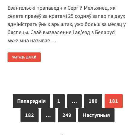
Евангельскі прапаведнік Сергій Мельянец, які
сёлета правёў за кратамі 25 содняў запар па двух
адміністратыўных арыштах, ужо больш за месяц у
бяспецы. Сваё вызваленне і ад’езд з Беларусі
мужчына называе …
ЧЫТАЦЬ ДАЛЕЙ
Папярэднія
1
…
180
181
182
…
249
Наступныя