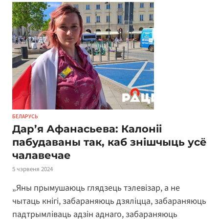
БЕЛАРУСЬ
Дар’я Афанасьева: Калоніі
пабудаваны так, каб знішчыць усё
чалавечае
5 чэрвеня 2024
„Яны прымушаюць глядзець тэлевізар, а не
чытаць кнігі, забараняюць дзяліцца, забараняюць
падтрымліваць адзін аднаго, забараняюць