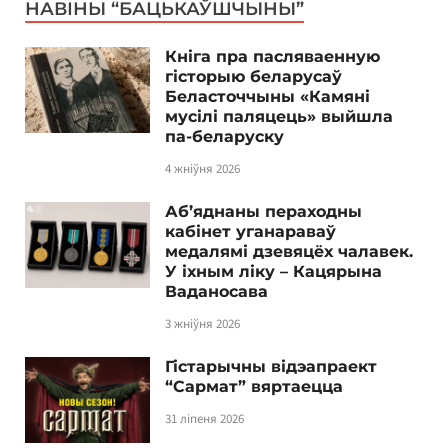
НАВІНЫ “БАЦЬКАЎШЧЫНЫ”
Кніга пра пасляваенную
гісторыю беларусаў
Беласточчыны «Камяні
мусілі паляцець» выйшла
па-беларуску
4 жніўня 2026
Аб’яднаны пераходны
кабінет уганараваў
медалямі дзевяцёх чалавек.
У іхным ліку – Кацярына
Ваданосава
3 жніўня 2026
Гістарычны відэапраект
“Сармат” вяртаецца
31 ліпеня 2026