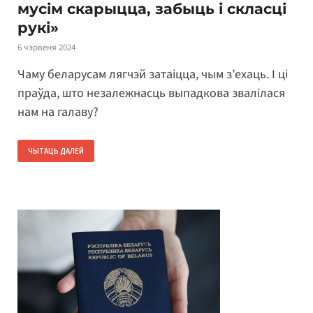
мусім скарыцца, забыць і скласці
рукі»
6 чэрвеня 2024
Чаму беларусам лягчэй затаіцца, чым з’ехаць. І ці
праўда, што незалежнасць выпадкова звалілася
нам на галаву?
ЧЫТАЦЬ ДАЛЕЙ