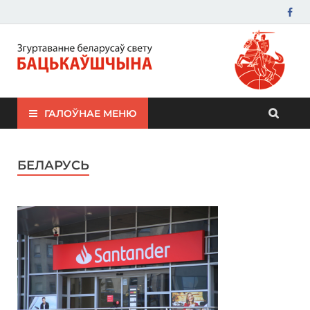
ЗБС "Бацькаўшчына"
ГАЛОЎНАЕ МЕНЮ
БЕЛАРУСЬ