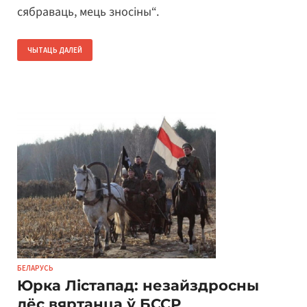
сябраваць, мець зносіны“.
ЧЫТАЦЬ ДАЛЕЙ
БЕЛАРУСЬ
Юрка Лістапад: незайздросны
лёс вяртанца ў БССР