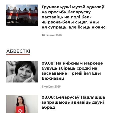
Грунвальдзкі музэй адказаў
на просьбу беларусаў
паставіць на полі бел-
чырвона-белы сьцяг. Яны
ня супраць, але ёсьць нюанс
16 ліпеня 2026
АБВЕСТКІ
09.08: На кніжным маркеце
будуць збіраць сродкі на
заснаванне Прэміі імя Евы
Вежнавец
3 жніўня 2026
08.08: Беларусаў Падляшша
запрашаюць аднавіць даўні
абрад