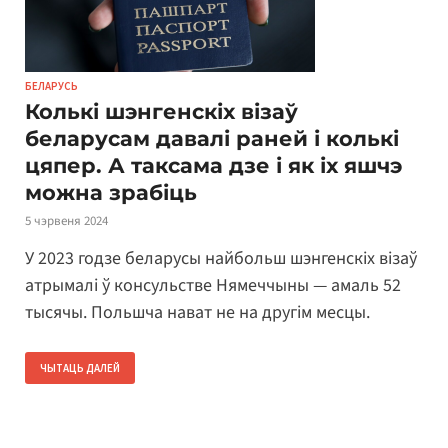
БЕЛАРУСЬ
Колькі шэнгенскіх візаў
беларусам давалі раней і колькі
цяпер. А таксама дзе і як іх яшчэ
можна зрабіць
5 чэрвеня 2024
У 2023 годзе беларусы найбольш шэнгенскіх візаў
атрымалі ў консульстве Нямеччыны — амаль 52
тысячы. Польшча нават не на другім месцы.
ЧЫТАЦЬ ДАЛЕЙ