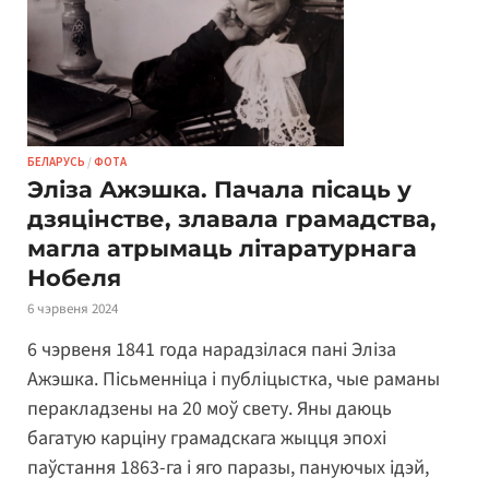
БЕЛАРУСЬ
/
ФОТА
Эліза Ажэшка. Пачала пісаць у
дзяцінстве, злавала грамадства,
магла атрымаць літаратурнага
Нобеля
6 чэрвеня 2024
6 чэрвеня 1841 года нарадзілася пані Эліза
Ажэшка. Пісьменніца і публіцыстка, чые раманы
перакладзены на 20 моў свету. Яны даюць
багатую карціну грамадскага жыцця эпохі
паўстання 1863-га і яго паразы, пануючых ідэй,