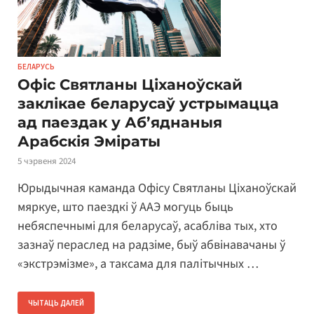
БЕЛАРУСЬ
Офіс Святланы Ціханоўскай
заклікае беларусаў устрымацца
ад паездак у Аб’яднаныя
Арабскія Эміраты
5 чэрвеня 2024
Юрыдычная каманда Офісу Святланы Ціханоўскай
мяркуе, што паездкі ў ААЭ могуць быць
небяспечнымі для беларусаў, асабліва тых, хто
зазнаў пераслед на радзіме, быў абвінавачаны ў
«экстрэмізме», а таксама для палітычных …
ЧЫТАЦЬ ДАЛЕЙ