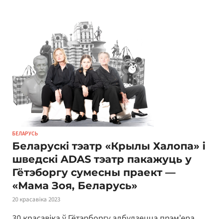
БЕЛАРУСЬ
Беларускі тэатр «Крылы Халопа» і
шведскі ADAS тэатр пакажуць у
Гётэбoргу сумесны праект —
«Мама Зоя, Беларусь»
20 красавіка 2023
30 красавіка ў Гётэрборгу адбудзецца прэм’ера