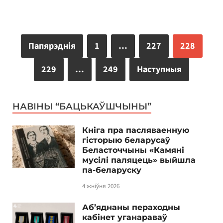
Папярэднія
1
…
227
228
229
…
249
Наступныя
НАВІНЫ “БАЦЬКАЎШЧЫНЫ”
Кніга пра пасляваенную
гісторыю беларусаў
Беласточчыны «Камяні
мусілі паляцець» выйшла
па-беларуску
4 жніўня 2026
Аб’яднаны пераходны
кабінет уганараваў