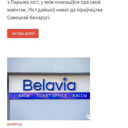
з Парыжа ліст, у якім клапаціўся пра свой
маёнтак. Ліст дайшоў нават да кіраўніцтва
Савецкай Беларусі.
ЧЫТАЦЬ ДАЛЕЙ
БЕЛАРУСЬ