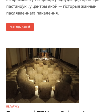
пастаноўкі, у цэнтры якой — гісторыя жанчын
пасляваеннага пакалення.
ЧЫТАЦЬ ДАЛЕЙ
БЕЛАРУСЬ