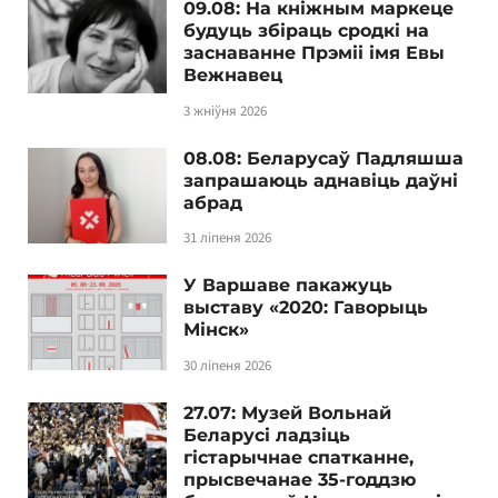
09.08: На кніжным маркеце
будуць збіраць сродкі на
заснаванне Прэміі імя Евы
Вежнавец
3 жніўня 2026
08.08: Беларусаў Падляшша
запрашаюць аднавіць даўні
абрад
31 ліпеня 2026
У Варшаве пакажуць
выставу «2020: Гаворыць
Мінск»
30 ліпеня 2026
27.07: Музей Вольнай
Беларусі ладзіць
гістарычнае спатканне,
прысвечанае 35-годдзю