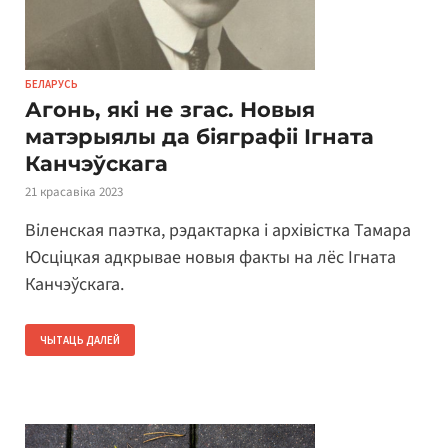
БЕЛАРУСЬ
Агонь, які не згас. Новыя
матэрыялы да біяграфіі Ігната
Канчэўскага
21 красавіка 2023
Віленская паэтка, рэдактарка і архівістка Тамара
Юсціцкая адкрывае новыя факты на лёс Ігната
Канчэўскага.
ЧЫТАЦЬ ДАЛЕЙ