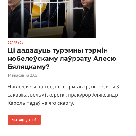
БЕЛАРУСЬ
Ці дададуць турэмны тэрмін
нобелеўскаму лаўрэату Алесю
Бяляцкаму?
14 красавіка 2023
Нягледзячы на тое, што прыгавор, вынесены 3
сакавіка, вельмі жорсткі, пракурор Аляксандр
Кароль падаў на яго скаргу.
ЧЫТАЦЬ ДАЛЕЙ