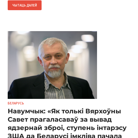
ЧЫТАЦЬ ДАЛЕЙ
БЕЛАРУСЬ
Навумчык: «Як толькі Вярхоўны
Савет прагаласаваў за вывад
ядзернай зброі, ступень інтарэсу
ЗША да Беларусі імкліва пачала