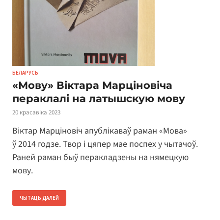
БЕЛАРУСЬ
«Мову» Віктара Марціновіча
пераклалі на латышскую мову
20 красавіка 2023
Віктар Марціновіч апублікаваў раман «Мова»
ў 2014 годзе. Твор і цяпер мае поспех у чытачоў.
Раней раман быў перакладзены на нямецкую
мову.
ЧЫТАЦЬ ДАЛЕЙ