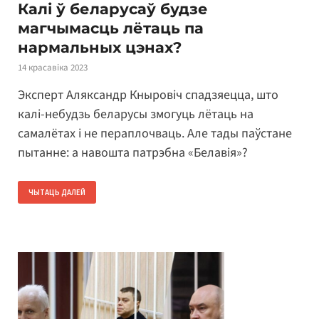
Калі ў беларусаў будзе
магчымасць лётаць па
нармальных цэнах?
14 красавіка 2023
Эксперт Аляксандр Кныровіч спадзяецца, што
калі-небудзь беларусы змогуць лётаць на
самалётах і не пераплочваць. Але тады паўстане
пытанне: а навошта патрэбна «Белавія»?
ЧЫТАЦЬ ДАЛЕЙ