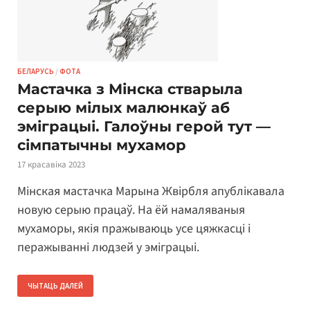
БЕЛАРУСЬ
/
ФОТА
Мастачка з Мінска стварыла
серыю мілых малюнкаў аб
эміграцыі. Галоўны герой тут —
сімпатычны мухамор
17 красавіка 2023
Мінская мастачка Марына Жвірбля апублікавала
новую серыю працаў. На ёй намаляваныя
мухаморы, якія пражываюць усе цяжкасці і
перажыванні людзей у эміграцыі.
ЧЫТАЦЬ ДАЛЕЙ