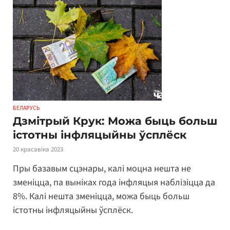
БЕЛАРУСЬ
Дзмітрый Крук: Можа быць больш
істотны інфляцыйны ўсплёск
20 красавіка 2023
Пры базавым сцэнары, калі моцна нешта не
зменіцца, па выніках года інфляцыя наблізіцца да
8%. Калі нешта зменіцца, можа быць больш
істотны інфляцыйны ўсплёск.