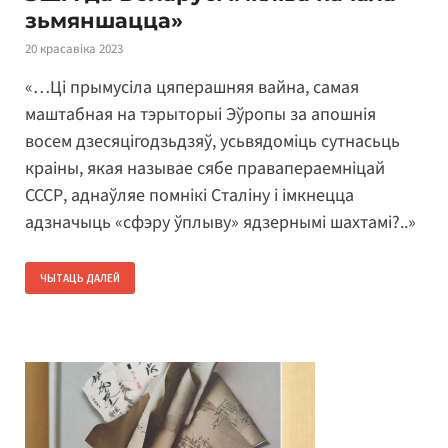
зьмяншацца»
20 красавіка 2023
«…Ці прымусіла цяперашняя вайна, самая
маштабная на тэрыторыі Эўропы за апошнія
восем дзесяцігодзьдзяў, усьвядоміць сутнасьць
краіны, якая называе сябе правапераемніцай
СССР, аднаўляе помнікі Сталіну і імкнецца
адзначыць «сфэру ўплыву» ядзернымі шахтамі?..»
ЧЫТАЦЬ ДАЛЕЙ