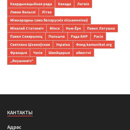
Каардынацыйная рада
Канада
Латвія
Лявон Вольскі
Літва
Міжнародны саюз беларускіх пісьменнікаў
Мікалай Статкевіч
Мінск
Нью-Ёрк
Павел Латушка
Павел Севярынец
Польшча
Рада БНР
Расія
Святлана Ціханоўская
Украіна
Фонд kamunikat.org
Францыя
Чэхія
Швейцарыя
абвесткі
„Янушкевіч“
КАНТАКТЫ
Адрас