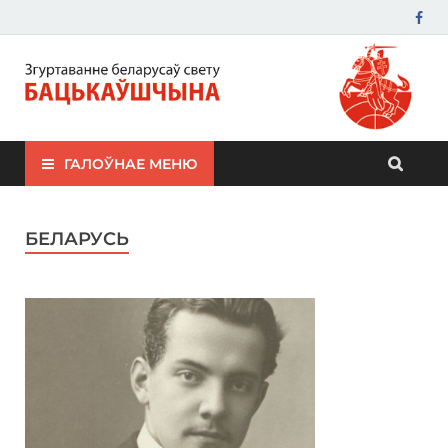
ЗБС "Бацькаўшчына"
ГАЛОЎНАЕ МЕНЮ
БЕЛАРУСЬ