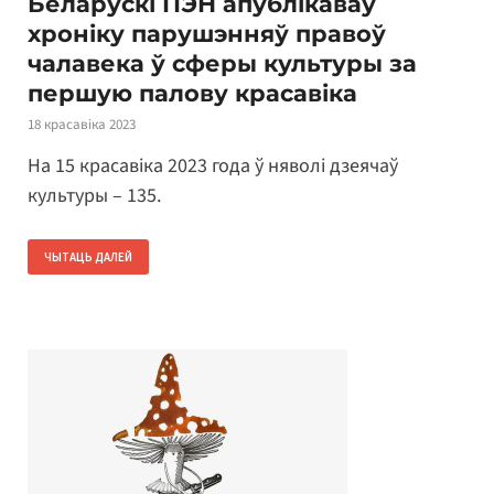
Беларускі ПЭН апублікаваў
хроніку парушэнняў правоў
чалавека ў сферы культуры за
першую палову красавіка
18 красавіка 2023
На 15 красавіка 2023 года ў няволі дзеячаў
культуры – 135.
ЧЫТАЦЬ ДАЛЕЙ