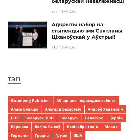
беларускай Незалежнасці
23 ліпеня 2026
Адкрыты набор на
стыпендыю імя Святланы
Ціханоўскай у Аўстрыі!
21 ліпеня 2026
ТЭГІ
Gutenberg Publisher
Аб’яднаны пераходны кабінет
Алесь Бяляцкі
Альгерд Бахарэвіч
Андрэй Хадановіч
БНР
Беларускі ПЭН
Беларусь
Беласток
Берлін
Варшава
Васіль Быкаў
Вялікабрытанія
Вільня
Германія
Гродна
Грузія
ЗША