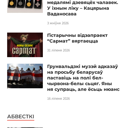
медалямі дзевяцёх чалавек.
У іхным ліку – Кацярына
Ваданосава
3 жніўня 2026
Гістарычны відэапраект
“Сармат” вяртаецца
31 ліпеня 2026
Грунвальдзкі музэй адказаў
на просьбу беларусаў
паставіць на полі бел-
чырвона-белы сьцяг. Яны
ня супраць, але ёсьць нюанс
16 ліпеня 2026
АБВЕСТКІ