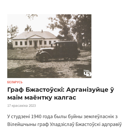
БЕЛАРУСЬ
Граф Бжастоўскі: Арганізуйце ў
маім маёнтку калгас
17 красавіка 2023
У студзені 1940 года былы буйны землеўласнік з
Вілейшчыны граф Уладзіслаў Бжастоўскі адправіў