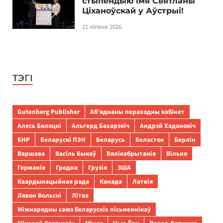
стыпендыю імя Святланы
Ціханоўскай у Аўстрыі!
21 ліпеня 2026
ТЭГІ
Gutenberg Publisher
Аб’яднаны пераходны кабінет
Алесь Бяляцкі
Альгерд Бахарэвіч
Андрэй Хадановіч
БНР
Беларускі ПЭН
Беларусь
Беласток
Берлін
Варшава
Васіль Быкаў
Вялікабрытанія
Вільня
Германія
Гродна
Грузія
ЗША
Каардынацыйная рада
Канада
Латвія
Лявон Вольскі
Літва
Міжнародны саюз беларускіх пісьменнікаў