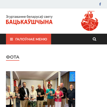
ЗБС "Бацькаўшчына"
ГАЛОЎНАЕ МЕНЮ
ФОТА