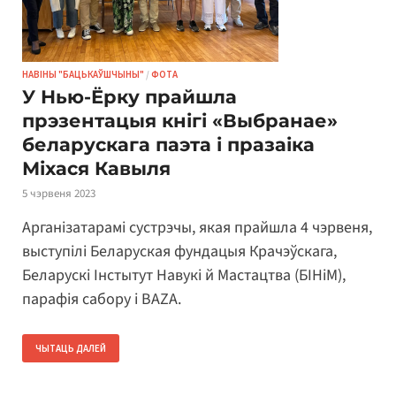
НАВІНЫ "БАЦЬКАЎШЧЫНЫ"
/
ФОТА
У Нью-Ёрку прайшла
прэзентацыя кнігі «Выбранае»
беларускага паэта і празаіка
Міхася Кавыля
5 чэрвеня 2023
Арганізатарамі сустрэчы, якая прайшла 4 чэрвеня,
выступілі Беларуская фундацыя Крачэўскага,
Беларускі Інстытут Навукі й Мастацтва (БІНіМ),
парафія сабору і BAZA.
ЧЫТАЦЬ ДАЛЕЙ