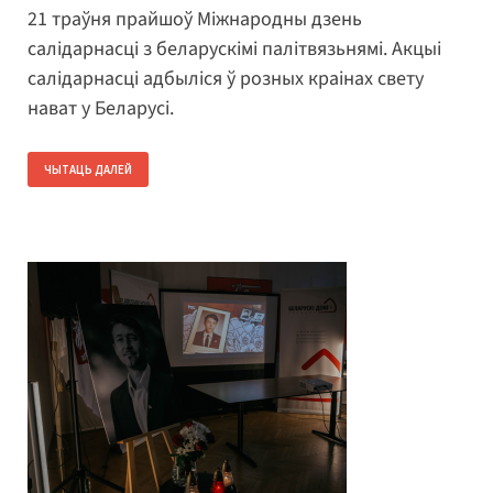
21 траўня прайшоў Міжнародны дзень
салідарнасці з беларускімі палітвязьнямі. Акцыі
салідарнасці адбыліся ў розных краінах свету
нават у Беларусі.
ЧЫТАЦЬ ДАЛЕЙ