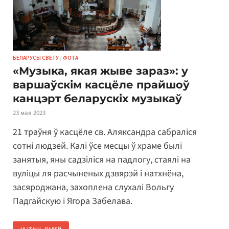
БЕЛАРУСЫ СВЕТУ
/
ФОТА
«Музыка, якая жыве зараз»: у
варшаўскім касцёле прайшоў
канцэрт беларускіх музыкаў
23 мая 2023
21 траўня ў касцёле св. Аляксандра сабраліся
сотні людзей. Калі ўсе месцы ў храме былі
занятыя, яны садзіліся на падлогу, стаялі на
вуліцы ля расчыненых дзвярэй і натхнёна,
засяроджана, захоплена слухалі Вольгу
Падгайскую і Ягора Забелава.