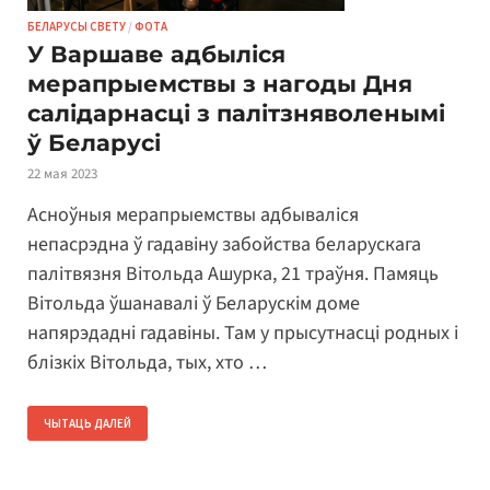
БЕЛАРУСЫ СВЕТУ
/
ФОТА
У Варшаве адбыліся
мерапрыемствы з нагоды Дня
салідарнасці з палітзняволенымі
ў Беларусі
22 мая 2023
Асноўныя мерапрыемствы адбываліся
непасрэдна ў гадавіну забойства беларускага
палітвязня Вітольда Ашурка, 21 траўня. Памяць
Вітольда ўшанавалі ў Беларускім доме
напярэдадні гадавіны. Там у прысутнасці родных і
блізкіх Вітольда, тых, хто …
ЧЫТАЦЬ ДАЛЕЙ