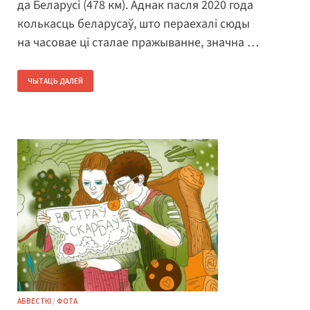
да Беларусі (478 км). Аднак пасля 2020 года
колькасць беларусаў, што пераехалі сюды
на часовае ці сталае пражыванне, значна …
ЧЫТАЦЬ ДАЛЕЙ
АБВЕСТКІ
/
ФОТА