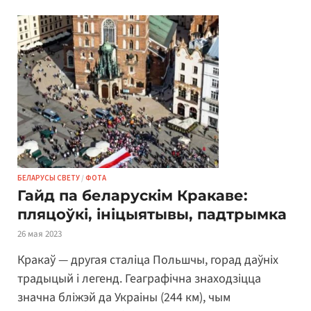
БЕЛАРУСЫ СВЕТУ
/
ФОТА
Гайд па беларускім Кракаве:
пляцоўкі, ініцыятывы, падтрымка
26 мая 2023
Кракаў — другая сталіца Польшчы, горад даўніх
традыцый і легенд. Геаграфічна знаходзіцца
значна бліжэй да Украіны (244 км), чым