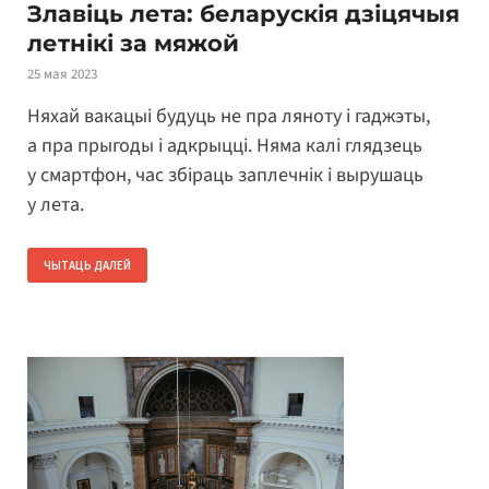
Злавіць лета: беларускія дзіцячыя
летнікі за мяжой
25 мая 2023
Няхай вакацыі будуць не пра ляноту і гаджэты,
а пра прыгоды і адкрыцці. Няма калі глядзець
у смартфон, час збіраць заплечнік і вырушаць
у лета.
ЧЫТАЦЬ ДАЛЕЙ