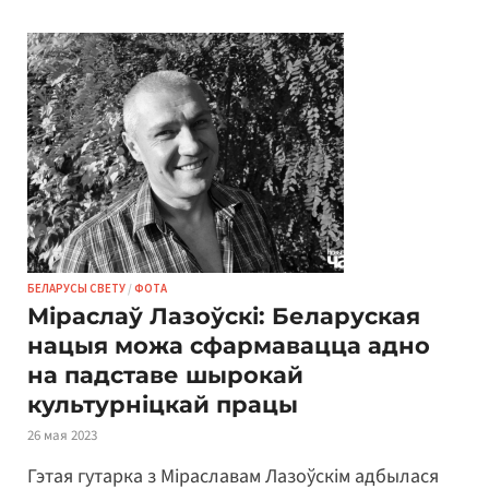
БЕЛАРУСЫ СВЕТУ
/
ФОТА
Міраслаў Лазоўскі: Беларуская
нацыя можа сфармавацца адно
на падставе шырокай
культурніцкай працы
26 мая 2023
Гэтая гутарка з Міраславам Лазоўскім адбылася