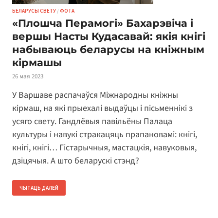
БЕЛАРУСЫ СВЕТУ
/
ФОТА
«Плошча Перамогі» Бахарэвіча і
вершы Насты Кудасавай: якія кнігі
набываюць беларусы на кніжным
кірмашы
26 мая 2023
У Варшаве распачаўся Міжнародны кніжны
кірмаш, на які прыехалі выдаўцы і пісьменнікі з
усяго свету. Гандлёвыя павільёны Палаца
культуры і навукі стракацяць прапановамі: кнігі,
кнігі, кнігі… Гістарычныя, мастацкія, навуковыя,
дзіцячыя. А што беларускі стэнд?
ЧЫТАЦЬ ДАЛЕЙ