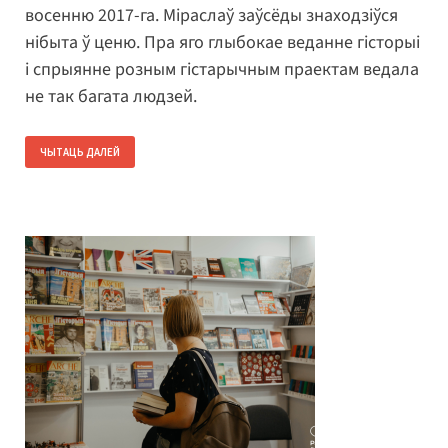
восенню 2017-га. Міраслаў заўсёды знаходзіўся
нібыта ў ценю. Пра яго глыбокае веданне гісторыі
і спрыянне розным гістарычным праектам ведала
не так багата людзей.
ЧЫТАЦЬ ДАЛЕЙ