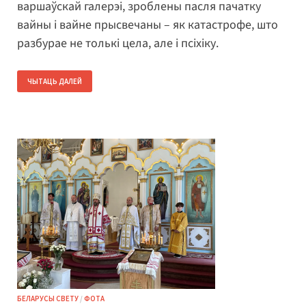
варшаўскай галерэі, зроблены пасля пачатку
вайны і вайне прысвечаны – як катастрофе, што
разбурае не толькі цела, але і псіхіку.
ЧЫТАЦЬ ДАЛЕЙ
БЕЛАРУСЫ СВЕТУ
/
ФОТА