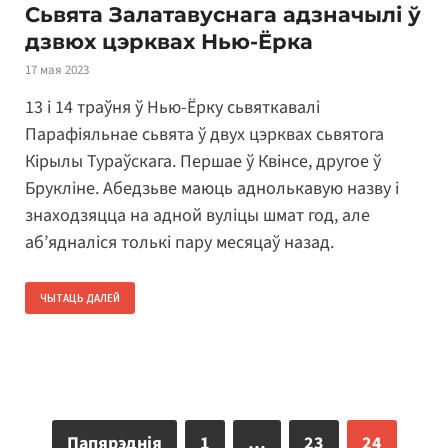
Сьвята Залатавуснага адзначылі ў
дзвюх цэрквах Нью-Ёрка
17 мая 2023
13 і 14 траўня ў Нью-Ёрку сьвяткавалі
Парафіяльнае сьвята ў двух цэрквах сьвятога
Кірылы Тураўскага. Першае ў Квінсе, другое ў
Брукліне. Абедзьве маюць аднолькавую назву і
знаходзяцца на адной вуліцы шмат год, але
аб’ядналіся толькі пару месяцаў назад.
ЧЫТАЦЬ ДАЛЕЙ
Папярэднія
1
…
23
24