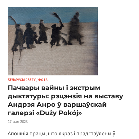
БЕЛАРУСЫ СВЕТУ
/
ФОТА
Пачвары вайны і экстрым
дыктатуры: рэцэнзія на выставу
Андрэя Анро ў варшаўскай
галерэі «Duży Pokój»
17 мая 2023
Апошнія працы, што якраз і прадстаўлены ў