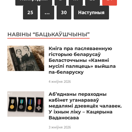
25
…
30
Наступныя
НАВІНЫ “БАЦЬКАЎШЧЫНЫ”
Кніга пра пасляваенную
гісторыю беларусаў
Беласточчыны «Камяні
мусілі паляцець» выйшла
па-беларуску
4 жніўня 2026
Аб’яднаны пераходны
кабінет уганараваў
медалямі дзевяцёх чалавек.
У іхным ліку – Кацярына
Ваданосава
3 жніўня 2026