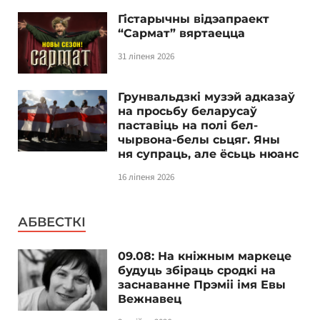
Гістарычны відэапраект
“Сармат” вяртаецца
31 ліпеня 2026
Грунвальдзкі музэй адказаў
на просьбу беларусаў
паставіць на полі бел-
чырвона-белы сьцяг. Яны
ня супраць, але ёсьць нюанс
16 ліпеня 2026
АБВЕСТКІ
09.08: На кніжным маркеце
будуць збіраць сродкі на
заснаванне Прэміі імя Евы
Вежнавец