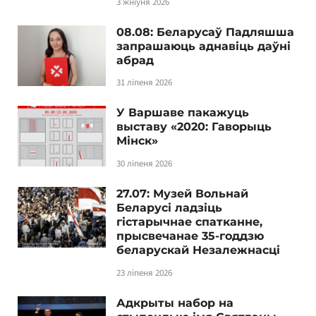
3 жніўня 2026
08.08: Беларусаў Падляшша
запрашаюць аднавіць даўні
абрад
31 ліпеня 2026
У Варшаве пакажуць
выставу «2020: Гаворыць
Мінск»
30 ліпеня 2026
27.07: Музей Вольнай
Беларусі ладзіць
гістарычнае спатканне,
прысвечанае 35-годдзю
беларускай Незалежнасці
23 ліпеня 2026
Адкрыты набор на