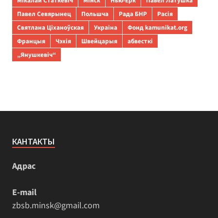
Мікалай Статкевіч
Мінск
Нью-Ёрк
Павел Латушка
Павел Севярынец
Польшча
Рада БНР
Расія
Святлана Ціханоўская
Украіна
Фонд kamunikat.org
Францыя
Чэхія
Швейцарыя
абвесткі
„Янушкевіч“
КАНТАКТЫ
Адрас
E-mail
zbsb.minsk@gmail.com