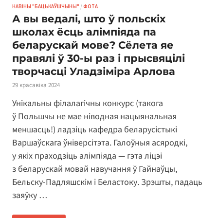
НАВІНЫ "БАЦЬКАЎШЧЫНЫ"
/
ФОТА
А вы ведалі, што ў польскіх
школах ёсць алімпіяда па
беларускай мове? Сёлета яе
правялі ў 30-ы раз і прысвяцілі
творчасці Уладзіміра Арлова
29 красавіка 2024
Унікальны філалагічны конкурс (такога
ў Польшчы не мае ніводная нацыянальная
меншасць!) ладзіць кафедра беларусістыкі
Варшаўскага ўніверсітэта. Галоўныя асяродкі,
у якіх праходзіць алімпіяда — гэта ліцэі
з беларускай мовай навучання ў Гайнаўцы,
Бельску-Падляшскім і Беластоку. Зрэшты, падаць
заяўку …