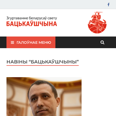
ЗБС "Бацькаўшчына"
ГАЛОЎНАЕ МЕНЮ
НАВІНЫ “БАЦЬКАЎШЧЫНЫ”