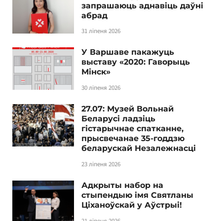
запрашаюць аднавіць даўні
абрад
31 ліпеня 2026
У Варшаве пакажуць
выставу «2020: Гаворыць
Мінск»
30 ліпеня 2026
27.07: Музей Вольнай
Беларусі ладзіць
гістарычнае спатканне,
прысвечанае 35-годдзю
беларускай Незалежнасці
23 ліпеня 2026
Адкрыты набор на
стыпендыю імя Святланы
Ціханоўскай у Аўстрыі!
21 ліпеня 2026