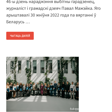
46-ы дзень нараджэння выбітны гарадзенец,
журналіст і грамадскі дзеяч Павал Мажэйка. Яго
арыштавалі 30 жніўня 2022 года па вяртанні ў
Беларусь …
ЧЫТАЦЬ ДАЛЕЙ