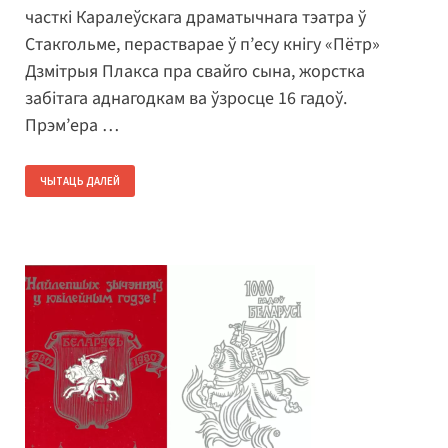
часткі Каралеўскага драматычнага тэатра ў
Стакгольме, перастварае ў п’есу кнігу «Пётр»
Дзмітрыя Плакса пра свайго сына, жорстка
забітага аднагодкам ва ўзросце 16 гадоў.
Прэм’ера …
ЧЫТАЦЬ ДАЛЕЙ