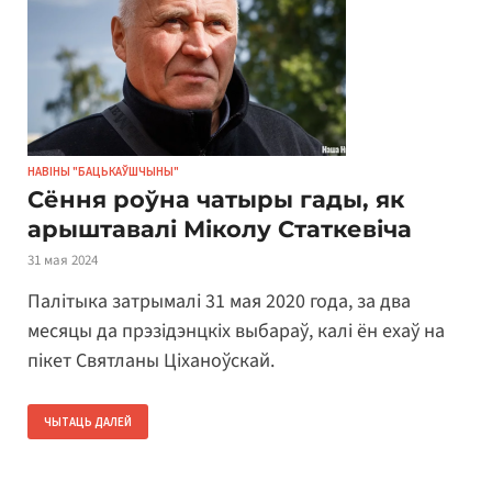
НАВІНЫ "БАЦЬКАЎШЧЫНЫ"
Сёння роўна чатыры гады, як
арыштавалі Міколу Статкевіча
31 мая 2024
Палітыка затрымалі 31 мая 2020 года, за два
месяцы да прэзідэнцкіх выбараў, калі ён ехаў на
пікет Святланы Ціханоўскай.
ЧЫТАЦЬ ДАЛЕЙ