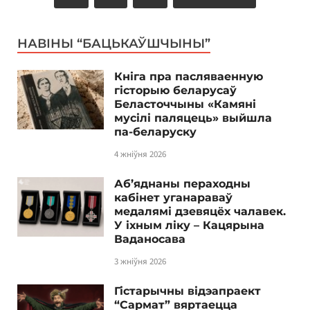
НАВІНЫ “БАЦЬКАЎШЧЫНЫ”
Кніга пра пасляваенную
гісторыю беларусаў
Беласточчыны «Камяні
мусілі паляцець» выйшла
па-беларуску
4 жніўня 2026
Аб’яднаны пераходны
кабінет уганараваў
медалямі дзевяцёх чалавек.
У іхным ліку – Кацярына
Ваданосава
3 жніўня 2026
Гістарычны відэапраект
“Сармат” вяртаецца