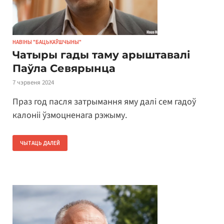
НАВІНЫ "БАЦЬКАЎШЧЫНЫ"
Чатыры гады таму арыштавалі
Паўла Севярынца
7 чэрвеня 2024
Праз год пасля затрымання яму далі сем гадоў
калоніі ўзмоцненага рэжыму.
ЧЫТАЦЬ ДАЛЕЙ