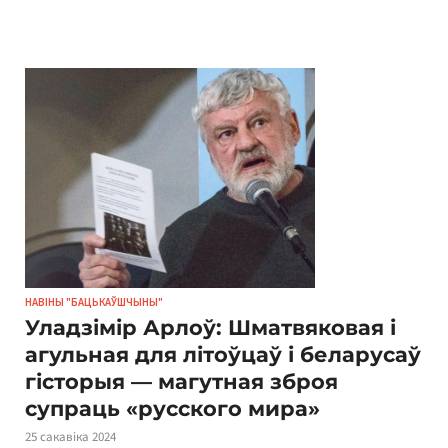
НАВІНЫ "БАЦЬКАЎШЧЫНЫ"
Уладзімір Арлоў: Шматвяковая і
агульная для літоўцаў і беларусаў
гісторыя — магутная зброя
супраць «русского мира»
25 сакавіка 2024