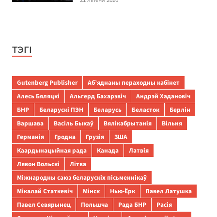
ТЭГІ
Gutenberg Publisher
Аб’яднаны пераходны кабінет
Алесь Бяляцкі
Альгерд Бахарэвіч
Андрэй Хадановіч
БНР
Беларускі ПЭН
Беларусь
Беласток
Берлін
Варшава
Васіль Быкаў
Вялікабрытанія
Вільня
Германія
Гродна
Грузія
ЗША
Каардынацыйная рада
Канада
Латвія
Лявон Вольскі
Літва
Міжнародны саюз беларускіх пісьменнікаў
Мікалай Статкевіч
Мінск
Нью-Ёрк
Павел Латушка
Павел Севярынец
Польшча
Рада БНР
Расія