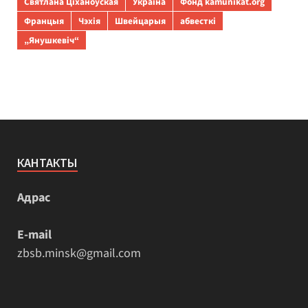
Святлана Ціханоўская
Украіна
Фонд kamunikat.org
Францыя
Чэхія
Швейцарыя
абвесткі
„Янушкевіч“
КАНТАКТЫ
Адрас
E-mail
zbsb.minsk@gmail.com