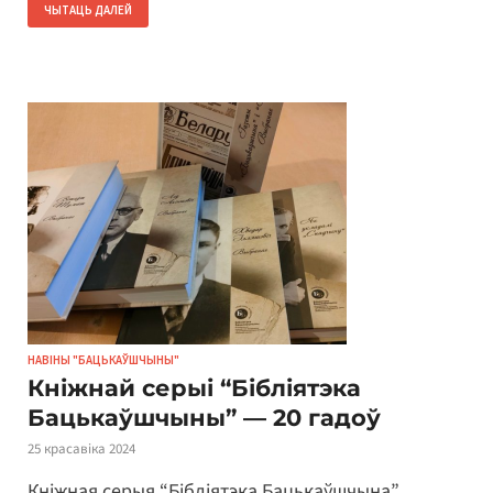
ЧЫТАЦЬ ДАЛЕЙ
НАВІНЫ "БАЦЬКАЎШЧЫНЫ"
Кніжнай серыі “Бібліятэка
Бацькаўшчыны” — 20 гадоў
25 красавіка 2024
Кніжная серыя “Бібліятэка Бацькаўшчына”,