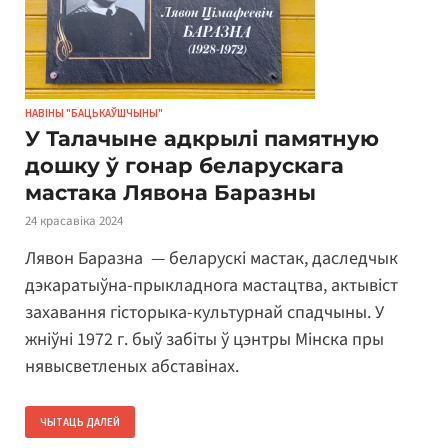
НАВІНЫ "БАЦЬКАЎШЧЫНЫ"
У Талачыне адкрылі памятную
дошку ў гонар беларускага
мастака Лявона Баразны
24 красавіка 2024
Лявон Баразна — беларускі мастак, даследчык
дэкаратыўна-прыкладнога мастацтва, актывіст
захавання гісторыка-культурнай спадчыны. У
жніўні 1972 г. быў забіты ў цэнтры Мінска пры
нявысветленых абставінах.
ЧЫТАЦЬ ДАЛЕЙ