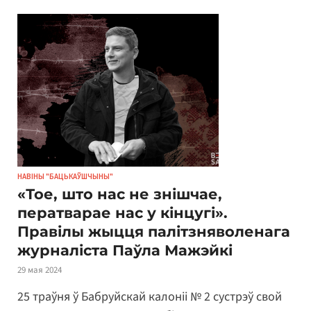
НАВІНЫ "БАЦЬКАЎШЧЫНЫ"
«Тое, што нас не знішчае,
ператварае нас у кінцугі».
Правілы жыцця палітзняволенага
журналіста Паўла Мажэйкі
29 мая 2024
25 траўня ў Бабруйскай калоніі № 2 сустрэў свой