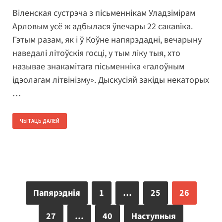
Віленская сустрэча з пісьменнікам Уладзімірам
Арловым усё ж адбылася ўвечары 22 сакавіка.
Гэтым разам, як і ў Коўне напярэдадні, вечарыну
наведалі літоўскія госці, у тым ліку тыя, хто
называе знакамітага пісьменніка «галоўным
ідэолагам літвінізму». Дыскусіяй закіды некаторых
…
ЧЫТАЦЬ ДАЛЕЙ
Папярэднія
1
…
25
26
27
…
40
Наступныя