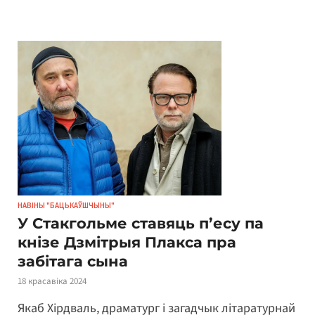
НАВІНЫ "БАЦЬКАЎШЧЫНЫ"
У Стакгольме ставяць п’есу па
кнізе Дзмітрыя Плакса пра
забітага сына
18 красавіка 2024
Якаб Хірдваль, драматург і загадчык літаратурнай