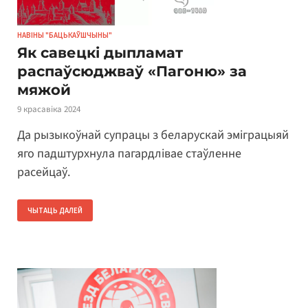
НАВІНЫ "БАЦЬКАЎШЧЫНЫ"
Як савецкі дыпламат
распаўсюджваў «Пагоню» за
мяжой
9 красавіка 2024
Да рызыкоўнай супрацы з беларускай эміграцыяй
яго падштурхнула пагардлівае стаўленне
расейцаў.
ЧЫТАЦЬ ДАЛЕЙ