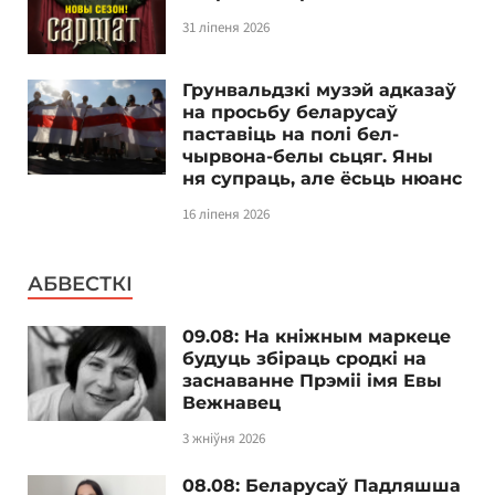
31 ліпеня 2026
Грунвальдзкі музэй адказаў
на просьбу беларусаў
паставіць на полі бел-
чырвона-белы сьцяг. Яны
ня супраць, але ёсьць нюанс
16 ліпеня 2026
АБВЕСТКІ
09.08: На кніжным маркеце
будуць збіраць сродкі на
заснаванне Прэміі імя Евы
Вежнавец
3 жніўня 2026
08.08: Беларусаў Падляшша