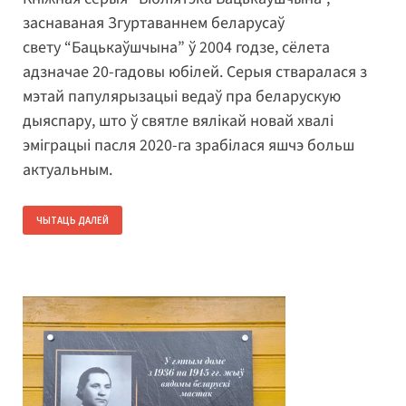
заснаваная Згуртаваннем беларусаў
свету “Бацькаўшчына” ў 2004 годзе, сёлета
адзначае 20-гадовы юбілей. Серыя стваралася з
мэтай папулярызацыі ведаў пра беларускую
дыяспару, што ў святле вялікай новай хвалі
эміграцыі пасля 2020-га зрабілася яшчэ больш
актуальным.
ЧЫТАЦЬ ДАЛЕЙ