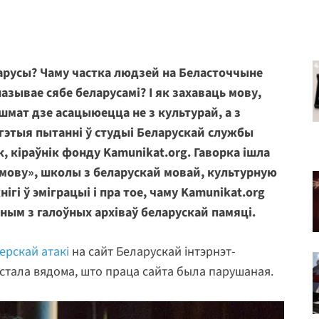
арусы? Чаму частка людзей на Беласточчыне
азывае сябе беларусамі? І як захаваць мову,
 шмат дзе асацыюецца не з культурай, а з
гэтыя пытанні ў студыі Беларускай службы
, кіраўнік фонду Kamunikat.org. Гаворка ішла
мову», школы з беларускай мовай, культурную
гі ў эміграцыі і пра тое, чаму Kamunikat.org
адным з галоўных архіваў беларускай памяці.
ерскай атакі
на сайт Беларускай інтэрнэт-
у стала вядома, што праца сайта была парушаная.