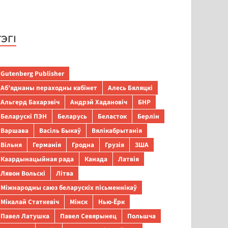
ТЭГІ
Gutenberg Publisher
Аб’яднаны пераходны кабінет
Алесь Бяляцкі
Альгерд Бахарэвіч
Андрэй Хадановіч
БНР
Беларускі ПЭН
Беларусь
Беласток
Берлін
Варшава
Васіль Быкаў
Вялікабрытанія
Вільня
Германія
Гродна
Грузія
ЗША
Каардынацыйная рада
Канада
Латвія
Лявон Вольскі
Літва
Міжнародны саюз беларускіх пісьменнікаў
Мікалай Статкевіч
Мінск
Нью-Ёрк
Павел Латушка
Павел Севярынец
Польшча