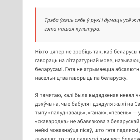
Трэба ўзяць сябе ў рукі і думаць усё 
гэта нашая культура.
Ніхто цяпер не зробіць так, каб беларусы 
гавораць на літаратурнай мове, называюць
беларусамі. Гэта не атрымаецца абсалютна
насельніцтва гаворыць па беларуску.
Я памятаю, калі была выдадзеная невялічк
дзяўчына, чые бабуля і дзядуля жылі на С
тыпу «палуднаваць», «ганак», «певень» — у
«скавародка» не абавязкова з беларускай, 
нейкі мовазнаўца пісаў, што гэта падляскі
дыялект, то гэта падляскі дыялект белару