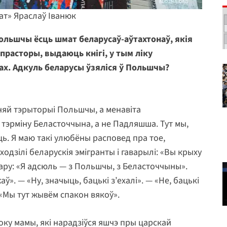
кат» Яраслаў Іванюк
Польшчы ёсць шмат беларусаў-аўтахтонаў, якія
прасторы, выдаюць кнігі, у тым ліку
х. Адкуль беларусы ўзяліся ў Польшчы?
яй тэрыторыі Польшчы, а менавіта
 тэрміну Беласточчына, а не Падляшша. Тут мы,
ць. Я маю такі улюбёны расповед пра тое,
одзілі беларускія эмігранты і гаварылі: «Вы крыху
авару: «Я адсюль — з Польшчы, з Беласточчыны».
жаў». — «Ну, значыць, бацькі з’ехалі». — «Не, бацькі
 «Мы тут жывём спакон вякоў».
оку мамы, які нарадзіўся яшчэ пры царскай