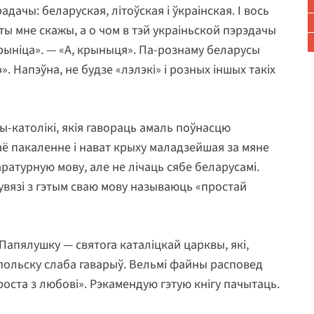
ачы: беларуская, літоўская і ўкраінская. І вось
ты мне скажы, а о чом в тэй украіньской пэрэдачы
 крыніца». — «А, крыныця». Па-рознаму беларусы
». Напэўна, не будзе «лэлэкі» і розных іншых такіх
ы-католікі, якія гавораць амаль поўнасцю
аё пакаленне і нават крыху маладзейшая за мяне
ратурную мову, але не лічаць сябе беларусамі.
 сувязі з гэтым сваю мову называюць «простай
 Папялушку — святога каталіцкай царквы, які,
польску слаба гаварыў. Вельмі файны расповед
роста з любові». Рэкамендую гэтую кнігу пачытаць.