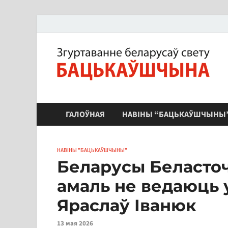
ЗБС "Бацькаўшчына"
ГАЛОЎНАЯ
НАВІНЫ “БАЦЬКАЎШЧЫНЫ
НАВІНЫ "БАЦЬКАЎШЧЫНЫ"
Беларусы Беласточ
амаль не ведаюць 
Яраслаў Іванюк
13 мая 2026