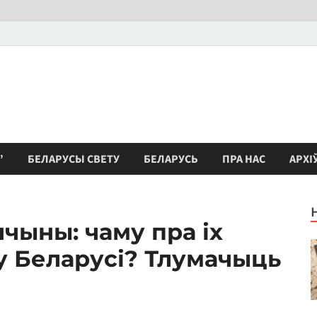
”
БЕЛАРУСЫ СВЕТУ
БЕЛАРУСЬ
ПРА НАС
АРХІ
чыны: чаму пра іх
у Беларусі? Тлумачыць