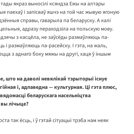
 тады якраз выносілі ксяндза Ежы на алтары
ыя паехаў і запісваў яшчэ на той час жывую ягоную
одзённыя справы, гаварыла па беларуску. А калі
сцельныя, адразу пераходзіла на польскую мову.
ыходзячы з касцёла, не заўсёды размаўляюць па-
ь і размаўляюць па-расейску. І гэта, на жаль,
цца з аднаго боку мяжы на другі, хаця ў іншым
е, што на даволі невялікай тэрыторыі існуе
гійная і, адпаведна — культурная. Ці гэта плюс,
свядомасці беларускага насельніцтва
 вы лічыце?
оста так ёсць, і ў гэтай сітуацыі трэба нам неяк