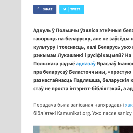
SHARE
TWEET
Адкуль ў Польшчы ўзяліся этнічныя бел
гаворыць па-беларуску, але не заўсёды н
культуру і тоеснасць, калі Беларусь ужо
рэжымам Лукашэнкі і русіфікацыяй? На 
Польскага радыё
адказаў
Яраслаў Іванюк
пра беларусаў Беласточчыны, «простую 
разнастайнасць Падляшша, беларускія кні
стаў не проста інтэрнэт-бібліятэкай, а 
Перадача была запісаная напярэдадні
хак
бібліятэкі Kamunikat.org. Ужо пасля запіс