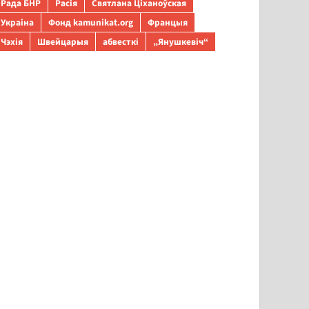
Рада БНР
Расія
Святлана Ціханоўская
Украіна
Фонд kamunikat.org
Францыя
Чэхія
Швейцарыя
абвесткі
„Янушкевіч“