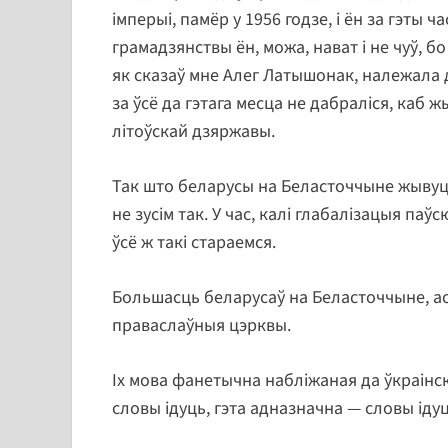
імперыі, памёр у 1956 годзе, і ён за гэты
грамадзянствы ён, можа, нават і не чуў, бо
як сказаў мне Алег Латышонак, належала д
за ўсё да гэтага месца не дабраліся, каб
літоўскай дзяржавы.
Так што беларусы на Беласточчыне жывуць.
не зусім так. У час, калі глабалізацыя па
ўсё ж такі стараемся.
Большасць беларусаў на Беласточчыне, ас
праваслаўныя цэрквы.
Іх мова фанетычна набліжаная да ўкраінск
словы ідуць, гэта адназначна — словы іду