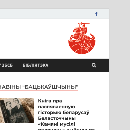
Ў ЗБСБ
БІБЛІЯТЭКА
НАВІНЫ “БАЦЬКАЎШЧЫНЫ”
Кніга пра
пасляваенную
гісторыю беларусаў
Беласточчыны
«Камяні мусілі
паляцець» выйшла па-