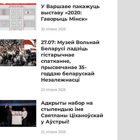
У Варшаве пакажуць
выставу «2020:
Гаворыць Мінск»
30 ліпеня 2026
27.07: Музей Вольнай
Беларусі ладзіць
гістарычнае
спатканне,
прысвечанае 35-
годдзю беларускай
Незалежнасці
23 ліпеня 2026
Адкрыты набор на
стыпендыю імя
Святланы Ціханоўскай
у Аўстрыі!
21 ліпеня 2026