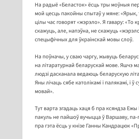
На радыё «Беласток» ёсць тры моўныя перад
мой цесць пакойны спытаў у мяне: «Ярык, 
цілы час говорят «жэрэло». Я гавару: «То
скажуць, але, напэўна, не скажуць «жэрэло
спецыфічных для ўкраінскай мовы слоў.
На поўначы, у сваю чаргу, жывуць беларус
на літаратурнай беларускай мове. Яшчэ м
людзі дасканала ведаюць беларускую літа
Яны лічаць сябе католікамі і палякамі, і ў
мовай».
Тут варта згадаць хаця б пра ксяндза Ежы
пакуль не пайшоў вучыцца ў Варшаву, па-
пра гэта ёсць у кнізе Ганны Кандрацюк «П