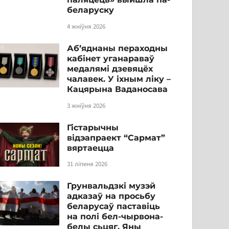
беларуску
4 жніўня 2026
Аб’яднаны пераходны
кабінет уганараваў
медалямі дзевяцёх
чалавек. У іхным ліку –
Кацярына Ваданосава
3 жніўня 2026
Гістарычны
відэапраект “Сармат”
вяртаецца
31 ліпеня 2026
Грунвальдзкі музэй
адказаў на просьбу
беларусаў паставіць
на полі бел-чырвона-
белы сьцяг. Яны