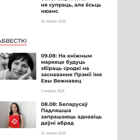
ня супраць, але ёсьць
нюанс
16 ліпеня 2026
АБВЕСТКІ
09.08: На кніжным
маркеце будуць
збіраць сродкі на
заснаванне Прэміі імя
Евы Вежнавец
3 жніўня 2026
08.08: Беларусаў
Падляшша
запрашаюць аднавіць
даўні абрад
31 ліпеня 2026