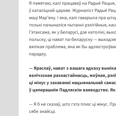
Я памятаю, калі працаваў на Радыё Рацыя,
ў каталіцкай царкве. Журналіст Радыё Рац
маці Мар’яну. І яна, калі гаварыла пра шт
толькі пачыналіся пытанні рэлігійныя, ка
Гэтаксама, як у Беларусі, дзе католікі, в
польску, ці нават па-беларуску — выходзяц
вялікая праблема, яна як бы адлюстроўвае
парадку.
— Яраслаў, нават з вашага адказу выніка
велічэзная разнастайнасць, моўная, рэлі
ці мінус у захаванні нацыянальнай сама
ў цяперашнім Падляскім ваяводстве. Як
— Я б не сказаў, што гэта плюс ці мінус. Пр
сябе знайсці.