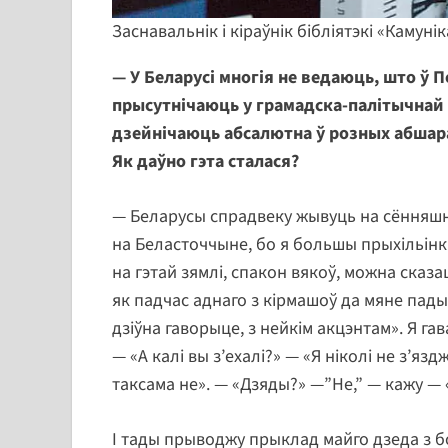
Заснавальнік і кіраўнік бібліятэкі «Камуні
— У Беларусі многія не ведаюць, што ў 
прысутнічаюць у грамадска-палітычнай 
дзейнічаюць абсалютна ў розных абшара
Як даўно гэта сталася?
— Беларусы спрадвеку жывуць на сённяшн
на Беласточчыне, бо я большы прыхільінк
на гэтай зямлі, спакон вякоў, можна сказа
як падчас аднаго з кірмашоў да мяне падых
дзіўна гаворыце, з нейкім акцэнтам». Я г
— «А калі вы з’ехалі?» — «Я ніколі не з’язд
таксама не». — «Дзяды?» —”Не,” — кажу —
І тады прыводжу прыклад майго дзеда з б