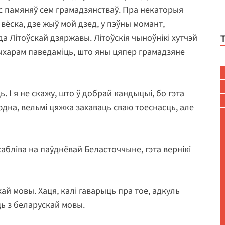
 час памяняў сем грамадзянстваў. Пра некаторыя
 вёска, дзе жыў мой дзед, у пэўны момант,
а Літоўскай дзяржавы. Літоўскія чыноўнікі хутчэй
 жыхарам паведаміць, што яны цяпер грамадзяне
 І я не скажу, што ў добрай кандыцыі, бо гэта
ўсюдна, вельмі цяжка захаваць сваю тоеснасць, але
абліва на паўднёвай Беласточчыне, гэта вернікі
ай мовы. Хаця, калі гаварыць пра тое, адкуль
ць з беларускай мовы.