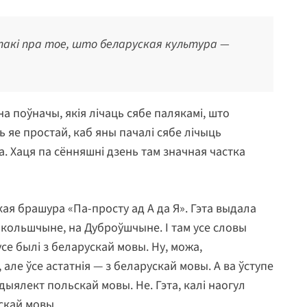
ж такі пра тое, што беларуская культура —
на поўначы, якія лічаць сябе палякамі, што
 яе простай, каб яны пачалі сябе лічыць
. Хаця па сённяшні дзень там значная частка
ая брашура «Па-просту ад А да Я». Гэта выдала
акольшчыне, на Дуброўшчыне. І там усе словы
се былі з беларускай мовы. Ну, можа,
але ўсе астатнія — з беларускай мовы. А ва ўступе
 дыялект польскай мовы. Не. Гэта, калі наогул
скай мовы.