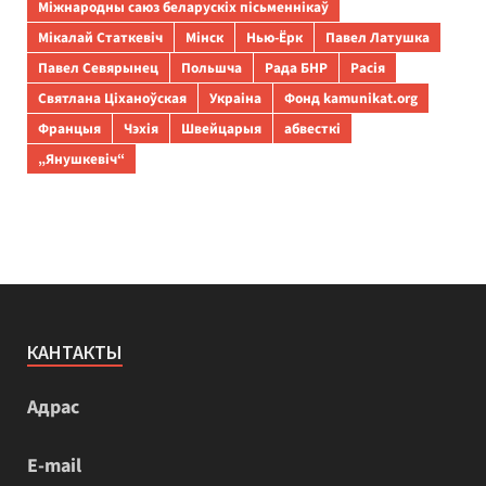
Міжнародны саюз беларускіх пісьменнікаў
Мікалай Статкевіч
Мінск
Нью-Ёрк
Павел Латушка
Павел Севярынец
Польшча
Рада БНР
Расія
Святлана Ціханоўская
Украіна
Фонд kamunikat.org
Францыя
Чэхія
Швейцарыя
абвесткі
„Янушкевіч“
КАНТАКТЫ
Адрас
E-mail