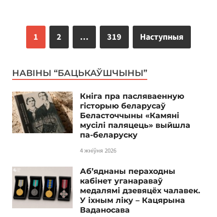
1
2
…
319
Наступныя
НАВІНЫ “БАЦЬКАЎШЧЫНЫ”
Кніга пра пасляваенную
гісторыю беларусаў
Беласточчыны «Камяні
мусілі паляцець» выйшла
па-беларуску
4 жніўня 2026
Аб’яднаны пераходны
кабінет уганараваў
медалямі дзевяцёх чалавек.
У іхным ліку – Кацярына
Ваданосава