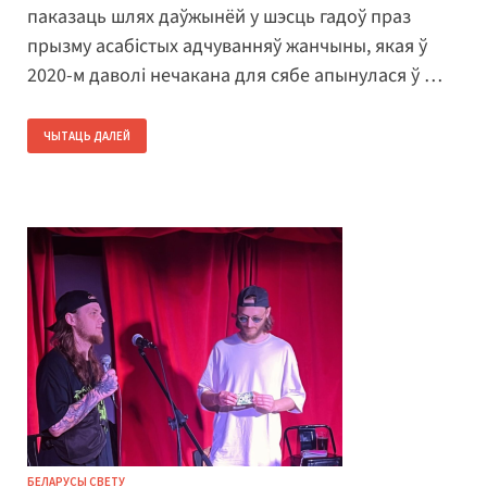
паказаць шлях даўжынёй у шэсць гадоў праз
прызму асабістых адчуванняў жанчыны, якая ў
2020-м даволі нечакана для сябе апынулася ў …
ЧЫТАЦЬ ДАЛЕЙ
БЕЛАРУСЫ СВЕТУ