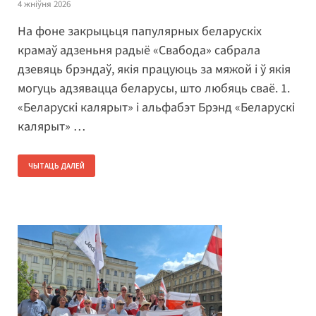
4 жніўня 2026
На фоне закрыцьця папулярных беларускіх
крамаў адзеньня радыё «Свабода» сабрала
дзевяць брэндаў, якія працуюць за мяжой і ў якія
могуць адзявацца беларусы, што любяць сваё. 1.
«Беларускі калярыт» і альфабэт Брэнд «Беларускі
калярыт» …
ЧЫТАЦЬ ДАЛЕЙ