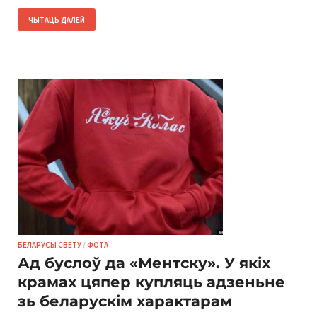
ЧЫТАЦЬ ДАЛЕЙ
БЕЛАРУСЫ СВЕТУ
/
ФОТА
Ад буслоў да «Ментску». У якіх
крамах цяпер купляць адзеньне
зь беларускім характарам