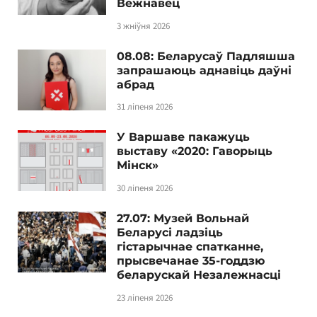
Вежнавец
3 жніўня 2026
08.08: Беларусаў Падляшша
запрашаюць аднавіць даўні
абрад
31 ліпеня 2026
У Варшаве пакажуць
выставу «2020: Гаворыць
Мінск»
30 ліпеня 2026
27.07: Музей Вольнай
Беларусі ладзіць
гістарычнае спатканне,
прысвечанае 35-годдзю
беларускай Незалежнасці
23 ліпеня 2026