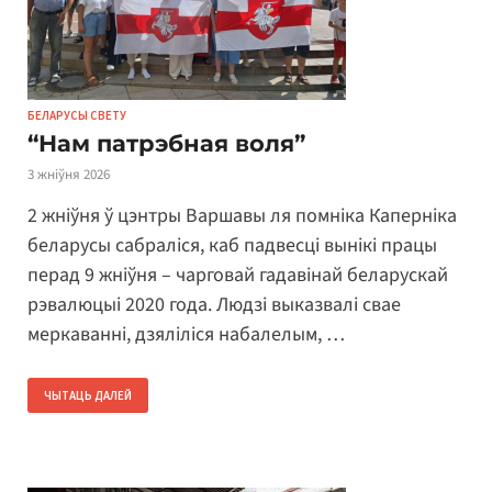
БЕЛАРУСЫ СВЕТУ
“Нам патрэбная воля”
3 жніўня 2026
2 жніўня ў цэнтры Варшавы ля помніка Каперніка
беларусы сабраліся, каб падвесці вынікі працы
перад 9 жніўня – чарговай гадавінай беларускай
рэвалюцыі 2020 года. Людзі выказвалі свае
меркаванні, дзяліліся набалелым, …
ЧЫТАЦЬ ДАЛЕЙ