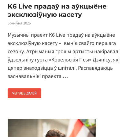
K6 Live прадаў на аўкцыёне
эксклюзіўную касету
5 жніўня 2026
Музычны праект K6 Live прадаў на аўкцыёне
эксклюзіўную касету – вынік свайго першага
сезону. Атрыманыя грошы артысты накіравалі
ўдзельніку гурта «Ковельскія Псы» Дзянісу, які
цяпер знаходзіцца ў шпіталі. Распавядаюць
заснавальнікі праекта …
ЧЫТАЦЬ ДАЛЕЙ