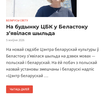
БЕЛАРУСЫ СВЕТУ
На будынку ЦБК у Беластоку
з’явілася шыльда
5 жніўня 2026
На новай сядзібе Цэнтра беларускай культуры ў
Беластоку з’явілася шыльда на дзвюх мовах —
польскай і беларускай. На ёй побач з польскай
назвай установы змешчаны і беларускі надпіс
«Цэнтр беларускай …
ЧЫТАЦЬ ДАЛЕЙ