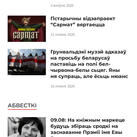
3 жніўня 2026
Гістарычны відэапраект
“Сармат” вяртаецца
31 ліпеня 2026
Грунвальдзкі музэй адказаў
на просьбу беларусаў
паставіць на полі бел-
чырвона-белы сьцяг. Яны
ня супраць, але ёсьць нюанс
16 ліпеня 2026
АБВЕСТКІ
09.08: На кніжным маркеце
будуць збіраць сродкі на
заснаванне Прэміі імя Евы