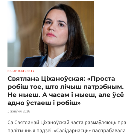
БЕЛАРУСЫ СВЕТУ
Святлана Ціханоўская: «Проста
робіш тое, што лічыш патрэбным.
Не ныеш. А часам і ныеш, але ўсё
адно ўстаеш і робіш»
5 жніўня 2026
Са Святланай Ціханоўскай часта размаўляюць пра
палітычныя падзеі. «Салідарнасць» паспрабавала