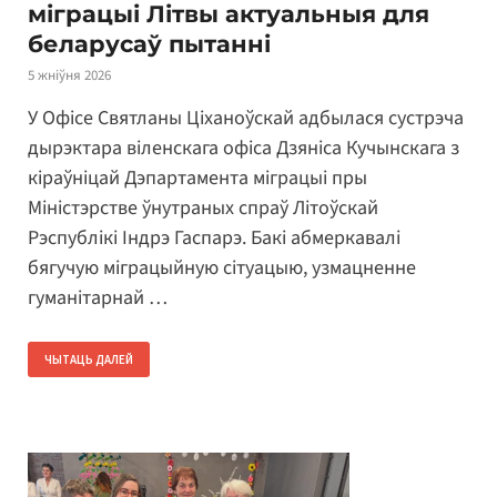
міграцыі Літвы актуальныя для
беларусаў пытанні
5 жніўня 2026
У Офісе Святланы Ціханоўскай адбылася сустрэча
дырэктара віленскага офіса Дзяніса Кучынскага з
кіраўніцай Дэпартамента міграцыі пры
Міністэрстве ўнутраных спраў Літоўскай
Рэспублікі Індрэ Гаспарэ. Бакі абмеркавалі
бягучую міграцыйную сітуацыю, узмацненне
гуманітарнай …
ЧЫТАЦЬ ДАЛЕЙ