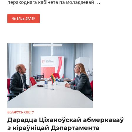
пераходнага кабінета па моладзевай …
ЧЫТАЦЬ ДАЛЕЙ
БЕЛАРУСЫ СВЕТУ
Дарадца Ціханоўскай абмеркаваў
з кіраўніцай Дэпартамента