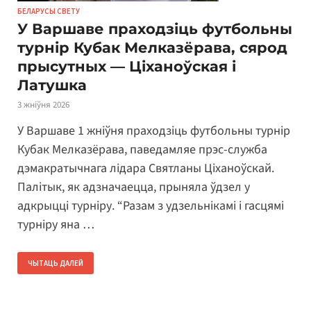
БЕЛАРУСЫ СВЕТУ
У Варшаве праходзіць футбольны
турнір Кубак Мелказёрава, сярод
прысутных — Ціханоўская і
Латушка
3 жніўня 2026
У Варшаве 1 жніўня праходзіць футбольны турнір
Кубак Мелказёрава, паведамляе прэс-служба
дэмакратычнага лідара Святланы Ціханоўскай.
Палітык, як адзначаецца, прыняла ўдзел у
адкрыцці турніру. “Разам з удзельнікамі і гасцямі
турніру яна …
ЧЫТАЦЬ ДАЛЕЙ