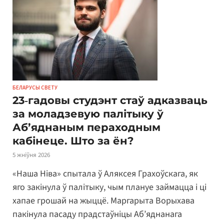
БЕЛАРУСЫ СВЕТУ
23‑гадовы студэнт стаў адказваць
за моладзевую палітыку ў
Аб’яднаным пераходным
кабінеце. Што за ён?
5 жніўня 2026
«Наша Ніва» спытала ў Аляксея Грахоўскага, як
яго закінула ў палітыку, чым плануе займацца і ці
хапае грошай на жыццё. Маргарыта Ворыхава
пакінула пасаду прадстаўніцы Аб’яднанага