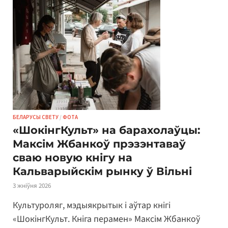
БЕЛАРУСЫ СВЕТУ
/
ФОТА
«ШокінгКульт» на барахолаўцы:
Максім Жбанкоў прэзэнтаваў
сваю новую кнігу на
Кальварыйскім рынку ў Вільні
3 жніўня 2026
Культуроляг, мэдыякрытык і аўтар кнігі
«ШокінгКульт. Кніга перамен» Максім Жбанкоў