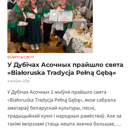
БЕЛАРУСЫ СВЕТУ
У Дубічах Асочных прайшло свята
«Białoruska Tradycja Pełną Gębą»
4 жніўня 2026
У Дубічах Асочных 1 жніўня прайшло свята
«Białoruska Tradycja Pełną Gębą», якое сабрала
аматараў беларускай культуры, песні,
традыцыйнай кухні і народных рамёстваў. Але за
такімі імпрэзамі стаіць нешта значна большае, …