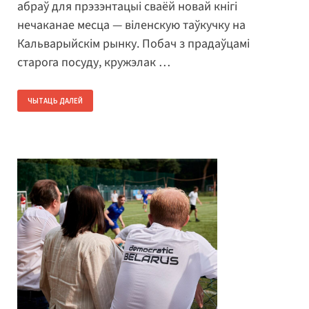
абраў для прэзэнтацыі сваёй новай кнігі
нечаканае месца — віленскую таўкучку на
Кальварыйскім рынку. Побач з прадаўцамі
старога посуду, кружэлак …
ЧЫТАЦЬ ДАЛЕЙ