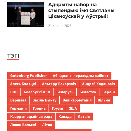
Адкрыты набор на
стыпендыю імя Святланы
Ціханоўскай у Аўстрыі!
21 ліпеня 2026
ТЭГІ
Gutenberg Publisher
Аб’яднаны пераходны кабінет
Алесь Бяляцкі
Альгерд Бахарэвіч
Андрэй Хадановіч
БНР
Беларускі ПЭН
Беларусь
Беласток
Берлін
Варшава
Васіль Быкаў
Вялікабрытанія
Вільня
Германія
Гродна
Грузія
ЗША
Каардынацыйная рада
Канада
Латвія
Лявон Вольскі
Літва