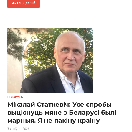
ЧЫТАЦЬ ДАЛЕЙ
БЕЛАРУСЬ
Мікалай Статкевіч: Усе спробы
выціснуць мяне з Беларусі былі
марныя. Я не пакіну краіну
7 жніўня 2026