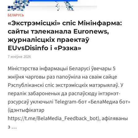
БЕЛАРУСЬ
«Экстрэмісцкі» спіс Мінінфарма:
сайты тэлеканала Euronews,
журналісцкіх праектаў
EUvsDisinfo і «Рэзка»
7 жніўня 2026
Міністэрства інфармацыі Беларусі ўвечары 5
жніўня чарговы раз папоўніла на сваім сайце
Рэспубліканскі спіс экстрэмісцкіх матэрыялаў. У
пералік забароненых да распаўсюду інтэрнэт-
рэсурсаў уключылі Telegram-бот «БелаМедиа бот»
(ідэнтыфікатар
https://t.me/BelaMedia_Feedback_bot), афіляваны
з …