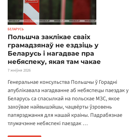
БЕЛАРУСЬ
Польшча заклікае сваіх
грамадзянаў не ездзіць у
Беларусь і нагадвае пра
небяспеку, якая там чакае
7 жніўня 2026
Генеральнае консульства Польшчы ў Горадні
апублікавала нагадванне аб небяспецы паездак у
Беларусь са спасылкай на польскае МЗС, якое
захоўвае найвышэйшы, чацвёрты ўзровень
папярэджання для нашай краіны. Падрабязнае
тлумачэнне небяспекі паездак …