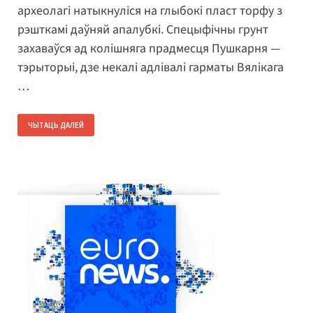
археолагі натыкнуліся на глыбокі пласт торфу з
рэшткамі даўняй апалубкі. Спецыфічны грунт
захаваўся ад колішняга прадмесця Пушкарня —
тэрыторыі, дзе некалі адлівалі гарматы Вялікага
…
ЧЫТАЦЬ ДАЛЕЙ