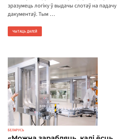
зразумець логіку ў выдачы слотаў на падачу
дакументаў. Тым …
ЧЫТАЦЬ ДАЛЕЙ
БЕЛАРУСЬ
«Можна зарабляць, калі ёсць