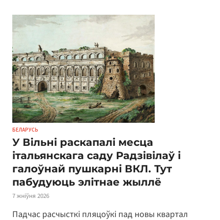
БЕЛАРУСЬ
У Вільні раскапалі месца
італьянскага саду Радзівілаў і
галоўнай пушкарні ВКЛ. Тут
пабудуюць элітнае жыллё
7 жніўня 2026
Падчас расчысткі пляцоўкі пад новы квартал