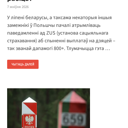
7 жніўня 2026
У ліпені беларусы, а таксама некаторыя іншыя
замежнікі ў Польшчы пачалі атрымліваць
паведамленні ад ZUS (установа сацыяльнага
страхавання) аб спыненні выплатаў на дзяцей –
так званай дапамогі 800+. Тлумачыцца гэта …
ЧЫТАЦЬ ДАЛЕЙ