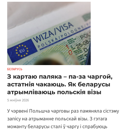
БЕЛАРУСЬ
З картаю паляка – па-за чаргой,
астатнія чакаюць. Як беларусы
атрымліваюць польскія візы
5 жніўня 2026
У чэрвені Польшча чарговы раз памяняла сістэму
запісу на атрыманне польскай візы. З гэтага
моманту беларусы сталі ў чаргу і спрабуюць