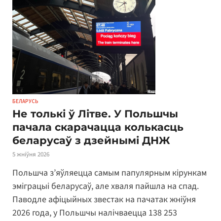
БЕЛАРУСЬ
Не толькі ў Літве. У Польшчы
пачала скарачацца колькасць
беларусаў з дзейнымі ДНЖ
5 жніўня 2026
Польшча з’яўляецца самым папулярным кірункам
эміграцыі беларусаў, але хваля пайшла на спад.
Паводле афіцыйных звестак на пачатак жніўня
2026 года, у Польшчы налічваецца 138 253