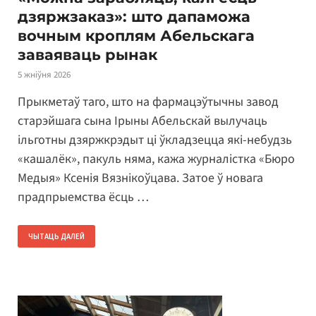
дзяржзаказ»: што дапаможа
вочным кроплям Абельскага
заваяваць рынак
5 жніўня 2026
Прыкметаў таго, што на фармацэўтычны завод
старэйшага сына Ірыны Абельскай вылучаць
ільготны дзяржкрэдыт ці ўкладзецца які-небудзь
«кашалёк», пакуль няма, кажа журналістка «Бюро
Медыя» Ксенія Вязнікоўцава. Затое ў новага
прадпрыемства ёсць …
ЧЫТАЦЬ ДАЛЕЙ