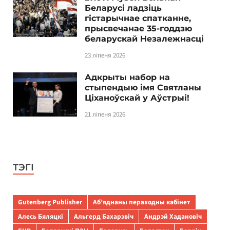
Беларусі ладзіць
гістарычнае спатканне,
прысвечанае 35-годдзю
беларускай Незалежнасці
23 ліпеня 2026
Адкрыты набор на
стыпендыю імя Святланы
Ціханоўскай у Аўстрыі!
21 ліпеня 2026
ТЭГІ
Gutenberg Publisher
Аб’яднаны пераходны кабінет
Алесь Бяляцкі
Альгерд Бахарэвіч
Андрэй Хадановіч