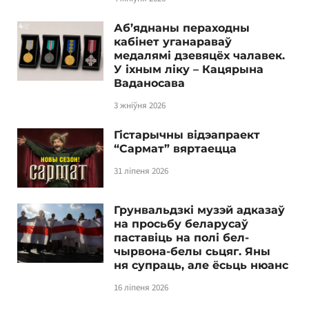
Аб’яднаны пераходны
кабінет уганараваў
медалямі дзевяцёх чалавек.
У іхным ліку – Кацярына
Ваданосава
3 жніўня 2026
Гістарычны відэапраект
“Сармат” вяртаецца
31 ліпеня 2026
Грунвальдзкі музэй адказаў
на просьбу беларусаў
паставіць на полі бел-
чырвона-белы сьцяг. Яны
ня супраць, але ёсьць нюанс
16 ліпеня 2026