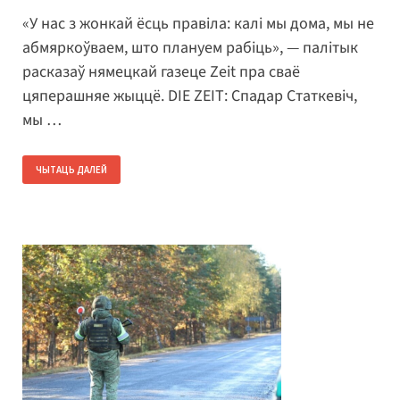
«У нас з жонкай ёсць правіла: калі мы дома, мы не
абмяркоўваем, што плануем рабіць», — палітык
расказаў нямецкай газеце Zeit пра сваё
цяперашняе жыццё. DIE ZEIT: Спадар Статкевіч,
мы …
ЧЫТАЦЬ ДАЛЕЙ