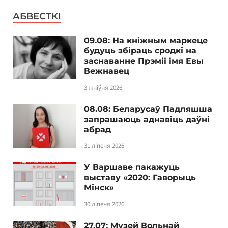
АБВЕСТКІ
09.08: На кніжным маркеце
будуць збіраць сродкі на
заснаванне Прэміі імя Евы
Вежнавец
3 жніўня 2026
08.08: Беларусаў Падляшша
запрашаюць аднавіць даўні
абрад
31 ліпеня 2026
У Варшаве пакажуць
выставу «2020: Гаворыць
Мінск»
30 ліпеня 2026
27.07: Музей Вольнай