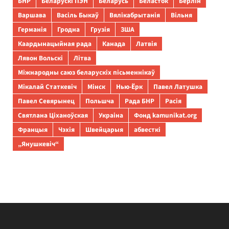
БНР
Беларускі ПЭН
Беларусь
Беласток
Берлін
Варшава
Васіль Быкаў
Вялікабрытанія
Вільня
Германія
Гродна
Грузія
ЗША
Каардынацыйная рада
Канада
Латвія
Лявон Вольскі
Літва
Міжнародны саюз беларускіх пісьменнікаў
Мікалай Статкевіч
Мінск
Нью-Ёрк
Павел Латушка
Павел Севярынец
Польшча
Рада БНР
Расія
Святлана Ціханоўская
Украіна
Фонд kamunikat.org
Францыя
Чэхія
Швейцарыя
абвесткі
„Янушкевіч“