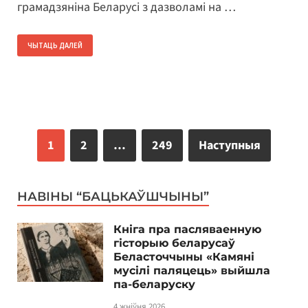
грамадзяніна Беларусі з дазволамі на …
ЧЫТАЦЬ ДАЛЕЙ
1
2
…
249
Наступныя
НАВІНЫ “БАЦЬКАЎШЧЫНЫ”
Кніга пра пасляваенную
гісторыю беларусаў
Беласточчыны «Камяні
мусілі паляцець» выйшла
па-беларуску
4 жніўня 2026