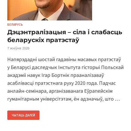
БЕЛАРУСЬ
Дэцэнтралізацыя – сіла і слабасць
беларускіх пратэстаў
7 жніўня 2026
Напярэдадні шостай гадавіны масавых пратэстаў
у Беларусі даследчык Інстытута гісторыі Польскай
акадэміі навук Ігар Бортнік прааналізаваў
асаблівасці пратэстнага руху 2020 года. Падчас
анлайн-семінара, арганізаванага Еўрапейскім
гуманітарным універсітэтам, ён адзначыў, што …
ЧЫТАЦЬ ДАЛЕЙ