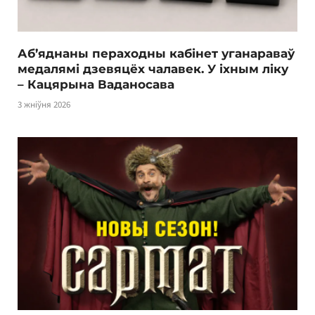
Аб’яднаны пераходны кабінет уганараваў
медалямі дзевяцёх чалавек. У іхным ліку
– Кацярына Ваданосава
3 жніўня 2026