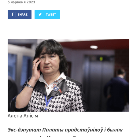
5 чэрвеня 2023
SHARE
TWEET
Алена Анісім
Экс-дэпутат Палаты прадстаўнікоў і былая