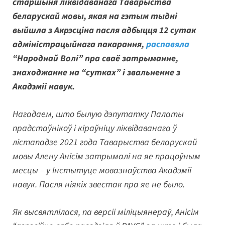
старшыня ліквідаванага Таварыства
беларускай мовы, якая на гэтым тыдні
выйшла з Акрэсціна пасля адбыцця 12 сутак
адміністрацыйнага пакарання,
распавяла
“Народнай Волі” пра сваё затрыманне,
знаходжанне на “сутках” і звальненне з
Акадэміі навук.
Нагадаем, што былую дэпутатку Палаты
прадстаўнікоў і кіраўніцу ліквідаванага ў
лістападзе 2021 года Таварыства беларускай
мовы Алену Анісім затрымалі на яе працоўным
месцы – у Інстытуце мовазнаўства Акадэміі
навук. Пасля ніякіх звестак пра яе не было.
Як высвятлілася, па версіі міліцыянераў, Анісім