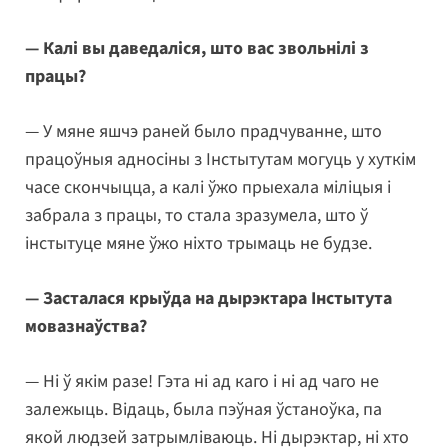
— Калі вы даведаліся, што вас звольнілі з
працы?
— У мяне яшчэ раней было прадчуванне, што
працоўныя адносіны з Інстытутам могуць у хуткім
часе скончыцца, а калі ўжо прыехала міліцыя і
забрала з працы, то стала зразумела, што ў
інстытуце мяне ўжо ніхто трымаць не будзе.
— Засталася крыўда на дырэктара Інстытута
мовазнаўства?
— Ні ў якім разе! Гэта ні ад каго і ні ад чаго не
залежыць. Відаць, была пэўная ўстаноўка, па
якой людзей затрымліваюць. Ні дырэктар, ні хто