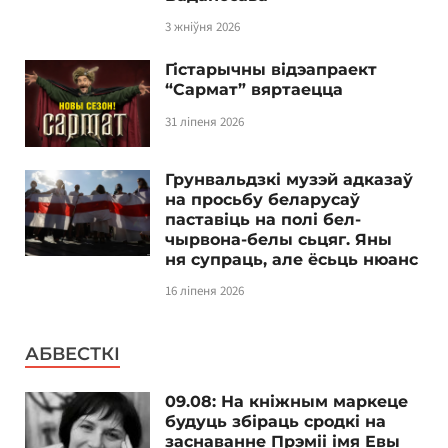
3 жніўня 2026
Гістарычны відэапраект
“Сармат” вяртаецца
31 ліпеня 2026
Грунвальдзкі музэй адказаў
на просьбу беларусаў
паставіць на полі бел-
чырвона-белы сьцяг. Яны
ня супраць, але ёсьць нюанс
16 ліпеня 2026
АБВЕСТКІ
09.08: На кніжным маркеце
будуць збіраць сродкі на
заснаванне Прэміі імя Евы