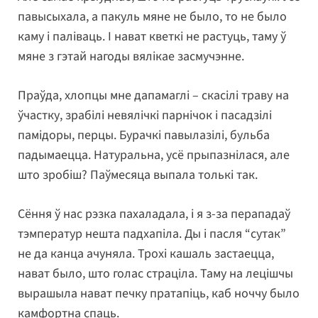
павысыхала, а пакуль мяне не было, то не было
каму і паліваць. І нават кветкі не растуць, таму ў
мяне з гэтай нагоды вялікае засмучэнне.
Праўда, хлопцы мне дапамаглі – скасілі траву на
ўчастку, зрабілі невялічкі парнічок і пасадзілі
памідоры, перцы. Бурачкі павылазілі, бульба
падымаецца. Натуральна, усё прыпазнілася, але
што зробіш? Паўмесяца выпала толькі так.
Сёння ў нас рэзка пахаладала, і я з-за перападаў
тэмператур нешта падхапіла. Ды і пасля “сутак”
не да канца ачуняла. Трохі кашаль застаецца,
нават было, што голас страціла. Таму на лецішчы
вырашыла нават печку пратапіць, каб ноччу было
камфортна спаць.