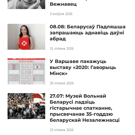
Вежнавец
3 жніўня 2026
08.08: Беларусаў Падляшша
запрашаюць аднавіць даўні
абрад
31 ліпеня 2026
У Варшаве пакажуць
выставу «2020: Гаворыць
Мінск»
30 ліпеня 2026
27.07: Музей Вольнай
Беларусі ладзіць
гістарычнае спатканне,
прысвечанае 35-годдзю
беларускай Незалежнасці
23 ліпеня 2026