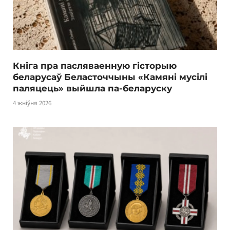
Кніга пра пасляваенную гісторыю
беларусаў Беласточчыны «Камяні мусілі
паляцець» выйшла па-беларуску
4 жніўня 2026