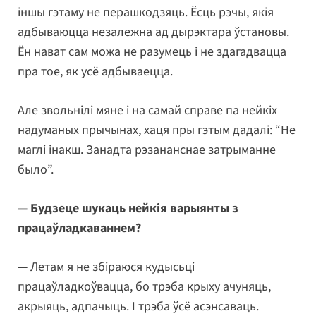
іншы гэтаму не перашкодзяць. Ёсць рэчы, якія
адбываюцца незалежна ад дырэктара ўстановы.
Ён нават сам можа не разумець і не здагадвацца
пра тое, як усё адбываецца.
Але звольнілі мяне і на самай справе па нейкіх
надуманых прычынах, хаця пры гэтым дадалі: “Не
маглі інакш. Занадта рэзананснае затрыманне
было”.
— Будзеце шукаць нейкія варыянты з
працаўладкаваннем?
— Летам я не збіраюся кудысьці
працаўладкоўвацца, бо трэба крыху ачуняць,
акрыяць, адпачыць. І трэба ўсё асэнсаваць.