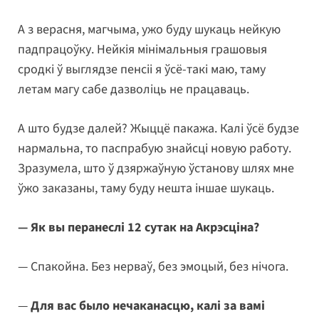
А з верасня, магчыма, ужо буду шукаць нейкую
падпрацоўку. Нейкія мінімальныя грашовыя
сродкі ў выглядзе пенсіі я ўсё-такі маю, таму
летам магу сабе дазволіць не працаваць.
А што будзе далей? Жыццё пакажа. Калі ўсё будзе
нармальна, то паспрабую знайсці новую работу.
Зразумела, што ў дзяржаўную ўстанову шлях мне
ўжо заказаны, таму буду нешта іншае шукаць.
— Як вы перанеслі 12 сутак на Акрэсціна?
— Спакойна. Без нерваў, без эмоцый, без нічога.
—
Для вас было нечаканасцю, калі за вамі