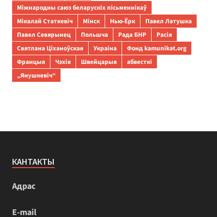
Міжнародны саюз беларускіх пісьменнікаў
Мікалай Статкевіч
Мінск
Нью-Ёрк
Павел Латушка
Павел Севярынец
Польшча
Рада БНР
Расія
Святлана Ціханоўская
Украіна
Фонд kamunikat.org
Францыя
Чэхія
Швейцарыя
абвесткі
„Янушкевіч“
КАНТАКТЫ
Адрас
E-mail