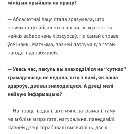
міліцыя прыйшла на працу?
— Абсалютна! Хаця стала зразумела, што
прычына тут абсалютна іншая, чым рэпосты
нейкіх забароненых рэсурсаў. На самай справе
ўсё інакш. Магчыма, пазней патлумачу з гэтай
нагоды падрабязней.
— Увесь час, пакуль вы знаходзіліся на “сутках”
грамадскасць не ведала, што з вамі, як ваша
здароўе, дзе вы знаходзіцеся. А дзеці мелі
нейкую інфармацыю?
— На працы ведалі, што мяне затрымалі, таму
маім блізкім пра гэта, натуральна, паведамілі.
Пазней дзеці спрабавалі высвятліць, дзе я