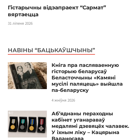
Гістарычны відэапраект “Сармат”
вяртаецца
31 ліпеня 2026
НАВІНЫ “БАЦЬКАЎШЧЫНЫ”
Кніга пра пасляваенную
гісторыю беларусаў
Беласточчыны «Камяні
мусілі паляцець» выйшла
па-беларуску
4 жніўня 2026
Аб’яднаны пераходны
кабінет уганараваў
медалямі дзевяцёх чалавек.
У іхным ліку – Кацярына
Ваданосава