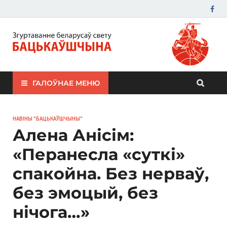
ЗБС "Бацькаўшчына"
ГАЛОЎНАЕ МЕНЮ
НАВІНЫ "БАЦЬКАЎШЧЫНЫ"
Алена Анісім:
«Перанесла «суткі»
спакойна. Без нерваў,
без эмоцый, без
нічога…»