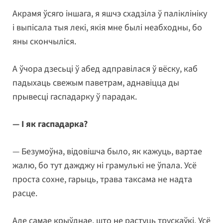
Акрамя ўсяго іншага, я яшчэ схадзіла ў паліклініку
і выпісала тыя лекі, якія мне былі неабходны, бо
яны скончыліся.
А ўчора дзесьці ў абед адправілася ў вёску, каб
падыхаць свежым паветрам, аднавіцца ды
прывесці гаспадарку ў парадак.
— І як гаспадарка?
— Безумоўна, відовішча было, як кажуць, вартае
жалю, бо тут дажджу ні грамулькі не ўпала. Усё
проста сохне, гарыць, трава таксама не надта
расце.
Але самае крыўднае, што не растуць трускаўкі. Усё