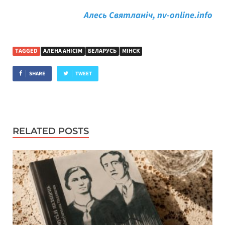
Алесь Святланіч, nv-online.info
TAGGED
АЛЕНА АНІСІМ
БЕЛАРУСЬ
МІНСК
SHARE
TWEET
RELATED POSTS