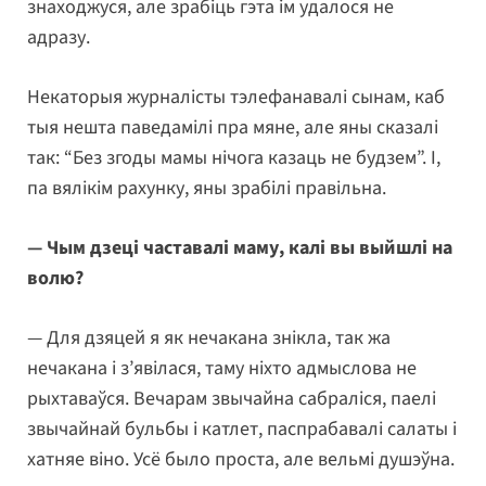
знаходжуся, але зрабіць гэта ім удалося не
адразу.
Некаторыя журналісты тэлефанавалі сынам, каб
тыя нешта паведамілі пра мяне, але яны сказалі
так: “Без згоды мамы нічога казаць не будзем”. І,
па вялікім рахунку, яны зрабілі правільна.
— Чым дзеці частавалі маму, калі вы выйшлі на
волю?
— Для дзяцей я як нечакана знікла, так жа
нечакана і з’явілася, таму ніхто адмыслова не
рыхтаваўся. Вечарам звычайна сабраліся, паелі
звычайнай бульбы і катлет, паспрабавалі салаты і
хатняе віно. Усё было проста, але вельмі душэўна.