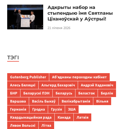
Адкрыты набор на
стыпендыю імя Святланы
Ціханоўскай у Аўстрыі!
21 ліпеня 2026
ТЭГІ
Gutenberg Publisher
Аб’яднаны пераходны кабінет
Алесь Бяляцкі
Альгерд Бахарэвіч
Андрэй Хадановіч
БНР
Беларускі ПЭН
Беларусь
Беласток
Берлін
Варшава
Васіль Быкаў
Вялікабрытанія
Вільня
Германія
Гродна
Грузія
ЗША
Каардынацыйная рада
Канада
Латвія
Лявон Вольскі
Літва