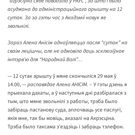
“агрэсіўна сябе паводзіла ў РАУС”, за што і была
асуджана да адміністрацыйнага арышту на 12
сутак. За за гэты час з Акадэміі навук яе
звольнілі.
Зараз Алена Анісім аднаўляецца пасля “сутак” на
сваім лецішчы, але не адмовіла даць эсклюзіўнае
інтэрв’ю для “Народнай Волі”…
— 12 сутак арышту ў мяне скончыліся 29 мая ў
14.00, —
распавядае Алена АНІСІМ.
– У гэты дзень я
прыехала дахаты, а ў наступныя дні разбіралася з
тым, што мяне звольнілі з работы, трэба было
забіраць пастанову суда, аплочваць усе паслугі,
якія мне, так бы мовіць, аказалі на Акрэсціна.
Трэба было таксама з’ездзіць і забраць тэлефон.