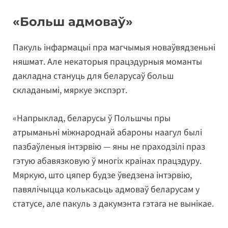
«Больш адмоваў»
Пакуль інфармацыі пра магчымыя новаўвядзеньні
няшмат. Але некаторыя працэдурныя моманты
дакладна стануць для беларусаў больш
складанымі, мяркуе экспэрт.
«Напрыклад, беларусы ў Польшчы пры
атрыманьні міжнароднай абароны наагул былі
пазбаўленыя інтэрвію — яны не праходзілі праз
гэтую абавязковую ў многіх краінах працэдуру.
Мяркую, што цяпер будзе ўведзена інтэрвію,
павялічыцца колькасьць адмоваў беларусам у
статусе, але пакуль з дакумэнта гэтага не вынікае.