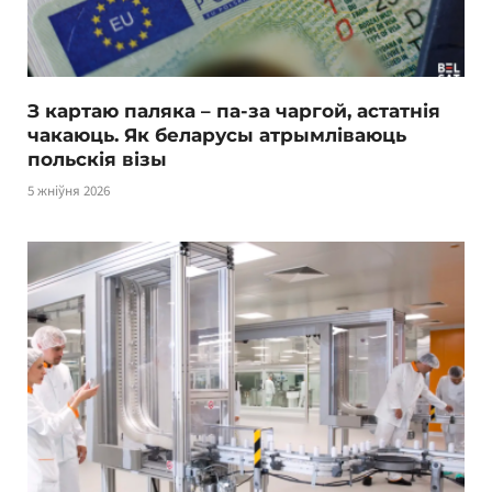
З картаю паляка – па-за чаргой, астатнія
чакаюць. Як беларусы атрымліваюць
польскія візы
5 жніўня 2026