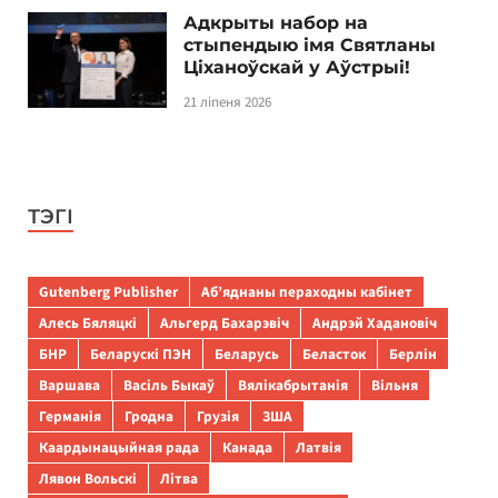
Адкрыты набор на
стыпендыю імя Святланы
Ціханоўскай у Аўстрыі!
21 ліпеня 2026
ТЭГІ
Gutenberg Publisher
Аб’яднаны пераходны кабінет
Алесь Бяляцкі
Альгерд Бахарэвіч
Андрэй Хадановіч
БНР
Беларускі ПЭН
Беларусь
Беласток
Берлін
Варшава
Васіль Быкаў
Вялікабрытанія
Вільня
Германія
Гродна
Грузія
ЗША
Каардынацыйная рада
Канада
Латвія
Лявон Вольскі
Літва