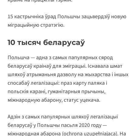
15 кастрычніка ўрад Польшчы зацьвердзіў новую
міграцыйную стратэгію.
10 тысяч беларусаў
Польшча — адна з самых папулярных сярод
беларусаў краінаў для эміграцыі. Існавала шмат
шляхоў атрыманьня дазволу на жыхарства і іншых
спосабаў легалізацыі: праз карту паляка і
польскія карані, гуманітарныя прычыны,
міжнародную абарону, статус уцекача.
Адзін з самых папулярных шляхоў легалізацыі
беларусаў у Польшчы пасьля 2020 году —
міжнародная абарона (ochrona uzupełniajaca). На