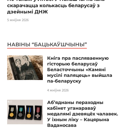
скарачацца колькасць беларусаў з
дзейнымі ДНЖ
5 жніўня 2026
НАВІНЫ “БАЦЬКАЎШЧЫНЫ”
Кніга пра пасляваенную
гісторыю беларусаў
Беласточчыны «Камяні
мусілі паляцець» выйшла
па-беларуску
4 жніўня 2026
Аб’яднаны пераходны
кабінет уганараваў
медалямі дзевяцёх чалавек.
У іхным ліку – Кацярына
Ваданосава