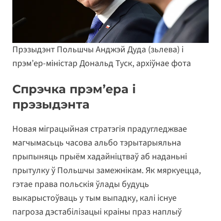
Прэзыдэнт Польшчы Анджэй Дуда (зьлева) і
прэм’ер-міністар Дональд Туск, архіўнае фота
Спрэчка прэм’ера і
прэзыдэнта
Новая міграцыйная стратэгія прадугледжвае
магчымасьць часова альбо тэрытарыяльна
прыпыняць прыём хадайніцтваў аб наданьні
прытулку ў Польшчы замежнікам. Як мяркуецца,
гэтае права польскія ўлады будуць
выкарыстоўваць у тым выпадку, калі існуе
пагроза дэстабілізацыі краіны праз наплыў