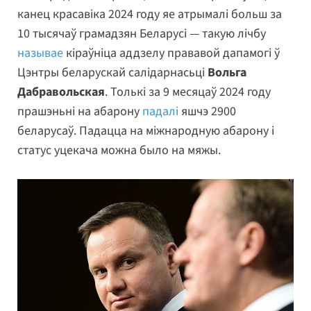
канец красавіка 2024 году яе атрымалі больш за
10 тысячаў грамадзян Беларусі — такую лічбу
называе
кіраўніца аддзелу прававой дапамогі ў
Цэнтры беларускай салідарнасьці
Вольга
Дабравольская
. Толькі за 9 месяцаў 2024 году
прашэньні на абарону
падалі
яшчэ 2900
беларусаў. Падацца на міжнародную абарону і
статус уцекача можна было на мяжы.