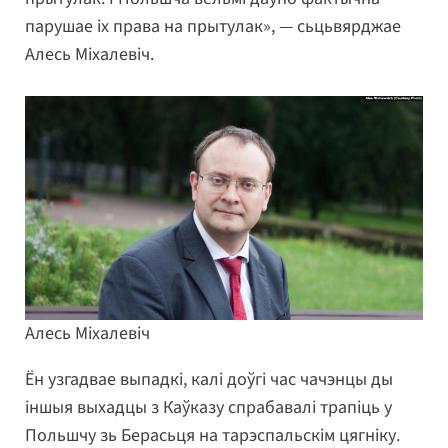
парушае іх права на прытулак», — сьцьвярджае
Алесь Міхалевіч.
Алесь Міхалевіч
Ён узгадвае выпадкі, калі доўгі час чачэнцы ды
іншыя выхадцы з Каўказу спрабавалі трапіць у
Польшчу зь Берасьця на тарэспальскім цягніку.