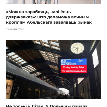
«Можна зарабляць, калі ёсць
дзяржзаказ»: што дапаможа вочным
кроплям Абельскага заваяваць рынак
5 жніўня 2026
Не толькі ў Літве. У Польшчы пачала