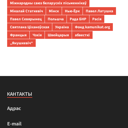
Міжнародны саюз беларускіх пісьменнікаў
Мікалай Статкевіч
Мінск
Нью-Ёрк
Павел Латушка
Павел Севярынец
Польшча
Рада БНР
Расія
Святлана Ціханоўская
Украіна
Фонд kamunikat.org
Францыя
Чэхія
Швейцарыя
абвесткі
„Янушкевіч“
КАНТАКТЫ
Адрас
E-mail