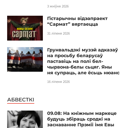
3 жніўня 2026
Гістарычны відэапраект
“Сармат” вяртаецца
31 ліпеня 2026
Грунвальдзкі музэй адказаў
на просьбу беларусаў
паставіць на полі бел-
чырвона-белы сьцяг. Яны
ня супраць, але ёсьць нюанс
16 ліпеня 2026
АБВЕСТКІ
09.08: На кніжным маркеце
будуць збіраць сродкі на
заснаванне Прэміі імя Евы