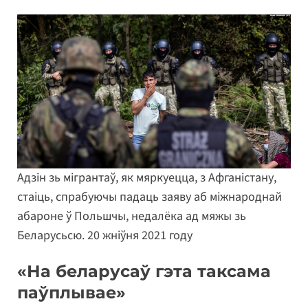
Адзін зь мігрантаў, як мяркуецца, з Афганістану,
стаіць, спрабуючы падаць заяву аб міжнароднай
абароне ў Польшчы, недалёка ад мяжы зь
Беларусьсю. 20 жніўня 2021 году
«На беларусаў гэта таксама
паўплывае»