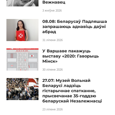
Вежнавец
3 жніўня 2026
08.08: Беларусаў Падляшша
запрашаюць аднавіць даўні
абрад
31 ліпеня 2026
У Варшаве пакажуць
выставу «2020: Гаворыць
Мінск»
30 ліпеня 2026
27.07: Музей Вольнай
Беларусі ладзіць
гістарычнае спатканне,
прысвечанае 35-годдзю
беларускай Незалежнасці
23 ліпеня 2026