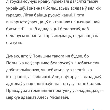
літоўскамоўную краіну прыехалі дзясяткі тысяч
украінцаў, і значная большасьць асядае ў вялікіх
гарадах. Літва баіцца русыфікацыі. І гэта
выкарыстоўваецца „ў пытаньнях нацыянальнай
бясьпекі“ — каб адвадзіць і беларусаў, каб
беларусы перасталі прыяжджаць, падавацца на
статусы.
Думаю, што ў Польшчы такога ня будзе, бо
Польшча не ўспрымае беларусаў як небясьпеку
доўгатэрміновую, як небясьпеку з гледзішча
інтэграцыі, асыміляцыі. Але, паўтаруся, выпадкаў
адмоваў у наданьні пэўнага статусу стане больш.
Працэдура атрыманьня прытулку ўскладніцца», —
мяркуе адвакат Алесь Міхалевіч.