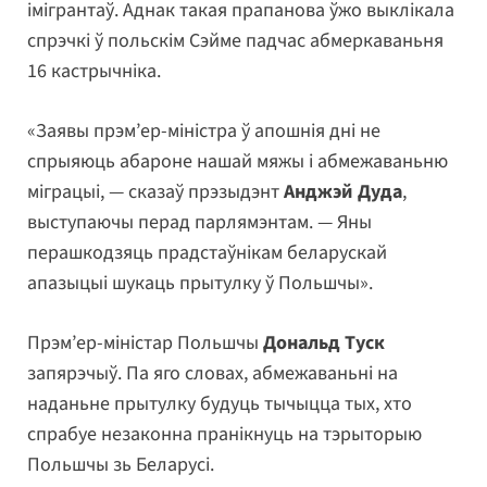
імігрантаў. Аднак такая прапанова ўжо выклікала
спрэчкі ў польскім Сэйме падчас абмеркаваньня
16 кастрычніка.
«Заявы прэм’ер-міністра ў апошнія дні не
спрыяюць абароне нашай мяжы і абмежаваньню
міграцыі, — сказаў прэзыдэнт
Анджэй Дуда
,
выступаючы перад парлямэнтам. — Яны
перашкодзяць прадстаўнікам беларускай
апазыцыі шукаць прытулку ў Польшчы».
Прэм’ер-міністар Польшчы
Дональд Туск
запярэчыў. Па яго словах, абмежаваньні на
наданьне прытулку будуць тычыцца тых, хто
спрабуе незаконна пранікнуць на тэрыторыю
Польшчы зь Беларусі.