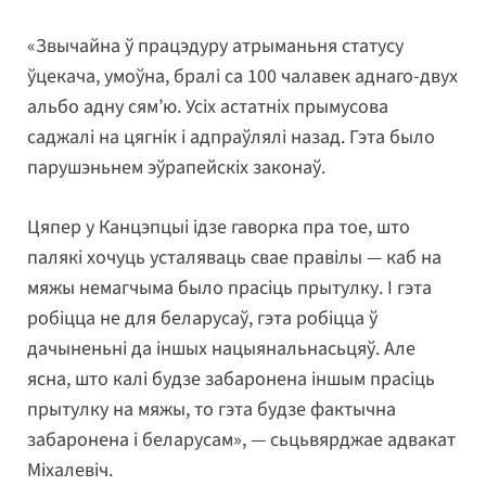
«Звычайна ў працэдуру атрыманьня статусу
ўцекача, умоўна, бралі са 100 чалавек аднаго-двух
альбо адну сям’ю. Усіх астатніх прымусова
саджалі на цягнік і адпраўлялі назад. Гэта было
парушэньнем эўрапейскіх законаў.
Цяпер у Канцэпцыі ідзе гаворка пра тое, што
палякі хочуць усталяваць свае правілы — каб на
мяжы немагчыма было прасіць прытулку. І гэта
робіцца не для беларусаў, гэта робіцца ў
дачыненьні да іншых нацыянальнасьцяў. Але
ясна, што калі будзе забаронена іншым прасіць
прытулку на мяжы, то гэта будзе фактычна
забаронена і беларусам», — сьцьвярджае адвакат
Міхалевіч.