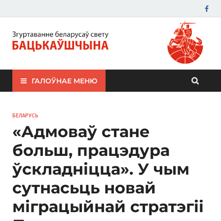
ЗБС "Бацькаўшчына"
ГАЛОЎНАЕ МЕНЮ
БЕЛАРУСЬ
«Адмоваў стане
больш, працэдура
ўскладніцца». У чым
сутнасьць новай
міграцыйнай стратэгіі