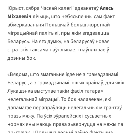
Юрыст, сябра Чэскай калегіі адвакатаў
Алесь
Міхалевіч
лічыць, што небясьпечны сам факт
абмеркаваньня Польшчай больш жорсткай
міграцыйнай палітыкі, пры якім згадваецца
Беларусь. На яго думку, на беларусаў новая
стратэгія таксама паўплывае, і паўплывае ў
дрэнны бок.
«Вядома, што змаганьне ідзе не з грамадзянамі
Беларусі, а з грамадзянамі іншых краінаў, для якіх
Лукашэнка выступае такім фасілітатарам
нелегальнай міграцыі. То бок чалавекам, які
дапамагае перапраўляць нелегальных мігрантаў
празь мяжу. Па ўсіх эўрапейскіх і сусьветных
нормах яны маюць права зьвярнуцца на мяжы па
прытулак. І Польшча вельмі даўно фактычна