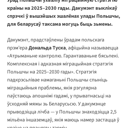
Урад Польшчы ўхваліў міграцыйную стратэгію
краіны на 2025–2030 гады. Дакумэнт выклікаў
спрэчкі ў вышэйшых эшалёнах улады Польшчы,
для беларусаў таксама могуць быць зьмены.
Дакумэнт, прадстаўлены ўрадам польскага
прэм’ера
Дональда Туска
, афіцыйна называецца
«Атрыманьне кантролю. Гарантаваньне бясьпекі.
Комплексная і адказная міграцыйная стратэгія
Польшчы на 2025–2030 гады». Стратэгія
падкрэсьлівае намаганьні Польшчы спыніць
міграцыйныя праблемы, якія рэгулярна
паўстаюць апошнімі гадамі, у прыватнасьці на
ўсходняй мяжы зь Беларусьсю. У дакумэнце
прыводзіцца лічба — у Польшчы знаходзіцца 2,5
мільёна іншаземцаў, якія маюць намер застацца ў
краіне на працяглы тэрмін.