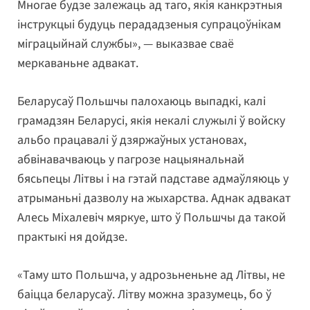
Многае будзе залежаць ад таго, якія канкрэтныя
інструкцыі будуць перададзеныя супрацоўнікам
міграцыйнай службы», — выказвае сваё
меркаваньне адвакат.
Беларусаў Польшчы палохаюць выпадкі, калі
грамадзян Беларусі, якія некалі служылі ў войску
альбо працавалі ў дзяржаўных установах,
абвінавачваюць у пагрозе нацыянальнай
бясьпецы Літвы і на гэтай падставе адмаўляюць у
атрыманьні дазволу на жыхарства. Аднак адвакат
Алесь Міхалевіч мяркуе, што ў Польшчы да такой
практыкі ня дойдзе.
«Таму што Польшча, у адрозьненьне ад Літвы, не
баіцца беларусаў. Літву можна зразумець, бо ў