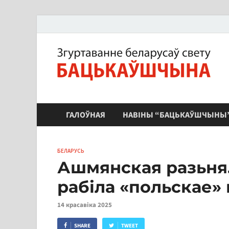
ЗБС "Бацькаўшчына"
ГАЛОЎНАЯ
НАВІНЫ “БАЦЬКАЎШЧЫНЫ
БЕЛАРУСЬ
Ашмянская разьня.
рабіла «польскае»
14 красавіка 2025
SHARE
TWEET