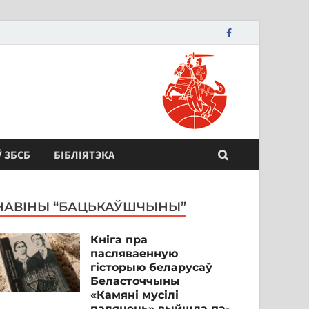
Ў ЗБСБ
БІБЛІЯТЭКА
НАВІНЫ “БАЦЬКАЎШЧЫНЫ”
Кніга пра
пасляваенную
гісторыю беларусаў
Беласточчыны
«Камяні мусілі
паляцець» выйшла па-