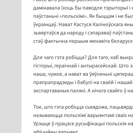
дамінавала (хоць бы паводле тэрыторыі і 
паўстаньні «польскімі». Як быццам і не бы
ўкраінцаў. Нават Кастуся Каліноўскага ян
зьвяртаўся да народу і сэпараваў паўстан
стаў фактычна першым менавіта беларуск
Для чаго гэта робіцца? Для таго, каб выкр
гісторыі, гераічнай і антырасейскай. Што
наша, чужое, а нават ва ўяўленьні цяпер
прапрапрадзеды і бабулі на сваёй і нашай з
экспартаваныя палякі. А нічога свайго ў нас
Тое, што гэта робіцца сьвядома, пацьвярд
называюцца польскімі варыянтамі сваіх наз
Урэшце ў працэсе русыфікацыі польскія на
афіцыйны варыянт.