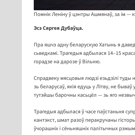
Помнік Леніну ў цэнтры Ашмянаў, за ім — к
Эсэ Сяргея Дубаўца.
Пра яшчэ адну беларускую Хатынь я давед
сьведкамі. Трагедыя адбылася 14–15 краса
горадзе на дарозе ў Вільню.
Спрадвеку мясцовыя людзі езьдзілі туды на
зь беларусаў, якія едуць у Літву, не бываў
тутэйшы барочны касьцёл — зь яго незвыч
Трагедыя адбылася ў часе паўстаньня супр
кантэкст, шмат разоў перакручаны гістор
ўчорашніх і сёньняшніх палітычных рэжымаў 