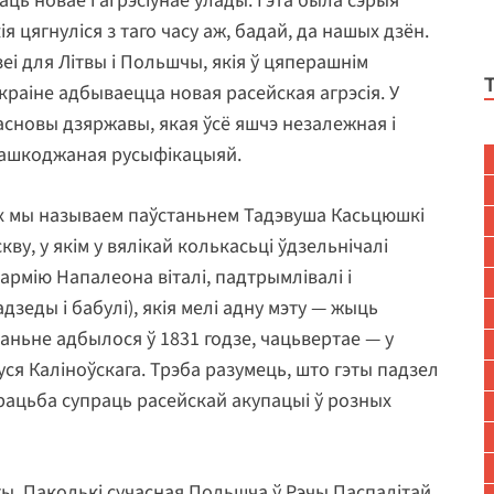
аць новае і агрэсіўнае ўлады. Гэта была сэрыя
я цягнуліся з таго часу аж, бадай, да нашых дзён.
еі для Літвы і Польшчы, якія ў цяперашнім
Ўкраіне адбываецца новая расейская агрэсія. У
сновы дзяржавы, якая ўсё яшчэ незалежная і
 пашкоджаная русыфікацыяй.
іх мы называем паўстаньнем Тадэвуша Касьцюшкі
ву, у якім у вялікай колькасьці ўдзельнічалі
армію Напалеона віталі, падтрымлівалі і
дзеды і бабулі), якія мелі адну мэту — жыць
аньне адбылося ў 1831 годзе, чацьвертае — у
ся Каліноўскага. Трэба разумець, што гэты падзел
арацьба супраць расейскай акупацыі ў розных
ты. Паколькі сучасная Польшча ў Рэчы Паспалітай