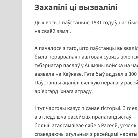
Захапілі ці вызвалілі
Дык вось. І паўстаньне 1831 году ў нас бы
на сваёй зямлі.
А пачалося з таго, што паўстанцы вызвалі
была перарваная паштовая сувязь віленск
губэрнатар паслаў у Ашмяны войска на ча
ваявала на Каўказе. Гэта быў аддзел з 300 
Паўстанцы ацанілі вялікую перавагу расейц
ар’ергард іхнага атраду.
І тут чарговы казус пісанае гісторыі. З гл
а з гледзішча расейскіх прапагандыстаў — 
больш атаясамлівае сябе з Расеяй, усяляк
спавядаючы агульныя з расейцамі наратыв