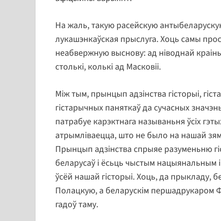
На жаль, такую расейскую антыбеларускую
лукашэнкаўская прыслуга. Хоць самы прос
неабвержную выснову: ад ніводнай краіны 
столькі, колькі ад Масковіі.
Між тым, прынцып адзінства гісторыі, гіс
гістарычных паняткаў да сучасных значэнь
патрабуе карэктнага называньня ўсіх гэтых
атрымліваецца, што не было на нашай зямлі
Прынцып адзінства спрыяе разуменьню гі
беларусаў і ёсьць чыстым нацыянальным і
ўсёй нашай гісторыі. Хоць, да прыкладу,
Полацкую, а беларускім першадрукаром Фр
гадоў таму.