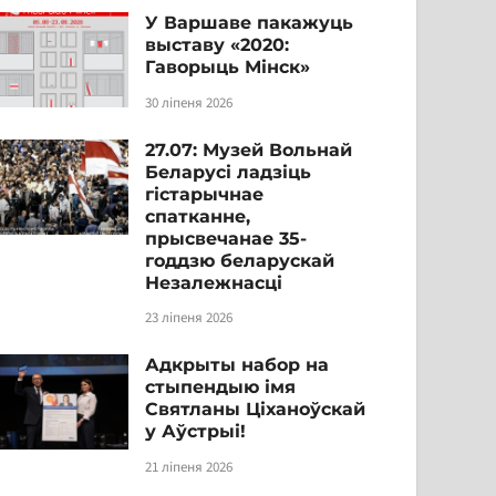
У Варшаве пакажуць
выставу «2020:
Гаворыць Мінск»
30 ліпеня 2026
27.07: Музей Вольнай
Беларусі ладзіць
гістарычнае
спатканне,
прысвечанае 35-
годдзю беларускай
Незалежнасці
23 ліпеня 2026
Адкрыты набор на
стыпендыю імя
Святланы Ціханоўскай
у Аўстрыі!
21 ліпеня 2026