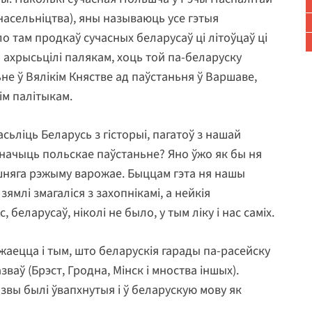
насельніцтва), яны называюць усе гэтыя
ло там продкаў сучасных беларусаў ці літоўцаў ці
ы ахрысьцілі палякам, хоць той па-беларуску
ьне ў Вялікім Княстве ад паўстаньня ў Варшаве,
ім палітыкам.
асьліць Беларусь з гісторыі, пагатоў з нашай
 значыць польскае паўстаньне? Яно ўжо як бы ня
ашняга рэжыму варожае. Быццам гэта ня нашы
ямлі змагаліся з захопнікамі, а нейкія
, беларусаў, ніколі не было, у тым ліку і нас саміх.
жаецца і тым, што беларускія гарады па-расейску
ваў (Брэст, Гродна, Мінск і мноства іншых).
звы былі ўвапхнутыя і ў беларускую мову як