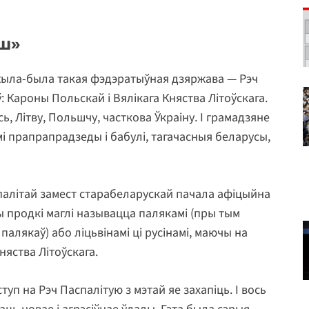
аш»
 жыла-была такая фэдэратыўная дзяржава — Рэч
: Кароны Польскай і Вялікага Княства Літоўскага.
, Літву, Польшчу, часткова Ўкраіну. І грамадзяне
мі прапрапрадзеды і бабулі, тагачасныя беларусы,
палітай замест старабеларускай пачала афіцыйна
ы продкі маглі называцца палякамі (пры тым
алякаў) або ліцьвінамі ці русінамі, маючы на
яства Літоўскага.
туп на Рэч Паспалітую з мэтай яе захапіць. І вось