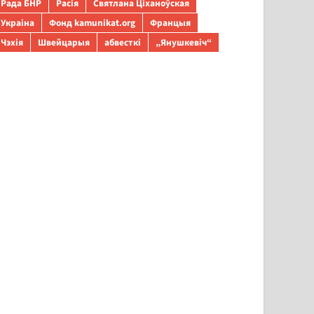
Рада БНР
Расія
Святлана Ціханоўская
Украіна
Фонд kamunikat.org
Францыя
Чэхія
Швейцарыя
абвесткі
„Янушкевіч“