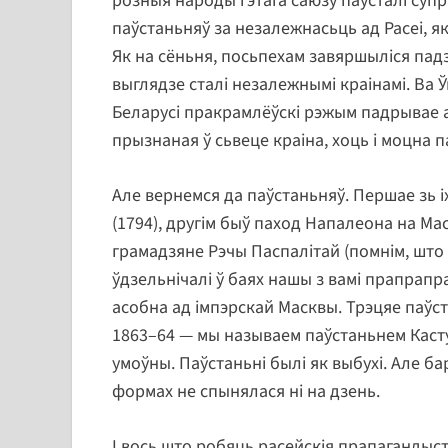
розныя народы гэтага саюзу паўсталі супр
паўстаньняў за незалежнасьць ад Расеі, які
Як на сёньня, посьпехам завяршыліся падз
выглядзе сталі незалежнымі краінамі. Ва 
Беларусі пракрамлёўскі рэжым падрывае а
прызнаная ў сьвеце краіна, хоць і моцна
Але вернемся да паўстаньняў. Першае зь 
(1794), другім быў паход Напалеона на Маск
грамадзяне Рэчы Паспалітай (помнім, што 
ўдзельнічалі ў баях нашы з вамі прапрапра
асобна ад імпэрскай Масквы. Трэцяе паўст
1863–64 — мы называем паўстаньнем Касту
умоўны. Паўстаньні былі як выбухі. Але б
формах не спынялася ні на дзень.
І вось што робяць расейскія прапагандыс