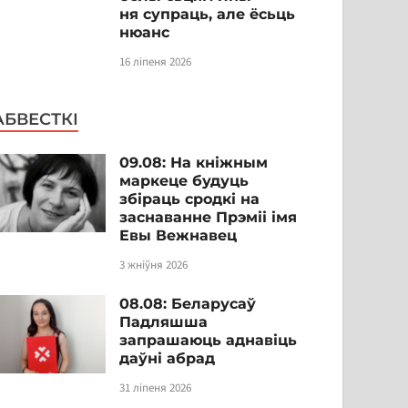
ня супраць, але ёсьць
нюанс
16 ліпеня 2026
АБВЕСТКІ
09.08: На кніжным
маркеце будуць
збіраць сродкі на
заснаванне Прэміі імя
Евы Вежнавец
3 жніўня 2026
08.08: Беларусаў
Падляшша
запрашаюць аднавіць
даўні абрад
31 ліпеня 2026