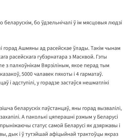
ло беларускім, бо ўдзельнічалі ў ім мясцовыя людзі
лі горад Ашмяны ад расейскае ўлады. Такім чынам
ага расейскага губэрнатара з Масквой. Гэты
ле з палкоўнікам Вярзіліным, якое перад тым
казакоў, 5000 чалавек пяхоты і 4 гарматаў.
аў і адступілі, у горадзе застаўся нешматлікі
едзішча беларускіх паўстанцаў, яны горад вызвалілі,
захапілі. А паколькі цяперашні рэжым у Беларусі
 прыніжаючы статус самой Беларусі як дзяржавы і
ы, дык і ў тутэйшай афіцыйнай трактоўцы якраз