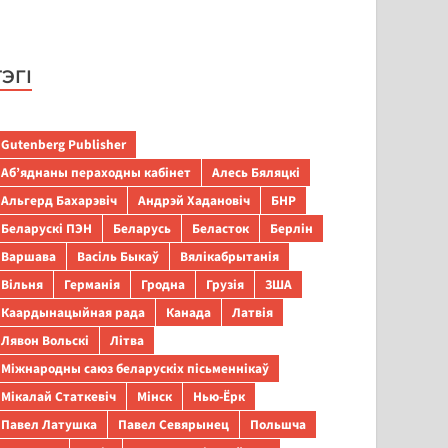
ТЭГІ
Gutenberg Publisher
Аб’яднаны пераходны кабінет
Алесь Бяляцкі
Альгерд Бахарэвіч
Андрэй Хадановіч
БНР
Беларускі ПЭН
Беларусь
Беласток
Берлін
Варшава
Васіль Быкаў
Вялікабрытанія
Вільня
Германія
Гродна
Грузія
ЗША
Каардынацыйная рада
Канада
Латвія
Лявон Вольскі
Літва
Міжнародны саюз беларускіх пісьменнікаў
Мікалай Статкевіч
Мінск
Нью-Ёрк
Павел Латушка
Павел Севярынец
Польшча