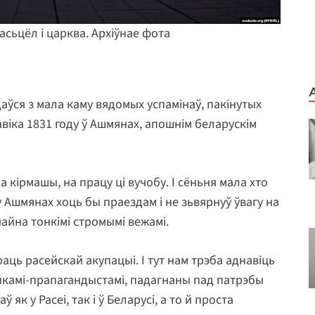
асьцёл і царква. Архіўнае фота
аўся з мала каму вядомых успамінаў, пакінутых
віка 1831 году ў Ашмянах, апошнім беларускім
 кірмашы, на працу ці вучобу. І сёньня мала хто
 у Ашмянах хоць бы праездам і не зьвярнуў ўвагу на
айна тонкімі стромымі вежамі.
аць расейскай акупацыі. І тут нам трэба аднавіць
ыкамі-прапагандыстамі, падагнаны пад патрэбы
як у Расеі, так і ў Беларусі, а то й проста