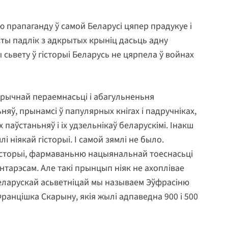
 прапаганду ў самой Беларусі цяпер прадукуе і
ты падлік з адкрытых крыніц дасьць адну
сьвету ў гісторыі Беларусь не цярпела ў войнах
тарычнай пераемнасьці і абагульненьня
няў, прынамсі ў папулярных кнігах і падручніках,
 паўстаньняў і іх удзельнікаў беларускімі. Інакш
 ніякай гісторыі. І самой зямлі не было.
сторыі, фармаваньню нацыянальнай тоеснасьці
нтарэсам. Але такі прынцып ніяк не ахоплівае
 беларускай асьветніцай мы называем Эўфрасіню
анцішка Скарыну, якія жылі адпаведна 900 і 500