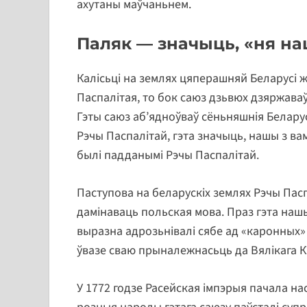
ахутаны маўчаньнем.
Паляк — значыць, «ня н
Калісьці на землях цяперашняй Беларусі
Паспалітая, то бок саюз дзьвюх дзяржаваў
Гэты саюз аб’ядноўваў сёньняшнія Беларусь
Рэчы Паспалітай, гэта значыць, нашы з ва
былі падданымі Рэчы Паспалітай.
Паступова на беларускіх землях Рэчы Пас
дамінаваць польская мова. Праз гэта наш
выразна адрозьнівалі сябе ад «каронных» п
ўвазе сваю прыналежнасьць да Вялікага Кн
У 1772 годзе Расейская імпэрыя пачала нас