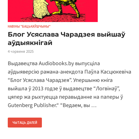
НАВІНЫ "БАЦЬКАЎШЧЫНЫ"
Блог Усяслава Чарадзея выйшаў
аўдыякнігай
4 чэрвеня 2025
Выдавецтва Audiobooks.by выпусціла
аўдыяверсію рамана-анекдота Паўла Касцюкевіча
“Блог Усяслава Чарадзея”. Упершыню кніга
выйшла ў 2013 годзе ў выдавецтве “Логвінаў”,
цяпер жа рыхтуецца перавыданне на паперы ў
Gutenberg Publisher.“ “Ведаем, вы …
ЧЫТАЦЬ ДАЛЕЙ