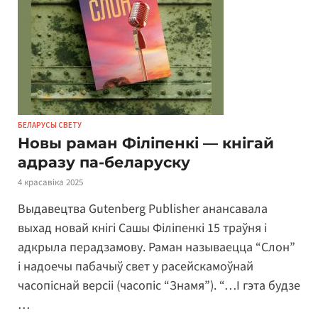
БЕЛАРУСЫ СВЕТУ
Новы раман Філіпенкі — кнігай
адразу па-беларуску
4 красавіка 2025
Выдавецтва Gutenberg Publisher анансавала
выхад новай кнігі Сашы Філіпенкі 15 траўня і
адкрыла перадзамову. Раман называецца “Слон”
і надоечы пабачыў свет у расейскамоўнай
часопіснай версіі (часопіс “Знамя”). “…І гэта будзе
…