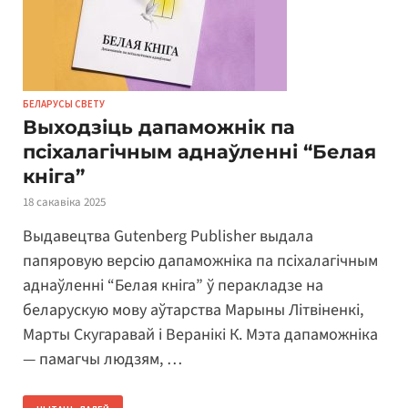
БЕЛАРУСЫ СВЕТУ
Выходзіць дапаможнік па
псіхалагічным аднаўленні “Белая
кніга”
18 сакавіка 2025
Выдавецтва Gutenberg Publisher выдала
папяровую версію дапаможніка па псіхалагічным
аднаўленні “Белая кніга” ў перакладзе на
беларускую мову аўтарства Марыны Літвіненкі,
Марты Скугаравай і Веранікі К. Мэта дапаможніка
— памагчы людзям, …