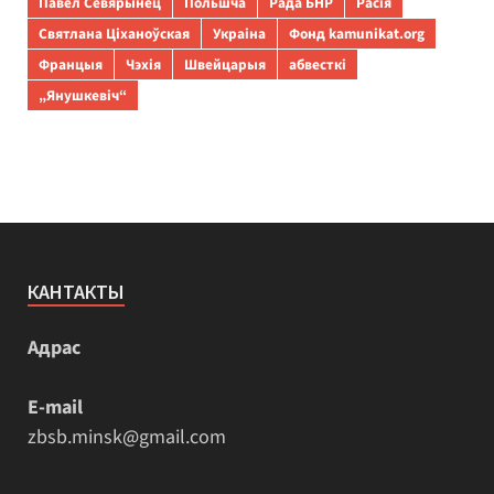
Павел Севярынец
Польшча
Рада БНР
Расія
Святлана Ціханоўская
Украіна
Фонд kamunikat.org
Францыя
Чэхія
Швейцарыя
абвесткі
„Янушкевіч“
КАНТАКТЫ
Адрас
E-mail
zbsb.minsk@gmail.com