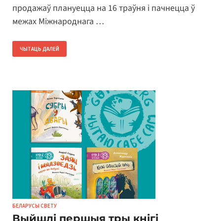
продажаў плануецца на 16 траўня і пачнецца ў
межах Міжнароднага …
ЧЫТАЦЬ ДАЛЕЙ
БЕЛАРУСЫ СВЕТУ
Выйшлі першыя тры кнігі