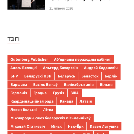
21 ліпеня 2026
ТЭГІ
Gutenberg Publisher
Аб’яднаны пераходны кабінет
Алесь Бяляцкі
Альгерд Бахарэвіч
Андрэй Хадановіч
БНР
Беларускі ПЭН
Беларусь
Беласток
Берлін
Варшава
Васіль Быкаў
Вялікабрытанія
Вільня
Германія
Гродна
Грузія
ЗША
Каардынацыйная рада
Канада
Латвія
Лявон Вольскі
Літва
Міжнародны саюз беларускіх пісьменнікаў
Мікалай Статкевіч
Мінск
Нью-Ёрк
Павел Латушка