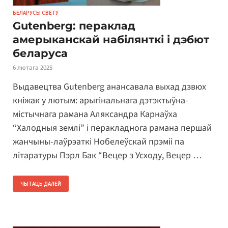
БЕЛАРУСЫ СВЕТУ
Gutenberg: пераклад
амерыканскай набілянткі і дэбют
беларуса
6 лютага 2025
Выдавецтва Gutenberg анансавала выхад дзвюх
кніжак у лютым: арыгінальнага дэтэктыўна-
містычнага рамана Аляксандра Карнаўха
“Халодныя землі” і перакладнога рамана першай
жанчыны-лаўрэаткі Нобелеўскай прэміі па
літаратуры Пэрл Бак “Вецер з Усходу, Вецер …
ЧЫТАЦЬ ДАЛЕЙ