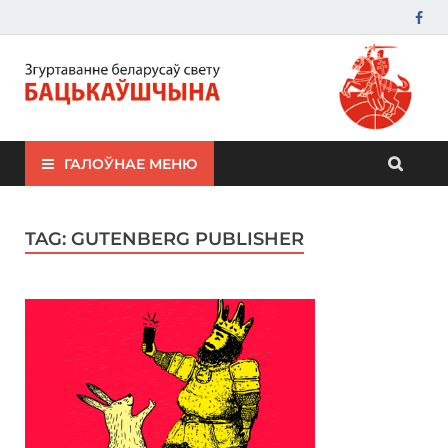
ЗБС "Бацькаўшчына"
ГАЛОЎНАЕ МЕНЮ
TAG:
GUTENBERG PUBLISHER