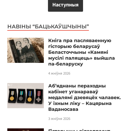
Наступныя
НАВІНЫ “БАЦЬКАЎШЧЫНЫ”
Кніга пра пасляваенную
гісторыю беларусаў
Беласточчыны «Камяні
мусілі паляцець» выйшла
па-беларуску
4 жніўня 2026
Аб’яднаны пераходны
кабінет уганараваў
медалямі дзевяцёх чалавек.
У іхным ліку – Кацярына
Ваданосава
3 жніўня 2026