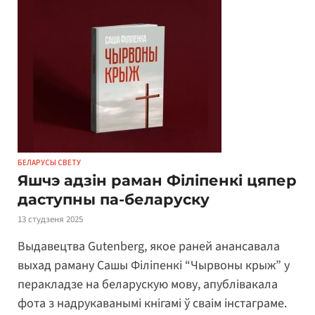
БЕЛАРУСЫ СВЕТУ
Яшчэ адзін раман Філіпенкі цяпер
даступны па-беларуску
13 студзеня 2025
Выдавецтва Gutenberg, якое раней анансавала
выхад раману Сашы Філіпенкі “Чырвоны крыж” у
перакладзе на беларускую мову, апублівакала
фота з надрукаванымі кнігамі ў сваім інстаграме.