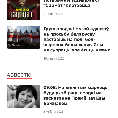
Гістарычны відэапраект
“Сармат” вяртаецца
31 ліпеня 2026
Грунвальдзкі музэй адказаў
на просьбу беларусаў
паставіць на полі бел-
чырвона-белы сьцяг. Яны
ня супраць, але ёсьць нюанс
16 ліпеня 2026
АБВЕСТКІ
09.08: На кніжным маркеце
будуць збіраць сродкі на
заснаванне Прэміі імя Евы
Вежнавец
3 жніўня 2026