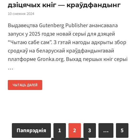
дзіцячых кніг — краўдфандынг
10 снежня 2024
Выдавецтва Gutenberg Publisher анансавала
запуск у 2025 годзе новай серыі для дзяцей
“Чытаю сабе сам”. З гэтай нагоды адкрыты збор
сродкаў на беларускай краўдфандынгавай
платформе Gronka.org. Выхад першых кніг серыі
…
ЧЫТАЦЬ ДАЛЕЙ
Папярэднія
1
2
3
…
5