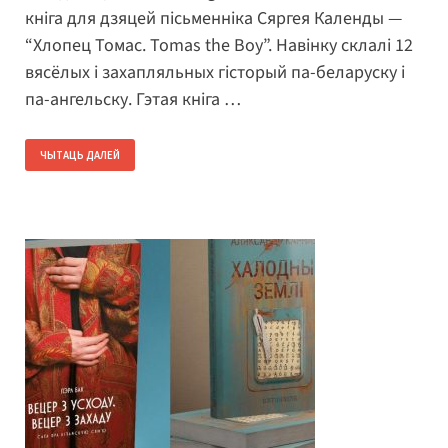
кніга для дзяцей пісьменніка Сяргея Календы —
“Хлопец Томас. Tomas the Boy”. Навінку склалі 12
вясёлых і захапляльных гісторый па-беларуску і
па-ангельску. Гэтая кніга …
ЧЫТАЦЬ ДАЛЕЙ