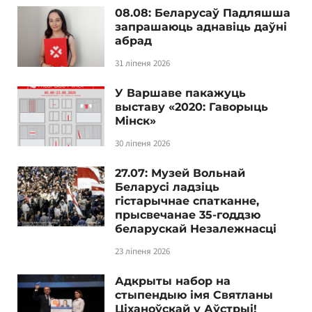
08.08: Беларусаў Падляшша
запрашаюць аднавіць даўні
абрад
31 ліпеня 2026
У Варшаве пакажуць
выставу «2020: Гаворыць
Мінск»
30 ліпеня 2026
27.07: Музей Вольнай
Беларусі ладзіць
гістарычнае спатканне,
прысвечанае 35-годдзю
беларускай Незалежнасці
23 ліпеня 2026
Адкрыты набор на
стыпендыю імя Святланы
Ціханоўскай у Аўстрыі!