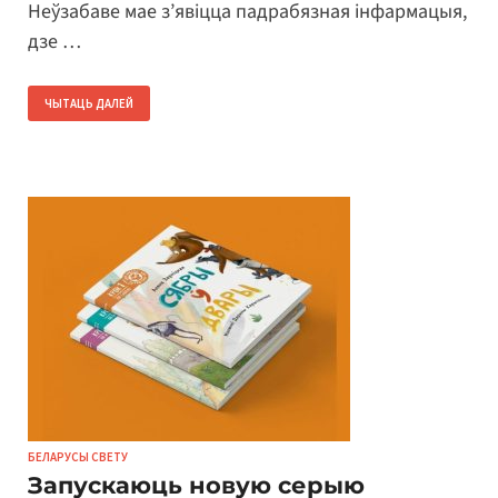
Неўзабаве мае з’явіцца падрабязная інфармацыя,
дзе …
ЧЫТАЦЬ ДАЛЕЙ
БЕЛАРУСЫ СВЕТУ
Запускаюць новую серыю