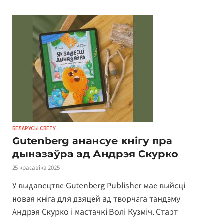
БЕЛАРУСЫ СВЕТУ
Gutenberg анансуе кнігу пра
дыназаўра ад Андрэя Скурко
25 красавіка 2025
У выдавецтве Gutenberg Publisher мае выйсці
новая кніга для дзяцей ад творчага тандэму
Андрэя Скурко і мастачкі Волі Кузміч. Старт