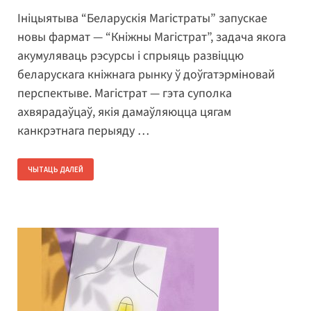
Ініцыятыва “Беларускія Магістраты” запускае
новы фармат — “Кніжны Магістрат”, задача якога
акумуляваць рэсурсы і спрыяць развіццю
беларускага кніжнага рынку ў доўгатэрміновай
перспектыве. Магістрат — гэта суполка
ахвярадаўцаў, якія дамаўляюцца цягам
канкрэтнага перыяду …
ЧЫТАЦЬ ДАЛЕЙ