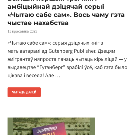
амбіцыйнай дзіцячай серыі
«Чытаю сабе сам». Вось чаму гэта
чыстае нахабства
15 красавіка 2025
«Чытаю сабе сам»: серыя дзіцячых кніг з
матыватарамі ад Gutenberg Publisher. Дзецям
эмігрантаў няпроста пачаць чытаць кірыліцай — у
выдавецтве “Гутэнберг” зрабілі ўсё, каб гэта было
цікава і весела! Але …
ЧЫТАЦЬ ДАЛЕЙ