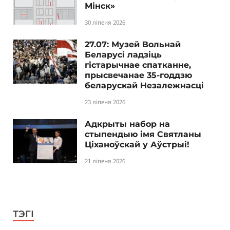
Мінск»
30 ліпеня 2026
27.07: Музей Вольнай
Беларусі ладзіць
гістарычнае спатканне,
прысвечанае 35-годдзю
беларускай Незалежнасці
23 ліпеня 2026
Адкрыты набор на
стыпендыю імя Святланы
Ціханоўскай у Аўстрыі!
21 ліпеня 2026
ТЭГІ