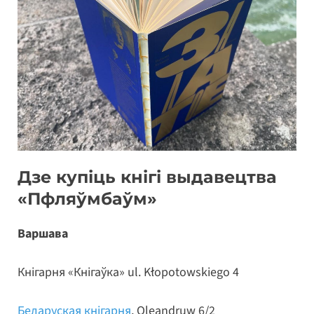
Дзе купіць кнігі выдавецтва
«Пфляўмбаўм»
Варшава
Кнігарня «Кнігаўка» ul. Kłopotowskiego 4
Беларуская кнігарня
, Oleandruw 6/2