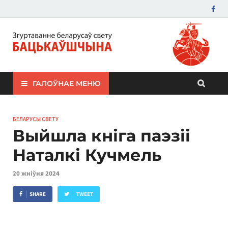
ЗБС "Бацькаўшчына"
ГАЛОЎНАЕ МЕНЮ
БЕЛАРУСЫ СВЕТУ
Выйшла кніга паэзіі
Наталкі Кучмель
20 жніўня 2024
SHARE
TWEET