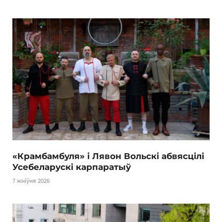
«Крамбамбуля» і Лявон Вольскі абвясцілі
Усебеларускі карпаратыў
7 жніўня 2026