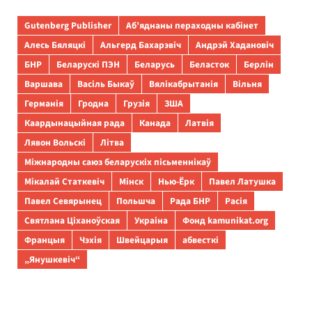
Gutenberg Publisher
Аб’яднаны пераходны кабінет
Алесь Бяляцкі
Альгерд Бахарэвіч
Андрэй Хадановіч
БНР
Беларускі ПЭН
Беларусь
Беласток
Берлін
Варшава
Васіль Быкаў
Вялікабрытанія
Вільня
Германія
Гродна
Грузія
ЗША
Каардынацыйная рада
Канада
Латвія
Лявон Вольскі
Літва
Міжнародны саюз беларускіх пісьменнікаў
Мікалай Статкевіч
Мінск
Нью-Ёрк
Павел Латушка
Павел Севярынец
Польшча
Рада БНР
Расія
Святлана Ціханоўская
Украіна
Фонд kamunikat.org
Францыя
Чэхія
Швейцарыя
абвесткі
„Янушкевіч“