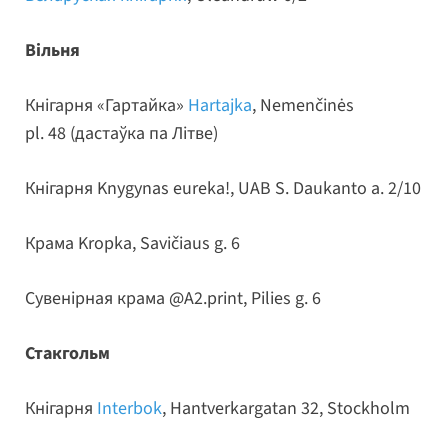
Вільня
Кнігарня «Гартайка»
Hartajka
, Nemenčinės
pl. 48 (дастаўка па Літве)
Кнігарня Knygynas eureka!, UAB S. Daukanto a. 2/10
Крама Kropka, Savičiaus g. 6
Сувенірная крама @А2.print, Pilies g. 6
Стакгольм
Кнігарня
Interbok
, Hantverkargatan 32, Stockholm