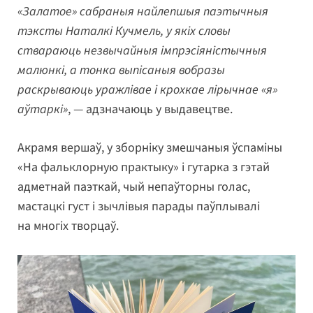
«Залатое» сабраныя найлепшыя паэтычныя
тэксты Наталкі Кучмель, у якіх словы
ствараюць незвычайныя імпрэсіяністычныя
малюнкі, а тонка выпісаныя вобразы
раскрываюць уражлівае і крохкае лірычнае «я»
аўтаркі»
, — адзначаюць у выдавецтве.
Акрамя вершаў, у зборніку змешчаныя ўспаміны
«На фальклорную практыку» і гутарка з гэтай
адметнай паэткай, чый непаўторны голас,
мастацкі густ і зычлівыя парады паўплывалі
на многіх творцаў.