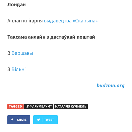
Лондан
Анлан кнігарня
выдавецтва «Скарына»
Таксама анлайн з дастаўкай поштай
З
Варшавы
З
Вільні
budzma.org
TAGGED
„ПФЛЯЎМБАЎМ“
НАТАЛЛЯ КУЧМЕЛЬ
SHARE
TWEET