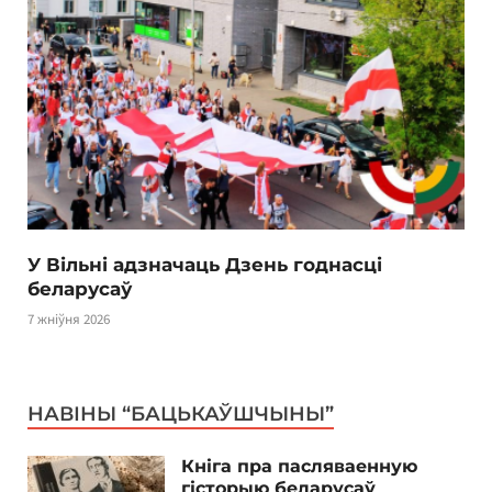
У Вільні адзначаць Дзень годнасці
беларусаў
7 жніўня 2026
НАВІНЫ “БАЦЬКАЎШЧЫНЫ”
Кніга пра пасляваенную
гісторыю беларусаў