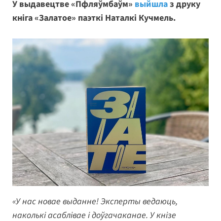
У выдавецтве «Пфляўмбаўм»
выйшла
з друку
кніга «Залатое» паэткі Наталкі Кучмель.
«У нас новае выданне! Эксперты ведаюць,
наколькі асаблівае і доўгачаканае. У кнізе