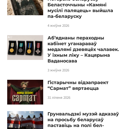
Беласточчыны «Камяні
мусілі паляцець» выйшла
па-беларуску
4 жніўня 2026
Аб’яднаны пераходны
кабінет уганараваў
медалямі дзевяцёх чалавек.
У іхным ліку – Кацярына
Ваданосава
3 жніўня 2026
Гістарычны відэапраект
“Сармат” вяртаецца
31 ліпеня 2026
Грунвальдзкі музэй адказаў
на просьбу беларусаў
паставіць на полі бел-