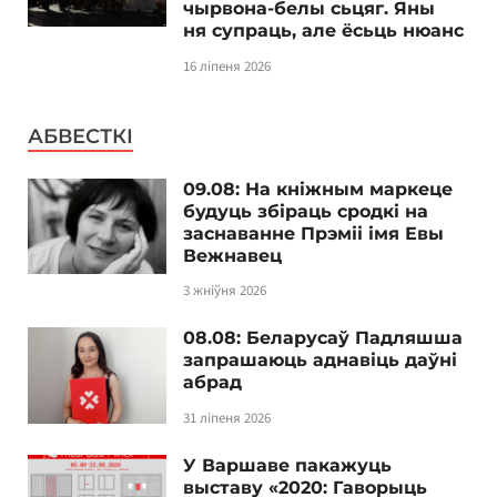
чырвона-белы сьцяг. Яны
ня супраць, але ёсьць нюанс
16 ліпеня 2026
АБВЕСТКІ
09.08: На кніжным маркеце
будуць збіраць сродкі на
заснаванне Прэміі імя Евы
Вежнавец
3 жніўня 2026
08.08: Беларусаў Падляшша
запрашаюць аднавіць даўні
абрад
31 ліпеня 2026
У Варшаве пакажуць
выставу «2020: Гаворыць