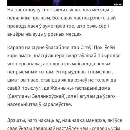
На пастаноўку спектакля сышло два месяцы з
невялікім: прычым, большая частка рэпетыцый
праводзілася ў зуме праз тое, што рэжысёр і
акцёры жывуць у розных месцах
Караля на сцэне ўвасабляе Ігар Сігоў. Пры ўсёй
харызматычнасці акцёра і жартаўлівай прыродзе
яго персанажа, апошні атрымліваецца вельмі
непрыемным тыпам: ён крыўдлівы і помслівы,
шмат выпівае, ставіцца як да рэчаў не толькі да
сваёй прыслугі, да Жанчыны-гаспадыні дома
(Святланы Зелянкоўскай), але і агулам да ўсяго
насельніцтва ў каралеўстве.
Зрэшты, чаго чакаць ад нашчадка манарха, які ўсе
свае ўказы завяршаў настаўленнем «сядзець усім