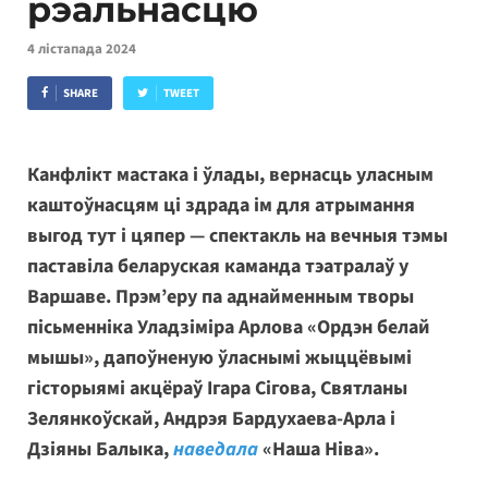
рэальнасцю
4 лістапада 2024
SHARE
TWEET
Канфлікт мастака і ўлады, вернасць уласным
каштоўнасцям ці здрада ім для атрымання
выгод тут і цяпер — спектакль на вечныя тэмы
паставіла беларуская каманда тэатралаў у
Варшаве. Прэм’еру па аднайменным творы
пісьменніка Уладзіміра Арлова «Ордэн белай
мышы», дапоўненую ўласнымі жыццёвымі
гісторыямі акцёраў Ігара Сігова, Святланы
Зелянкоўскай, Андрэя Бардухаева-Арла і
Дзіяны Балыка,
наведала
«Наша Ніва».