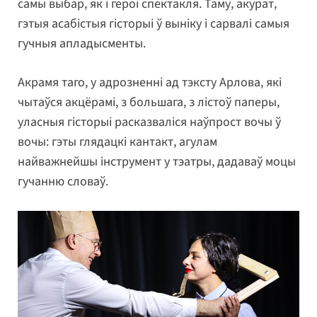
самы выбар, як і героі спектакля. Таму, акурат,
гэтыя асабістыя гісторыі ў выніку і сарвалі самыя
гучныя апладысменты.
Акрамя таго, у адрозненні ад тэксту Арлова, які
чытаўся акцёрамі, з большага, з лістоў паперы,
уласныя гісторыі расказваліся наўпрост вочы ў
вочы: гэты глядацкі кантакт, агулам
найважнейшы інструмент у тэатры, дадаваў моцы
гучанню словаў.