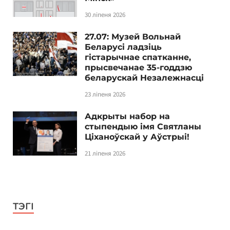
30 ліпеня 2026
27.07: Музей Вольнай
Беларусі ладзіць
гістарычнае спатканне,
прысвечанае 35-годдзю
беларускай Незалежнасці
23 ліпеня 2026
Адкрыты набор на
стыпендыю імя Святланы
Ціханоўскай у Аўстрыі!
21 ліпеня 2026
ТЭГІ