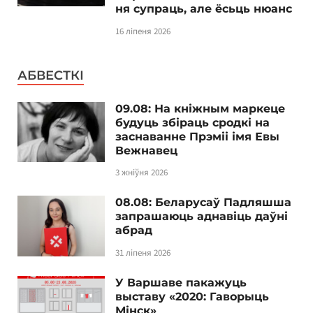
ня супраць, але ёсьць нюанс
16 ліпеня 2026
АБВЕСТКІ
09.08: На кніжным маркеце
будуць збіраць сродкі на
заснаванне Прэміі імя Евы
Вежнавец
3 жніўня 2026
08.08: Беларусаў Падляшша
запрашаюць аднавіць даўні
абрад
31 ліпеня 2026
У Варшаве пакажуць
выставу «2020: Гаворыць
Мінск»