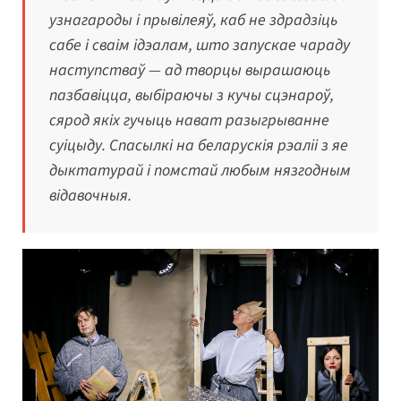
узнагароды і прывілеяў, каб не здрадзіць
сабе і сваім ідэалам, што запускае чараду
наступстваў — ад творцы вырашаюць
пазбавіцца, выбіраючы з кучы сцэнароў,
сярод якіх гучыць нават разыгрыванне
суіцыду. Спасылкі на беларускія рэаліі з яе
дыктатурай і помстай любым нязгодным
відавочныя.