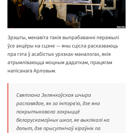
Зрэшты, менавіта такія выпрабаванні перажылі
ўсе акцёры на сцэне — яны сцісла расказваюць
пра гэта ў асабістых урэзках-маналогах, якія
атрымліваюцца моцным дадаткам, працягам
напісанага Арловым.
Святлана Зелянкоўская шчыра
распавядае, як за інтэрв’ю, дзе яна
пакрытыкавала закрыццё
беларускамоўных школ, яе выклікалі на
допыт, дзе прысутнічаў кіраўнік па