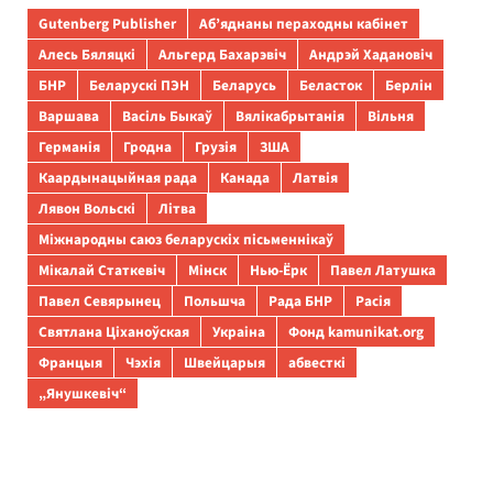
Gutenberg Publisher
Аб’яднаны пераходны кабінет
Алесь Бяляцкі
Альгерд Бахарэвіч
Андрэй Хадановіч
БНР
Беларускі ПЭН
Беларусь
Беласток
Берлін
Варшава
Васіль Быкаў
Вялікабрытанія
Вільня
Германія
Гродна
Грузія
ЗША
Каардынацыйная рада
Канада
Латвія
Лявон Вольскі
Літва
Міжнародны саюз беларускіх пісьменнікаў
Мікалай Статкевіч
Мінск
Нью-Ёрк
Павел Латушка
Павел Севярынец
Польшча
Рада БНР
Расія
Святлана Ціханоўская
Украіна
Фонд kamunikat.org
Францыя
Чэхія
Швейцарыя
абвесткі
„Янушкевіч“