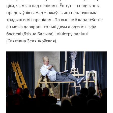
ціха, як мыш пад венікам». Ён тут — спадчынны
прадстаўнік самадзяржаўя з яго непарушнымі
традыцыямі і правіламі. Па выніку ў каралеўстве
ён можа давяраць толькі двум людзям: шэфу
бяспекі (Дзіяна Балыка) і міністру паліцыі
(Святлана Зелянкоўская).