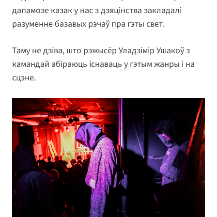
дапамозе казак у нас з дзяцінства закладалі
разуменне базавых рэчаў пра гэты свет.
Таму не дзіва, што рэжысёр Уладзімір Ушакоў з
камандай абіраюць існаваць у гэтым жанры і на
сцэне.