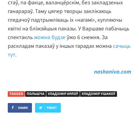
стаў, па факце, валанцёрскім, без закладзеных
ганарараў. Таму цяпер творцы заклікаюць
гледачоў падтрымліваць іх «нагамі», купляючы
квіткі на бліжэйшыя паказы. У Варшаве пабачыць
спектакль
можна будзе
ўжо 6 снежня. За
раскладам паказаў у іншых гарадах можна
сачыць
тут
.
nashaniva.com
TAGGED
ПОЛЬШЧА
УЛАДЗІМІР АРЛОЎ
УЛАДЗІМІР УШАКОЎ
SHARE
TWEET