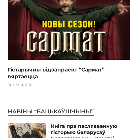
Гістарычны відэапраект “Сармат”
вяртаецца
31 ліпеня 2026
НАВІНЫ “БАЦЬКАЎШЧЫНЫ”
Кніга пра пасляваенную
гісторыю беларусаў