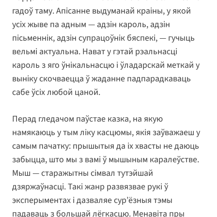
гадоў таму. Апісанне выдуманай краіны, у якой
усіх жыве па адным — адзін кароль, адзін
пісьменнік, адзін супрацоўнік бяспекі, — гучыць
вельмі актуальна. Нават у гэтай рэальнасці
кароль з яго ўнікальнасцю і ўладарскай меткай у
выніку скочваецца ў жаданне падпарадкаваць
сабе ўсіх любой цаной.
Перад гледачом паўстае казка, на якую
намякаюць у тым ліку касцюмы, якія заўважаеш у
самым пачатку: прышытыя да іх хвасты не даюць
забыцца, што мы з вамі ў мышыным каралеўстве.
Мыш — старажытны сімвал тутэйшай
дзяржаўнасці. Такі жанр развязвае рукі ў
эксперыментах і дазваляе сур’ёзныя тэмы
падаваць з большай лёгкасцю. Менавіта пры