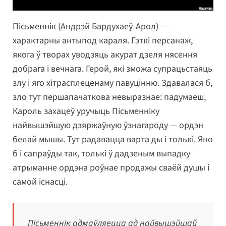
Пісьменнік (Андрэй Бардухаеў-Арол) —
характарны антыпод караля. Гэткі персанаж,
якога ў творах уводзяць акурат дзеля нясення
добрага і вечнага. Герой, які зможа супрацьстаяць
злу і яго хітрасплеценаму павуцінню. Здавалася б,
зло тут першапачаткова невыразнае: падумаеш,
Кароль захацеў уручыць Пісьменніку
найвышэйшую дзяржаўную ўзнагароду — ордэн
белай мышы. Тут радавацца варта ды і толькі. Яно
б і сапраўды так, толькі ў дадзеным выпадку
атрыманне ордэна роўнае продажы сваёй душы і
самой існасці.
Пісьменнік адмаўляецца ад найвышэйшай