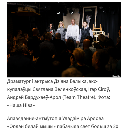
Драматург і актрыса Дзіяна Балыка, экс-
купалаўцы Святлана Зелянкоўская, Ігар Сігоў,
Андрэй Бардухаеў-Арол (Team Theatre). Фота:
«Наша Ніва»
Апавяданне-антыўтопія Уладзіміра Арлова
«Ордэн белай мышы» пабачыла свет больш за 20