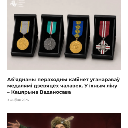
Аб’яднаны пераходны кабінет уганараваў
медалямі дзевяцёх чалавек. У іхным ліку
– Кацярына Ваданосава
3 жніўня 2026