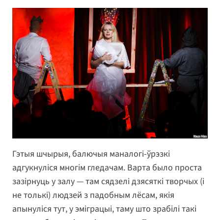
Гэтыя шчырыя, балючыя маналогі-ўрэзкі
адгукнуліся многім гледачам. Варта было проста
зазірнуць у залу — там сядзелі дзясяткі творчых (і
не толькі) людзей з падобным лёсам, якія
апынуліся тут, у эміграцыі, таму што зрабілі такі