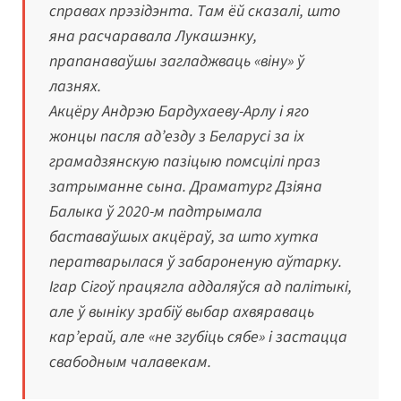
справах прэзідэнта. Там ёй сказалі, што
яна расчаравала Лукашэнку,
прапанаваўшы загладжваць «віну» ў
лазнях.
Акцёру Андрэю Бардухаеву-Арлу і яго
жонцы пасля ад’езду з Беларусі за іх
грамадзянскую пазіцыю помсцілі праз
затрыманне сына. Драматург Дзіяна
Балыка ў 2020-м падтрымала
баставаўшых акцёраў, за што хутка
ператварылася ў забароненую аўтарку.
Ігар Сігоў працягла аддаляўся ад палітыкі,
але ў выніку зрабіў выбар ахвяраваць
кар’ерай, але «не згубіць сябе» і застацца
свабодным чалавекам.