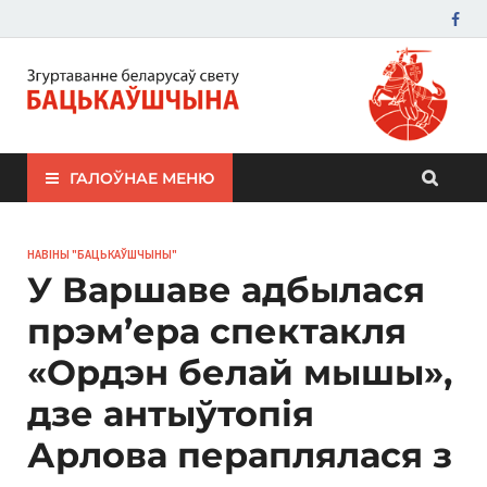
ЗБС "Бацькаўшчына"
ГАЛОЎНАЕ МЕНЮ
НАВІНЫ "БАЦЬКАЎШЧЫНЫ"
У Варшаве адбылася
прэм’ера спектакля
«Ордэн белай мышы»,
дзе антыўтопія
Арлова пераплялася з