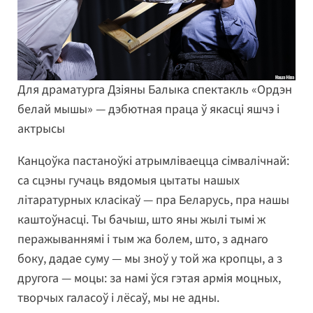
Для драматурга Дзіяны Балыка спектакль «Ордэн
белай мышы» — дэбютная праца ў якасці яшчэ і
актрысы
Канцоўка пастаноўкі атрымліваецца сімвалічнай:
са сцэны гучаць вядомыя цытаты нашых
літаратурных класікаў — пра Беларусь, пра нашы
каштоўнасці. Ты бачыш, што яны жылі тымі ж
перажываннямі і тым жа болем, што, з аднаго
боку, дадае суму — мы зноў у той жа кропцы, а з
другога — моцы: за намі ўся гэтая армія моцных,
творчых галасоў і лёсаў, мы не адны.