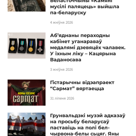
Беласточчыны «Камяні
мусілі паляцець» выйшла
па-беларуску
4 жніўня 2026
Аб’яднаны пераходны
кабінет уганараваў
медалямі дзевяцёх чалавек.
У іхным ліку – Кацярына
Ваданосава
3 жніўня 2026
Гістарычны відэапраект
“Сармат” вяртаецца
31 ліпеня 2026
Грунвальдзкі музэй адказаў
на просьбу беларусаў
паставіць на полі бел-
чырвона-белы сьцяг. Яны