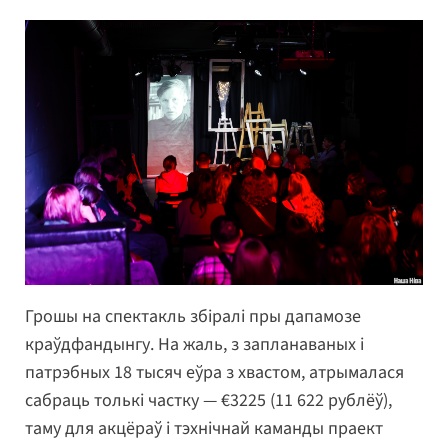
Грошы на спектакль збіралі пры дапамозе
краўдфандынгу. На жаль, з запланаваных і
патрэбных 18 тысяч еўра з хвастом, атрымалася
сабраць толькі частку — €3225 (11 622 рублёў),
таму для акцёраў і тэхнічнай каманды праект