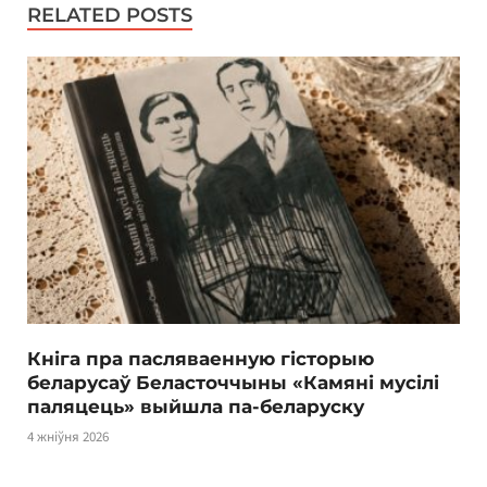
RELATED POSTS
Кніга пра пасляваенную гісторыю
беларусаў Беласточчыны «Камяні мусілі
паляцець» выйшла па-беларуску
4 жніўня 2026