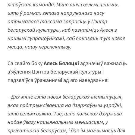
літоўская каманда. Мяне яшчэ вельмі цешыць,
што ў рамках гэтага напружанага часу
атрымалася таксама запрасіць у Цэнтр
беларускай культуры, каб пазнаёміць Алеся з
нашымі супрацоўнікамі, каб паказаць тут новае
месца, нашу перспектыву.
Са свайго боку
Алесь Бяляцкі
адзначыў важнасць
з’яўлення Цэнтра беларускай культуры і
падзяліўся ўражаннямі ад яго наведвання:
– Для мяне гэта новая беларуская інстытуцыя,
якая падтрымліваецца на дзяржаўным узроўні,
што вельмі важна. Тое, што польская дзяржава
надае ўвагу нацыянальным меншасцям, у
прыватнасці беларусам, і дае ім магчымасць для