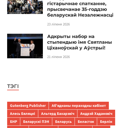
гістарычнае спатканне,
прысвечанае 35-годдзю
беларускай Незалежнасці
23 ліпеня 2026
Адкрыты набор на
стыпендыю імя Святланы
Ціханоўскай у Аўстрыі!
21 ліпеня 2026
ТЭГІ
Gutenberg Publisher
Аб’яднаны пераходны кабінет
Алесь Бяляцкі
Альгерд Бахарэвіч
Андрэй Хадановіч
БНР
Беларускі ПЭН
Беларусь
Беласток
Берлін