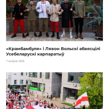
«Крамбамбуля» і Лявон Вольскі абвясцілі
Усебеларускі карпаратыў
7 жніўня 2026