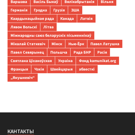
Варшава
Васіль Быкаў
Вялікабрытанія
Вільня
Германія
Гродна
Грузія
ЗША
Каардынацыйная рада
Канада
Латвія
Лявон Вольскі
Літва
Міжнародны саюз беларускіх пісьменнікаў
Мікалай Статкевіч
Мінск
Нью-Ёрк
Павел Латушка
Павел Севярынец
Польшча
Рада БНР
Расія
Святлана Ціханоўская
Украіна
Фонд kamunikat.org
Францыя
Чэхія
Швейцарыя
абвесткі
„Янушкевіч“
КАНТАКТЫ