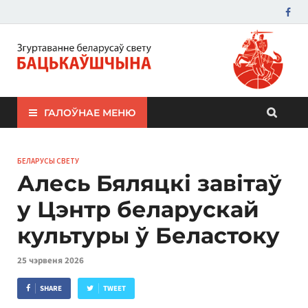
ЗБС "Бацькаўшчына"
ГАЛОЎНАЕ МЕНЮ
БЕЛАРУСЫ СВЕТУ
Алесь Бяляцкі завітаў
у Цэнтр беларускай
культуры ў Беластоку
25 чэрвеня 2026
SHARE
TWEET