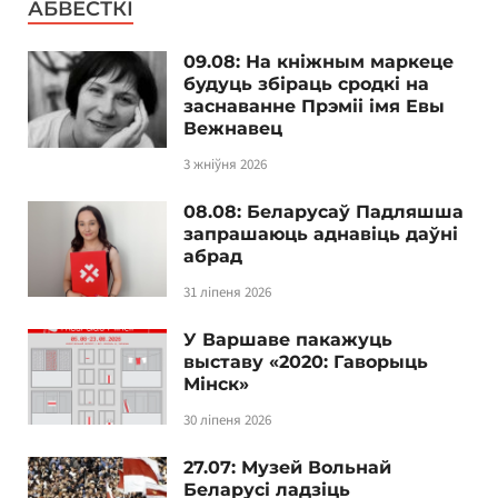
АБВЕСТКІ
09.08: На кніжным маркеце
будуць збіраць сродкі на
заснаванне Прэміі імя Евы
Вежнавец
3 жніўня 2026
08.08: Беларусаў Падляшша
запрашаюць аднавіць даўні
абрад
31 ліпеня 2026
У Варшаве пакажуць
выставу «2020: Гаворыць
Мінск»
30 ліпеня 2026
27.07: Музей Вольнай
Беларусі ладзіць