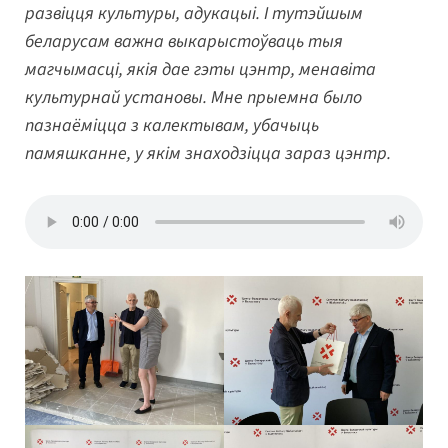
развіцця культуры, адукацыі. І тутэйшым
беларусам важна выкарыстоўваць тыя
магчымасці, якія дае гэты цэнтр, менавіта
культурнай установы. Мне прыемна было
пазнаёміцца з калектывам, убачыць
памяшканне, у якім знаходзіцца зараз цэнтр.