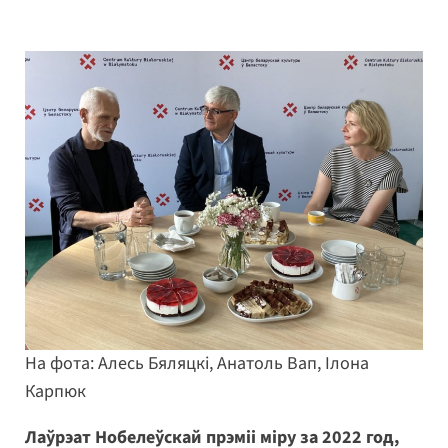
На фота: Алесь Бяляцкі, Анатоль Вап, Ілона
Карпюк
Лаўрэат Нобелеўскай прэміі міру за 2022 год,