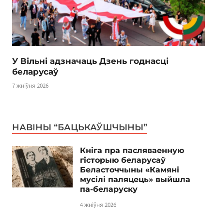
У Вільні адзначаць Дзень годнасці
беларусаў
7 жніўня 2026
НАВІНЫ “БАЦЬКАЎШЧЫНЫ”
Кніга пра пасляваенную
гісторыю беларусаў
Беласточчыны «Камяні
мусілі паляцець» выйшла
па-беларуску
4 жніўня 2026