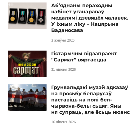
Аб’яднаны пераходны
кабінет уганараваў
медалямі дзевяцёх чалавек.
У іхным ліку – Кацярына
Ваданосава
3 жніўня 2026
Гістарычны відэапраект
“Сармат” вяртаецца
31 ліпеня 2026
Грунвальдзкі музэй адказаў
на просьбу беларусаў
паставіць на полі бел-
чырвона-белы сьцяг. Яны
ня супраць, але ёсьць нюанс
16 ліпеня 2026