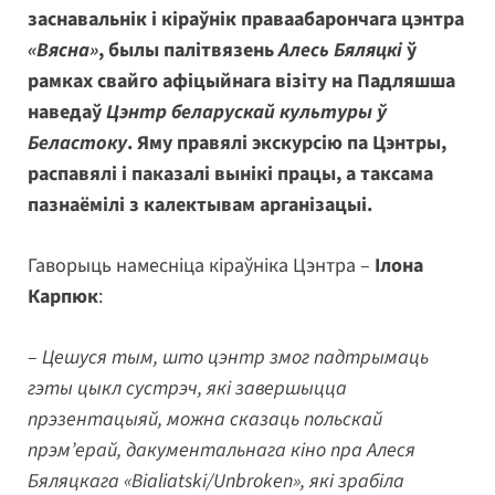
заснавальнік і кіраўнік праваабарончага цэнтра
«Вясна»
, былы палітвязень
Алесь Бяляцкі
ў
рамках свайго афіцыйнага візіту на Падляшша
наведаў
Цэнтр беларускай культуры ў
Беластоку
. Яму правялі экскурсію па Цэнтры,
распавялі і паказалі вынікі працы, а таксама
пазнаёмілі з калектывам арганізацыі.
Гаворыць намесніца кіраўніка Цэнтра –
Ілона
Карпюк
:
–
Цешуся тым, што цэнтр змог падтрымаць
гэты цыкл сустрэч, які завершыцца
прэзентацыяй, можна сказаць польскай
прэм’ерай, дакументальнага кіно пра Алеся
Бяляцкага «Bialiatski/Unbroken», які зрабіла