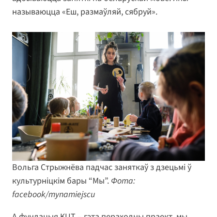
называюцца «Еш, размаўляй, сябруй».
Вольга Стрыжнёва падчас заняткаў з дзецьмі ў
культурніцкім бары “Мы”.
Фота:
facebook/mynamiejscu
А фундацыя KUT – гэта пераходны праект, мы