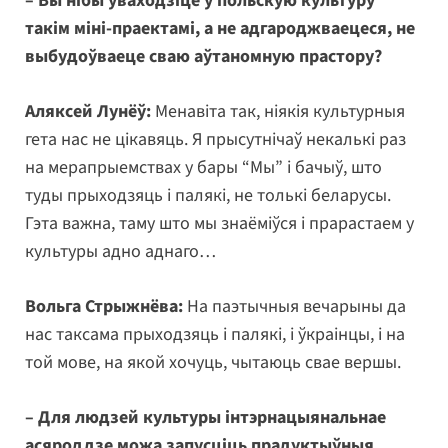
– Вы нібы ўваходзіце ў польскую культуру
такім міні-праектамі, а не адгароджваецеся, не
выбудоўваеце сваю аўтаномную прастору?
Аляксей Лунёў:
Менавіта так, ніякія культурныя
гета нас не цікавяць. Я прысутнічаў некалькі раз
на мерапрыемствах у бары “Мы” і бачыў, што
туды прыходзяць і палякі, не толькі беларусы.
Гэта важна, таму што мы знаёміўся і прарастаем у
культуры адно аднаго…
Вольга Стрыжнёва:
На паэтычныя вечарыны да
нас таксама прыходзяць і палякі, і ўкраінцы, і на
той мове, на якой хочуць, чытаюць свае вершы.
– Для людзей культуры інтэрнацыянальнае
асяроддзе можа запусціць прадуктыўныя