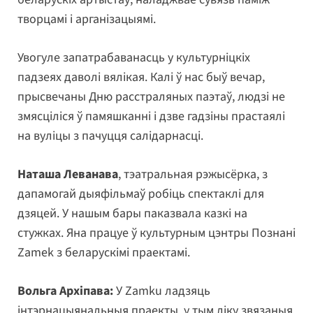
творцамі і арганізацыямі.
Увогуле запатрабаванасць у культурніцкіх
падзеях даволі вялікая. Калі ў нас быў вечар,
прысвечаны Дню расстраляных паэтаў, людзі не
змясціліся ў памяшканні і дзве гадзіны прастаялі
на вуліцы з пачуцця салідарнасці.
Наташа Леванава
, тэатральная рэжысёрка, з
дапамогай дыяфільмаў робіць спектаклі для
дзяцей. У нашым бары паказвала казкі на
стужках. Яна працуе ў культурным цэнтры Познані
Zamek з беларускімі праектамі.
Вольга Архіпава:
У Zamku ладзяць
інтэрнацыянальныя праекты, у тым ліку звязаныя