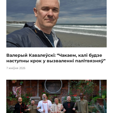
Валерый Кавалеўскі: “Чакаем, калі будзе
наступны крок у вызваленні палітвязняў”
7 жніўня 2026