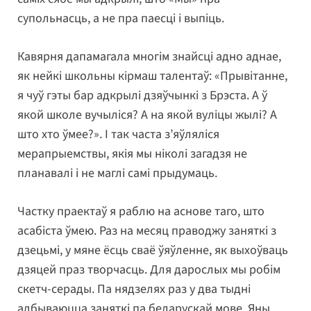
супольнасць, а не пра паесці і выпіць.
Кавярня дапамагала многім знайсці адно аднае,
як нейкі школьны кірмаш талентаў: «Прывітанне,
я чуў гэты бар адкрылі дзяўчынкі з Брэста. А ў
якой школе вучыліся? А на якой вуліцы жылі? А
што хто ўмее?». І так часта з’яўляліся
мерапрыемствы, якія мы ніколі загадзя не
планавалі і не маглі самі прыдумаць.
Частку праектаў я раблю на аснове таго, што
асабіста ўмею. Раз на месяц праводжу заняткі з
дзецьмі, у мяне ёсць сваё ўяўленне, як выхоўваць
дзяцей праз творчасць. Для дарослых мы робім
скетч-серады. Па нядзелях раз у два тыдні
адбываюцца заняткі па беларускай мове. Яны