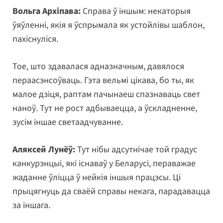
Вольга Архіпава:
Справа ў іншым: некаторыя
ўяўленні, якія я ўспрымала як устойлівы шаблон,
пахіснуліся.
Тое, што здавалася адназначным, давялося
пераасэнсоўваць. Гэта вельмі цікава, бо ты, як
малое дзіця, раптам пачынаеш спазнаваць свет
наноў. Тут не рост адбываецца, а ўскладненне,
зусім іншае светаадчуванне.
Аляксей Лунёў:
Тут нібы адсутнічае той градус
канкурэнцыі, які існаваў у Беларусі, пераважае
жаданне ўліцца ў нейкія іншыя працэсы. Ці
прыцягнуць да сваёй справы некага, парадавацца
за іншага.