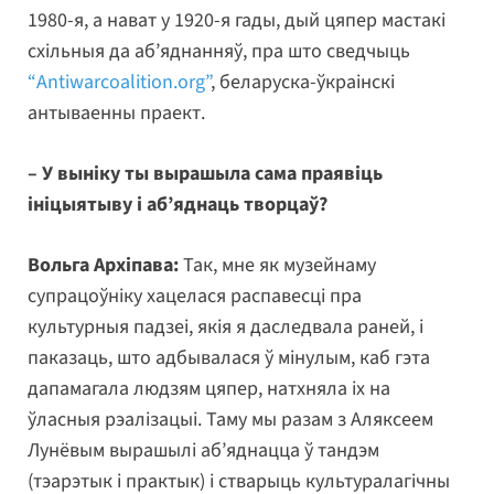
1980-я, а нават у 1920-я гады, дый цяпер мастакі
схільныя да аб’яднанняў, пра што сведчыць
“Antiwarcoalition.org”
, беларуска-ўкраінскі
антываенны праект.
– У выніку ты вырашыла сама праявіць
ініцыятыву і аб’яднаць творцаў?
Вольга Архіпава:
Так, мне як музейнаму
супрацоўніку хацелася распавесці пра
культурныя падзеі, якія я даследвала раней, і
паказаць, што адбывалася ў мінулым, каб гэта
дапамагала людзям цяпер, натхняла іх на
ўласныя рэалізацыі. Таму мы разам з Аляксеем
Лунёвым вырашылі аб’яднацца ў тандэм
(тэарэтык і практык) і стварыць культуралагічны