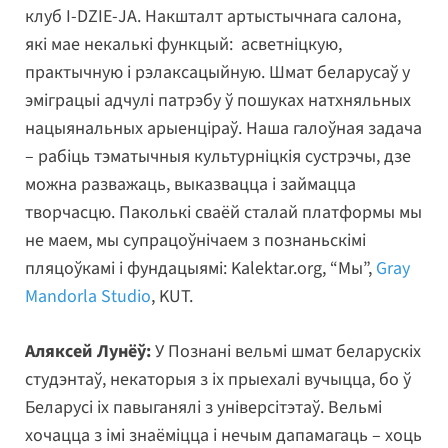
клуб I-DZIE-JA. Накшталт артыстычнага салона,
які мае некалькі функцый: асветніцкую,
практычную і рэлаксацыйную. Шмат беларусаў у
эміграцыі адчулі патрэбу ў пошуках натхняльных
нацыянальных арыенціраў. Наша галоўная задача
– рабіць тэматычныя культурніцкія сустрэчы, дзе
можна разважаць, выказвацца і займацца
творчасцю. Паколькі сваёй сталай платформы мы
не маем, мы супрацоўнічаем з познаньскімі
пляцоўкамі і фундацыямі: Kalektar.org, “Мы”,
Gray
Mandorla Studio
, KUT.
Аляксей Лунёў:
У Познані вельмі шмат беларускіх
студэнтаў, некаторыя з іх прыехалі вучыцца, бо ў
Беларусі іх павыганялі з універсітэтаў. Вельмі
хочацца з імі знаёміцца і нечым дапамагаць – хоць