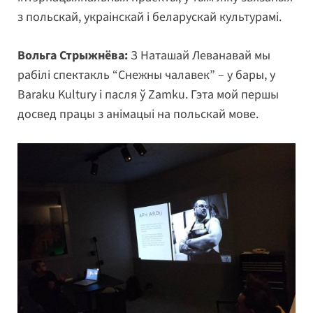
з польскай, украінскай і беларускай культурамі.
Вольга Стрыжнёва:
З Наташай Леванавай мы
рабілі спектакль “Снежны чалавек” – у бары, у
Baraku Kultury і пасля ў Zamku. Гэта мой першы
досвед працы з анімацыі на польскай мове.