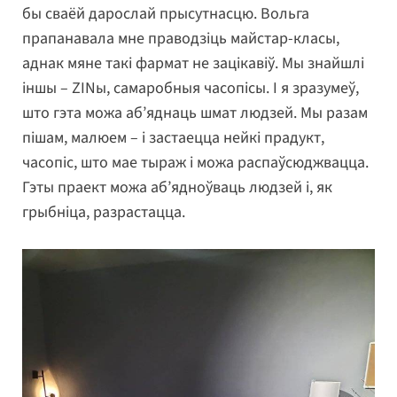
бы сваёй дарослай прысутнасцю. Вольга
прапанавала мне праводзіць майстар-класы,
аднак мяне такі фармат не зацікавіў. Мы знайшлі
іншы – ZINы, самаробныя часопісы. І я зразумеў,
што гэта можа аб’яднаць шмат людзей. Мы разам
пішам, малюем – і застаецца нейкі прадукт,
часопіс, што мае тыраж і можа распаўсюджвацца.
Гэты праект можа аб’ядноўваць людзей і, як
грыбніца, разрастацца.