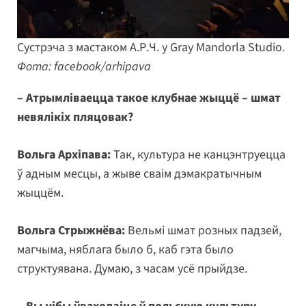
Сустрэча з мастаком А.Р.Ч. у Gray Mandorla Studio.
Фота: facebook/arhipava
– Атрымліваецца такое клубнае жыццё – шмат
невялікіх пляцовак?
Вольга Архіпава:
Так, культура не канцэнтруецца
ў адным месцы, а жыве сваім дэмакратычным
жыццём.
Вольга Стрыжнёва:
Вельмі шмат розных падзей,
магчыма, няблага было б, каб гэта было
структуявана. Думаю, з часам усё прыйдзе.