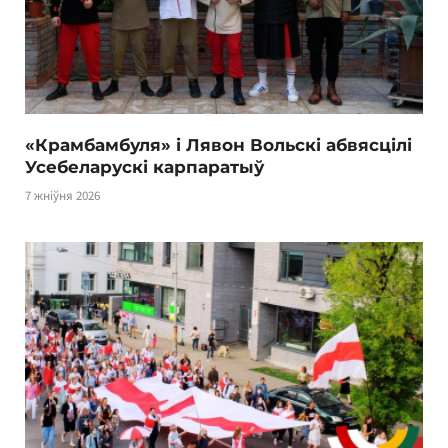
«Крамбамбуля» і Лявон Вольскі абвясцілі
Усебеларускі карпаратыў
7 жніўня 2026