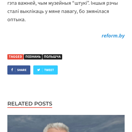
гэта важней, чым музейныя “штукі”. Іншыя рэчы
сталі выклікаць у мяне павагу, бо змянілася
оптыка.
reform.by
TAGGED
ПОЗНАНЬ
ПОЛЬШЧА
SHARE
TWEET
RELATED POSTS