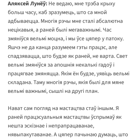
Аляксей Лунёў:
Не ведаю, мне трэба крыху
больш часу, каб зразумець, што са мной
адбываецца. Многія рэчы мне сталі абсалютна
нецікавыя, а раней былі мегаважнымі. Час
змяніўся вельмі моцна, і мы ўсе цяпер у патоку.
Яшчэ не да канца разумеем гэты працэс, але
спадзявацца, што будзе як раней, не варта. Свет
вельмі змяніўся за апошнія некалькі гадоў і
працягвае змяняцца. Якім ён будзе, уявіць вельмі
складана. Таму многія рэчы, якія былі для мяне
вельмі важнымі, сышлі на другі план.
Нават сам погляд на мастацтва стаў іншым. Я
раней працэсуальныя мастацтвы ўспрымаў як
нешта эскізнае і непрапрацаванае,
нявыпакутаванае. А цяпер пачынаю думаць, што