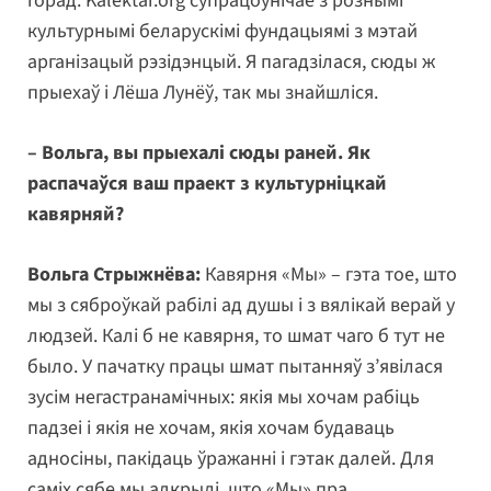
горад. Kalektar.org супрацоўнічае з рознымі
культурнымі беларускімі фундацыямі з мэтай
арганізацый рэзідэнцый. Я пагадзілася, сюды ж
прыехаў і Лёша Лунёў, так мы знайшліся.
– Вольга, вы прыехалі сюды раней. Як
распачаўся ваш праект з культурніцкай
кавярняй?
Вольга Стрыжнёва:
Кавярня «Мы» – гэта тое, што
мы з сяброўкай рабілі ад душы і з вялікай верай у
людзей. Калі б не кавярня, то шмат чаго б тут не
было. У пачатку працы шмат пытанняў з’явілася
зусім негастранамічных: якія мы хочам рабіць
падзеі і якія не хочам, якія хочам будаваць
адносіны, пакідаць ўражанні і гэтак далей. Для
саміх сябе мы адкрылі, што «Мы» пра