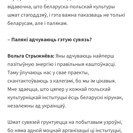
відавочна, што беларуска-польскай культуры
шмат стагоддзяў, і гэта важна паказваць не толькі
беларусам, але і палякам.
– Палякі адчуваюць гэтую сувязь?
Вольга Стрыжнёва:
Яны адчуваюць найперш
пазітыўную энергію і правільныя каштоўнасці.
Таму ўлучаюць нас у свае праекты,
скантактоўваюць з калегамі, бо мы ім цікавыя.
Мне здаецца, што цяпер у кожнай польскай
культурніцкай інстытуцыі ёсць беларускі кірунак,
незалежны ад украінцаў.
Шмат сувязей грунтуецца на побытавым узроўні,
бо няма адной моцнай арганізацыі ці інстытуцыі,