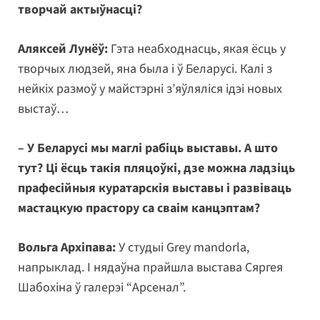
творчай актыўнасці?
Аляксей Лунёў:
Гэта неабходнасць, якая ёсць у
творчых людзей, яна была і ў Беларусі. Калі з
нейкіх размоў у майстэрні з’яўляліся ідэі новых
выстаў…
– У Беларусі мы маглі рабіць выставы. А што
тут? Ці ёсць такія пляцоўкі, дзе можна ладзіць
прафесійныя куратарскія выставы і развіваць
мастацкую прастору са сваім канцэптам?
Вольга Архіпава:
У студыі Grey mandorla,
напрыклад. І нядаўна прайшла выстава Сяргея
Шабохіна ў галерэі “Арсенал”.