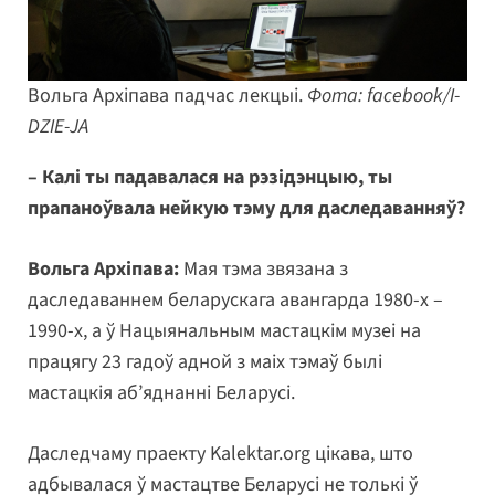
Вольга Архіпава падчас лекцыі.
Фота: facebook/I-
DZIE-JA
– Калі ты падавалася на рэзідэнцыю, ты
прапаноўвала нейкую тэму для даследаванняў?
Вольга Архіпава:
Мая тэма звязана з
даследаваннем беларускага авангарда 1980-х –
1990-х, а ў Нацыянальным мастацкім музеі на
працягу 23 гадоў адной з маіх тэмаў былі
мастацкія аб’яднанні Беларусі.
Даследчаму праекту Kalektar.org цікава, што
адбывалася ў мастацтве Беларусі не толькі ў