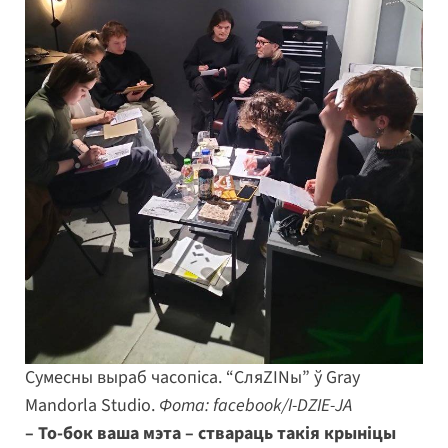
Сумесны выраб часопіса. “СляZINы” ў Gray
Mandorla Studio.
Фота: facebook/I-DZIE-JA
– То-бок ваша мэта – ствараць такія крыніцы