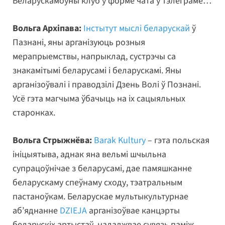
Беларускамоўны клуб у форме чата ў тэлеграме…
Вольга Архіпава:
Інстытут мыслі беларускай
ў
Пазнані, яны арганізуюць розныя
мерапрыемствы, напрыклад, сустрэчы са
знакамітымі беларусамі і беларускамі. Яны
арганізоўвалі і праводзілі Дзень Волі ў Познані.
Усё гэта магчыма ўбачыць на іх сацыяльных
старонках.
Вольга Стрыжнёва:
Barak Kultury
– гэта польская
ініцыятыва, аднак яна вельмі шчыльна
супрацоўнічае з беларусамі, дае памяшканне
беларускаму спеўнаму сходу, тэатральным
пастаноўкам. Беларускае мультыкультурнае
аб’яднанне
DZIEJA
арганізоўвае канцэрты
беларускіх артыстаў, наладжвае сувязь паміж