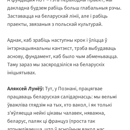
дакладна будзем рабіць больш глабальныя рэчы.
Заставацца на беларускай лініі, але і рабіць
праекты, звязаныя з польскай культурай.
Аднак, каб зрабіць наступны крок і ўліцца ў
інтэрнацыянальны кантэкст, трэба выбудаваць
аснову, фундамент, каб было чым абменьвацца.
Таму зараз мы засяродзіліся на беларускіх
ініцыятывах.
Аляксей Лунёў:
Тут, у Познані, працягвае
працаваць беларуская салідарнасць: мы вельмі
ўважліва глядзім на тых, хто вакол, і як толькі
з’яўляецца нейкі цікавы чалавек, няважна,
беларус, паляк ці француз (проста так
атрымліваецца, што ў асноўным вакол нас