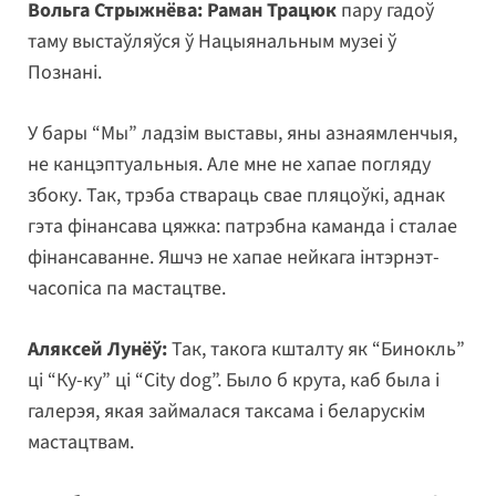
Вольга Стрыжнёва:
Раман Трацюк
пару гадоў
таму выстаўляўся ў Нацыянальным музеі ў
Познані.
У бары “Мы” ладзім выставы, яны азнаямленчыя,
не канцэптуальныя. Але мне не хапае погляду
збоку. Так, трэба ствараць свае пляцоўкі, аднак
гэта фінансава цяжка: патрэбна каманда і сталае
фінансаванне. Яшчэ не хапае нейкага інтэрнэт-
часопіса па мастацтве.
Аляксей Лунёў:
Так, такога кшталту як “Бинокль”
ці “Ку-ку” ці “City dog”. Было б крута, каб была і
галерэя, якая займалася таксама і беларускім
мастацтвам.