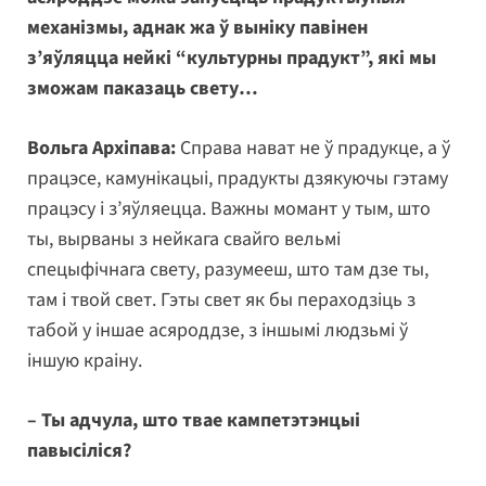
механізмы, аднак жа ў выніку павінен
з’яўляцца нейкі “культурны прадукт”, які мы
зможам паказаць свету…
Вольга Архіпава:
Справа нават не ў прадукце, а ў
працэсе, камунікацыі, прадукты дзякуючы гэтаму
працэсу і з’яўляецца. Важны момант у тым, што
ты, вырваны з нейкага свайго вельмі
спецыфічнага свету, разумееш, што там дзе ты,
там і твой свет. Гэты свет як бы пераходзіць з
табой у іншае асяроддзе, з іншымі людзьмі ў
іншую краіну.
– Ты адчула, што твае кампетэтэнцыі
павысіліся?