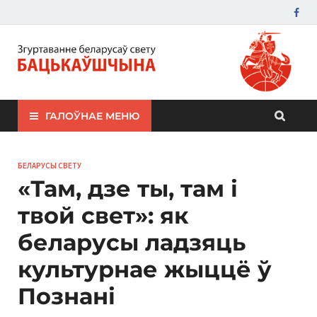
ЗБС "Бацькаўшчына"
ГАЛОЎНАЕ МЕНЮ
БЕЛАРУСЫ СВЕТУ
«Там, дзе ты, там і
твой свет»: як
беларусы ладзяць
культурнае жыццё ў
Познані