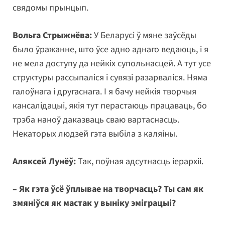
свядомы прынцып.
Вольга Стрыжнёва:
У Беларусі ў мяне заўсёды
было ўражанне, што ўсе адно аднаго ведаюць, і я
не мела доступу да нейкіх супольнасцей. А тут усе
структуры рассыпаліся і сувязі разарваліся. Няма
галоўнага і другаснага. І я бачу нейкія творчыя
кансалідацыі, якія тут перастаюць працаваць, бо
трэба наноў даказваць сваю вартаснасць.
Некаторых людзей гэта выбіла з каляіны.
Аляксей Лунёў:
Так, поўная адсутнасць іерархіі.
– Як гэта ўсё ўплывае на творчасць? Ты сам як
змяніўся як мастак у выніку эміграцыі?