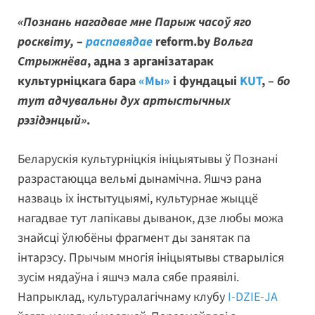
«Познань нагадвае мне Парыж часоў яго
росквіту,
–
распавядае
reform.by
Вольга
Стрыжнёва
, адна з арганізатарак
культурніцкага бара
«Мы»
і фундацыі
KUT
, –
бо
тут адчувальны дух артыстычных
рэзідэнцый»
.
Беларускія культурніцкія ініцыятывы ў Познані
разрастаюцца вельмі дынамічна. Яшчэ рана
назваць іх інстытуцыямі, культурнае жыццё
нагадвае тут лапікавы дыванок, дзе любы можа
знайсці ўлюбёны фрагмент ды занятак па
інтарэсу. Прычым многія ініцыятывы стварыліся
зусім нядаўна і яшчэ мала сябе праявілі.
Напрыклад, культуралагічнаму клубу
I-DZIE-JA