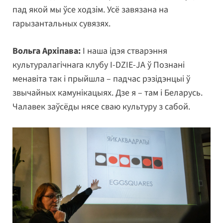
пад якой мы ўсе ходзім. Усё завязана на
гарызантальных сувязях.
Вольга Архіпава:
І наша ідэя стварэння
культуралагічнага клубу I-DZIE-JA ў Познані
менавіта так і прыйшла – падчас рэзідэнцыі ў
звычайных камунікацыях. Дзе я – там і Беларусь.
Чалавек заўсёды нясе сваю культуру з сабой.