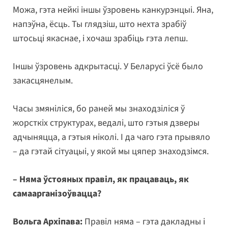
Можа, гэта нейкі іншы ўзровень канкурэнцыі. Яна,
напэўна, ёсць. Ты глядзіш, што нехта зрабіў
штосьці якаснае, і хочаш зрабіць гэта лепш.
Іншы ўзровень адкрытасці. У Беларусі ўсё было
закасцянелым.
Часы змяніліся, бо раней мы знаходзіліся ў
жорсткіх структурах, ведалі, што гэтыя дзверы
адчыняцца, а гэтыя ніколі. І да чаго гэта прывяло
– да гэтай сітуацыі, у якой мы цяпер знаходзімся.
– Няма ўстояных правіл, як працаваць, як
самаарганізоўвацца?
Вольга Архіпава:
Правіл няма – гэта дакладны і