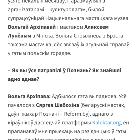
ўсяго некалькі месяцаў. Паразмаўлялі з
арганізатарамі – культуролагам, былой
супрацоўніцай Нацыянальнага мастацкага музея
Вольгай Архіпавай
і мастаком
Аляксеем
Лунёвым
з Мінска. Вольга Стрыжнёва з Брэста –
таксама мастачка, лёс звязаў іх агульнай справай
у гэтым польскім горадзе.
– Як вы ўсе патрапілі ў Познань? Як знайшлі
адно аднае?
Вольга Архіпава:
Адбылося гэта выпадкова. Усё
пачалося з
Сяргея Шабохіна
(беларускі мастак,
даўні жыхар Познані – Reform.by), аднаго з
кіраўнікоў даследчай платформы
Kalektar.org
, ён
прапанаваў мне прыехаць на рэзідэнцыю ў гэты