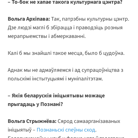
– То-бок не хапае такога культурнага цэнтра?
Вольга Архіпава:
Так, патрэбны культурны цэнтр.
Дзе людзі маглі б збірацца і праводзіць розныя
мерапрыемствы і абмеркаванні.
Калі б мы знайшлі такое месца, было б цудоўна.
Аднак мы не адмаўляемся і ад супрацоўніцтва з
польскімі інстытуцыямі і муніпалітэтам.
– Якія беларускія ініцыятывы можаце
прыгадаць у Познані?
Вольга Стрыжнёва:
Сярод самаарганізаваных
ініцыятыў –
Познаньскі спеўны сход
.