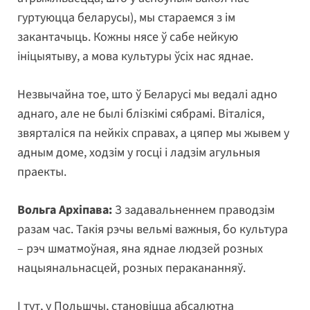
гуртуюцца беларусы), мы стараемся з ім
закантачыць. Кожны нясе ў сабе нейкую
ініцыятыву, а мова культуры ўсіх нас яднае.
Незвычайна тое, што ў Беларусі мы ведалі адно
аднаго, але не былі блізкімі сябрамі. Віталіся,
звярталіся па нейкіх справах, а цяпер мы жывем у
адным доме, ходзім у госці і ладзім агульныя
праекты.
Вольга Архіпава:
З задавальненнем праводзім
разам час. Такія рэчы вельмі важныя, бо культура
– рэч шматмоўная, яна яднае людзей розных
нацыянальнасцей, розных перакананняў.
І тут, у Польшчы, становіцца абсалютна