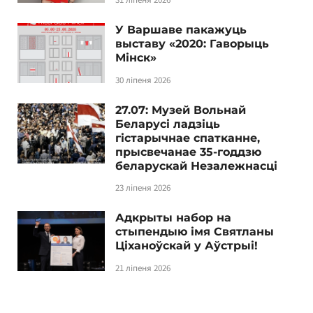
У Варшаве пакажуць
выставу «2020: Гаворыць
Мінск»
30 ліпеня 2026
27.07: Музей Вольнай
Беларусі ладзіць
гістарычнае спатканне,
прысвечанае 35-годдзю
беларускай Незалежнасці
23 ліпеня 2026
Адкрыты набор на
стыпендыю імя Святланы
Ціханоўскай у Аўстрыі!
21 ліпеня 2026