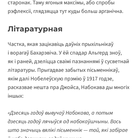
старонак. Таму ягоныя максімы, або спробы
рэфлексіі, глядзяцца тут куды больш арганічна.
Літаратурная
Частка, якая зацікавіць даўніх прыхільнікаў
і ворагаў Бахарэвіча. У ёй спадар Альгерд зноў,
як і раней, дзеліцца сваімі пазнаннямі ў сусветнай
літаратуры. Прыгадвае забытых пісьменнікаў,
якім далі Нобелеўскую прэмію ў 1917 годзе,
расказвае нешта пра Джойса, Набокава ды многіх
іншых:
«Дзесяць гадоў вывучаў Набокава, а потым
дзесяць гадоў лячыўся ад набокаўшчыны. Вось
што значыць вялікі пісьменнік — той, які забірае