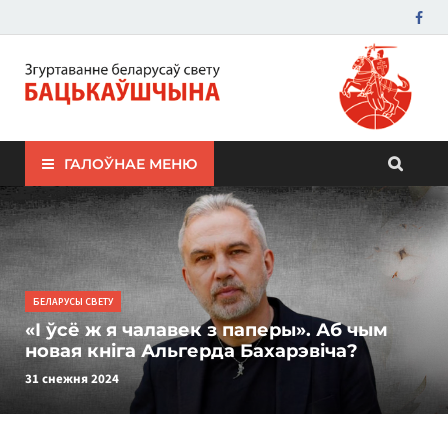
ЗБС "Бацькаўшчына"
ГАЛОЎНАЕ МЕНЮ
БЕЛАРУСЫ СВЕТУ
«І ўсё ж я чалавек з паперы». Аб чым
новая кніга Альгерда Бахарэвіча?
31 снежня 2024