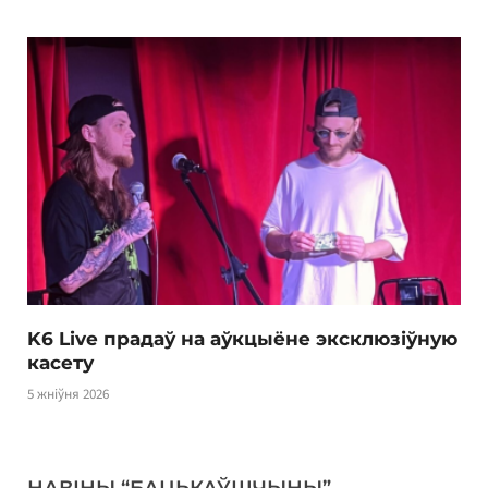
K6 Live прадаў на аўкцыёне эксклюзіўную
касету
5 жніўня 2026
НАВІНЫ “БАЦЬКАЎШЧЫНЫ”