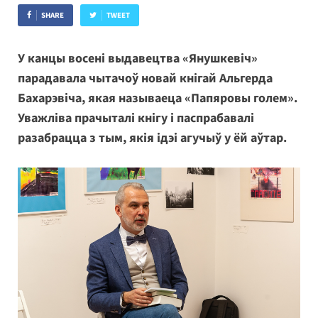
SHARE
TWEET
У канцы восені выдавецтва «Янушкевіч»
парадавала чытачоў новай кнігай Альгерда
Бахарэвіча, якая называеца «Папяровы голем».
Уважліва прачыталі кнігу і паспрабавалі
разабрацца з тым, якія ідэі агучыў у ёй аўтар.