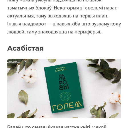
тэматычных блокаў. Некаторыя з іх вельмі нават
актуальныя, таму выходзяць на першы план.
Іншыя наадварот — цікавыя хіба што вузкаму колу
людзей, таму знаходзяцца на перыферыі.
Асабістая
Бадай што самая цікавая частка кнігі, у якой