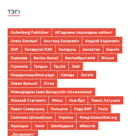
ТЭГІ
Gutenberg Publisher
Аб’яднаны пераходны кабінет
Алесь Бяляцкі
Альгерд Бахарэвіч
Андрэй Хадановіч
БНР
Беларускі ПЭН
Беларусь
Беласток
Берлін
Варшава
Васіль Быкаў
Вялікабрытанія
Вільня
Германія
Гродна
Грузія
ЗША
Каардынацыйная рада
Канада
Латвія
Лявон Вольскі
Літва
Міжнародны саюз беларускіх пісьменнікаў
Мікалай Статкевіч
Мінск
Нью-Ёрк
Павел Латушка
Павел Севярынец
Польшча
Рада БНР
Расія
Святлана Ціханоўская
Украіна
Фонд kamunikat.org
Францыя
Чэхія
Швейцарыя
абвесткі
„Янушкевіч“