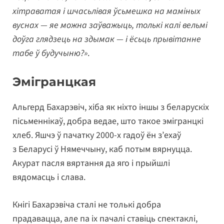
хітраватая і шчасьлівая ўсьмешка на маміных
вуснах — яе можна заўважыць, толькі калі вельмі
доўга глядзець на здымак — і ёсьць прывітанне
табе ў будучыню?»
.
Эмігранцкая
Альгерд Бахарэвіч, хіба як ніхто іншы з беларускіх
пісьменнікаў, добра ведае, што такое эмігранцкі
хлеб. Яшчэ ў пачатку 2000-х гадоў ён з’ехаў
з Беларусі ў Нямеччыну, каб потым вярнуцца.
Акурат пасля вяртання да яго і прыйшлі
вядомасць і слава.
Кнігі Бахарэвіча сталі не толькі добра
прадавацца, але па іх пачалі ставіць спектаклі,