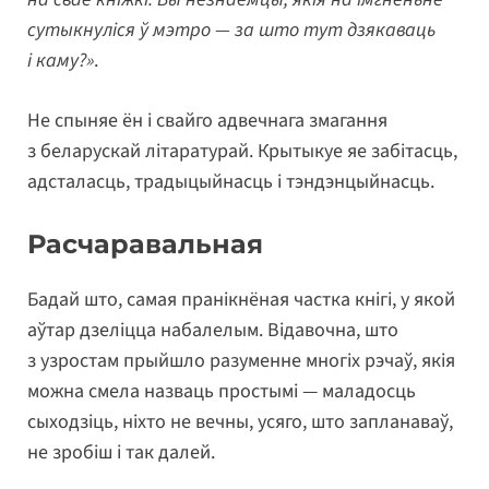
сутыкнуліся ў мэтро — за што тут дзякаваць
і каму?»
.
Не спыняе ён і свайго адвечнага змагання
з беларускай літаратурай. Крытыкуе яе забітасць,
адсталасць, традыцыйнасць і тэндэнцыйнасць.
Расчаравальная
Бадай што, самая пранікнёная частка кнігі, у якой
аўтар дзеліцца набалелым. Відавочна, што
з узростам прыйшло разуменне многіх рэчаў, якія
можна смела назваць простымі — маладосць
сыходзіць, ніхто не вечны, усяго, што запланаваў,
не зробіш і так далей.