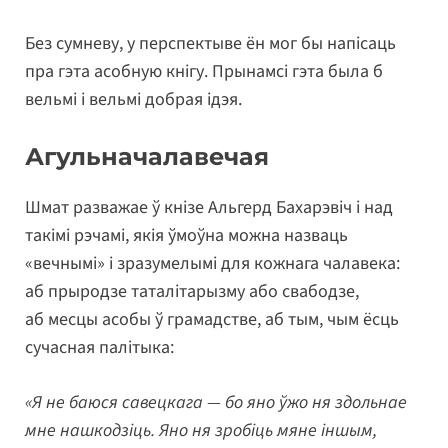
Без сумневу, у перспектыве ён мог бы напісаць
пра гэта асобную кнігу. Прынамсі гэта была б
вельмі і вельмі добрая ідэя.
Агульначалавечая
Шмат разважае ў кнізе Альгерд Бахарэвіч і над
такімі рэчамі, якія ўмоўна можна назваць
«вечнымі» і зразумелымі для кожнага чалавека:
аб прыродзе таталітарызму або свабодзе,
аб месцы асобы ў грамадстве, аб тым, чым ёсць
сучасная палітыка:
«Я не баюся савецкага — бо яно ўжо ня здольнае
мне нашкодзіць. Яно ня зробіць мяне іншым,