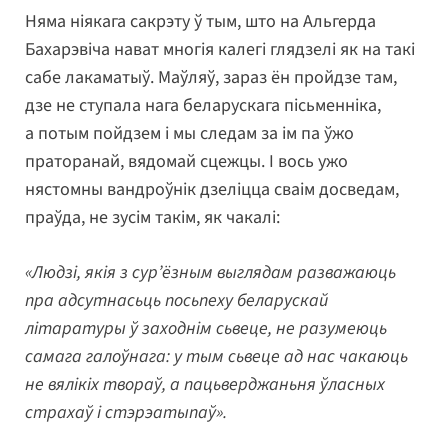
Няма ніякага сакрэту ў тым, што на Альгерда
Бахарэвіча нават многія калегі глядзелі як на такі
сабе лакаматыў. Маўляў, зараз ён пройдзе там,
дзе не ступала нага беларускага пісьменніка,
а потым пойдзем і мы следам за ім па ўжо
праторанай, вядомай сцежцы. І вось ужо
нястомны вандроўнік дзеліцца сваім досведам,
праўда, не зусім такім, як чакалі:
«Людзі, якія з сур’ёзным выглядам разважаюць
пра адсутнасьць посьпеху беларускай
літаратуры ў заходнім сьвеце, не разумеюць
самага галоўнага: у тым сьвеце ад нас чакаюць
не вялікіх твораў, а пацьверджаньня ўласных
страхаў і стэрэатыпаў».