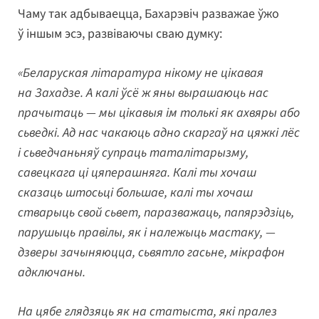
Чаму так адбываецца, Бахарэвіч разважае ўжо
ў іншым эсэ, развіваючы сваю думку:
«Беларуская літаратура нікому не цікавая
на Захадзе. А калі ўсё ж яны вырашаюць нас
прачытаць — мы цікавыя ім толькі як ахвяры або
сьведкі. Ад нас чакаюць адно скаргаў на цяжкі лёс
і сьведчаньняў супраць таталітарызму,
савецкага ці цяперашняга. Калі ты хочаш
сказаць штосьці большае, калі ты хочаш
стварыць свой сьвет, паразважаць, папярэдзіць,
парушыць правілы, як і належыць мастаку, —
дзверы зачыняюцца, сьвятло гасьне, мікрафон
адключаны.
На цябе глядзяць як на статыста, які пралез