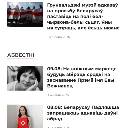
Грунвальдзкі музэй адказаў
на просьбу беларусаў
паставіць на полі бел-
чырвона-белы сьцяг. Яны
ня супраць, але ёсьць нюанс
16 ліпеня 2026
АБВЕСТКІ
09.08: На кніжным маркеце
будуць збіраць сродкі на
заснаванне Прэміі імя Евы
Вежнавец
3 жніўня 2026
08.08: Беларусаў Падляшша
запрашаюць аднавіць даўні
абрад
31 ліпеня 2026