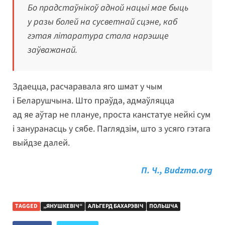
Бо прадстаўнікоў адной нацыі мае быць
у разы болей на сусветнай сцэне, каб
гэтая літаратура стала нарэшце
заўважанай.
Здаецца, расчаравала яго шмат у чым
і Беларушчына. Што праўда, адмаўляцца
ад яе аўтар не плануе, проста канстатуе нейкі сум
і зануранасць у сябе. Паглядзім, што з усяго гэтага
выйдзе далей.
П. Ч., Budzma.org
TAGGED
„ЯНУШКЕВІЧ“
АЛЬГЕРД БАХАРЭВІЧ
ПОЛЬШЧА