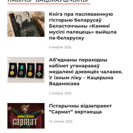
Кніга пра пасляваенную
гісторыю беларусаў
Беласточчыны «Камяні
мусілі паляцець» выйшла
па-беларуску
4 жніўня 2026
Аб’яднаны пераходны
кабінет уганараваў
медалямі дзевяцёх чалавек.
У іхным ліку – Кацярына
Ваданосава
3 жніўня 2026
Гістарычны відэапраект
“Сармат” вяртаецца
31 ліпеня 2026