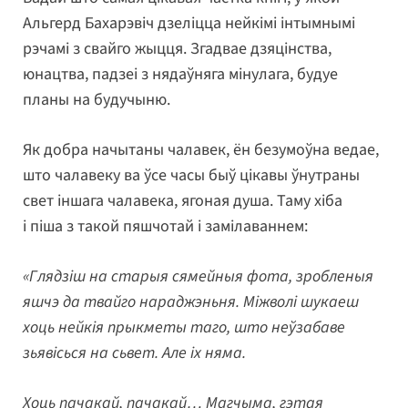
Альгерд Бахарэвіч дзеліцца нейкімі інтымнымі
рэчамі з свайго жыцця. Згадвае дзяцінства,
юнацтва, падзеі з нядаўняга мінулага, будуе
планы на будучыню.
Як добра начытаны чалавек, ён безумоўна ведае,
што чалавеку ва ўсе часы быў цікавы ўнутраны
свет іншага чалавека, ягоная душа. Таму хіба
і піша з такой пяшчотай і замілаваннем:
«Глядзіш на старыя сямейныя фота, зробленыя
яшчэ да твайго нараджэньня. Міжволі шукаеш
хоць нейкія прыкметы таго, што неўзабаве
зьявісься на сьвет. Але іх няма.
Хоць пачакай, пачакай… Магчыма, гэтая