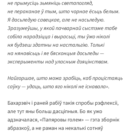
не прымусіць зьмяніць светапогляд,
не пераканае ў тым, што чорнае ёсьць белым.
Я дасьледую савецкае, але не насьледую.
Зразумеўшы, у якой пачварнай сыстэме табе
собіла нарадзіцца і вырасьці, ты ўжо ніколі
ня будзеш здатны на настальгію. Толькі
на нянавісьць і яе бясконцыя досьледы —
эксперыменты над уласным дзяцінствам.
Найгоршае, што можа зрабіць, каб процістаяць
саўку — удаць, што яго ніколі не існавала»
.
Бахарэвіч і раней рабіў такія спробы рэфлексіі,
але тут яны больш дасціпныя. Бо як ужо
адзначалася, «Папяровы голем» — гэта зборнік
абразкоў, а не раман на некалькі сотняў