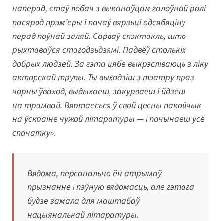
наперад, стаў побач з выканаўцам галоўнай ролі
пасярод прэм’еры і пачаў вярзьці адсябяціну
перад поўнай заляй. Сарваў спэктакль, што
рыхтаваўся стагодзьдзямі. Падвёў столькіх
добрых людзей. За гэта цябе выкрэсліваюць з ліку
акторскай трупы. Ты выходзіш з тэатру праз
чорны ўваход, выдыхаеш, закурваеш і йдзеш
на трамвай. Вяртаесься ў свой цесны пакойчык
на ўскраіне чужой літаратуры — і пачынаеш усё
спачатку»
.
Вядома, персанальна ён атрымаў
прызнанне і пэўную вядомасць, але гэтага
будзе замала для маштабаў
нацыянальнай літаратуры.