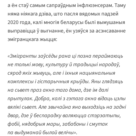
а ён стаў самым сапраўдным інфлюэнсерам. Таму
няма ніякага дзіва, што пасля вядомых падзей
2020 года, калі многія беларусы былі вымушаныя
выправіцца ў выгнанне, ён узяўся за асэнсаванне
эмігранцкага жыцця:
«Эмігранты заўсёды рана ці позна пераймаюць
не толькі мову, культуру й традыцыі народаў,
сярод якіх жывуць, але і іхныя нацыянальныя
комплексы і гістарычныя крыўды. Яны глядзяць
на сьвет праз акно таго дома, дзе ім далі
прытулак. Добра, калі з гэтага акна відаць цэлы
вялікі сьвет. Але звычайна яно выходзіць на задні
двор, дзе ў беспарадку валяюцца стэрэатыпы,
фобіі, нядобрыя мары, забабоны і смутак
па выдуманай былой велічы»
.