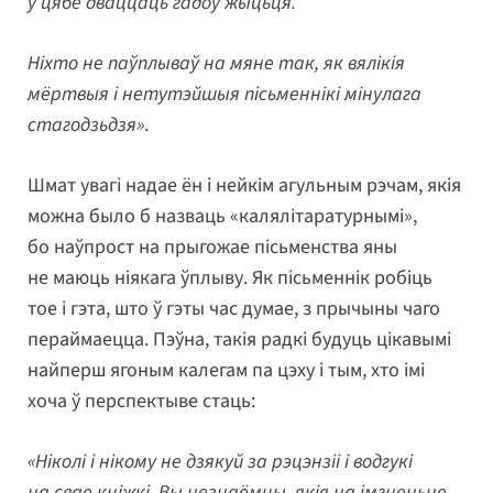
ў цябе дваццаць гадоў жыцьця.
Ніхто не паўплываў на мяне так, як вялікія
мёртвыя і нетутэйшыя пісьменнікі мінулага
стагодзьдзя»
.
Шмат увагі надае ён і нейкім агульным рэчам, якія
можна было б назваць «калялітаратурнымі»,
бо наўпрост на прыгожае пісьменства яны
не маюць ніякага ўплыву. Як пісьменнік робіць
тое і гэта, што ў гэты час думае, з прычыны чаго
пераймаецца. Пэўна, такія радкі будуць цікавымі
найперш ягоным калегам па цэху і тым, хто імі
хоча ў перспектыве стаць:
«Ніколі і нікому не дзякуй за рэцэнзіі і водгукі
на свае кніжкі. Вы незнаёмцы, якія на імгненьне