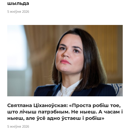
шыльда
5 жніўня 2026
Святлана Ціханоўская: «Проста робіш тое,
што лічыш патрэбным. Не ныеш. А часам і
ныеш, але ўсё адно ўстаеш і робіш»
5 жніўня 2026