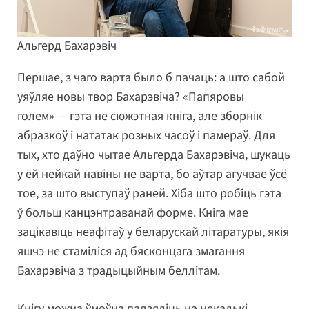
Альгерд Бахарэвіч
Першае, з чаго варта было б пачаць: а што сабой
уяўляе новы твор Бахарэвіча? «Папяровы
голем» — гэта не сюжэтная кніга, але зборнік
абразкоў і нататак розных часоў і памераў. Для
тых, хто даўно чытае Альгерда Бахарэвіча, шукаць
у ёй нейкай навіны не варта, бо аўтар агучвае ўсё
тое, за што выступаў раней. Хіба што робіць гэта
ў больш канцэнтраванай форме. Кніга мае
зацікавіць неафітаў у беларускай літаратуры, якія
яшчэ не стаміліся ад бясконцага змагання
Бахарэвіча з традыцыйным беллітам.
Кнігу можна ўмоўна падзяліць на некалькі