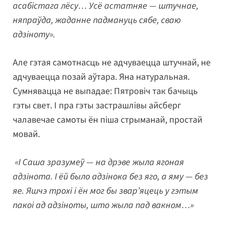
асабістага лёсу… Усё астатняе — штучнае,
няпраўда, жаданне падмануць сябе, сваю
адзіноту».
Але гэтая самотнасць не адчуваецца штучнай, не
адчуваецца позай аўтара. Яна натуральная.
Сумнявацца не выпадае: Пятровіч так бачыць
гэты свет. І пра гэты застрашлівы айсберг
чалавечае самоты ён піша стрыманай, простай
мовай.
«І Саша зразумеў — на дрэве жыла ягоная
адзінота. І ёй было адзінока без яго, а яму — без
яе. Яшчэ трохі і ён мог бы звар’яцець у гэтым
пакоі ад адзіноты, што жыла пад вакном…»