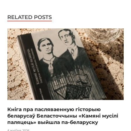
RELATED POSTS
Кніга пра пасляваенную гісторыю
беларусаў Беласточчыны «Камяні мусілі
паляцець» выйшла па-беларуску
4 жніўня 2026