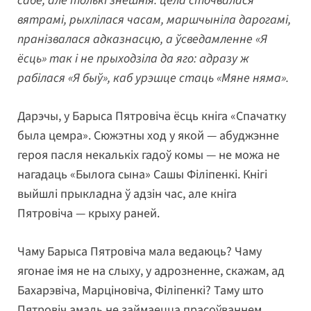
сабе, але толькі знешнія: цела сточвалася
вятрамі, рыхлілася часам, маршчыніла дарогамі,
пранізвалася адказнасцю, а ўсведамленне «Я
ёсць» так і не прыходзіла да яго: адразу ж
рабілася «Я быў», каб урэшце стаць «Мяне няма».
Дарэчы, у Барыса Пятровіча ёсць кніга «Спачатку
была цемра». Сюжэтны ход у якой — абуджэнне
героя пасля некалькіх гадоў комы — не можа не
нагадаць «Былога сына» Сашы Філіпенкі. Кнігі
выйшлі прыкладна ў адзін час, але кніга
Пятровіча — крыху раней.
Чаму Барыса Пятровіча мала ведаюць? Чаму
ягонае імя не на слыху, у адрозненне, скажам, ад
Бахарэвіча, Марціновіча, Філіпенкі? Таму што
Пятровіч амаль не займаецца прасоўваннем