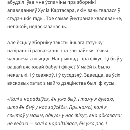
абудзілі ўва мне ўспаміны пра зборнікі
апавяданняў Хуліа Картасара, якім зачытвалася ў
студэнцкія гады. Тое самае ўнутранае хваляванне,
непакой, недасказанасць.
Але ёсць у зборніку тэксты іншага гатунку:
назіранні і разважанні пра звычайныя з’явы
чалавечага жыцця. Напрыклад, пра фікус. Ці быў у
вашай вясковай бабулі фікус? У маёй іх было
некалькі. І ў сваякоў, і ў суседзяў. Здаецца, ва ўсіх
вясковых хатах з майго дзяцінства былі фікусы.
«Калі я нарадзіўся, ён ужо быў. І таму я думаю,
што ён быў у нас заўсёды. Прынамсі, калі я
спытаў у мамы, адкуль у нас фікус, яна адказала:
не ведаю — калі я нарадзілася, ён ужо рос. І