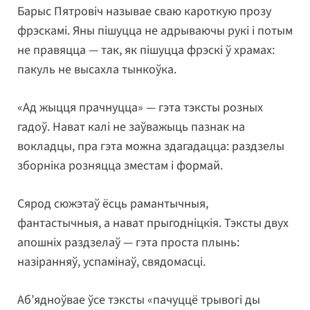
Барыс Пятровіч называе сваю кароткую прозу
фрэскамі. Яны пішуцца не адрываючы рукі і потым
не правяцца — так, як пішуцца фрэскі ў храмах:
пакуль не высахла тынкоўка.
«Ад жыцця прачнуцца» — гэта тэксты розных
гадоў. Нават калі не заўважыць пазнак на
вокладцы, пра гэта можна здагадацца: раздзелы
зборніка розняцца зместам і формай.
Сярод сюжэтаў ёсць рамантычныя,
фантастычныя, а нават прыгодніцкія. Тэксты двух
апошніх раздзелаў — гэта проста плынь:
назіранняў, успамінаў, свядомасці.
Аб’ядноўвае ўсе тэксты «пачуццё трывогі ды