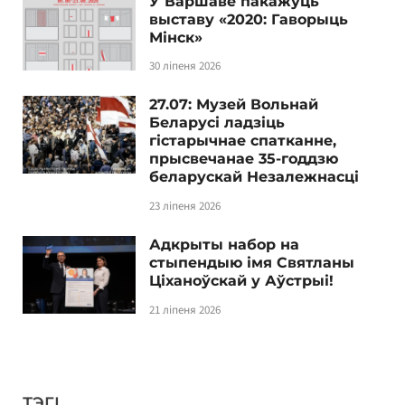
У Варшаве пакажуць
выставу «2020: Гаворыць
Мінск»
30 ліпеня 2026
27.07: Музей Вольнай
Беларусі ладзіць
гістарычнае спатканне,
прысвечанае 35-годдзю
беларускай Незалежнасці
23 ліпеня 2026
Адкрыты набор на
стыпендыю імя Святланы
Ціханоўскай у Аўстрыі!
21 ліпеня 2026
ТЭГІ