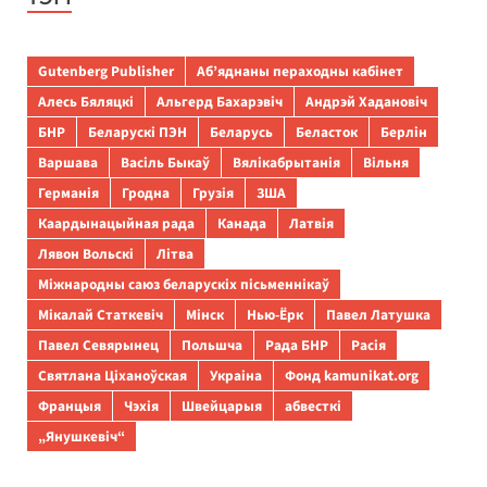
Gutenberg Publisher
Аб’яднаны пераходны кабінет
Алесь Бяляцкі
Альгерд Бахарэвіч
Андрэй Хадановіч
БНР
Беларускі ПЭН
Беларусь
Беласток
Берлін
Варшава
Васіль Быкаў
Вялікабрытанія
Вільня
Германія
Гродна
Грузія
ЗША
Каардынацыйная рада
Канада
Латвія
Лявон Вольскі
Літва
Міжнародны саюз беларускіх пісьменнікаў
Мікалай Статкевіч
Мінск
Нью-Ёрк
Павел Латушка
Павел Севярынец
Польшча
Рада БНР
Расія
Святлана Ціханоўская
Украіна
Фонд kamunikat.org
Францыя
Чэхія
Швейцарыя
абвесткі
„Янушкевіч“