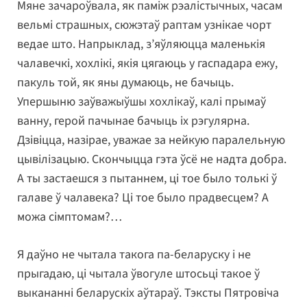
Мяне зачароўвала, як паміж рэалістычных, часам
вельмі страшных, сюжэтаў раптам узнікае чорт
ведае што. Напрыклад, з’яўляюцца маленькія
чалавечкі, хохлікі, якія цягаюць у гаспадара ежу,
пакуль той, як яны думаюць, не бачыць.
Упершыню заўважыўшы хохлікаў, калі прымаў
ванну, герой пачынае бачыць іх рэгулярна.
Дзівіцца, назірае, уважае за нейкую паралельную
цывілізацыю. Скончыцца гэта ўсё не надта добра.
А ты застаешся з пытаннем, ці тое было толькі ў
галаве ў чалавека? Ці тое было прадвесцем? А
можа сімптомам?…
Я даўно не чытала такога па-беларуску і не
прыгадаю, ці чытала ўвогуле штосьці такое ў
выкананні беларускіх аўтараў. Тэксты Пятровіча