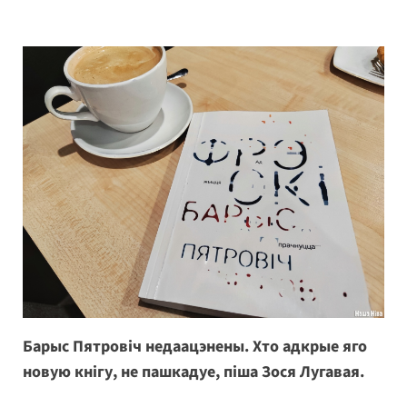
Барыс Пятровіч недаацэнены. Хто адкрые яго
новую кнігу, не пашкадуе, піша Зося Лугавая.