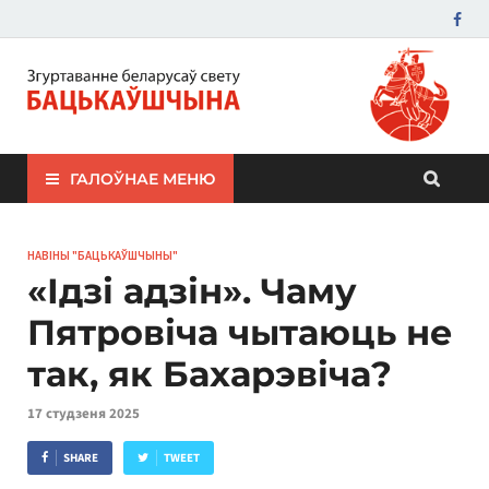
ЗБС "Бацькаўшчына"
ГАЛОЎНАЕ МЕНЮ
НАВІНЫ "БАЦЬКАЎШЧЫНЫ"
«Ідзі адзін». Чаму
Пятровіча чытаюць не
так, як Бахарэвіча?
17 студзеня 2025
SHARE
TWEET