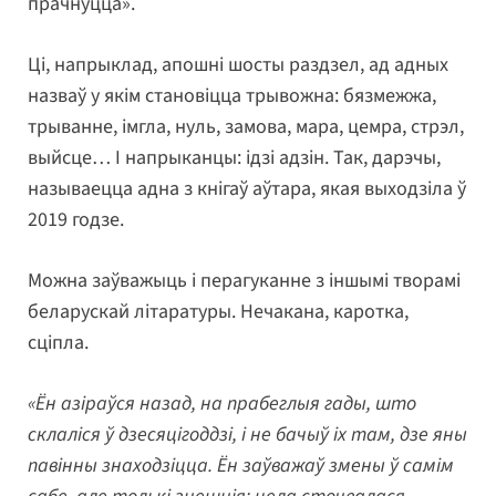
прачнуцца».
Ці, напрыклад, апошні шосты раздзел, ад адных
назваў у якім становіцца трывожна: бязмежжа,
трыванне, імгла, нуль, замова, мара, цемра, стрэл,
выйсце… І напрыканцы: ідзі адзін. Так, дарэчы,
называецца адна з кнігаў аўтара, якая выходзіла ў
2019 годзе.
Можна заўважыць і перагуканне з іншымі творамі
беларускай літаратуры. Нечакана, каротка,
сціпла.
«Ён азіраўся назад, на прабеглыя гады, што
склаліся ў дзесяцігоддзі, і не бачыў іх там, дзе яны
павінны знаходзіцца. Ён заўважаў змены ў самім