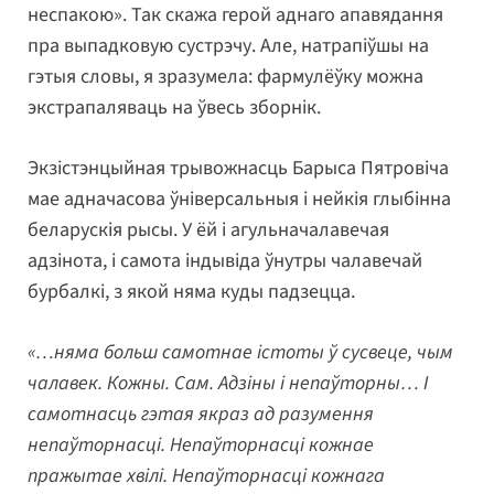
неспакою». Так скажа герой аднаго апавядання
пра выпадковую сустрэчу. Але, натрапіўшы на
гэтыя словы, я зразумела: фармулёўку можна
экстрапаляваць на ўвесь зборнік.
Экзістэнцыйная трывожнасць Барыса Пятровіча
мае адначасова ўніверсальныя і нейкія глыбінна
беларускія рысы. У ёй і агульначалавечая
адзінота, і самота індывіда ўнутры чалавечай
бурбалкі, з якой няма куды падзецца.
«…няма больш самотнае істоты ў сусвеце, чым
чалавек. Кожны. Сам. Адзіны і непаўторны… І
самотнасць гэтая якраз ад разумення
непаўторнасці. Непаўторнасці кожнае
пражытае хвілі. Непаўторнасці кожнага