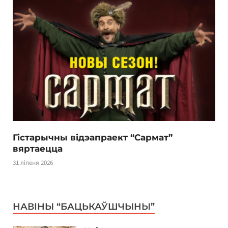
Гістарычны відэапраект “Сармат”
вяртаецца
31 ліпеня 2026
НАВІНЫ “БАЦЬКАЎШЧЫНЫ”