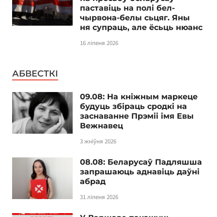
паставіць на полі бел-
чырвона-белы сьцяг. Яны
ня супраць, але ёсьць нюанс
16 ліпеня 2026
АБВЕСТКІ
09.08: На кніжным маркеце
будуць збіраць сродкі на
заснаванне Прэміі імя Евы
Вежнавец
3 жніўня 2026
08.08: Беларусаў Падляшша
запрашаюць аднавіць даўні
абрад
31 ліпеня 2026