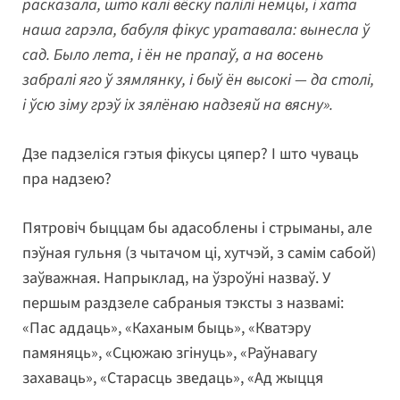
расказала, што калі вёску палілі немцы, і хата
наша гарэла, бабуля фікус уратавала: вынесла ў
сад. Было лета, і ён не прапаў, а на восень
забралі яго ў зямлянку, і быў ён высокі — да столі,
і ўсю зіму грэў іх зялёнаю надзеяй на вясну».
Дзе падзеліся гэтыя фікусы цяпер? І што чуваць
пра надзею?
Пятровіч быццам бы адасоблены і стрыманы, але
пэўная гульня (з чытачом ці, хутчэй, з самім сабой)
заўважная. Напрыклад, на ўзроўні назваў. У
першым раздзеле сабраныя тэксты з назвамі:
«Пас аддаць», «Каханым быць», «Кватэру
памяняць», «Сцюжаю згінуць», «Раўнавагу
захаваць», «Старасць зведаць», «Ад жыцця