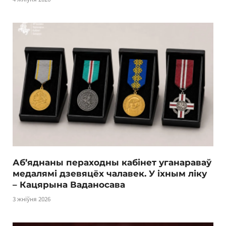
Аб’яднаны пераходны кабінет уганараваў
медалямі дзевяцёх чалавек. У іхным ліку
– Кацярына Ваданосава
3 жніўня 2026