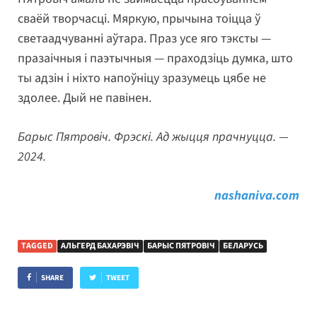
сваёй творчасці. Мяркую, прычына тоіцца ў
светаадчуванні аўтара. Праз усе яго тэксты —
празаічныя і паэтычныя — праходзіць думка, што
ты адзін і ніхто напоўніцу зразумець цябе не
здолее. Дый не павінен.
Барыс Пятровіч. Фрэскі. Ад жыцця прачнуцца. —
2024.
nashaniva.com
TAGGED
АЛЬГЕРД БАХАРЭВІЧ
БАРЫС ПЯТРОВІЧ
БЕЛАРУСЬ
SHARE
TWEET