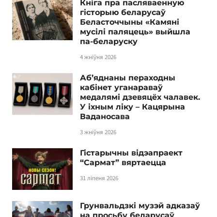
Кніга пра пасляваенную
гісторыю беларусаў
Беласточчыны «Камяні
мусілі паляцець» выйшла
па-беларуску
4 жніўня 2026
Аб’яднаны пераходны
кабінет уганараваў
медалямі дзевяцёх чалавек.
У іхным ліку – Кацярына
Ваданосава
3 жніўня 2026
Гістарычны відэапраект
“Сармат” вяртаецца
31 ліпеня 2026
Грунвальдзкі музэй адказаў
на просьбу беларусаў