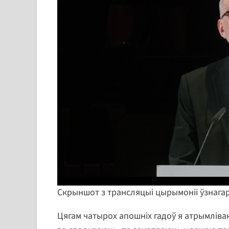
Скрыншот з трансляцыі цырымоніі ўзнага
Цягам чатырох апошніх гадоў я атрымліваю