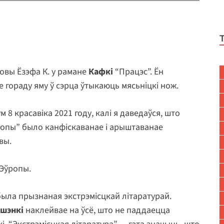
ловы Ёзэфа К. у рамане
Кафкі
“Працэс”. Ён
не гораду яму ў сэрца ўтыкаюць мясьніцкі нож.
 8 красавіка 2021 году, калі я даведаўся, што
ропы” было канфіскаванае і арыштаванае
вы.
 Эўропы.
 была прызнаная экстрэмісцкай літаратурай.
шэнкі
наклейвае на ўсё, што не паддаецца