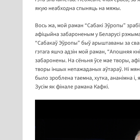
якую неабходна спыняць на мяжы.
Вось жа, мой раман “Сабакі Эўропы” зраб
афіцыйна забароненым у Беларусі рэжыма
“Сабакаў Эўропы” быў арыштаваны за сваю
гэтага яшчэ адзін мой раман, “Апошняя кні
забаронены. На сёньня ўсе мае творы, афі
творы іншых непажаданых аўтараў. Ні мяне,
было зроблена таемна, хутка, ананімна і, 
Зусім як фінале рамана Кафкі.