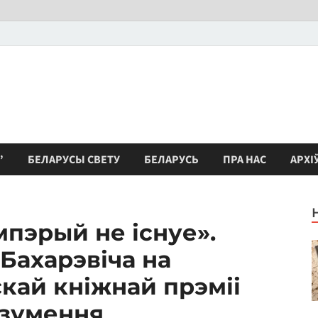
”
БЕЛАРУСЫ СВЕТУ
БЕЛАРУСЬ
ПРА НАС
АРХІ
пэрый не існуе».
Бахарэвіча на
кай кніжнай прэміі
азумення