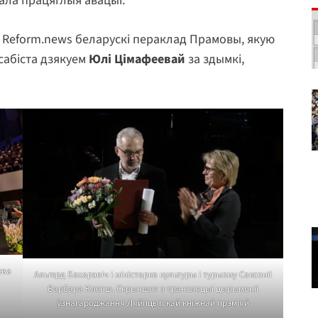
ала працяглыя авацыі.
Reform.news беларускі пераклад Прамовы, якую
сабіста дзякуем
Юлі Цімафеевай
за здымкі,
ева
Альгерд Бахарэвіч і міністарка культуры і турызму Саксоніі
Барбара Клепш. Скрыншот з трансляцыі цырымоніі
ўзнагароджання Ляйпцыгскай кніжнай прэміяй