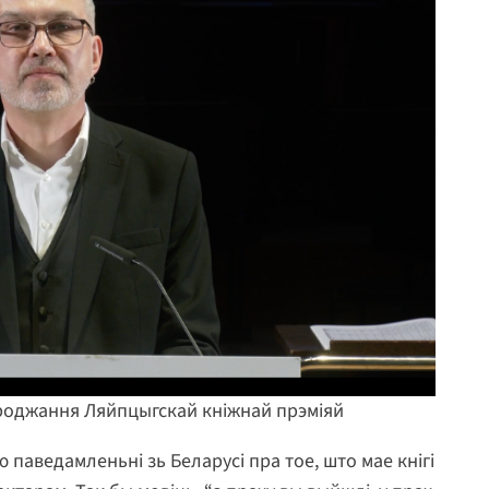
роджання Ляйпцыгскай кніжнай прэміяй
 паведамленьні зь Беларусі пра тое, што мае кнігі