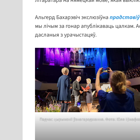
літаратара на нямецкай мове, якая выклік
Альгерд Бахарэвіч экслюзіўна
прадставіў
мы лічым за гонар апублікаваць цалкам. А
дасланыя з урачыстацяў.
Падчас цырымоніі ўзнагароджання. Фота: Юля Цімафе