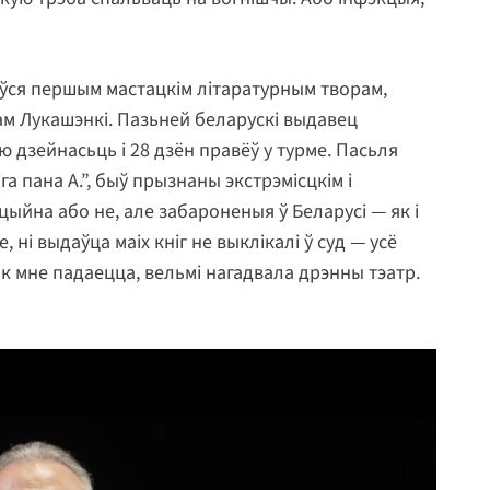
іўся першым мастацкім літаратурным творам,
м Лукашэнкі. Пазьней беларускі выдавец
 дзейнасьць і 28 дзён правёў у турме. Пасьля
га пана А.”, быў прызнаны экстрэмісцкім і
цыйна або не, але забароненыя ў Беларусі — як і
 ні выдаўца маіх кніг не выклікалі ў суд — усё
як мне падаецца, вельмі нагадвала дрэнны тэатр.