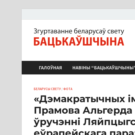
ЗБС "Бацькаўшчына"
ГАЛОЎНАЯ
НАВІНЫ “БАЦЬКАЎШЧЫНЫ
БЕЛАРУСЫ СВЕТУ
/
ФОТА
«Дэмакратычных ім
Прамова Альгерда 
ўручэнні Ляйпцыгс
еўрапейскага пар