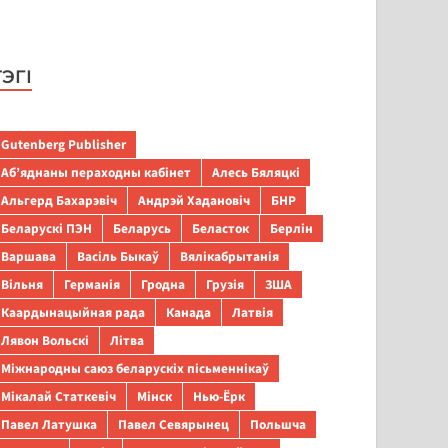
ТЭГІ
Gutenberg Publisher
Аб’яднаны пераходны кабінет
Алесь Бяляцкі
Альгерд Бахарэвіч
Андрэй Хадановіч
БНР
Беларускі ПЭН
Беларусь
Беласток
Берлін
Варшава
Васіль Быкаў
Вялікабрытанія
Вільня
Германія
Гродна
Грузія
ЗША
Каардынацыйная рада
Канада
Латвія
Лявон Вольскі
Літва
Міжнародны саюз беларускіх пісьменнікаў
Мікалай Статкевіч
Мінск
Нью-Ёрк
Павел Латушка
Павел Севярынец
Польшча