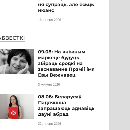
ня супраць, але ёсьць
нюанс
16 ліпеня 2026
АБВЕСТКІ
09.08: На кніжным
маркеце будуць
збіраць сродкі на
заснаванне Прэміі імя
Евы Вежнавец
3 жніўня 2026
08.08: Беларусаў
Падляшша
запрашаюць аднавіць
даўні абрад
31 ліпеня 2026