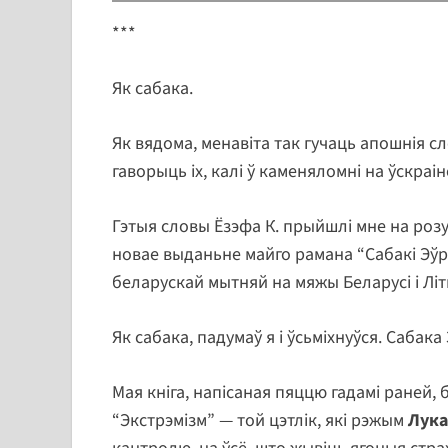
***
Як сабака.
Як вядома, менавіта так гучаць апошнія с
гаворыць іх, калі ў каменяломні на ўскраі
Гэтыя словы Ёзэфа К. прыйшлі мне на розум
новае выданьне майго рамана “Сабакі Эў
беларускай мытняй на мяжы Беларусі і Літ
Як сабака, падумаў я і ўсьміхнуўся. Сабака
Мая кніга, напісаная пяццю гадамі раней,
“Экстрэмізм” — той цэтлік, які рэжым
Лука