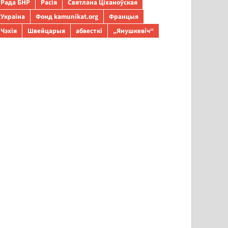
Рада БНР
Расія
Святлана Ціханоўская
Украіна
Фонд kamunikat.org
Францыя
Чэхія
Швейцарыя
абвесткі
„Янушкевіч“