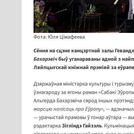
Фота: Юля Цімафеева
Сёння на сцэне канцэртнай залы Гевандх
Бахарэвіч
быў уганараваны адной з най
Ляйпцыгскай кніжнай прэміяй за еўрапе
Дзяржаўная міністарка культуры і турызму
ўзнагароду за ягоны раман «Сабакі Эўроп
Альгерда Бахарэвіча сярод іншых прэтэнд
жарсцю напісаць пра Еўропу»
, — адзначыл
— урачыстай прамовы ў гонар аўтара — вы
рэдактарка
Зігліндэ Гайзэль
. Кульмінацы