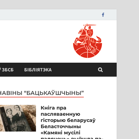
Ў ЗБСБ
БІБЛІЯТЭКА
НАВІНЫ “БАЦЬКАЎШЧЫНЫ”
Кніга пра
пасляваенную
гісторыю беларусаў
Беласточчыны
«Камяні мусілі
паляцець» выйшла па-