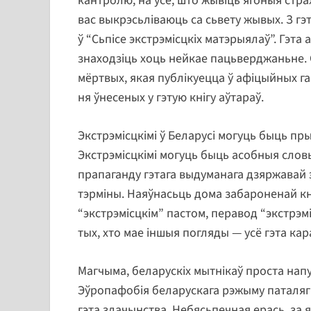
кантролю, на ўсё, што жывіць ягоныя страх
вас выкрэсьліваюць са сьвету жывых. З г
ў “Сьпісе экстрэмісцкіх матэрыялаў”. Гэта
знаходзіць хоць нейкае пацьверджаньне. Сь
мёртвых, якая публікуецца ў афіцыйных га
ня ўнесеных у гэтую кнігу аўтараў.
Экстрэмісцкімі ў Беларусі могуць быць прыз
Экстрэмісцкімі могуць быць асобныя слов
прапаганду гэтага выдуманага дзяржавай 
тэрміны. Наяўнасьць дома забароненай кн
“экстрэмісцкім” пастом, перавод “экстрэ
тых, хто мае іншыя погляды — усё гэта к
Магчыма, беларускіх мытнікаў проста напу
Эўропафобія беларускага рэжыму паталягі
гэта злачынства. Небясьпечная ерась, за 