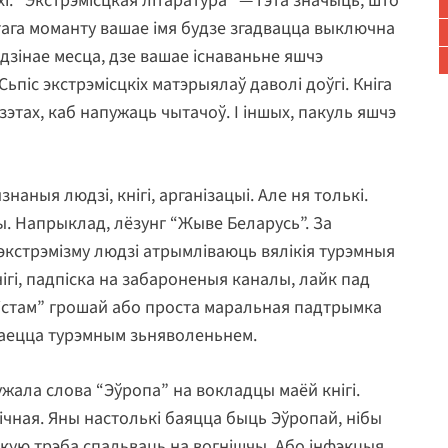
і. “Экстрэмісцкая літаратура” — гэта значыць, што
этага моманту вашае імя будзе згадвацца выключна
 адзінае месца, дзе вашае існаваньне яшчэ
піс экстрэмісцкіх матэрыялаў даволі доўгі. Кніга
зэтах, каб напужаць чытачоў. І іншых, пакуль яшчэ
наныя людзі, кнігі, арганізацыі. Але ня толькі.
ы. Напрыклад, лёзунг “Жыве Беларусь”. За
экстрэмізму людзі атрымліваюць вялікія турэмныя
ігі, падпіска на забароненыя каналы, лайк пад
містам” грошай або проста маральная падтрымка
араецца турэмным зьняволеньнем.
жала слова “Эўропа” на вокладцы маёй кнігі.
чная. Яны настолькі баяцца быць Эўропай, нібы
якую трэба спальваць на вогнішчы. Або інфэкцыя,