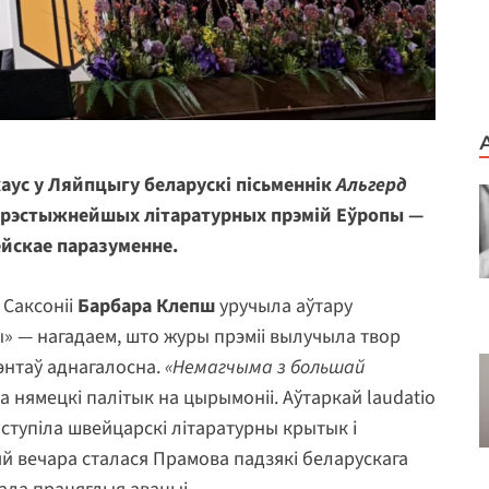
аус у Ляйпцыгу беларускі пісьменнік
Альгерд
прэстыжнейшых літаратурных прэмій Еўропы —
йскае паразуменне.
 Саксоніі
Барбара Клепш
уручыла аўтару
ы» — нагадаем, што журы прэміі вылучыла твор
энтаў аднагалосна.
«Немагчыма з большай
а нямецкі палітык на цырымоніі. Аўтаркай laudatio
ступіла швейцарскі літаратурны крытык і
яй вечара сталася Прамова падзякі беларускага