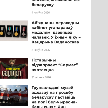
беларуску
4 жніўня 2026
Аб’яднаны пераходны
кабінет уганараваў
медалямі дзевяцёх
чалавек. У іхным ліку –
Кацярына Ваданосава
3 жніўня 2026
Гістарычны
відэапраект “Сармат”
вяртаецца
31 ліпеня 2026
Грунвальдзкі музэй
адказаў на просьбу
беларусаў паставіць
на полі бел-чырвона-
белы сьцяг. Яны