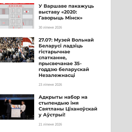
У Варшаве пакажуць
выставу «2020:
Гаворыць Мінск»
30 ліпеня 2026
27.07: Музей Вольнай
Беларусі ладзіць
гістарычнае
спатканне,
прысвечанае 35-
годдзю беларускай
Незалежнасці
23 ліпеня 2026
Адкрыты набор на
стыпендыю імя
Святланы Ціханоўскай
у Аўстрыі!
21 ліпеня 2026