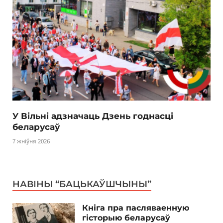
У Вільні адзначаць Дзень годнасці
беларусаў
7 жніўня 2026
НАВІНЫ “БАЦЬКАЎШЧЫНЫ”
Кніга пра пасляваенную
гісторыю беларусаў