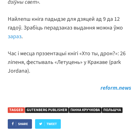
дзіўны свет».
Найлепш кніга падыдзе для дзяцей ад 9 да 12
гадоў. Зрабіць перадзаказ выдання можна ўжо
зараз
.
Час і месца прэзентацыі кнігі «Хто ты, дрон?»: 26
ліпеня, фестываль «Летуцень» у Кракаве (park
Jordana).
reform.news
TAGGED
GUTENBERG PUBLISHER
ГАННА КРУЧКОВА
ПОЛЬШЧА
SHARE
TWEET