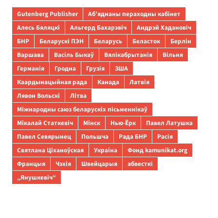
Gutenberg Publisher
Аб’яднаны пераходны кабінет
Алесь Бяляцкі
Альгерд Бахарэвіч
Андрэй Хадановіч
БНР
Беларускі ПЭН
Беларусь
Беласток
Берлін
Варшава
Васіль Быкаў
Вялікабрытанія
Вільня
Германія
Гродна
Грузія
ЗША
Каардынацыйная рада
Канада
Латвія
Лявон Вольскі
Літва
Міжнародны саюз беларускіх пісьменнікаў
Мікалай Статкевіч
Мінск
Нью-Ёрк
Павел Латушка
Павел Севярынец
Польшча
Рада БНР
Расія
Святлана Ціханоўская
Украіна
Фонд kamunikat.org
Францыя
Чэхія
Швейцарыя
абвесткі
„Янушкевіч“