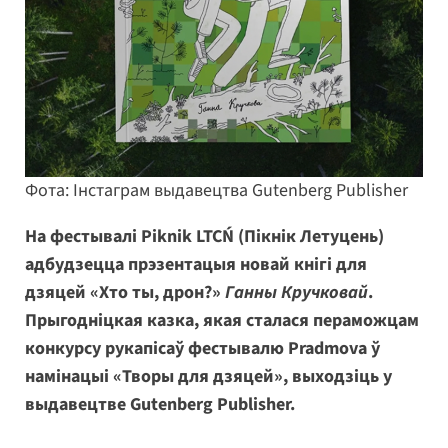
Фота: Інстаграм выдавецтва Gutenberg Publisher
На фестывалі Piknik LTCŃ (Пікнік Летуцень)
адбудзецца прэзентацыя новай кнігі для
дзяцей «Хто ты, дрон?»
Ганны Кручковай
.
Прыгодніцкая казка, якая сталася пераможцам
конкурсу рукапісаў фестывалю Pradmova ў
намінацыі «Творы для дзяцей», выходзіць у
выдавецтве Gutenberg Publisher.