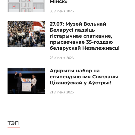
Мінск»
30 ліпеня 2026
27.07: Музей Вольнай
Беларусі ладзіць
гістарычнае спатканне,
прысвечанае 35-годдзю
беларускай Незалежнасці
23 ліпеня 2026
Адкрыты набор на
стыпендыю імя Святланы
Ціханоўскай у Аўстрыі!
21 ліпеня 2026
ТЭГІ