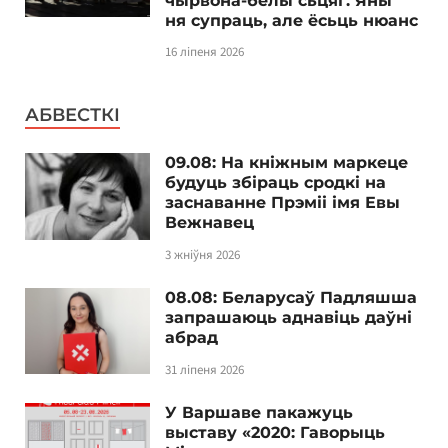
чырвона-белы сьцяг. Яны
ня супраць, але ёсьць нюанс
16 ліпеня 2026
АБВЕСТКІ
09.08: На кніжным маркеце
будуць збіраць сродкі на
заснаванне Прэміі імя Евы
Вежнавец
3 жніўня 2026
08.08: Беларусаў Падляшша
запрашаюць аднавіць даўні
абрад
31 ліпеня 2026
У Варшаве пакажуць
выставу «2020: Гаворыць