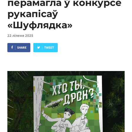
перамагла ў конкурсе
рукапісаў
«Шуфлядка»
22 ліпеня 2025
SHARE
TWEET