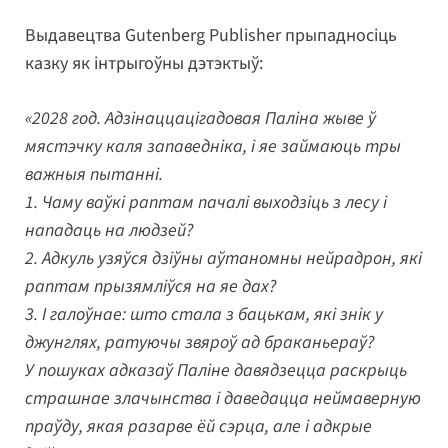
Выдавецтва Gutenberg Publisher прыпадносіць
казку як інтрыгоўны дэтэктыў:
«2028 год. Адзінаццацігадовая Паліна жыве ў
мястэчку каля запаведніка, і яе займаюць тры
важныя пытанні.
1. Чаму ваўкі раптам пачалі выходзіць з лесу і
нападаць на людзей?
2. Адкуль узяўся дзіўны аўтаномны нейрадрон, які
раптам прызямліўся на яе дах?
3. І галоўнае: што стала з бацькам, які знік у
джунглях, ратуючы звяроў ад браканьераў?
У пошуках адказаў Паліне давядзецца раскрыць
страшнае злачынства і даведацца неймаверную
праўду, якая разарве ёй сэрца, але і адкрые