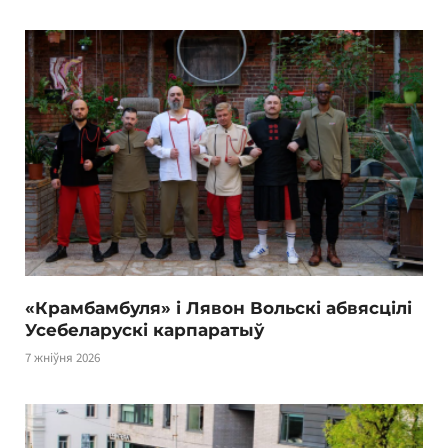
«Крамбамбуля» і Лявон Вольскі абвясцілі
Усебеларускі карпаратыў
7 жніўня 2026