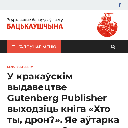
ЗБС "Бацькаўшчына"
ГАЛОЎНАЕ МЕНЮ
БЕЛАРУСЫ СВЕТУ
У кракаўскім
выдавецтве
Gutenberg Publisher
выходзіць кніга «Хто
ты, дрон?». Яе аўтарка