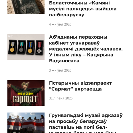
Беласточчыны «Камяні
мусілі паляцець» выйшла
па-беларуску
4 жніўня 2026
Аб’яднаны пераходны
кабінет уганараваў
медалямі дзевяцёх чалавек.
У іхным ліку – Кацярына
Ваданосава
3 жніўня 2026
Гістарычны відэапраект
“Сармат” вяртаецца
31 ліпеня 2026
Грунвальдзкі музэй адказаў
на просьбу беларусаў
паставіць на полі бел-