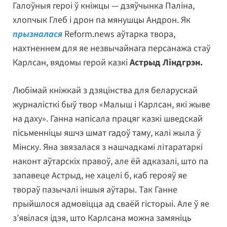
Галоўныя героі ў кніжцы — дзяўчынка Паліна,
хлопчык Глеб і дрон па мянушцы Андрон. Як
прызналася
Reform.news аўтарка твора,
нахтненнем для яе незвычайнага персанажа стаў
Карлсан, вядомы герой казкі
Астрыд Ліндгрэн.
Любімай кніжкай з дзяцінства для беларускай
журналісткі быў твор «Малыш і Карлсан, які жыве
на даху». Ганна напісала працяг казкі шведскай
пісьменніцы яшчэ шмат гадоў таму, калі жыла ў
Мінску. Яна звязалася з нашчадкамі літаратаркі
наконт аўтарскіх правоў, але ёй адказалі, што па
запавеце Астрыд, не хацелі б, каб герояў яе
твораў пазычалі іншыя аўтары. Так Ганне
прыйшлося адмовіцца ад сваёй гісторыі. Але ў яе
з’явілася ідэя, што Карлсана можна замяніць