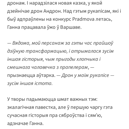
дронам. І нарадзілася новая казка, у якой
дзейнічае дрон Андрон. Над гэтым рукапісам, які і
быў адпраўлены на конкурс Pradmova летась,
Ганна працавала ўжо ў Варшаве.
—
Вядома, мой персанаж за гэты час прайшоў
дзіўную трансфармацыю, і атрымалася зусім
іншая гісторыя, чым прыгоды хлопчыка і
смешнага чалавечка з прапелерам
, —
прызнаецца аўтарка. —
Дрон у маім рукапісе —
зусім іншая істота.
У творы падымаюцца шмат важных тэм:
экалагічная павестка, але ў першую чаргу гэта
сучасная гісторыя пра сяброўства і сям’ю,
адзначае Ганна.