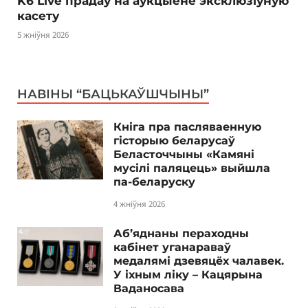
K6 Live прадаў на аўкцыёне эксклюзіўную
касету
5 жніўня 2026
НАВІНЫ “БАЦЬКАЎШЧЫНЫ”
Кніга пра пасляваенную
гісторыю беларусаў
Беласточчыны «Камяні
мусілі паляцець» выйшла
па-беларуску
4 жніўня 2026
Аб’яднаны пераходны
кабінет уганараваў
медалямі дзевяцёх чалавек.
У іхным ліку – Кацярына
Ваданосава