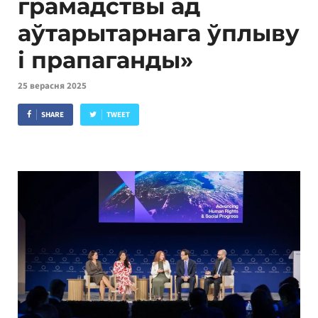
грамадствы ад
аўтарытарнага ўплыву
і прапаганды»
25 верасня 2025
SHARE
TWEET