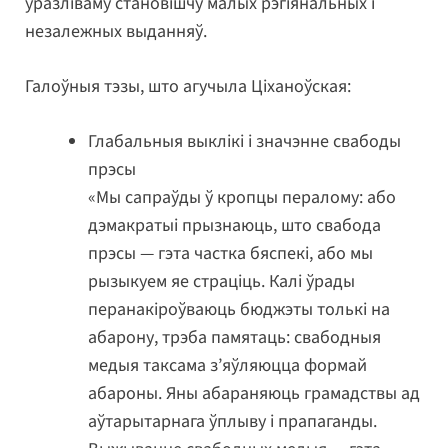
ўразліваму становішчу малых рэгіянальных і
незалежных выданняў.
Галоўныя тэзы, што агучыла Ціханоўская:
Глабальныя выклікі і значэнне свабоды
прэсы
«Мы сапраўды ў кропцы пералому: або
дэмакратыі прызнаюць, што свабода
прэсы — гэта частка бяспекі, або мы
рызыкуем яе страціць. Калі ўрады
перанакіроўваюць бюджэты толькі на
абарону, трэба памятаць: свабодныя
медыя таксама з’яўляюцца формай
абароны. Яны абараняюць грамадствы ад
аўтарытарнага ўплыву і прапаганды.