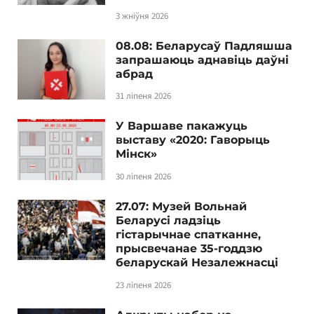
3 жніўня 2026
08.08: Беларусаў Падляшша
запрашаюць аднавіць даўні
абрад
31 ліпеня 2026
У Варшаве пакажуць
выставу «2020: Гаворыць
Мінск»
30 ліпеня 2026
27.07: Музей Вольнай
Беларусі ладзіць
гістарычнае спатканне,
прысвечанае 35-годдзю
беларускай Незалежнасці
23 ліпеня 2026