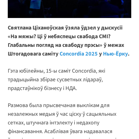
Святлана Ціханоўская ўзяла ўдзел у дыскусіі
«На мяжы? Ці ў небяспецы свабода СМІ?
Глабальны погляд на свабоду прэсы» ў межах
Штогадовага саміту
Concordia 2025
у
Нью-Ёрку
.
Гэта юбілейны, 15-ы саміт Concordia, які
традыцыйна збірае сусветных лідараў,
прадстаўнікоў бізнесу і НДА.
Размова была прысвечаная выклікам для
незалежных медыя ў час ціску ў сацыяльных
сетках, штучнага інтэлекту і недахопу
фінансавання. Асаблівая ўвага надавалася