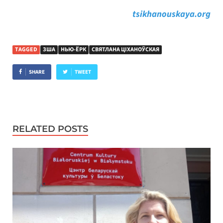
tsikhanouskaya.org
TAGGED
ЗША
НЬЮ-ЁРК
СВЯТЛАНА ЦІХАНОЎСКАЯ
SHARE
TWEET
RELATED POSTS