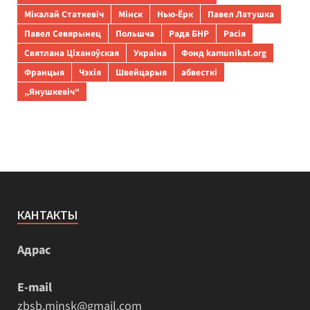
Мікалай Статкевіч
Мінск
Нью-Ёрк
Павел Латушка
Павел Севярынец
Польшча
Рада БНР
Расія
Святлана Ціханоўская
Украіна
Фонд kamunikat.org
Францыя
Чэхія
Швейцарыя
абвесткі
„Янушкевіч“
КАНТАКТЫ
Адрас
E-mail
zbsb.minsk@gmail.com