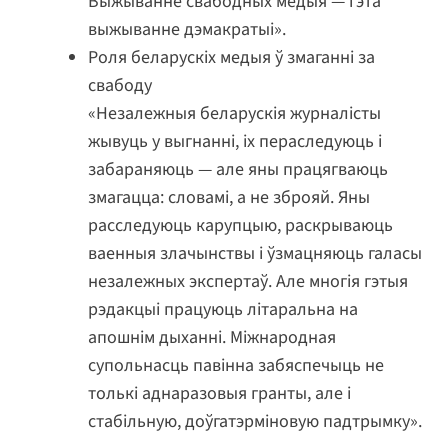
Выжыванне свабодных медыя — гэта
выжыванне дэмакратыі».
Роля беларускіх медыя ў змаганні за
свабоду
«Незалежныя беларускія журналісты
жывуць у выгнанні, іх пераследуюць і
забараняюць — але яны працягваюць
змагацца: словамі, а не зброяй. Яны
расследуюць карупцыю, раскрываюць
ваенныя злачынствы і ўзмацняюць галасы
незалежных экспертаў. Але многія гэтыя
рэдакцыі працуюць літаральна на
апошнім дыханні. Міжнародная
супольнасць павінна забяспечыць не
толькі аднаразовыя гранты, але і
стабільную, доўгатэрміновую падтрымку».