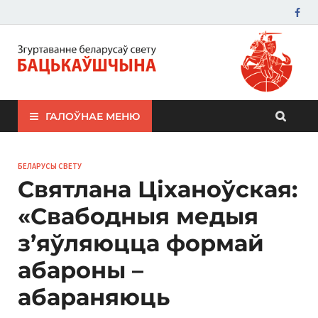
ЗБС "Бацькаўшчына"
ГАЛОЎНАЕ МЕНЮ
БЕЛАРУСЫ СВЕТУ
Святлана Ціханоўская:
«Свабодныя медыя
з’яўляюцца формай
абароны –
абараняюць