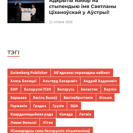
Адкрыты набор на
стыпендыю імя Святланы
Ціханоўскай у Аўстрыі!
21 ліпеня 2026
ТЭГІ
Gutenberg Publisher
Аб’яднаны пераходны кабінет
Алесь Бяляцкі
Альгерд Бахарэвіч
Андрэй Хадановіч
БНР
Беларускі ПЭН
Беларусь
Беласток
Берлін
Варшава
Васіль Быкаў
Вялікабрытанія
Вільня
Германія
Гродна
Грузія
ЗША
Каардынацыйная рада
Канада
Латвія
Лявон Вольскі
Літва
Міжнародны саюз беларускіх пісьменнікаў