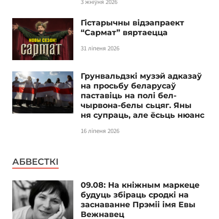
3 жніўня 2026
Гістарычны відэапраект
“Сармат” вяртаецца
31 ліпеня 2026
Грунвальдзкі музэй адказаў
на просьбу беларусаў
паставіць на полі бел-
чырвона-белы сьцяг. Яны
ня супраць, але ёсьць нюанс
16 ліпеня 2026
АБВЕСТКІ
09.08: На кніжным маркеце
будуць збіраць сродкі на
заснаванне Прэміі імя Евы
Вежнавец