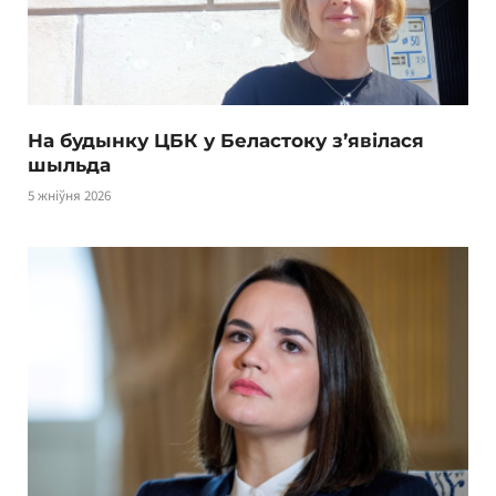
На будынку ЦБК у Беластоку з’явілася
шыльда
5 жніўня 2026