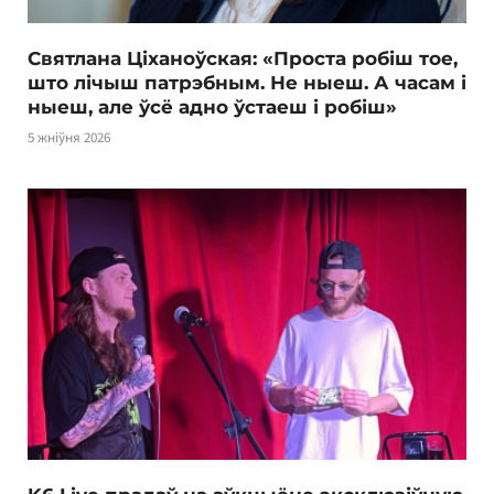
Святлана Ціханоўская: «Проста робіш тое,
што лічыш патрэбным. Не ныеш. А часам і
ныеш, але ўсё адно ўстаеш і робіш»
5 жніўня 2026