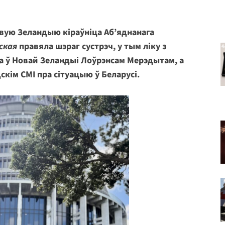
овую Зеландыю кіраўніца Аб’яднанага
ская
правяла шэраг сустрэч, у тым ліку з
за ў Новай Зеландыі Лоўрэнсам Мерэдытам, а
скім СМІ пра сітуацыю ў Беларусі.