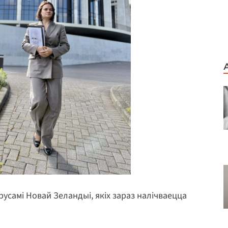
русамі Новай Зеландыі, якіх зараз налічваецца