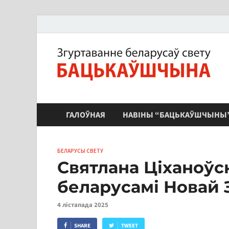
ЗБС "Бацькаўшчына"
ГАЛОЎНАЯ
НАВІНЫ “БАЦЬКАЎШЧЫНЫ
БЕЛАРУСЫ СВЕТУ
Святлана Ціханоўс
беларусамі Новай 
4 лістапада 2025
SHARE
TWEET