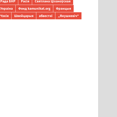
Рада БНР
Расія
Святлана Ціханоўская
Украіна
Фонд kamunikat.org
Францыя
Чэхія
Швейцарыя
абвесткі
„Янушкевіч“