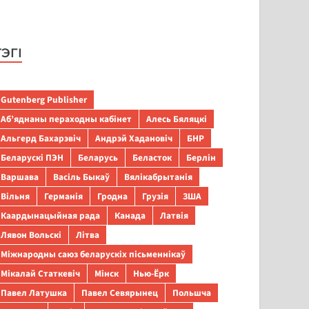
ТЭГІ
Gutenberg Publisher
Аб’яднаны пераходны кабінет
Алесь Бяляцкі
Альгерд Бахарэвіч
Андрэй Хадановіч
БНР
Беларускі ПЭН
Беларусь
Беласток
Берлін
Варшава
Васіль Быкаў
Вялікабрытанія
Вільня
Германія
Гродна
Грузія
ЗША
Каардынацыйная рада
Канада
Латвія
Лявон Вольскі
Літва
Міжнародны саюз беларускіх пісьменнікаў
Мікалай Статкевіч
Мінск
Нью-Ёрк
Павел Латушка
Павел Севярынец
Польшча