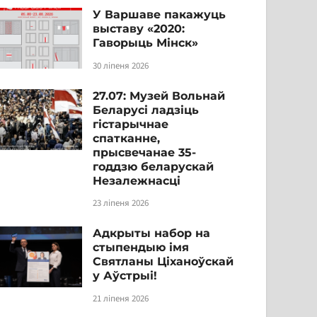
У Варшаве пакажуць
выставу «2020:
Гаворыць Мінск»
30 ліпеня 2026
27.07: Музей Вольнай
Беларусі ладзіць
гістарычнае
спатканне,
прысвечанае 35-
годдзю беларускай
Незалежнасці
23 ліпеня 2026
Адкрыты набор на
стыпендыю імя
Святланы Ціханоўскай
у Аўстрыі!
21 ліпеня 2026