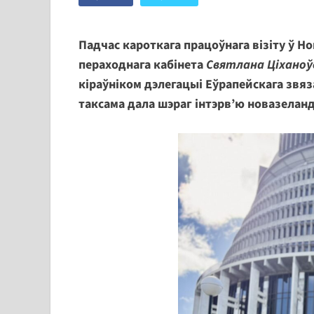
Падчас кароткага працоўнага візіту ў Н
пераходнага кабінета
Святлана Ціханоў
кіраўніком дэлегацыі Еўрапейскага звя
таксама дала шэраг інтэрв’ю новазеланд