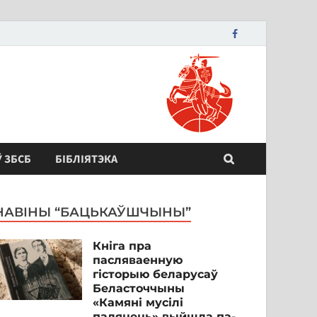
Ў ЗБСБ
БІБЛІЯТЭКА
НАВІНЫ “БАЦЬКАЎШЧЫНЫ”
Кніга пра
пасляваенную
гісторыю беларусаў
Беласточчыны
«Камяні мусілі
паляцець» выйшла па-