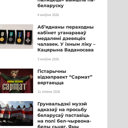
беларуску
4 жніўня 2026
Аб’яднаны пераходны
кабінет уганараваў
медалямі дзевяцёх
чалавек. У іхным ліку –
Кацярына Ваданосава
3 жніўня 2026
Гістарычны
відэапраект “Сармат”
вяртаецца
31 ліпеня 2026
Грунвальдзкі музэй
адказаў на просьбу
беларусаў паставіць
на полі бел-чырвона-
белы сьцяг. Яны