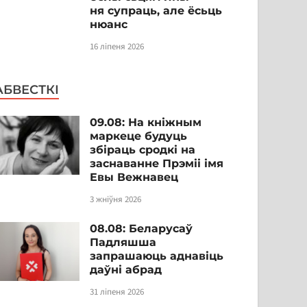
ня супраць, але ёсьць
нюанс
16 ліпеня 2026
АБВЕСТКІ
09.08: На кніжным
маркеце будуць
збіраць сродкі на
заснаванне Прэміі імя
Евы Вежнавец
3 жніўня 2026
08.08: Беларусаў
Падляшша
запрашаюць аднавіць
даўні абрад
31 ліпеня 2026