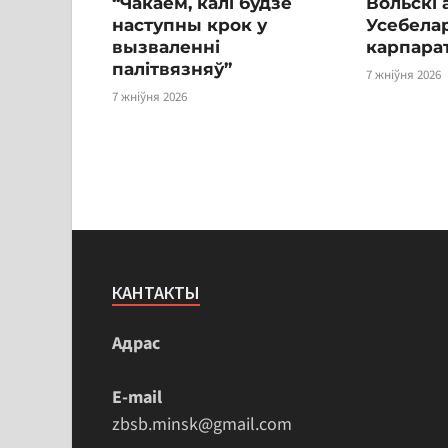
“Чакаем, калі будзе
Вольскі 
наступны крок у
Усебелар
вызваленні
карпара
палітвязняў”
7 жніўня 2026
7 жніўня 2026
КАНТАКТЫ
Адрас
E-mail
zbsb.minsk@gmail.com