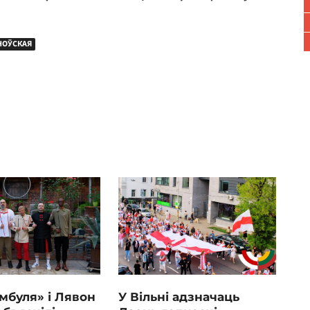
НОЎСКАЯ
мбуля» і Лявон
У Вільні адзначаць