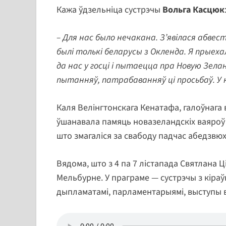
Кажа ўдзельніца сустрэчы
Вольга Касцюк
– Для нас было нечакана. З’явілася абве
былі толькі беларусы з Окленда. Я прыех
да нас у госці і пытаецца пра Новую Зела
пытанняў, патрабаванняў ці просьбаў. У 
Каля Велінгтонскага Кенатафа, галоўнага
ўшанавала памяць новазеландскіх ваяроў у
што змагаліся за свабоду падчас абедзвюх
Вядома, што з 4 па 7 лістапада Святлана Ц
Мельбурне. У праграме — сустрэчы з кіраўн
дыпламатамі, парламентарыямі, выступы ва