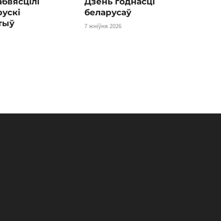
абвясцілі
Дзень годнасці
ускі
беларусаў
тыў
7 жніўня 2026