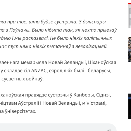
:
стка пра тое, што будзе сустрэча. З дыяспары
ала з Поўначы. Было нібыта так, як нехто прыехаў
ндыю і мы расказвалі. Не было ніякіх палітычных
нас тут няма ніякіх пытанняў з легалізацыяй.
 ваеннага мемарыяла Новай Зеландыі, Ціханоўская
 складзе сіл ANZAC, сярод якіх былі і беларусы,
 сусветных войнаў.
іханоўская правядзе сустрэчы ў Канберы, Сіднэі,
іцтвам Аўстраліі і Новай Зеландыі, міністрамі,
 ўніверсітэтах.