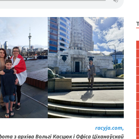
racyja.com,
фота з архіва Вольгі Касцюк і Офіса Ціханоўскай