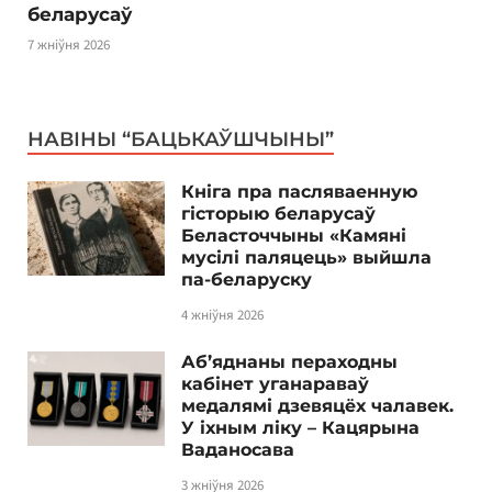
беларусаў
7 жніўня 2026
НАВІНЫ “БАЦЬКАЎШЧЫНЫ”
Кніга пра пасляваенную
гісторыю беларусаў
Беласточчыны «Камяні
мусілі паляцець» выйшла
па-беларуску
4 жніўня 2026
Аб’яднаны пераходны
кабінет уганараваў
медалямі дзевяцёх чалавек.
У іхным ліку – Кацярына
Ваданосава
3 жніўня 2026