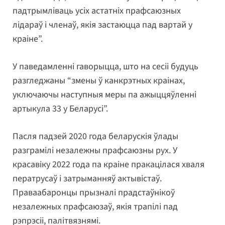
падтрымліваць усіх астатніх прафсаюзных
лідараў і членаў, якія застаюцца пад вартай у
краіне”.
У паведамленні гаворыцца, што на сесіі будуць
разгледжаны “змены ў канкрэтных краінах,
уключаючы наступныя меры па ажыццяўленні
артыкула 33 у Беларусі”.
Пасля падзей 2020 года беларускія ўлады
разграмілі незалежны прафсаюзны рух. У
красавіку 2022 года па краіне пракацілася хваля
ператрусаў і затрыманняў актывістаў.
Праваабаронцы прызналі прадстаўнікоў
незалежных прафсаюзаў, якія трапілі пад
рэпрэсіі, палітвязнямі.