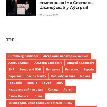
стыпендыю імя Святланы
Ціханоўскай у Аўстрыі!
21 ліпеня 2026
ТЭГІ
Gutenberg Publisher
Аб’яднаны пераходны кабінет
Алесь Бяляцкі
Альгерд Бахарэвіч
Андрэй Хадановіч
БНР
Беларускі ПЭН
Беларусь
Беласток
Берлін
Варшава
Васіль Быкаў
Вялікабрытанія
Вільня
Германія
Гродна
Грузія
ЗША
Каардынацыйная рада
Канада
Латвія
Лявон Вольскі
Літва
Міжнародны саюз беларускіх пісьменнікаў