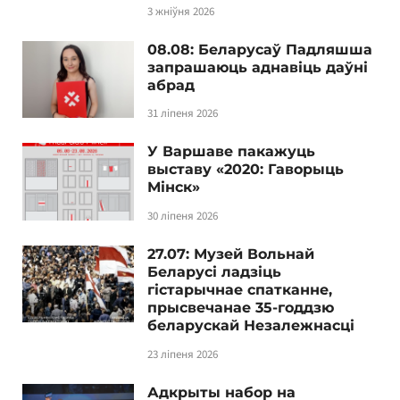
3 жніўня 2026
08.08: Беларусаў Падляшша
запрашаюць аднавіць даўні
абрад
31 ліпеня 2026
У Варшаве пакажуць
выставу «2020: Гаворыць
Мінск»
30 ліпеня 2026
27.07: Музей Вольнай
Беларусі ладзіць
гістарычнае спатканне,
прысвечанае 35-годдзю
беларускай Незалежнасці
23 ліпеня 2026
Адкрыты набор на