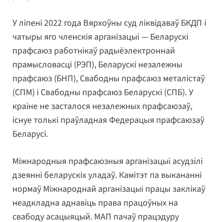
У ліпені 2022 года Вярхоўны суд ліквідаваў БКДП і
чатыры яго членскія арганізацыі — Беларускі
прафсаюз работнікаў радыёэлектроннай
прамысловасці (РЭП), Беларускі незалежны
прафсаюз (БНП), Свабодны прафсаюз металістаў
(СПМ) і Свабодны прафсаюз Беларускі (СПБ). У
краіне не засталося незалежных прафсаюзаў,
існуе толькі праўладная Федерацыя прафсаюзаў
Беларусі.
Міжнародныя прафсаюзныя арганізацыі асудзілі
дзеянні беларускіх уладаў. Камітэт па выкананні
нормаў Міжнароднай арганізацыі працы заклікаў
неадкладна аднавіць права працоўных на
свабоду асацыяцый. МАП пачаў працэдуру