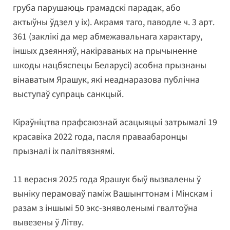
груба парушаюць грамадскі парадак, або
актыўны ўдзел у іх). Акрамя таго, паводле ч. 3 арт.
361 (заклікі да мер абмежавальнага характару,
іншых дзеянняў, накіраваных на прычыненне
шкоды нацбяспецы Беларусі) асобна прызнаны
вінаватым Ярашук, які неаднаразова публічна
выступаў супраць санкцый.
Кіраўніцтва прафсаюзнай асацыяцыі затрымалі 19
красавіка 2022 года, пасля праваабаронцы
прызналі іх палітвязнямі.
11 верасня 2025 года Ярашук быў вызвалены ў
выніку перамоваў паміж Вашынгтонам і Мінскам і
разам з іншымі 50 экс-зняволенымі гвалтоўна
вывезены ў Літву.