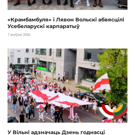
«Крамбамбуля» і Лявон Вольскі абвясцілі
Усебеларускі карпаратыў
7 жніўня 2026
У Вільні адзначаць Дзень годнасці