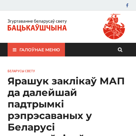
ЗБС "Бацькаўшчына"
ГАЛОЎНАЕ МЕНЮ
БЕЛАРУСЫ СВЕТУ
Ярашук заклікаў МАП
да далейшай
падтрымкі
рэпрэсаваных у
Беларусі