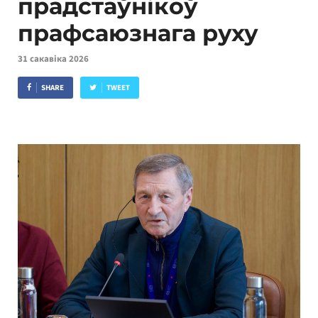
прадстаўнікоў
прафсаюзнага руху
31 сакавіка 2026
SHARE
TWEET