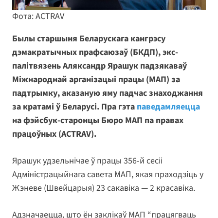
Фота: ACTRAV
Былы старшыня Беларускага кангрэсу
дэмакратычных прафсаюзаў (БКДП), экс-
палітвязень Аляксандр Ярашук падзякаваў
Міжнароднай арганізацыі працы (МАП) за
падтрымку, аказаную яму падчас знаходжання
за кратамі ў Беларусі. Пра гэта
паведамляецца
на фэйсбук-старонцы Бюро МАП па правах
працоўных (ACTRAV).
Ярашук удзельнічае ў працы 356-й сесіі
Адміністрацыйнага савета МАП, якая праходзіць у
Жэневе (Швейцарыя) 23 сакавіка — 2 красавіка.
Адзначаецца, што ён заклікаў МАП “працягваць