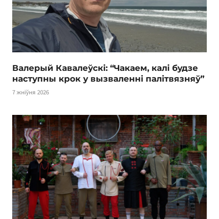
Валерый Кавалеўскі: “Чакаем, калі будзе
наступны крок у вызваленні палітвязняў”
7 жніўня 2026