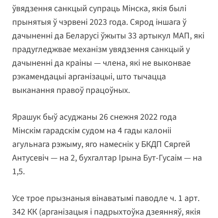
ўвядзення санкцый супраць Мінска, якія былі
прынятыя ў чэрвені 2023 года. Сярод іншага ў
дачыненні да Беларусі ўжыты 33 артыкул МАП, які
прадугледжвае механізм увядзення санкцый у
дачыненні да краіны — члена, які не выконвае
рэкамендацыі арганізацыі, што тычацца
выканання правоў працоўных.
Ярашук быў асуджаны 26 снежня 2022 года
Мінскім гарадскім судом на 4 гады калоніі
агульнага рэжыму, яго намеснік у БКДП Сяргей
Антусевіч — на 2, бухгалтар Ірына Бут-Гусаім — на
1,5.
Усе трое прызнаныя вінаватымі паводле ч. 1 арт.
342 КК (арганізацыя і падрыхтоўка дзеянняў, якія