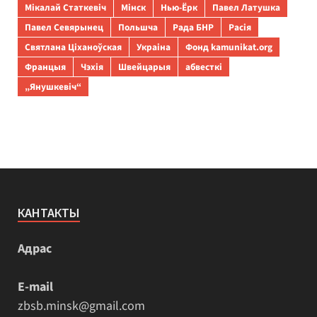
Мікалай Статкевіч
Мінск
Нью-Ёрк
Павел Латушка
Павел Севярынец
Польшча
Рада БНР
Расія
Святлана Ціханоўская
Украіна
Фонд kamunikat.org
Францыя
Чэхія
Швейцарыя
абвесткі
„Янушкевіч“
КАНТАКТЫ
Адрас
E-mail
zbsb.minsk@gmail.com