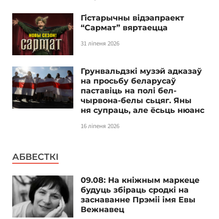
Гістарычны відэапраект
“Сармат” вяртаецца
31 ліпеня 2026
Грунвальдзкі музэй адказаў
на просьбу беларусаў
паставіць на полі бел-
чырвона-белы сьцяг. Яны
ня супраць, але ёсьць нюанс
16 ліпеня 2026
АБВЕСТКІ
09.08: На кніжным маркеце
будуць збіраць сродкі на
заснаванне Прэміі імя Евы
Вежнавец