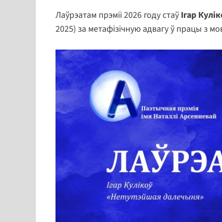
Лаўрэатам прэміі 2026 году стаў
Ігар Кулі
2025) за метафізічную адвагу ў працы з мо