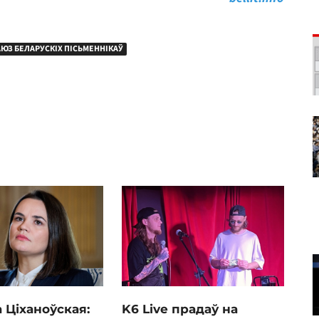
ЮЗ БЕЛАРУСКІХ ПІСЬМЕННІКАЎ
 Ціханоўская:
K6 Live прадаў на