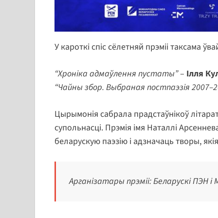
У кароткі спіс сёлетняй прэміі таксама ўва
“Хроніка адмаўлення пустаты”
–
Ілля Ку
“Чайны збор. Выбраная постпаэзія 2007–2
Цырымонія сабрала прадстаўнікоў літара
супольнасці. Прэмія імя Наталлі Арсеннев
беларускую паэзію і адзначаць творы, як
Арганізатары прэміі: Беларускі ПЭН і