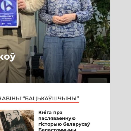
коў
НАВІНЫ “БАЦЬКАЎШЧЫНЫ”
Кніга пра
пасляваенную
гісторыю беларусаў
Беласточчыны