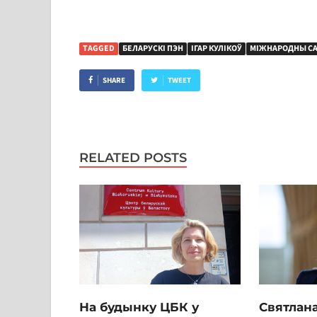
TAGGED
БЕЛАРУСКІ ПЭН
ІГАР КУЛІКОЎ
МІЖНАРОДНЫ СА
SHARE
TWEET
RELATED POSTS
На будынку ЦБК у
Святлана