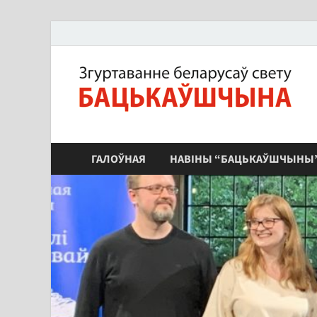
ЗБС "Бацькаўшчына"
ГАЛОЎНАЯ
НАВІНЫ “БАЦЬКАЎШЧЫНЫ