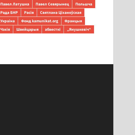
Павел Латушка
Павел Севярынец
Польшча
Рада БНР
Расія
Святлана Ціханоўская
Украіна
Фонд kamunikat.org
Францыя
Чэхія
Швейцарыя
абвесткі
„Янушкевіч“