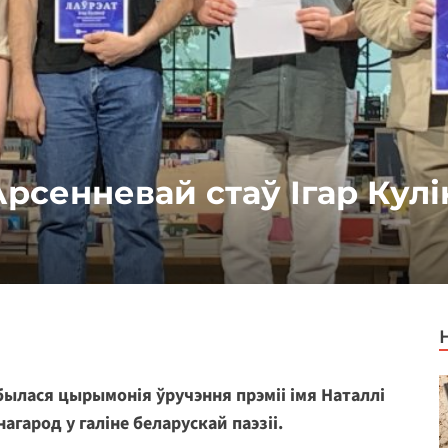
рсенневай стаў Ігар Кулі
былася цырымонія ўручэння прэміі імя Наталлі
гарод у галіне беларускай паэзіі.