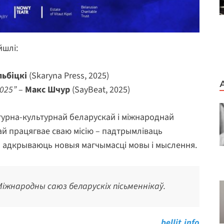
йшлі:
льбіцкі
(Skaryna Press, 2025)
025”
–
Макс Шчур
(SayBeat, 2025)
турна-культурнай беларускай і міжнароднай
ай працягвае сваю місію – падтрымліваць
ія адкрываюць новыя магчымасці мовы і мыслення.
 Міжнародны саюз беларускіх пісьменнікаў.
bellit.info