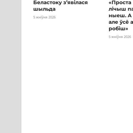
Беластоку з’явілася
«Проста 
шыльда
лічыш п
ныеш. А 
5 жніўня 2026
але ўсё 
робіш»
5 жніўня 2026