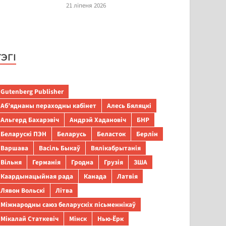
21 ліпеня 2026
ТЭГІ
Gutenberg Publisher
Аб’яднаны пераходны кабінет
Алесь Бяляцкі
Альгерд Бахарэвіч
Андрэй Хадановіч
БНР
Беларускі ПЭН
Беларусь
Беласток
Берлін
Варшава
Васіль Быкаў
Вялікабрытанія
Вільня
Германія
Гродна
Грузія
ЗША
Каардынацыйная рада
Канада
Латвія
Лявон Вольскі
Літва
Міжнародны саюз беларускіх пісьменнікаў
Мікалай Статкевіч
Мінск
Нью-Ёрк