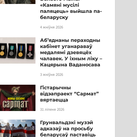
«Камяні мусілі
паляцець» выйшла па-
беларуску
4 жніўня 2026
Аб’яднаны пераходны
кабінет уганараваў
медалямі дзевяцёх
чалавек. У іхным ліку –
Кацярына Ваданосава
3 жніўня 2026
Гістарычны
відэапраект “Сармат”
вяртаецца
31 ліпеня 2026
Грунвальдзкі музэй
адказаў на просьбу
беларусаў паставіць