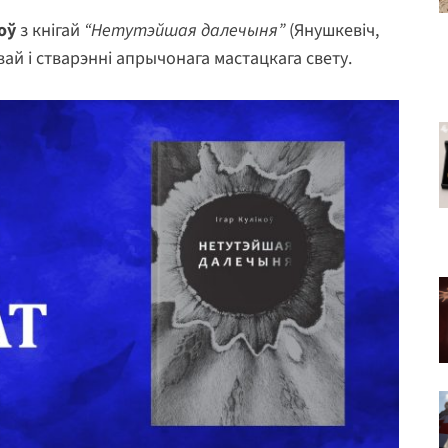
коў
з кнігай
“Нетутэйшая далечыня”
(Янушкевіч,
вай і стварэнні апрычонага мастацкага свету.