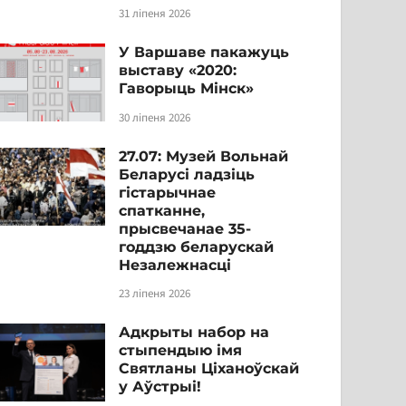
31 ліпеня 2026
У Варшаве пакажуць
выставу «2020:
Гаворыць Мінск»
30 ліпеня 2026
27.07: Музей Вольнай
Беларусі ладзіць
гістарычнае
спатканне,
прысвечанае 35-
годдзю беларускай
Незалежнасці
23 ліпеня 2026
Адкрыты набор на
стыпендыю імя
Святланы Ціханоўскай
у Аўстрыі!