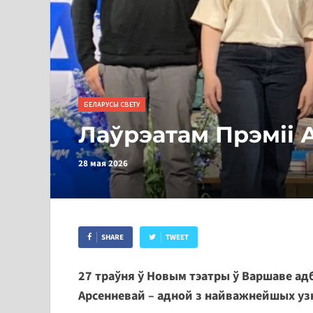
БЕЛАРУСЫ СВЕТУ
Лаўрэатам Прэміі А
28 мая 2026
SHARE
TWEET
27 траўня ў Новым тэатры ў Варшаве ад
Арсенневай – адной з найважнейшых узна