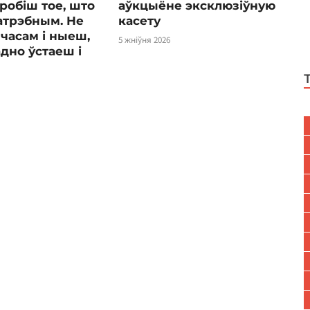
робіш тое, што
аўкцыёне эксклюзіўную
атрэбным. Не
касету
часам і ныеш,
5 жніўня 2026
адно ўстаеш і