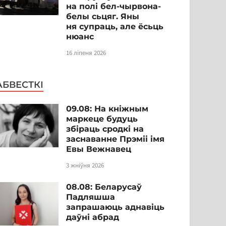
на полі бел-чырвона-
белы сьцяг. Яны
ня супраць, але ёсьць
нюанс
16 ліпеня 2026
АБВЕСТКІ
09.08: На кніжным
маркеце будуць
збіраць сродкі на
заснаванне Прэміі імя
Евы Вежнавец
3 жніўня 2026
08.08: Беларусаў
Падляшша
запрашаюць аднавіць
даўні абрад