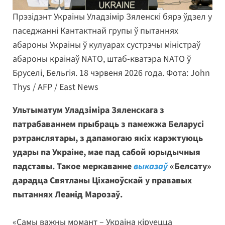
Прэзідэнт Украіны Уладзімір Зяленскі бярэ ўдзел у
паседжанні Кантактнай групы ў пытаннях
абароны Украіны ў кулуарах сустрэчы міністраў
абароны краінаў NATO, штаб-кватэра NATO ў
Бруселі, Бельгія. 18 чэрвеня 2026 года. Фота: John
Thys / AFP / East News
Ультыматум Уладзіміра Зяленскага з
патрабаваннем прыбраць з памежжа Беларусі
рэтранслятары, з дапамогаю якіх карэктуюць
удары па Украіне, мае пад сабой юрыдычныя
падставы. Такое меркаванне
выказаў
«Белсату»
дарадца Святланы Ціханоўскай у прававых
пытаннях Леанід Марозаў.
«Самы важны момант – Украіна кіруецца