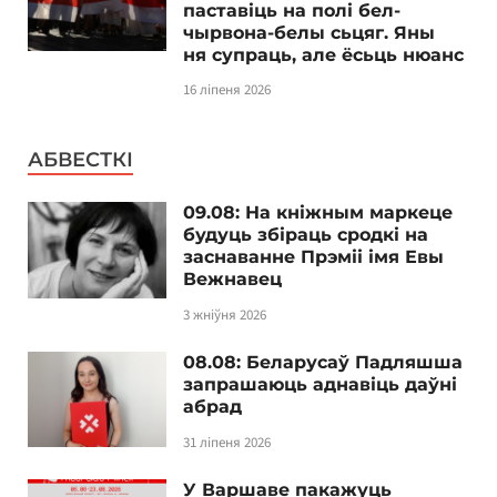
паставіць на полі бел-
чырвона-белы сьцяг. Яны
ня супраць, але ёсьць нюанс
16 ліпеня 2026
АБВЕСТКІ
09.08: На кніжным маркеце
будуць збіраць сродкі на
заснаванне Прэміі імя Евы
Вежнавец
3 жніўня 2026
08.08: Беларусаў Падляшша
запрашаюць аднавіць даўні
абрад
31 ліпеня 2026
У Варшаве пакажуць