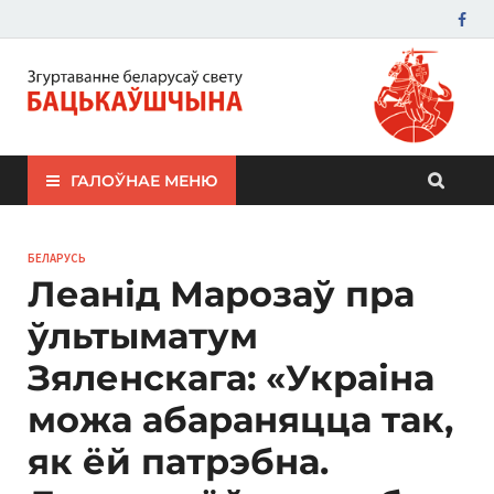
ЗБС "Бацькаўшчына"
ГАЛОЎНАЕ МЕНЮ
БЕЛАРУСЬ
Леанід Марозаў пра
ўльтыматум
Зяленскага: «Украіна
можа абараняцца так,
як ёй патрэбна.