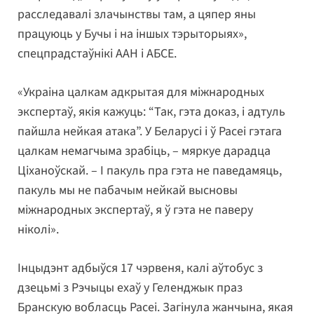
расследавалі злачынствы там, а цяпер яны
працуюць у Бучы і на іншых тэрыторыях»,
спецпрадстаўнікі ААН і АБСЕ.
«Украіна цалкам адкрытая для міжнародных
экспертаў, якія кажуць: “Так, гэта доказ, і адтуль
пайшла нейкая атака”. У Беларусі і ў Расеі гэтага
цалкам немагчыма зрабіць, – мяркуе дарадца
Ціханоўскай. – І пакуль пра гэта не паведамяць,
пакуль мы не пабачым нейкай высновы
міжнародных экспертаў, я ў гэта не паверу
ніколі».
Інцыдэнт адбыўся 17 чэрвеня, калі аўтобус з
дзецьмі з Рэчыцы ехаў у Геленджык праз
Бранскую вобласць Расеі. Загінула жанчына, якая