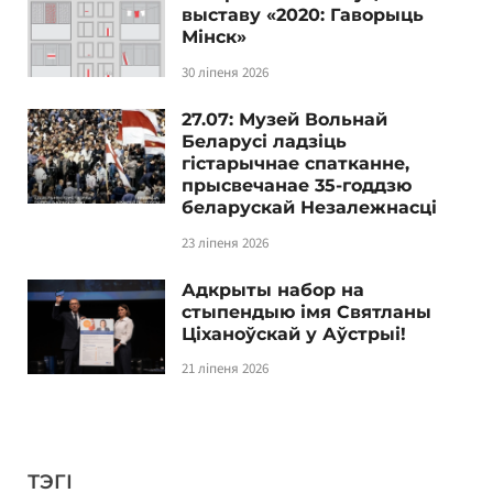
выставу «2020: Гаворыць
Мінск»
30 ліпеня 2026
27.07: Музей Вольнай
Беларусі ладзіць
гістарычнае спатканне,
прысвечанае 35-годдзю
беларускай Незалежнасці
23 ліпеня 2026
Адкрыты набор на
стыпендыю імя Святланы
Ціханоўскай у Аўстрыі!
21 ліпеня 2026
ТЭГІ