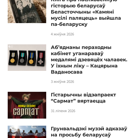
гісторыю беларусаў
Беласточчыны «Камяні
мусілі паляцець» выйшла
па-беларуску
4 жніўня 2026
Аб’яднаны пераходны
кабінет уганараваў
медалямі дзевяцёх чалавек.
У іхным ліку – Кацярына
Ваданосава
3 жніўня 2026
Гістарычны відэапраект
“Сармат” вяртаецца
31 ліпеня 2026
Грунвальдзкі музэй адказаў
на просьбу беларусаў