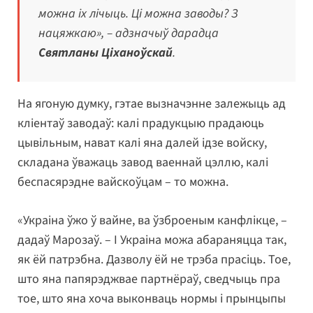
можна іх лічыць. Ці можна заводы? З
нацяжкаю», – адзначыў дарадца
Святланы Ціханоўскай
.
На ягоную думку, гэтае вызначэнне залежыць ад
кліентаў заводаў: калі прадукцыю прадаюць
цывільным, нават калі яна далей ідзе войску,
складана ўважаць завод ваеннай цэллю, калі
беспасярэдне вайскоўцам – то можна.
«Украіна ўжо ў вайне, ва ўзброеным канфлікце, –
дадаў Марозаў. – І Украіна можа абараняцца так,
як ёй патрэбна. Дазволу ёй не трэба прасіць. Тое,
што яна папярэджвае партнёраў, сведчыць пра
тое, што яна хоча выконваць нормы і прынцыпы