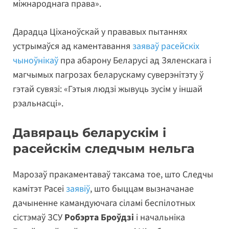
міжнароднага права».
Дарадца Ціханоўскай у прававых пытаннях
устрымаўся ад каментавання
заяваў расейскіх
чыноўнікаў
пра абарону Беларусі ад Зяленскага і
магчымых пагрозах беларускаму суверэнітэту ў
гэтай сувязі: «Гэтыя людзі жывуць зусім у іншай
рэальнасці».
Давяраць беларускім і
расейскім следчым нельга
Марозаў пракаментаваў таксама тое, што Следчы
камітэт Расеі
заявіў
, што быццам вызначанае
дачыненне камандуючага сіламі беспілотных
сістэмаў ЗСУ
Робэрта Броўдзі
і начальніка