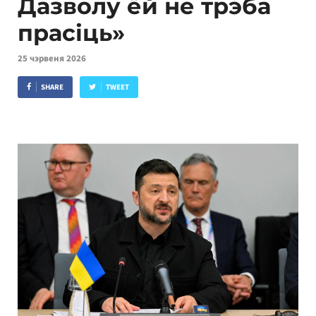
Дазволу ёй не трэба
прасіць»
25 чэрвеня 2026
SHARE
TWEET