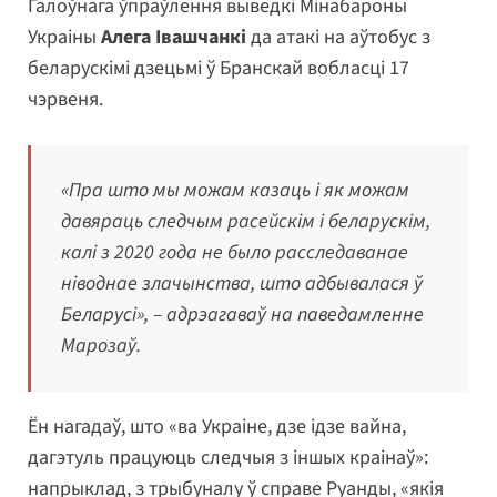
Галоўнага ўпраўлення выведкі Мінабароны
Украіны
Алега Івашчанкі
да атакі на аўтобус з
беларускімі дзецьмі ў Бранскай вобласці 17
чэрвеня.
«Пра што мы можам казаць і як можам
давяраць следчым расейскім і беларускім,
калі з 2020 года не было расследаванае
ніводнае злачынства, што адбывалася ў
Беларусі», – адрэагаваў на паведамленне
Марозаў.
Ён нагадаў, што «ва Украіне, дзе ідзе вайна,
дагэтуль працуюць следчыя з іншых краінаў»:
напрыклад, з трыбуналу ў справе Руанды, «якія