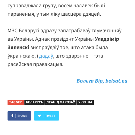
суправаджала групу, восем чалавек былі
параненыя, у тым ліку шасцёра дзяцей.
МЗС Беларусі адразу запатрабаваў тлумачэнняў
ва Украіны. Аднак прэзідэнт Украіны
Уладзімір
Зяленскі
зняпраўдзіў тое, што атака была
ўкраінскаю, і
дадаў
, што здарэнне – гэта
расейская правакацыя.
Вольга Вір, belsat.eu
TAGGED
БЕЛАРУСЬ
ЛЕАНІД МАРОЗАЎ
УКРАІНА
SHARE
TWEET