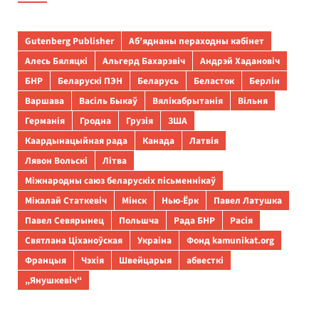
Gutenberg Publisher
Аб’яднаны пераходны кабінет
Алесь Бяляцкі
Альгерд Бахарэвіч
Андрэй Хадановіч
БНР
Беларускі ПЭН
Беларусь
Беласток
Берлін
Варшава
Васіль Быкаў
Вялікабрытанія
Вільня
Германія
Гродна
Грузія
ЗША
Каардынацыйная рада
Канада
Латвія
Лявон Вольскі
Літва
Міжнародны саюз беларускіх пісьменнікаў
Мікалай Статкевіч
Мінск
Нью-Ёрк
Павел Латушка
Павел Севярынец
Польшча
Рада БНР
Расія
Святлана Ціханоўская
Украіна
Фонд kamunikat.org
Францыя
Чэхія
Швейцарыя
абвесткі
„Янушкевіч“