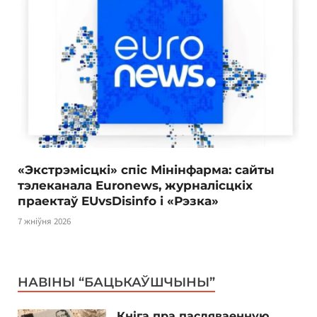
«Экстрэмісцкі» спіс Мінінфарма: сайты
тэлеканала Euronews, журналісцкіх
праектаў EUvsDisinfo і «Рэзка»
7 жніўня 2026
НАВІНЫ “БАЦЬКАЎШЧЫНЫ”
Кніга пра пасляваенную