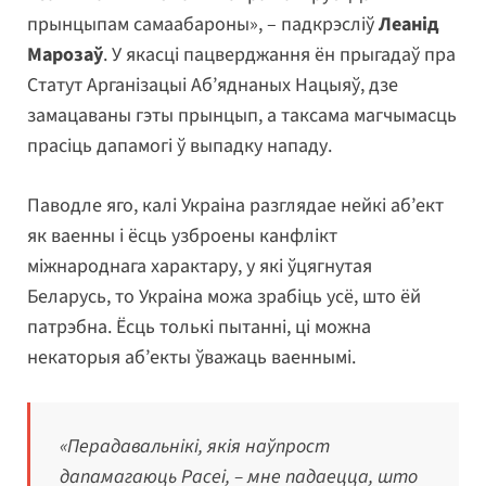
прынцыпам самаабароны», – падкрэсліў
Леанід
Марозаў
. У якасці пацверджання ён прыгадаў пра
Статут Арганізацыі Аб’яднаных Нацыяў, дзе
замацаваны гэты прынцып, а таксама магчымасць
прасіць дапамогі ў выпадку нападу.
Паводле яго, калі Украіна разглядае нейкі аб’ект
як ваенны і ёсць узброены канфлікт
міжнароднага характару, у які ўцягнутая
Беларусь, то Украіна можа зрабіць усё, што ёй
патрэбна. Ёсць толькі пытанні, ці можна
некаторыя аб’екты ўважаць ваеннымі.
«Перадавальнікі, якія наўпрост
дапамагаюць Расеі, – мне падаецца, што