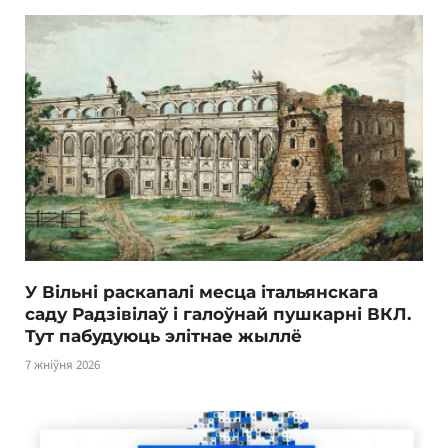
У Вільні раскапалі месца італьянскага
саду Радзівілаў і галоўнай пушкарні ВКЛ.
Тут пабудуюць элітнае жыллё
7 жніўня 2026