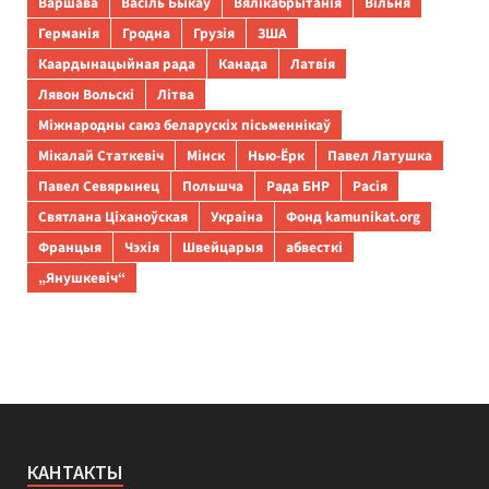
Варшава
Васіль Быкаў
Вялікабрытанія
Вільня
Германія
Гродна
Грузія
ЗША
Каардынацыйная рада
Канада
Латвія
Лявон Вольскі
Літва
Міжнародны саюз беларускіх пісьменнікаў
Мікалай Статкевіч
Мінск
Нью-Ёрк
Павел Латушка
Павел Севярынец
Польшча
Рада БНР
Расія
Святлана Ціханоўская
Украіна
Фонд kamunikat.org
Францыя
Чэхія
Швейцарыя
абвесткі
„Янушкевіч“
КАНТАКТЫ