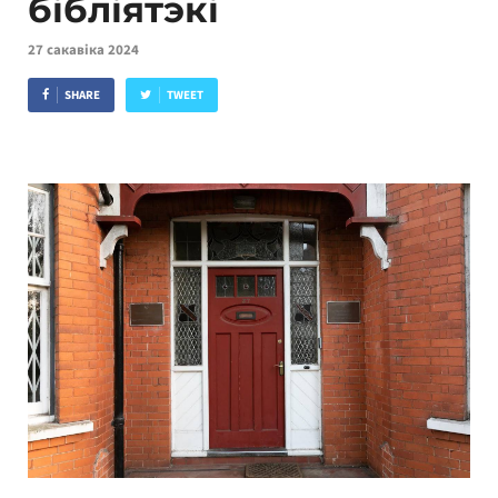
бібліятэкі
27 сакавіка 2024
SHARE
TWEET