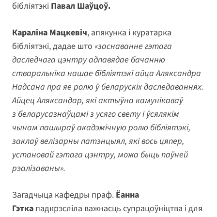
бібліятэкі
Павал Шаўцоў.
Караліна Мацкевіч
, апякунка і куратарка
бібліятэкі, дадае што
«заснаванне гэтага
даследчага цэнтру адпавядае бачанню
стваральніка нашае бібліятэкі айца Аляксандра
Надсана пра яе ролю ў беларускіх даследаваннях.
Айцец Аляксандар, які актыўна камунікаваў
з беларусазнаўцамі з усяго свету і ўсялякім
чынам пашыраў акадэмічную ролю бібліятэкі,
заклаў велізарны патэнцыял, які вось цяпер,
установай гэтага цэнтру, можа быць паўней
рэалізаваны».
Загадчыца кафедры праф.
Ёанна
Гэтка
падкрэсліла важнасць супрацоўніцтва і для