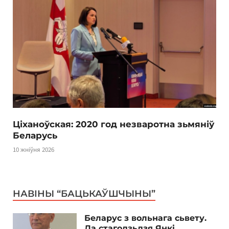
Ціханоўская: 2020 год незваротна зьмяніў
Беларусь
10 жніўня 2026
НАВІНЫ “БАЦЬКАЎШЧЫНЫ”
Беларус з вольнага сьвету.
Да стагодзьдзя Янкі