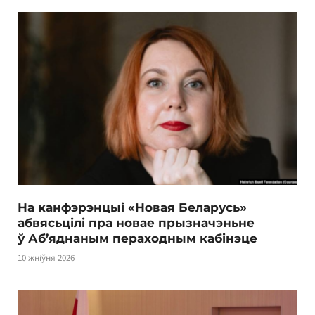
На канфэрэнцыі «Новая Беларусь»
абвясьцілі пра новае прызначэньне
ў Аб’яднаным пераходным кабінэце
10 жніўня 2026