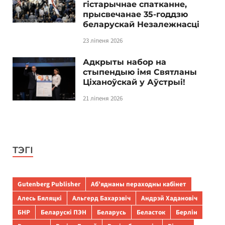
гістарычнае спатканне,
прысвечанае 35-годдзю
беларускай Незалежнасці
23 ліпеня 2026
Адкрыты набор на
стыпендыю імя Святланы
Ціханоўскай у Аўстрыі!
21 ліпеня 2026
ТЭГІ
Gutenberg Publisher
Аб’яднаны пераходны кабінет
Алесь Бяляцкі
Альгерд Бахарэвіч
Андрэй Хадановіч
БНР
Беларускі ПЭН
Беларусь
Беласток
Берлін