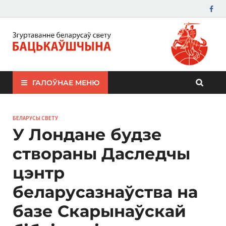
ЗБС "Бацькаўшчына"
ГАЛОЎНАЕ МЕНЮ
БЕЛАРУСЫ СВЕТУ
У Лондане будзе
створаны Даследчы
цэнтр
беларусазнаўства на
базе Скарынаўскай