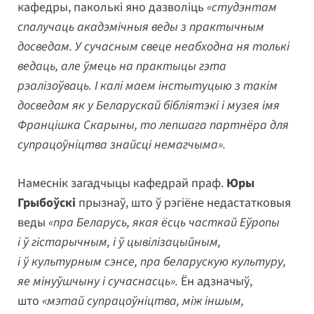
кафедры, паколькі яно дазволіць
«студэнтам
спалучаць акадэмічныя веды з практычным
досведам. У сучасным свеце неабходна ня толькі
ведаць, але ўмець на практыцы гэта
рэалізоўваць. І калі маем інстытуцыю з такім
досведам як у Беларускай бібліятэкі і музея імя
Францішка Скарыны, то лепшага партнёра для
супрацоўніцтва знайсці немагчыма».
Намеснік загадчыцы кафедрай праф.
Юры
Грыбоўскі
прызнаў, што ў рэгіёне недастатковыя
веды
«пра Беларусь, якая ёсць часткай Еўропы
і ў гістарычным, і ў цывілізацыйным,
і ў культурным сэнсе, пра беларускую культуру,
яе мінуўшчыну і сучаснасць».
Ён адзначыў,
што
«мэтай супрацоўніцтва, між іншым,