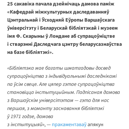
25 сакавіка пачала дзейнічаць дамова паміж
«Кафедрай міжкультурных даследаванняў
Цэнтральнай і Ўсходняй Еўропы Варшаўскага
ўніверсітэту і Беларускай бібліятэкай і музеем
імя Ф. Скарыны ў Лондане аб супрацоўніцтве
і стварэнні Даследчага цэнтру беларусазнаўства
на базе бібліятэкі».
«Бібліятэка мае багаты шматгадовы досвед
супрацоўніцтва з індывідуальнымі даследнікамі
па ўсім свеце. Але цяпер гэтае супрацоўніцтва
становіцца інстытуцыйным. Падпісаная дамова
з Варшаўскім універсітэтам — гэта для нас
першая, з моманту заснавання бібліятэкі
ў 1971 годзе, дамова
з інстытуцыяй»
, —
пракаментаваў
апякун