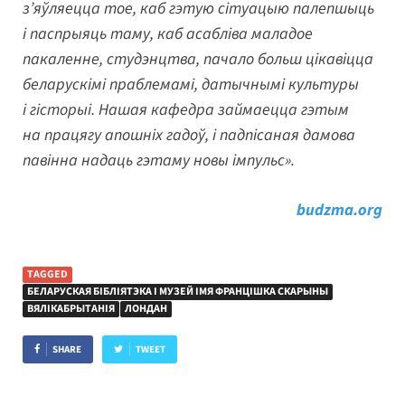
з’яўляецца тое, каб гэтую сітуацыю палепшыць
і паспрыяць таму, каб асабліва маладое
пакаленне, студэнцтва, пачало больш цікавіцца
беларускімі праблемамі, датычнымі культуры
і гісторыі. Нашая кафедра займаецца гэтым
на працягу апошніх гадоў, і падпісаная дамова
павінна надаць гэтаму новы імпульс».
budzma.org
TAGGED
БЕЛАРУСКАЯ БІБЛІЯТЭКА І МУЗЕЙ ІМЯ ФРАНЦІШКА СКАРЫНЫ
ВЯЛІКАБРЫТАНІЯ
ЛОНДАН
SHARE
TWEET