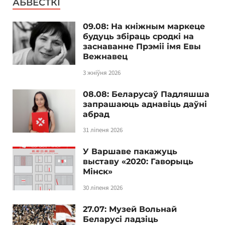
АБВЕСТКІ
09.08: На кніжным маркеце
будуць збіраць сродкі на
заснаванне Прэміі імя Евы
Вежнавец
3 жніўня 2026
08.08: Беларусаў Падляшша
запрашаюць аднавіць даўні
абрад
31 ліпеня 2026
У Варшаве пакажуць
выставу «2020: Гаворыць
Мінск»
30 ліпеня 2026
27.07: Музей Вольнай
Беларусі ладзіць