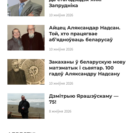
Запрудніка
10 жніўня 2026
Айцец Аляксандар Надсан.
Той, хто працягвае
аб’ядноўваць беларусаў
10 жніўня 2026
Закаханы ў беларускую мову
матэматык і сьвятар. 100
гадоў Аляксандру Надсану
10 жніўня 2026
Дзмітрыю Ярашэўскаму —
75!
8 жніўня 2026