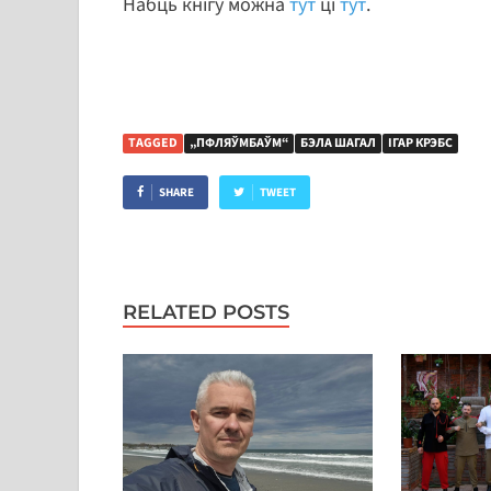
Набць кнігу можна
тут
ці
тут
.
TAGGED
„ПФЛЯЎМБАЎМ“
БЭЛА ШАГАЛ
ІГАР КРЭБС
SHARE
TWEET
RELATED POSTS