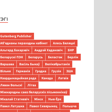
ТЭГІ
Gutenberg Publisher
Аб’яднаны пераходны кабінет
Алесь Бяляцкі
Альгерд Бахарэвіч
Андрэй Хадановіч
БНР
Беларускі ПЭН
Беларусь
Беласток
Берлін
Варшава
Васіль Быкаў
Вялікабрытанія
Вільня
Германія
Гродна
Грузія
ЗША
Каардынацыйная рада
Канада
Латвія
Лявон Вольскі
Літва
Міжнародны саюз беларускіх пісьменнікаў
Мікалай Статкевіч
Мінск
Нью-Ёрк
Павел Латушка
Павел Севярынец
Польшча