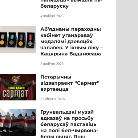
беларуску
4 жніўня 2026
Аб’яднаны пераходны
кабінет уганараваў
медалямі дзевяцёх
чалавек. У іхным ліку –
Кацярына Ваданосава
3 жніўня 2026
Гістарычны
відэапраект “Сармат”
вяртаецца
31 ліпеня 2026
Грунвальдзкі музэй
адказаў на просьбу
беларусаў паставіць
на полі бел-чырвона-
белы сьцяг. Яны