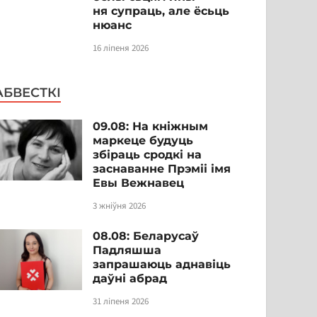
ня супраць, але ёсьць
нюанс
16 ліпеня 2026
АБВЕСТКІ
09.08: На кніжным
маркеце будуць
збіраць сродкі на
заснаванне Прэміі імя
Евы Вежнавец
3 жніўня 2026
08.08: Беларусаў
Падляшша
запрашаюць аднавіць
даўні абрад
31 ліпеня 2026