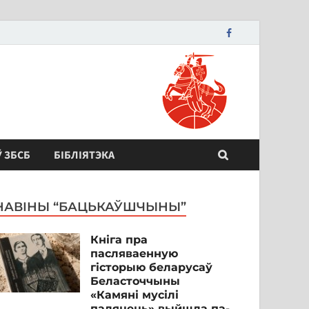
Ў ЗБСБ
БІБЛІЯТЭКА
НАВІНЫ “БАЦЬКАЎШЧЫНЫ”
Кніга пра
пасляваенную
гісторыю беларусаў
Беласточчыны
«Камяні мусілі
паляцець» выйшла па-