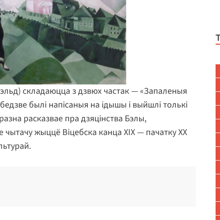
фэльд) складаюцца з дзвюх частак — «Запаленыя
 Абедзве былі напісаныя на ідышы і выйшлі толькі
бразна расказвае пра дзяцінства Бэлы,
е чытачу жыццё Віцебска канца ХІХ — пачатку ХХ
льтурай.