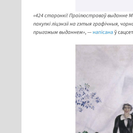
«424 старонкі! Праілюстраваў выданне Ма
пакупкі ліцэнзіі на гэтыя графічныя, чор
прыгожым выданнем»
, —
напісана
ў сацсе