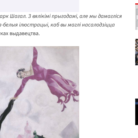
рк Шагал. З вялікімі прыгодамі, але мы дамагліся
на-белыя ілюстрацыі, каб вы маглі насалодзіцца
тках выдавецтва.