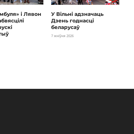
мбуля» і Лявон
У Вільні адзначаць
абвясцілі
Дзень годнасці
ускі
беларусаў
тыў
7 жніўня 2026