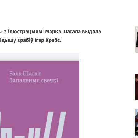
» з ілюстрацыямі Марка Шагала выдала
дышу зрабіў Ігар Крэбс.