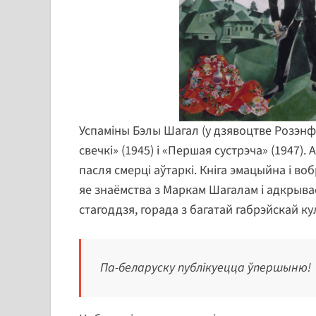
Успаміны Бэлы Шагал (у дзявоцтве Розэн
свечкі» (1945) і «Першая сустрэча» (1947).
пасля смерці аўтаркі. Кніга эмацыйна і во
яе знаёмства з Маркам Шагалам і адкрыва
стагоддзя, горада з багатай габрэйскай ку
Па-беларуску публікуецца ўпершыню!