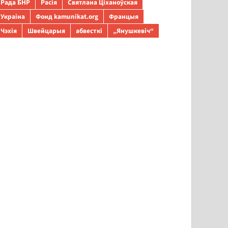
Рада БНР
Расія
Святлана Ціханоўская
Украіна
Фонд kamunikat.org
Францыя
Чэхія
Швейцарыя
абвесткі
„Янушкевіч“