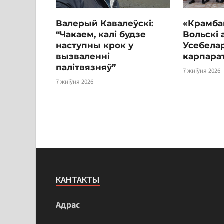
Валерый Кавалеўскі:
«Крамба
“Чакаем, калі будзе
Вольскі 
наступны крок у
Усебелар
вызваленні
карпара
палітвязняў”
7 жніўня 2026
7 жніўня 2026
КАНТАКТЫ
Адрас