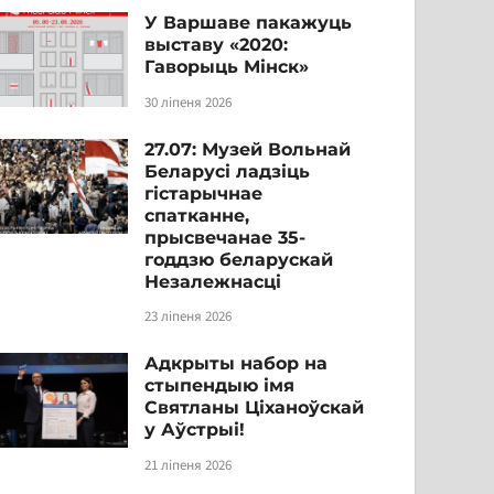
У Варшаве пакажуць
выставу «2020:
Гаворыць Мінск»
30 ліпеня 2026
27.07: Музей Вольнай
Беларусі ладзіць
гістарычнае
спатканне,
прысвечанае 35-
годдзю беларускай
Незалежнасці
23 ліпеня 2026
Адкрыты набор на
стыпендыю імя
Святланы Ціханоўскай
у Аўстрыі!
21 ліпеня 2026