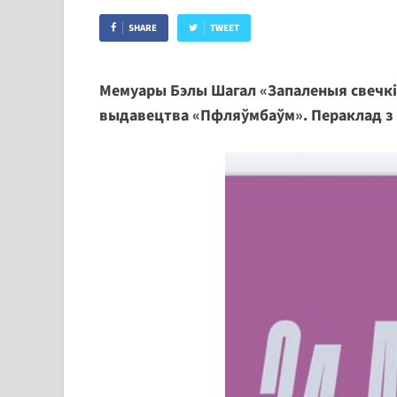
SHARE
TWEET
Мемуары Бэлы Шагал «Запаленыя свечкі
выдавецтва «Пфляўмбаўм». Пераклад з і