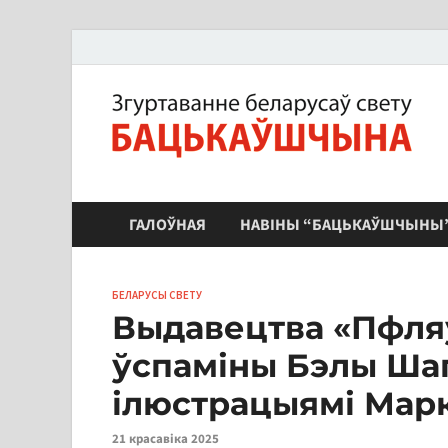
ЗБС "Бацькаўшчына"
ГАЛОЎНАЯ
НАВІНЫ “БАЦЬКАЎШЧЫНЫ
БЕЛАРУСЫ СВЕТУ
Выдавецтва «Пфля
ўспаміны Бэлы Шаг
ілюстрацыямі Мар
21 красавіка 2025