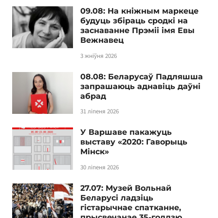
09.08: На кніжным маркеце
будуць збіраць сродкі на
заснаванне Прэміі імя Евы
Вежнавец
3 жніўня 2026
08.08: Беларусаў Падляшша
запрашаюць аднавіць даўні
абрад
31 ліпеня 2026
У Варшаве пакажуць
выставу «2020: Гаворыць
Мінск»
30 ліпеня 2026
27.07: Музей Вольнай
Беларусі ладзіць
гістарычнае спатканне,
прысвечанае 35-годдзю