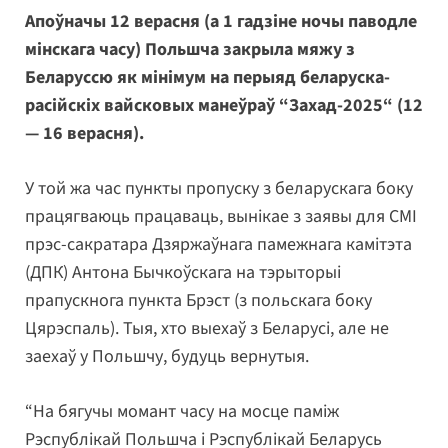
Апоўначы 12 верасня (а 1 гадзіне ночы паводле
мінскага часу) Польшча закрыла мяжу з
Беларуссю як мінімум на перыяд беларуска-
расійскіх вайсковых манеўраў “Захад-2025“ (12
— 16 верасня).
У той жа час пункты пропуску з беларускага боку
працягваюць працаваць, вынікае з заявы для СМІ
прэс-сакратара Дзяржаўнага памежнага камітэта
(ДПК) Антона Бычкоўскага на тэрыторыі
прапускнога пункта Брэст (з польскага боку
Цярэспаль). Тыя, хто выехаў з Беларусі, але не
заехаў у Польшчу, будуць вернутыя.
“На бягучы момант часу на мосце паміж
Рэспублікай Польшча і Рэспублікай Беларусь