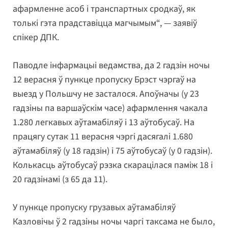
афармленне асоб і транспартных сродкаў, як
толькі гэта прадставіцца магчымым“, — заявіў
спікер ДПК.
Паводле інфармацыі ведамства, да 2 гадзін ночы
12 верасня ў пункце пропуску Брэст чэргаў на
выезд у Польшчу не засталося. Апоўначы (у 23
гадзіны па варшаўскім часе) афармлення чакала
1.280 легкавых аўтамабіляў і 13 аўтобусаў. На
працягу сутак 11 верасня чэргі дасягалі 1.680
аўтамабіляў (у 18 гадзін) і 75 аўтобусаў (у 0 гадзін).
Колькасць аўтобусаў рэзка скарацілася паміж 18 і
20 гадзінамі (з 65 да 11).
У пункце пропуску грузавых аўтамабіляў
Казловічы ў 2 гадзіны ночы чаргі таксама не было,