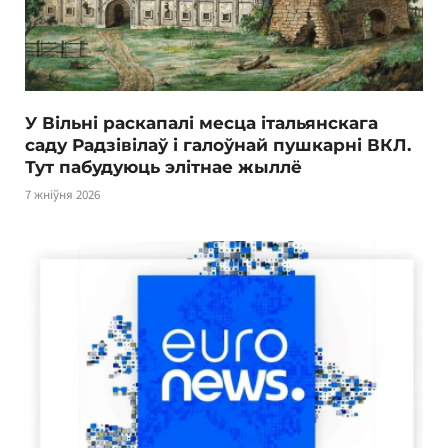
У Вільні раскапалі месца італьянскага
саду Радзівілаў і галоўнай пушкарні ВКЛ.
Тут пабудуюць элітнае жыллё
7 жніўня 2026