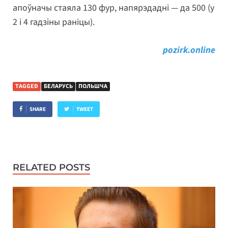
апоўначы стаяла 130 фур, напярэдадні — да 500 (у
2 і 4 гадзіны раніцы).
pozirk.online
TAGGED
БЕЛАРУСЬ
ПОЛЬШЧА
SHARE
TWEET
RELATED POSTS