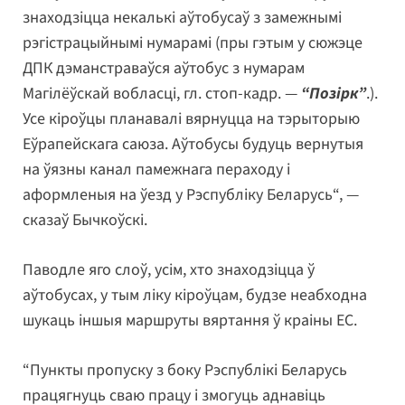
знаходзіцца некалькі аўтобусаў з замежнымі
рэгістрацыйнымі нумарамі (пры гэтым у сюжэце
ДПК дэманстраваўся аўтобус з нумарам
Магілёўскай вобласці, гл. стоп-кадр. —
“П
о
зірк”
.).
Усе кіроўцы планавалі вярнуцца на тэрыторыю
Еўрапейскага саюза. Аўтобусы будуць вернутыя
на ўязны канал памежнага пераходу і
аформленыя на ўезд у Рэспубліку Беларусь“, —
сказаў Бычкоўскі.
Паводле яго слоў, усім, хто знаходзіцца ў
аўтобусах, у тым ліку кіроўцам, будзе неабходна
шукаць іншыя маршруты вяртання ў краіны ЕС.
“Пункты пропуску з боку Рэспублікі Беларусь
працягнуць сваю працу і змогуць аднавіць