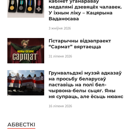
кабінет уганараваў
медалямі дзевяцёх чалавек.
У іхным ліку – Кацярына
Ваданосава
3 жніўня 2026
Гістарычны відэапраект
“Сармат” вяртаецца
31 ліпеня 2026
Грунвальдзкі музэй адказаў
на просьбу беларусаў
паставіць на полі бел-
чырвона-белы сьцяг. Яны
ня супраць, але ёсьць нюанс
16 ліпеня 2026
АБВЕСТКІ