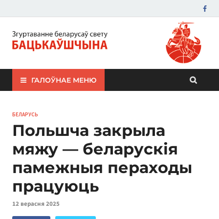
ЗБС "Бацькаўшчына"
ГАЛОЎНАЕ МЕНЮ
БЕЛАРУСЬ
Польшча закрыла
мяжу — беларускія
памежныя пераходы
працуюць
12 верасня 2025