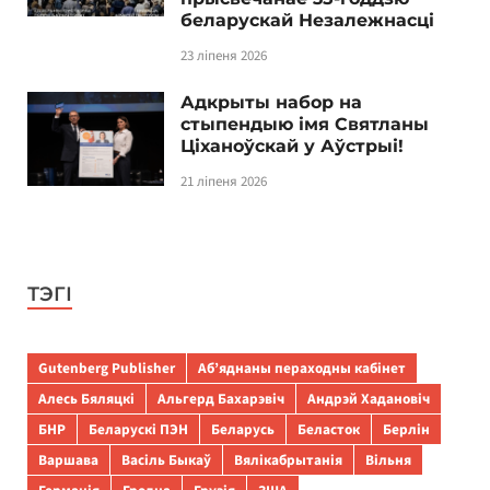
беларускай Незалежнасці
23 ліпеня 2026
Адкрыты набор на
стыпендыю імя Святланы
Ціханоўскай у Аўстрыі!
21 ліпеня 2026
ТЭГІ
Gutenberg Publisher
Аб’яднаны пераходны кабінет
Алесь Бяляцкі
Альгерд Бахарэвіч
Андрэй Хадановіч
БНР
Беларускі ПЭН
Беларусь
Беласток
Берлін
Варшава
Васіль Быкаў
Вялікабрытанія
Вільня