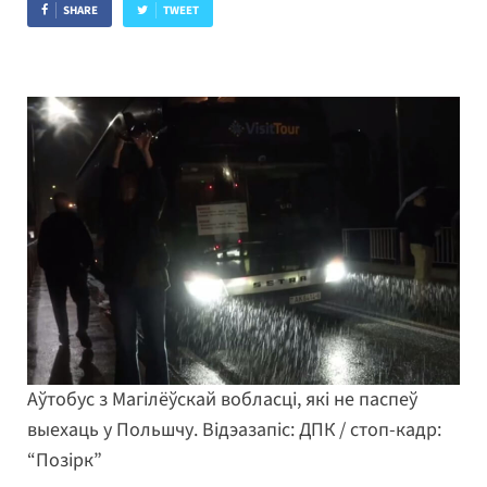
SHARE
TWEET
Аўтобус з Магілёўскай вобласці, які не паспеў
выехаць у Польшчу. Відэазапіс: ДПК / стоп-кадр:
“Позірк”