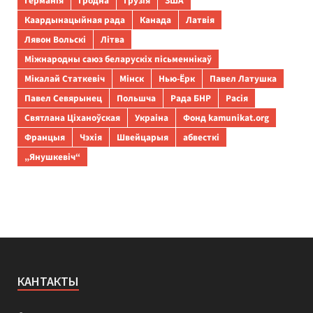
Германія
Гродна
Грузія
ЗША
Каардынацыйная рада
Канада
Латвія
Лявон Вольскі
Літва
Міжнародны саюз беларускіх пісьменнікаў
Мікалай Статкевіч
Мінск
Нью-Ёрк
Павел Латушка
Павел Севярынец
Польшча
Рада БНР
Расія
Святлана Ціханоўская
Украіна
Фонд kamunikat.org
Францыя
Чэхія
Швейцарыя
абвесткі
„Янушкевіч“
КАНТАКТЫ