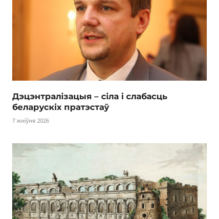
Дэцэнтралізацыя – сіла і слабасць
беларускіх пратэстаў
7 жніўня 2026