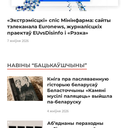
«Экстрэмісцкі» спіс Мінінфарма: сайты
тэлеканала Euronews, журналісцкіх
праектаў EUvsDisinfo і «Рэзка»
7 жніўня 2026
НАВІНЫ “БАЦЬКАЎШЧЫНЫ”
Кніга пра пасляваенную
гісторыю беларусаў
Беласточчыны «Камяні
мусілі паляцець» выйшла
па-беларуску
4 жніўня 2026
Аб’яднаны пераходны