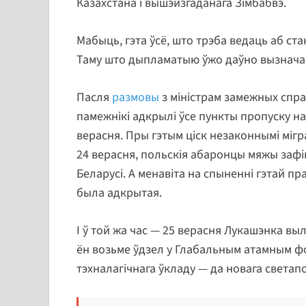
Казахстана і вышэйзгаданага Зімбабвэ.
Мабыць, гэта ўсё, што трэба ведаць аб с
Таму што дыпламатыю ўжо даўно вызнача
Пасля
размовы
з міністрам замежных спраў 
памежнікі адкрылі ўсе пункты пропуску на
верасня. Пры гэтым ціск незаконнымі мігр
24 верасня, польскія абаронцы мяжы зафік
Беларусі. А менавіта на спыненні гэтай пр
была адкрытая.
І ў той жа час — 25 верасня Лукашэнка выл
ён возьме ўдзел у Глабальным атамным фо
тэхналагічнага ўкладу — да новага светап