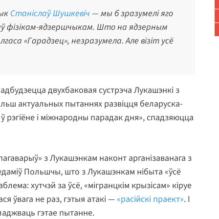
чык
Станіслаў Шушкевіч
— мы б зразумелі яго
быў фізікам-ядзершчыкам. Што на ядзерным
гаса «Гарадзец», незразумела. Але візіт усё
 адбудзецца двухбаковая сустрэча Лукашэнкі з
больш актуальных пытаннях развіцця беларуска-
 ў рэгіёне і міжнародны парадак дня», спадзяюцца
 пагаварыў» з Лукашэнкам наконт арганізаванага з
аведаміў Польшчы, што з Лукашэнкам нібыта «ўсё
лема: хутчэй за ўсё, «мігранцкім крызісам» кіруе
ася ўвага не раз, гэтыя атакі —
«расійскі праект»
. І
ладжваць гэтае пытанне.