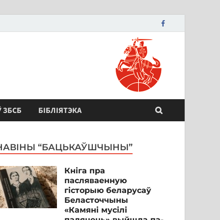
Ў ЗБСБ
БІБЛІЯТЭКА
НАВІНЫ “БАЦЬКАЎШЧЫНЫ”
Кніга пра
пасляваенную
гісторыю беларусаў
Беласточчыны
«Камяні мусілі
паляцець» выйшла па-