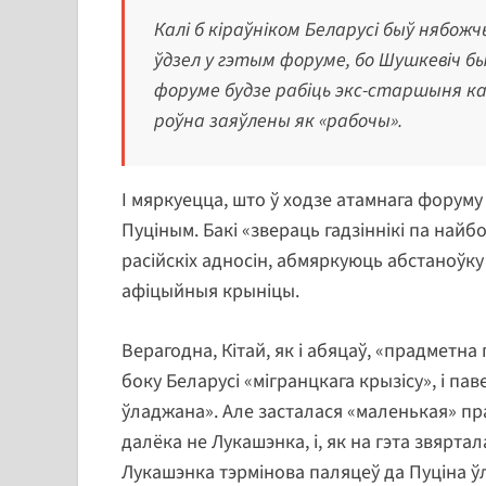
Калі б кіраўніком Беларусі быў нябож
ўдзел у гэтым форуме, бо Шушкевіч 
форуме будзе рабіць экс-старшыня кал
роўна заяўлены як «рабочы».
І мяркуецца, што ў ходзе атамнага форуму
Пуціным. Бакі «звераць гадзіннікі па най
расійскіх адносін, абмяркуюць абстаноўку
афіцыйныя крыніцы.
Верагодна, Кітай, як і абяцаў, «прадметна
боку Беларусі «мігранцкага крызісу», і п
ўладжана». Але засталася «маленькая» праб
далёка не Лукашэнка, і, як на гэта звяртал
Лукашэнка тэрмінова паляцеў да Пуціна ў