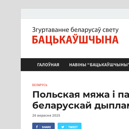
ЗБС "Бацькаўшчына"
ГАЛОЎНАЯ
НАВІНЫ “БАЦЬКАЎШЧЫНЫ
БЕЛАРУСЬ
Польская мяжа і п
беларускай дыпла
26 верасня 2025
SHARE
TWEET