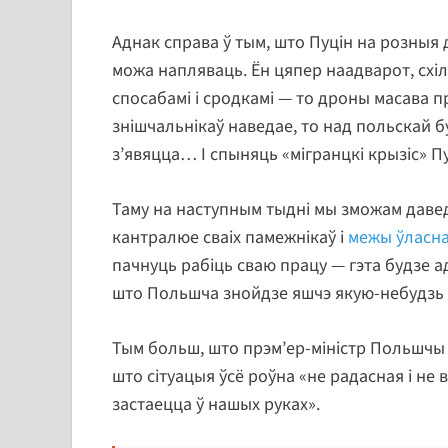
Аднак справа ў тым, што Пуцін на розныя 
можа напляваць. Ён цяпер наадварот, схі
спосабамі і сродкамі — то дроны масава п
знішчальнікаў наведае, то над польскай 
з’явяцца… І спыняць «мігранцкі крызіс» Пуц
Таму на наступным тыдні мы зможам даве
кантралюе сваіх памежнікаў і
межы ўласна
пачнуць рабіць сваю працу — гэта будзе а
што Польшча знойдзе яшчэ якую-небудзь 
Тым больш, што прэм’ер-міністр Польшчы 
што сітуацыя ўсё роўна «не радасная і не 
застаецца ў нашых руках».