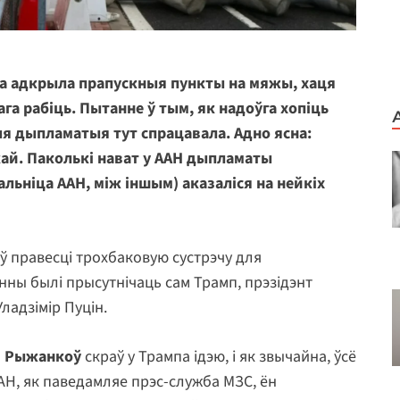
ча адкрыла прапускныя пункты на мяжы, хаця
га рабіць. Пытанне ў тым, як надоўга хопіць
 дыпламатыя тут спрацавала. Адно ясна:
ай. Паколькі нават у ААН дыпламаты
альніца ААН, між іншым) аказаліся на нейкіх
 правесці трохбаковую сустрэчу для
інны былі прысутнічаць сам Трамп, прэзідэнт
Уладзімір Пуцін.
ім Рыжанкоў
скраў у Трампа ідэю, і як звычайна, ўсё
 ААН, як паведамляе прэс-служба МЗС, ён