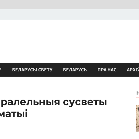
”
БЕЛАРУСЫ СВЕТУ
БЕЛАРУСЬ
ПРА НАС
АРХІ
аралельныя сусветы
матыі