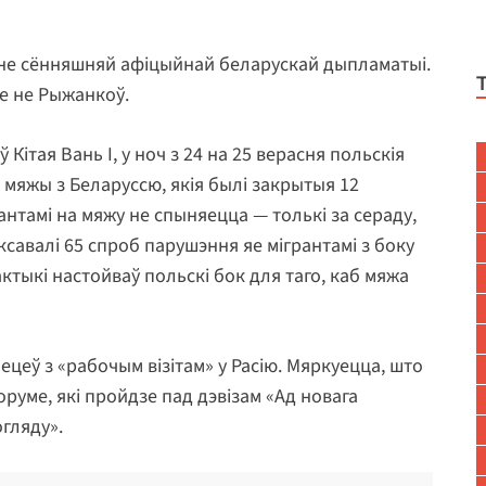
тане сённяшняй афіцыйнай беларускай дыпламатыі.
е не Рыжанкоў.
Кітая Вань І, у ноч з 24 на 25 верасня польскія
 мяжы з Беларуссю, якія былі закрытыя 12
антамі на мяжу не спыняецца — толькі за сераду,
савалі 65 спроб парушэння яе мігрантамі з боку
актыкі настойваў польскі бок для таго, каб мяжа
ецеў з «рабочым візітам» у Расію. Мяркуецца, што
руме, які пройдзе пад дэвізам «Ад новага
огляду».