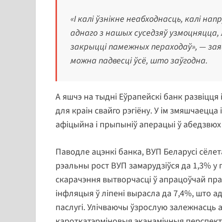
«І калі ўзнікне неабходнасць, калі на
аднаго з нашых суседзяў узмоцняцца,
закрыцці памежных пераходаў»
, — за
можна падвесці ўсё, што заўгодна.
А яшчэ на тыдні Еўрапейскі банк развіцця
для краін свайго рэгіёну. У ім змяшчаецца і
афіцыйна і прыпыніў аперацыі ў абедзвюх
Паводле ацэнкі банка, ВУП Беларусі сёлета
рэальны рост ВУП замарудзіўся да 1,3% у 
скарачэння вытворчасці ў апрацоўчай прам
інфляцыя ў ліпені вырасла да 7,4%, што а
паслугі. Улічваючы ўзрослую залежнасць ад
кароткатэрміновыя эканамічныя перспек