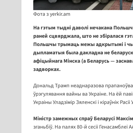
Фота з yerkir.am
На гэтым тыдні даволі нечакана Польш
раней сцвярджала, што не збіралася гэта
Польшчы трымаць межы адкрытымі і чыя
дыпламатыя была дакладна не беларуск
афіцыйнага Мінска (а Беларусь — заснав
задворках.
Дональд Трамп неаднаразова прапаноўваў
ўрэгулявання вайны ва Украіне. На ёй пав
Украіны Уладзімір Зяленскі і кіраўнік Расіі 
Міністр замежных спраў Беларусі Макс
зганьбіў. На палях 80-й сесіі Генасамблеі