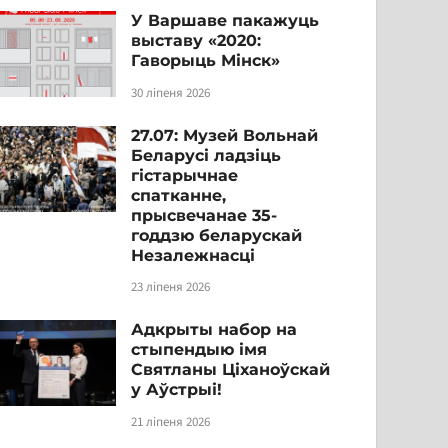
У Варшаве пакажуць
выставу «2020:
Гаворыць Мінск»
30 ліпеня 2026
27.07: Музей Вольнай
Беларусі ладзіць
гістарычнае
спатканне,
прысвечанае 35-
годдзю беларускай
Незалежнасці
23 ліпеня 2026
Адкрыты набор на
стыпендыю імя
Святланы Ціханоўскай
у Аўстрыі!
21 ліпеня 2026