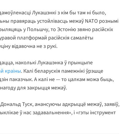
дамоўленасці Лукашэнкі з кім бы там ні было,
льны правяраць устойлівасць межаў NATO рознымі
рыляцяць у Польшчу, то Эстонію звяно расійскіх
буравой платформай расійскія самалёты
іну відавочна не з рукі.
дацца, наколькі Лукашэнка ў прынцыпе
й краіны
. Калі беларускія памежнікі ўрэшце
дзін паказчык. А калі не — то цалкам можа быць,
нагоду для закрыцця межаў.
Дональд Туск, анансуючы адкрыццё межаў, заявіў,
выклікае ў нас задавальнення», і «гэты інструмент