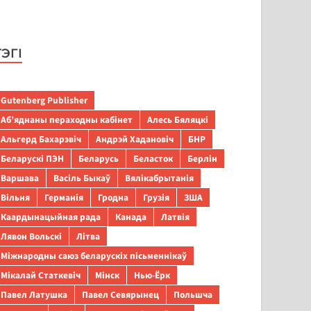
ТЭГІ
Gutenberg Publisher
Аб’яднаны пераходны кабінет
Алесь Бяляцкі
Альгерд Бахарэвіч
Андрэй Хадановіч
БНР
Беларускі ПЭН
Беларусь
Беласток
Берлін
Варшава
Васіль Быкаў
Вялікабрытанія
Вільня
Германія
Гродна
Грузія
ЗША
Каардынацыйная рада
Канада
Латвія
Лявон Вольскі
Літва
Міжнародны саюз беларускіх пісьменнікаў
Мікалай Статкевіч
Мінск
Нью-Ёрк
Павел Латушка
Павел Севярынец
Польшча