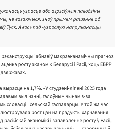
пружанасць узрасце або агрэсіўныя паводзіны
 мы, не вагаючыся, зноў прымем рашэнне аб
явіў Туск. А вось пад «узрослую напружанасць»
 і рэканструкцыі абнавіў макраэканамічны прагноз
 ацэнка росту эканомік Беларусі і Расіі, хоць ЕБРР
 дзяржавах.
 вырасце на 1,7%. «У студзені-ліпені 2025 года
гадавым вылічэнні, галоўным чынам з-за
ысловасці і сельскай гаспадарцы. У той жа час
длюстроўвала рост цэн на прадукты харчавання і
 расійскай эканомікі і запаволенне росту ў Расіі,
тывы ўяўляюцца неспрыяльнымі», — гаворыцца ў