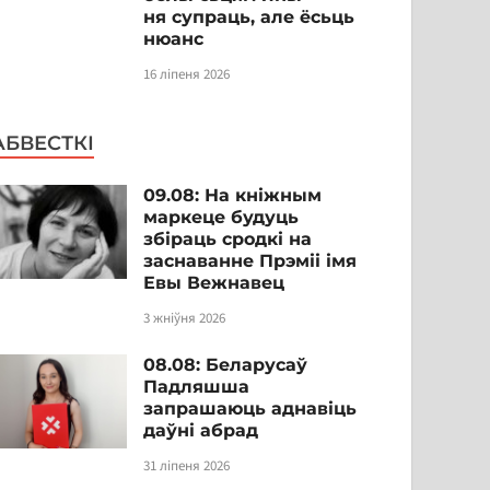
ня супраць, але ёсьць
нюанс
16 ліпеня 2026
АБВЕСТКІ
09.08: На кніжным
маркеце будуць
збіраць сродкі на
заснаванне Прэміі імя
Евы Вежнавец
3 жніўня 2026
08.08: Беларусаў
Падляшша
запрашаюць аднавіць
даўні абрад
31 ліпеня 2026