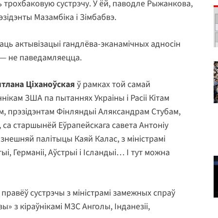
ь трохбаковую сустрэчу. У ёй, паводле Рыжанкова,
зідэнты Мазамбіка і Зімбабвэ.
чаць актывізацыі гандлёва-эканамічных адносін
 — не паведамляецца.
ятлана Ціханоўская
ў рамках той самай
нікам ЗША па пытаннях Украіны і Расіі Кітам
ам, прэзідэнтам Фінляндыі Аляксандрам Стубам,
 са старшынёй Еўрапейскага савета Антоніу
знешняй палітыцы Каяй Калас, з міністрамі
, Германіі, Аўстрыі і Ісландыі… І тут можна
правёў сустрэчы з міністрамі замежных спраў
вы» з кіраўнікамі МЗС Анголы, Інданезіі,