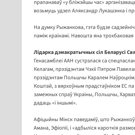
прапанаваў «у бліжэйшы час» арганізавац
возьмуць удзел Аляксандр Лукашэнка і прэ
На думку Рыжанкова, гэта будзе садзейні
паміж краінамі. Навошта яна трохбаковая
Лідарка дэмакратычных сіл Беларусі Св
Генасамблеі ААН сустрэлася са спецпаслан
Келагам, прэзідэнтам Чэхіі Пятром Павел
прэзідэнтам Польшчы Каралем Наўроцкім,
Коштай, з вярхоўным прадстаўніком ЕС па 
замежных спраў Украіны, Польшчы, Харватыі
дадаць «і іншымі».
Афіцыйны Мінск паведаміў, што Рыжанкоў 
Амана, Эфіопіі, і «адбыліся кароткія размо