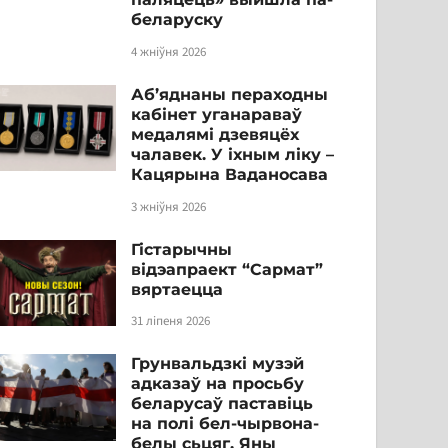
беларуску
4 жніўня 2026
Аб’яднаны пераходны
кабінет уганараваў
медалямі дзевяцёх
чалавек. У іхным ліку –
Кацярына Ваданосава
3 жніўня 2026
Гістарычны
відэапраект “Сармат”
вяртаецца
31 ліпеня 2026
Грунвальдзкі музэй
адказаў на просьбу
беларусаў паставіць
на полі бел-чырвона-
белы сьцяг. Яны