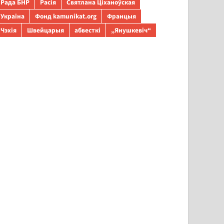
Рада БНР
Расія
Святлана Ціханоўская
Украіна
Фонд kamunikat.org
Францыя
Чэхія
Швейцарыя
абвесткі
„Янушкевіч“