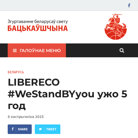
ЗБС "Бацькаўшчына"
ГАЛОЎНАЕ МЕНЮ
БЕЛАРУСЬ
LIBERECO
#WeStandBYyou ужо 5
год
8 кастрычніка 2025
SHARE
TWEET