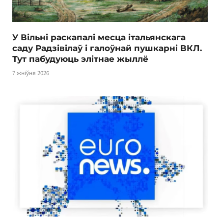
У Вільні раскапалі месца італьянскага
саду Радзівілаў і галоўнай пушкарні ВКЛ.
Тут пабудуюць элітнае жыллё
7 жніўня 2026