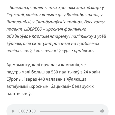
– Большасць палітычных хросных знаходзіцца ў
Германіі, вялікая колькасць у Вялікабрытаніі, у
Шатландыі, у Скандынаўскіх краінах. Вось гэты
праект LIBERECO – хросныя фактычна
аб’ядноўвае парламентарыяў і палітыкаў з усёй
Еўропы, якія сканцэнтраваныя на праблемах
палітвязняў, і яны вельмі ў курсе праблемы.
Ад моманту, калі пачалася кампанія, яе
падтрымалі больш за 560 палітыкаў з 24 краін
Еўропы, і зараз 448 чалавек з’яўляюцца
актыўнымі «хроснымі бацькамі» беларускіх
палітвязняў.