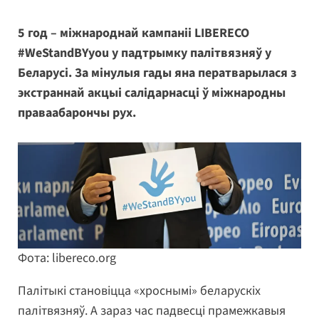
5 год – міжнароднай кампаніі LIBERECO
#WeStandBYyou у падтрымку палітвязняў у
Беларусі. За мінулыя гады яна ператварылася з
экстраннай акцыі салідарнасці ў міжнародны
праваабарончы рух.
Фота: libereco.org
Палітыкі становіцца «хроснымі» беларускіх
палітвязняў. А зараз час падвесці прамежкавыя