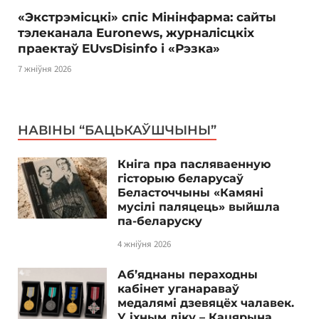
«Экстрэмісцкі» спіс Мінінфарма: сайты
тэлеканала Euronews, журналісцкіх
праектаў EUvsDisinfo і «Рэзка»
7 жніўня 2026
НАВІНЫ “БАЦЬКАЎШЧЫНЫ”
Кніга пра пасляваенную
гісторыю беларусаў
Беласточчыны «Камяні
мусілі паляцець» выйшла
па-беларуску
4 жніўня 2026
Аб’яднаны пераходны
кабінет уганараваў
медалямі дзевяцёх чалавек.
У іхным ліку – Кацярына