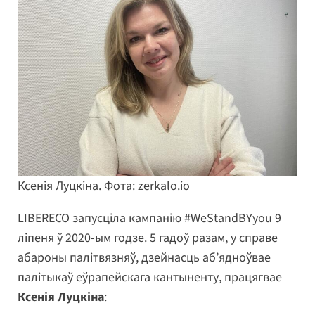
Ксенія Луцкіна. Фота: zerkalo.io
LIBERECO запусціла кампанію #WeStandBYyou 9
ліпеня ў 2020-ым годзе. 5 гадоў разам, у справе
абароны палітвязняў, дзейнасць аб’ядноўвае
палітыкаў еўрапейскага кантыненту, працягвае
Ксенія Луцкіна
: