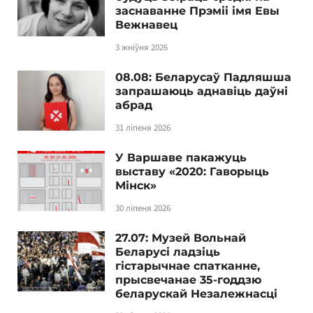
заснаванне Прэміі імя Евы
Вежнавец
3 жніўня 2026
08.08: Беларусаў Падляшша
запрашаюць аднавіць даўні
абрад
31 ліпеня 2026
У Варшаве пакажуць
выставу «2020: Гаворыць
Мінск»
30 ліпеня 2026
27.07: Музей Вольнай
Беларусі ладзіць
гістарычнае спатканне,
прысвечанае 35-годдзю
беларускай Незалежнасці