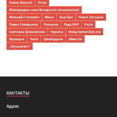
Лявон Вольскі
Літва
Міжнародны саюз беларускіх пісьменнікаў
Мікалай Статкевіч
Мінск
Нью-Ёрк
Павел Латушка
Павел Севярынец
Польшча
Рада БНР
Расія
Святлана Ціханоўская
Украіна
Фонд kamunikat.org
Францыя
Чэхія
Швейцарыя
абвесткі
„Янушкевіч“
КАНТАКТЫ
Адрас