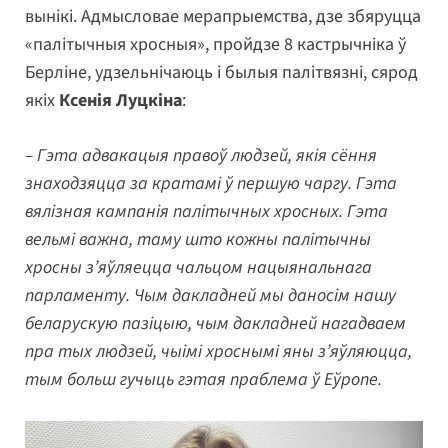
вынікі. Адмысловае мерапрыемства, дзе збяруцца
«палітычныя хросныя», пройдзе 8 кастрычніка ў
Берліне, удзельнічаюць і былыя палітвязні, сярод
якіх
Ксенія Луцкіна
:
– Гэта адвакацыя правоў людзей, якія сёння
знаходзяцца за кратамі ў першую чаргу. Гэта
вялізная кампанія палітычных хросных. Гэта
вельмі важна, таму што кожны палітычны
хросны з’яўляецца чальцом нацыянальнага
парламенту. Чым дакладней мы даносім нашу
беларускую пазіцыю, чым дакладней нагадваем
пра тых людзей, чыімі хроснымі яны з’яўляюцца,
тым больш гучыць гэтая праблема ў Еўропе.