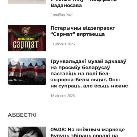
Ваданосава
3 жніўня 2026
Гістарычны відэапраект
“Сармат” вяртаецца
31 ліпеня 2026
Грунвальдзкі музэй адказаў
на просьбу беларусаў
паставіць на полі бел-
чырвона-белы сьцяг. Яны
ня супраць, але ёсьць нюанс
16 ліпеня 2026
АБВЕСТКІ
09.08: На кніжным маркеце
будуць збіраць сродкі на