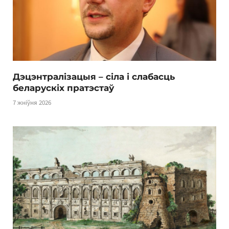
Дэцэнтралізацыя – сіла і слабасць
беларускіх пратэстаў
7 жніўня 2026