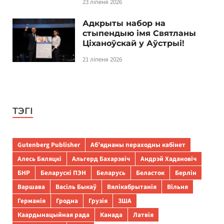
23 ліпеня 2026
Адкрыты набор на
стыпендыю імя Святланы
Ціханоўскай у Аўстрыі!
21 ліпеня 2026
ТЭГІ
Gutenberg Publisher
Аб’яднаны пераходны кабінет
Алесь Бяляцкі
Альгерд Бахарэвіч
Андрэй Хадановіч
БНР
Беларускі ПЭН
Беларусь
Беласток
Берлін
Варшава
Васіль Быкаў
Вялікабрытанія
Вільня
Германія
Гродна
Грузія
ЗША
Каардынацыйная рада
Канада
Латвія