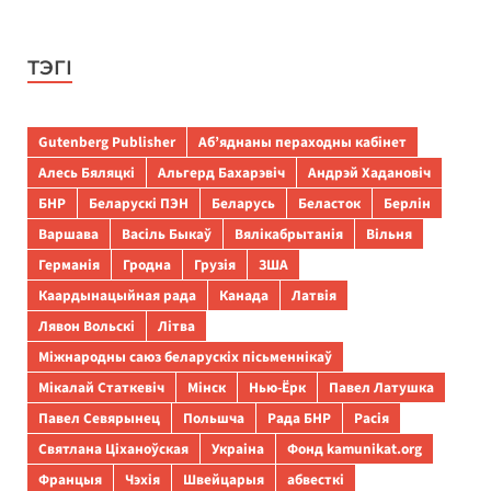
ТЭГІ
Gutenberg Publisher
Аб’яднаны пераходны кабінет
Алесь Бяляцкі
Альгерд Бахарэвіч
Андрэй Хадановіч
БНР
Беларускі ПЭН
Беларусь
Беласток
Берлін
Варшава
Васіль Быкаў
Вялікабрытанія
Вільня
Германія
Гродна
Грузія
ЗША
Каардынацыйная рада
Канада
Латвія
Лявон Вольскі
Літва
Міжнародны саюз беларускіх пісьменнікаў
Мікалай Статкевіч
Мінск
Нью-Ёрк
Павел Латушка
Павел Севярынец
Польшча
Рада БНР
Расія
Святлана Ціханоўская
Украіна
Фонд kamunikat.org
Францыя
Чэхія
Швейцарыя
абвесткі