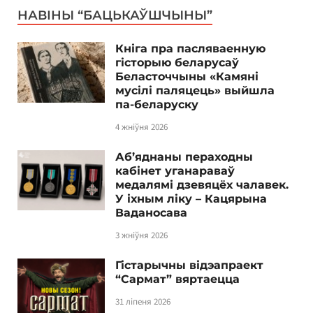
НАВІНЫ “БАЦЬКАЎШЧЫНЫ”
Кніга пра пасляваенную
гісторыю беларусаў
Беласточчыны «Камяні
мусілі паляцець» выйшла
па-беларуску
4 жніўня 2026
Аб’яднаны пераходны
кабінет уганараваў
медалямі дзевяцёх чалавек.
У іхным ліку – Кацярына
Ваданосава
3 жніўня 2026
Гістарычны відэапраект
“Сармат” вяртаецца
31 ліпеня 2026