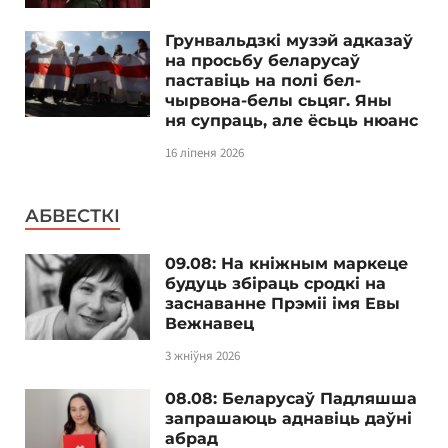
Грунвальдзкі музэй адказаў
на просьбу беларусаў
паставіць на полі бел-
чырвона-белы сьцяг. Яны
ня супраць, але ёсьць нюанс
16 ліпеня 2026
АБВЕСТКІ
09.08: На кніжным маркеце
будуць збіраць сродкі на
заснаванне Прэміі імя Евы
Вежнавец
3 жніўня 2026
08.08: Беларусаў Падляшша
запрашаюць аднавіць даўні
абрад