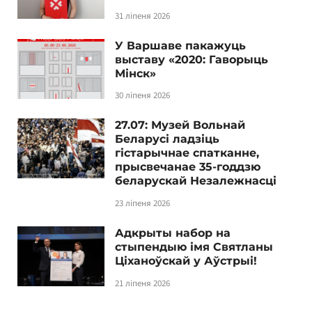
31 ліпеня 2026
У Варшаве пакажуць
выставу «2020: Гаворыць
Мінск»
30 ліпеня 2026
27.07: Музей Вольнай
Беларусі ладзіць
гістарычнае спатканне,
прысвечанае 35-годдзю
беларускай Незалежнасці
23 ліпеня 2026
Адкрыты набор на
стыпендыю імя Святланы
Ціханоўскай у Аўстрыі!
21 ліпеня 2026