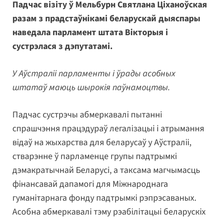
Падчас візіту ў Мельбурн Святлана Ціханоўская
разам з прадстаўнікамі беларускай дыяспары
наведала парламент штата Вікторыя і
сустрэлася з дэпутатамі.
У Аўстраліі парламенты і ўрады асобных
штатаў маюць шырокія паўнамоцтвы.
Падчас сустрэчы абмеркавалі пытанні
спрашчэння працэдураў легалізацыі і атрымання
відаў на жыхарства для беларусаў у Аўстраліі,
стварэнне ў парламенце групы падтрымкі
дэмакратычнай Беларусі, а таксама магчымасць
фінансавай дапамогі для Міжнароднага
гуманітарнага фонду падтрымкі рэпрэсаваных.
Асобна абмеркавалі тэму рэабілітацыі беларускіх