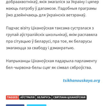
добраахвотнікаў, якія змагаліся за Украіну і цяпер
маюць патрэбу ў дапамозе. Падобныя праграмы
ўжо дзейнічаюць для ўкраінскіх ветэранаў.
Падчас візіту Ціханоўская таксама сустрэлася з
групай аўстралійскіх школьнікаў, якім распавяла
пра сітуацыю ў Беларусі, пра тое, як беларусы
змагаюцца за свабоду і дэмакратыю.
Напрыканцы Ціханоўская падарыла парламенту
бел-чырвона-белы сцяг як сімвал сяброўства.
tsikhanouskaya.org
TAGGED
АЎСТРАЛІЯ
БЕЛАРУСЬ
СВЯТЛАНА ЦІХАНОЎСКАЯ