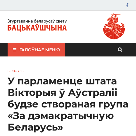
ЗБС "Бацькаўшчына"
ГАЛОЎНАЕ МЕНЮ
БЕЛАРУСЬ
У парламенце штата
Вікторыя ў Аўстраліі
будзе створаная група
«За дэмакратычную
Беларусь»