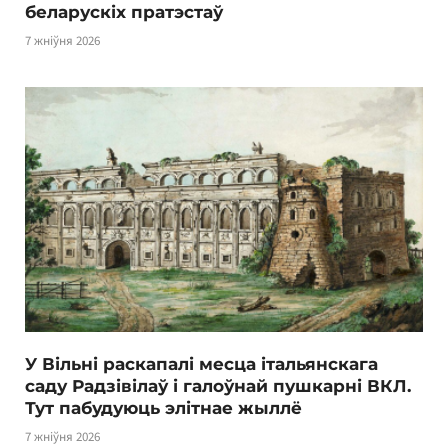
беларускіх пратэстаў
7 жніўня 2026
У Вільні раскапалі месца італьянскага
саду Радзівілаў і галоўнай пушкарні ВКЛ.
Тут пабудуюць элітнае жыллё
7 жніўня 2026