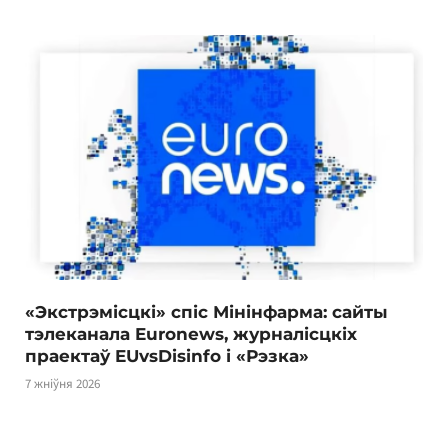
«Экстрэмісцкі» спіс Мінінфарма: сайты
тэлеканала Euronews, журналісцкіх
праектаў EUvsDisinfo і «Рэзка»
7 жніўня 2026