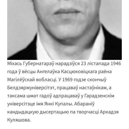
Міхась Губернатараў нарадзіўся 23 лістапада 1946
года ў вёсцы Ангелаўка Касцюковіцкага раёна
Магілёўскай вобласці. У 1969 годзе скончыў
Белдзяржуніверсітэт, працаваў настаўнікам, а
таксама шмат гадоў адпрацаваў у Гарадзенскім
універсітэце імя Янкі Купалы. Абараніў
кандыдацкую дысертацыю па творчасці Аркадзя
Куляшова.