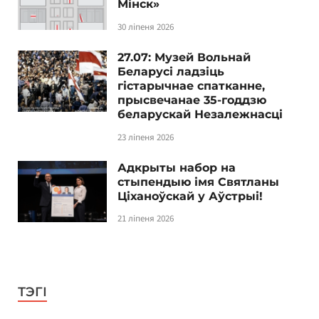
Мінск»
30 ліпеня 2026
27.07: Музей Вольнай
Беларусі ладзіць
гістарычнае спатканне,
прысвечанае 35-годдзю
беларускай Незалежнасці
23 ліпеня 2026
Адкрыты набор на
стыпендыю імя Святланы
Ціханоўскай у Аўстрыі!
21 ліпеня 2026
ТЭГІ