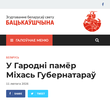
ЗБС "Бацькаўшчына"
ГАЛОЎНАЕ МЕНЮ
БЕЛАРУСЬ
У Гародні памёр
Міхась Губернатараў
11 лютага 2026
SHARE
TWEET