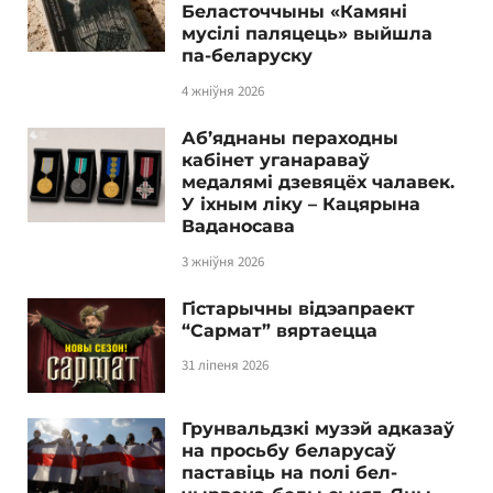
Беласточчыны «Камяні
мусілі паляцець» выйшла
па-беларуску
4 жніўня 2026
Аб’яднаны пераходны
кабінет уганараваў
медалямі дзевяцёх чалавек.
У іхным ліку – Кацярына
Ваданосава
3 жніўня 2026
Гістарычны відэапраект
“Сармат” вяртаецца
31 ліпеня 2026
Грунвальдзкі музэй адказаў
на просьбу беларусаў
паставіць на полі бел-