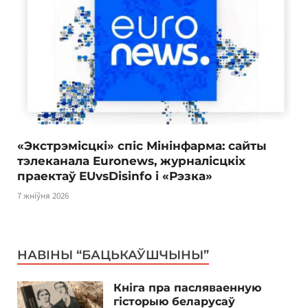
«Экстрэмісцкі» спіс Мінінфарма: сайты
тэлеканала Euronews, журналісцкіх
праектаў EUvsDisinfo і «Рэзка»
7 жніўня 2026
НАВІНЫ “БАЦЬКАЎШЧЫНЫ”
Кніга пра пасляваенную
гісторыю беларусаў