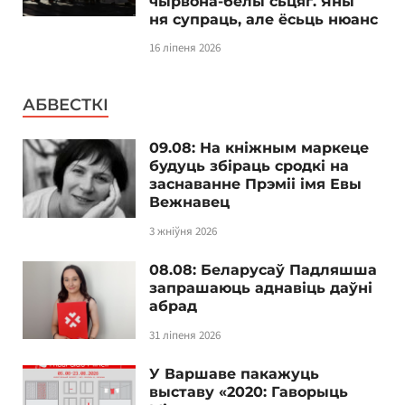
чырвона-белы сьцяг. Яны
ня супраць, але ёсьць нюанс
16 ліпеня 2026
АБВЕСТКІ
09.08: На кніжным маркеце
будуць збіраць сродкі на
заснаванне Прэміі імя Евы
Вежнавец
3 жніўня 2026
08.08: Беларусаў Падляшша
запрашаюць аднавіць даўні
абрад
31 ліпеня 2026
У Варшаве пакажуць
выставу «2020: Гаворыць