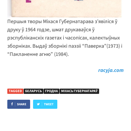
Першыя творы Міхася Губернатарава з’явіліся ў
друку ў 1964 годзе, шмат друкаваўся ў
рэспубліканскіх газетах і часопісах, калектыўных
зборніках. Выдаў зборнікі паэзіі “Паверка”(1973) і
“Пакланенне агню” (1984).
racyja.com
TAGGED
БЕЛАРУСЬ
ГРОДНА
МІХАСЬ ГУБЕРНАТАРАЎ
SHARE
TWEET