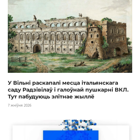
У Вільні раскапалі месца італьянскага
саду Радзівілаў і галоўнай пушкарні ВКЛ.
Тут пабудуюць элітнае жыллё
7 жніўня 2026