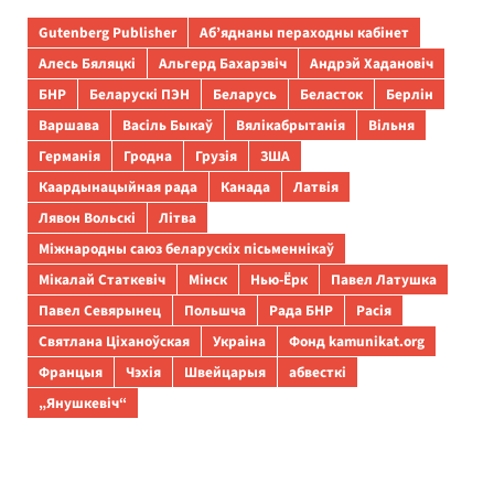
Gutenberg Publisher
Аб’яднаны пераходны кабінет
Алесь Бяляцкі
Альгерд Бахарэвіч
Андрэй Хадановіч
БНР
Беларускі ПЭН
Беларусь
Беласток
Берлін
Варшава
Васіль Быкаў
Вялікабрытанія
Вільня
Германія
Гродна
Грузія
ЗША
Каардынацыйная рада
Канада
Латвія
Лявон Вольскі
Літва
Міжнародны саюз беларускіх пісьменнікаў
Мікалай Статкевіч
Мінск
Нью-Ёрк
Павел Латушка
Павел Севярынец
Польшча
Рада БНР
Расія
Святлана Ціханоўская
Украіна
Фонд kamunikat.org
Францыя
Чэхія
Швейцарыя
абвесткі
„Янушкевіч“