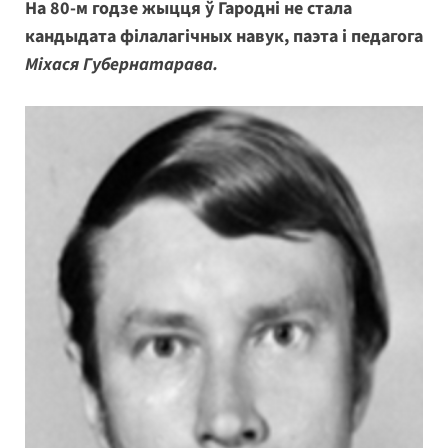
На 80-м годзе жыцця ў Гародні не стала
кандыдата філалагічных навук, паэта і педагога
Міхася Губернатарава.