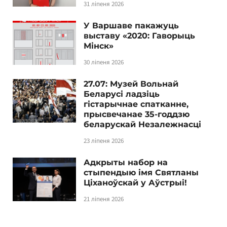
31 ліпеня 2026
У Варшаве пакажуць
выставу «2020: Гаворыць
Мінск»
30 ліпеня 2026
27.07: Музей Вольнай
Беларусі ладзіць
гістарычнае спатканне,
прысвечанае 35-годдзю
беларускай Незалежнасці
23 ліпеня 2026
Адкрыты набор на
стыпендыю імя Святланы
Ціханоўскай у Аўстрыі!
21 ліпеня 2026