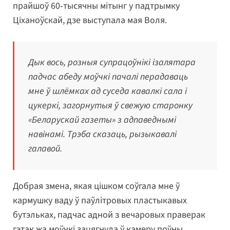
прайшоў 60‑тысячны мітынг у падтрымку
Ціханоўскай, дзе выступала мая Воля.
Дык вось, розныя супрацоўнікі ізалятара
падчас абеду моўчкі пачалі перадаваць
мне ў шлёмках ад суседа кавалкі сала і
цукеркі, загорнутыя ў свежую старонку
«Беларускай газеты» з адпаведнымі
навінамі. Трэба сказаць, рызыкавалі
галавой.
Добрая змена, якая цішком соўгала мне ў
кармушку ваду ў паўлітровых пластыкавых
бутэльках, падчас адной з вечаровых праверак
гэтак жа моўчкі зацягнула ў камеру поўны