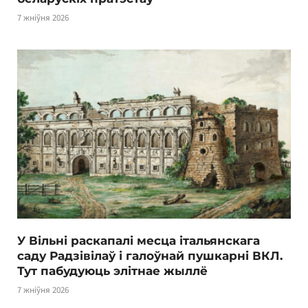
7 жніўня 2026
У Вільні раскапалі месца італьянскага
саду Радзівілаў і галоўнай пушкарні ВКЛ.
Тут пабудуюць элітнае жыллё
7 жніўня 2026