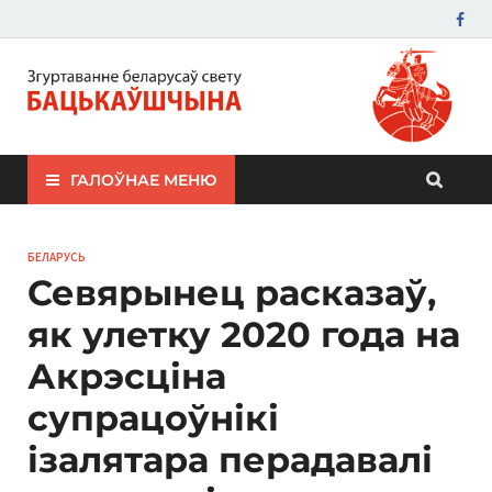
ЗБС "Бацькаўшчына"
ГАЛОЎНАЕ МЕНЮ
БЕЛАРУСЬ
Севярынец расказаў,
як улетку 2020 года на
Акрэсціна
супрацоўнікі
ізалятара перадавалі