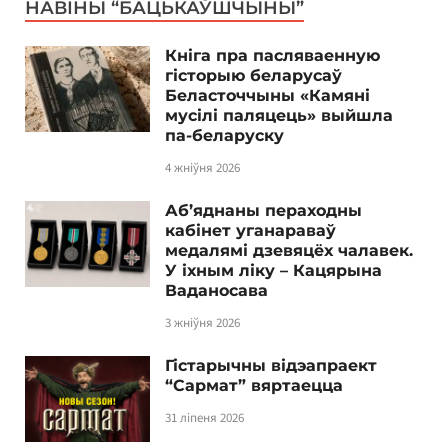
НАВІНЫ “БАЦЬКАЎШЧЫНЫ”
Кніга пра пасляваенную
гісторыю беларусаў
Беласточчыны «Камяні
мусілі паляцець» выйшла
па-беларуску
4 жніўня 2026
Аб’яднаны пераходны
кабінет уганараваў
медалямі дзевяцёх чалавек.
У іхным ліку – Кацярына
Ваданосава
3 жніўня 2026
Гістарычны відэапраект
“Сармат” вяртаецца
31 ліпеня 2026