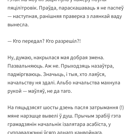
пяцілітровік. Праўда, параскашаваць я не паспеў
— наступная, ранішняя праверка з лаянкай ваду
вынесла.
— Кто передал? Кто разрешіл?!
Ну, думаю, накрылася мая добрая змена.
Пазвальняюць. Аж не. Прыходзяць назаўтра,
падміргваюць. Значыць, і тыя, хто лаяўся,
начальству ня здалі. Альбо начальства махнула
рукой — маўляў, не да таго.
На пяцьдзясят шосты дзень пасля затрымання (!)
мяне нарэшце вывелі ў душ. Прычым зрабіў гэта
грамадзянін начальнік ізалятара асабіста, у
суправаджэнні ўсяго аднаго канвойнага.