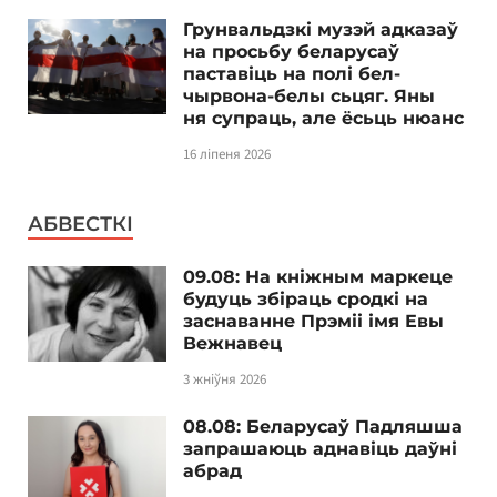
Грунвальдзкі музэй адказаў
на просьбу беларусаў
паставіць на полі бел-
чырвона-белы сьцяг. Яны
ня супраць, але ёсьць нюанс
16 ліпеня 2026
АБВЕСТКІ
09.08: На кніжным маркеце
будуць збіраць сродкі на
заснаванне Прэміі імя Евы
Вежнавец
3 жніўня 2026
08.08: Беларусаў Падляшша
запрашаюць аднавіць даўні
абрад