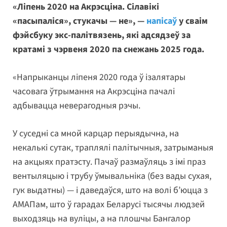
«Ліпень 2020 на Акрэсціна. Сілавікі
«пасыпаліся», стукачы — не», —
напісаў
у сваім
фэйсбуку экс-палітвязень, які адсядзеў за
кратамі з чэрвеня 2020 па снежань 2025 года.
«Напрыканцы ліпеня 2020 года ў ізалятары
часовага ўтрымання на Акрэсціна пачалі
адбывацца неверагодныя рэчы.
У суседні са мной карцар перыядычна, на
некалькі сутак, траплялі палітычныя, затрыманыя
на акцыях пратэсту. Пачаў размаўляць з імі праз
вентыляцыю і трубу ўмывальніка (без вады сухая,
гук выдатны) — і даведаўся, што на волі б’юцца з
АМАПам, што ў гарадах Беларусі тысячы людзей
выходзяць на вуліцы, а на плошчы Бангалор