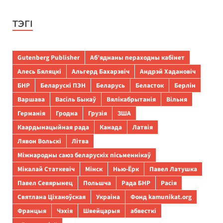
ТЭГІ
Gutenberg Publisher
Аб’яднаны пераходны кабінет
Алесь Бяляцкі
Альгерд Бахарэвіч
Андрэй Хадановіч
БНР
Беларускі ПЭН
Беларусь
Беласток
Берлін
Варшава
Васіль Быкаў
Вялікабрытанія
Вільня
Германія
Гродна
Грузія
ЗША
Каардынацыйная рада
Канада
Латвія
Лявон Вольскі
Літва
Міжнародны саюз беларускіх пісьменнікаў
Мікалай Статкевіч
Мінск
Нью-Ёрк
Павел Латушка
Павел Севярынец
Польшча
Рада БНР
Расія
Святлана Ціханоўская
Украіна
Фонд kamunikat.org
Францыя
Чэхія
Швейцарыя
абвесткі