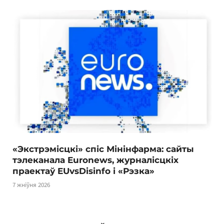
«Экстрэмісцкі» спіс Мінінфарма: сайты
тэлеканала Euronews, журналісцкіх
праектаў EUvsDisinfo і «Рэзка»
7 жніўня 2026