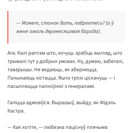
— Может, станок дать, побреетесь? (а ў
мяне амаль двухмесяцовая барада).
Ага. Калі раптам што, хочуць зрабіць выгляд, што
трымалі тут у добрых умовах. Ну, думаю, забегалі,
таварышы. Ня ведаюць, як абернецца.
Пачынаюць хістацца. Яшчэ трохі ціскануць — і
пасыплюцца палкоўнікі з генераламі.
Галіцца адмовіўся. Вырашыў, выйду, як Фідэль
Кастра.
— Как хотіте, — любезна паціснуў плячыма