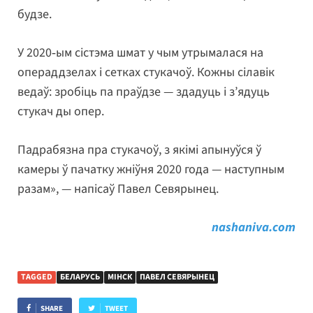
будзе.
У 2020‑ым сістэма шмат у чым утрымалася на
операддзелах і сетках стукачоў. Кожны сілавік
ведаў: зробіць па праўдзе — здадуць і з’ядуць
стукач ды опер.
Падрабязна пра стукачоў, з якімі апынуўся ў
камеры ў пачатку жніўня 2020 года — наступным
разам», — напісаў Павел Севярынец.
nashaniva.com
TAGGED
БЕЛАРУСЬ
МІНСК
ПАВЕЛ СЕВЯРЫНЕЦ
SHARE
TWEET