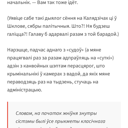
начальнік. — Вам так тоже ідёт.
(Уявіце сабе такі дыялог сёння на Калядзічах ці ў
Шклове, сябры палітычныя. Што?! Ня будзеш
галіцца?! Галаву б адарвалі разам з той барадой.)
Нарэшце, падчас аднаго з «судоў» (а мяне
працягвалі раз за разам адпраўляць на «суткі»)
адзін з канвойных шэптам перасцярог, што
крымінальнікі ў камерах з вадой, да якіх мяне
пераводзяць раз на тыдзень, стучаць на
адміністрацыю.
Словам, на пачатак жніўня знутры
сістэмы былі ўсе прыкметы класічнага