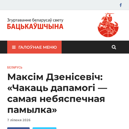
ЗБС "Бацькаўшчына"
ГАЛОЎНАЕ МЕНЮ
БЕЛАРУСЬ
Максім Дзенісевіч:
«Чакаць дапамогі —
самая небяспечная
памылка»
7 ліпеня 2026