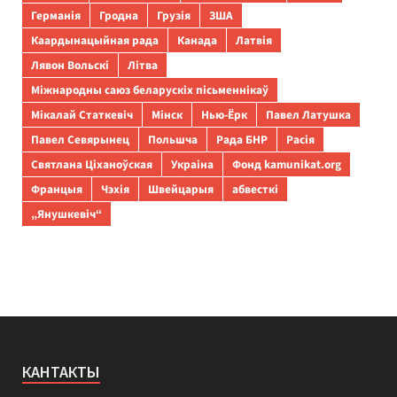
Германія
Гродна
Грузія
ЗША
Каардынацыйная рада
Канада
Латвія
Лявон Вольскі
Літва
Міжнародны саюз беларускіх пісьменнікаў
Мікалай Статкевіч
Мінск
Нью-Ёрк
Павел Латушка
Павел Севярынец
Польшча
Рада БНР
Расія
Святлана Ціханоўская
Украіна
Фонд kamunikat.org
Францыя
Чэхія
Швейцарыя
абвесткі
„Янушкевіч“
КАНТАКТЫ