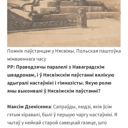
Помнік паўстанцам у Нясвіжы. Польская паштоўка
міжваеннага часу
РР: Праводзячы паралелі з Наваградскім
швадронам, і ў Нясвіжскім паўстанні вялікую
адыгралі настаўнікі і гімназісты. Якую ролю
яны выконвалі ў Нясвіжскім паўстанні?
Максім Дзенісенка
: Сапраўды, людзі, якія ўсім
гэтым кіравалі, былі ў першую чаргу настаўнікі. Я
чытаў у нейкай старой савецкай газеце, што