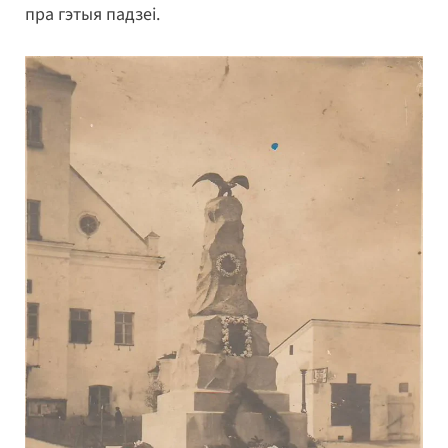
пра гэтыя падзеі.