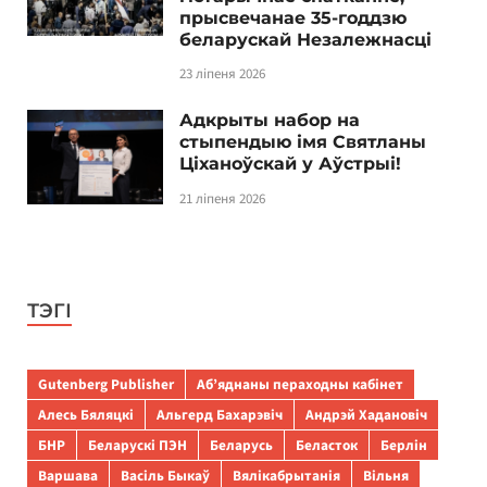
прысвечанае 35-годдзю
беларускай Незалежнасці
23 ліпеня 2026
Адкрыты набор на
стыпендыю імя Святланы
Ціханоўскай у Аўстрыі!
21 ліпеня 2026
ТЭГІ
Gutenberg Publisher
Аб’яднаны пераходны кабінет
Алесь Бяляцкі
Альгерд Бахарэвіч
Андрэй Хадановіч
БНР
Беларускі ПЭН
Беларусь
Беласток
Берлін
Варшава
Васіль Быкаў
Вялікабрытанія
Вільня