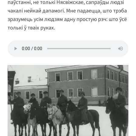
паўстанні, не толькі Нясвіжскае, сапраўды людзі
чакалі нейкай дапамогі. Мне падаецца, што трэба
зразумець усім людзям адну простую рэч: што ўсё
толькі ў тваіх руках.