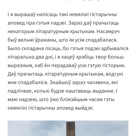
І я вырашаў напісаць такі невялікі гістарычны
аповед пра гэтыя падзеі. Зараз даў прачытаць
некаторым літаратурным крытыкам. Насамрэч
быў вельмі ўражаны, што ім усім спадабалася.
Было складана пісаць, бо гэтыя падзеі адбываліся
літаральна два дні, і я хацеў зрабіць твор больш
выразным, каб ён перадаваў усю гэтую гісторыю.
Даў прачытаць літаратурным крытыкам, водгукі
мне спадабаліся. Знайшоў зараз чалавека, які
падлічвае, колькі будзе каштаваць выданне. І
маю надзею, што ўжо бліжэйшым часам гэты
невялікі гістарычны аповед выйдзе.