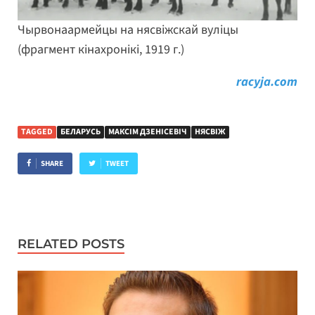
Чырвонаармейцы на нясвіжскай вуліцы
(фрагмент кінахронікі, 1919 г.)
racyja.com
TAGGED
БЕЛАРУСЬ
МАКСІМ ДЗЕНІСЕВІЧ
НЯСВІЖ
SHARE
TWEET
RELATED POSTS