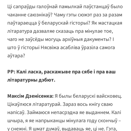
Ці сапраўды галоўнай памылкай паўстанцаў было
чаканне саюзнікаў? Чаму гэты сюжэт раз за разам
паўтараецца ў беларускай гісторыі? Як мастацкая
літаратура дазваляе сказаць пра мінулае тое,
чаго не заўсёды могуць архіўныя дакументы? І
што ў гісторыі Нясвіжа асабліва ўразіла самога
аўтара?
РР: Калі ласка, раскажыве пра сябе і пра ваш
літаратурны дэбют.
Максім Дзенісенка:
Я былы беларускі вайсковец.
Цікаўлюся літаратурай. Зараз вось кнігу сваю
напісаў. Займаюся непасрэдна яе выданнем. Калі
шчыра, я яе напрыканцы мінулага году скончыў –
у снежні. Я шмат думаў, выдаваць яе, ці не. Гэта,