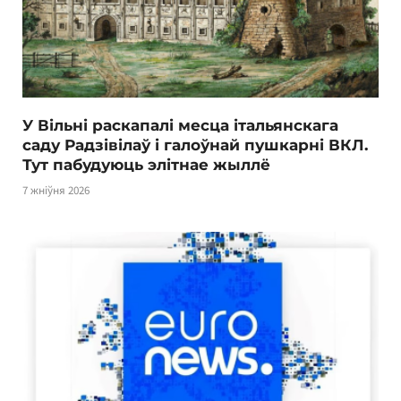
У Вільні раскапалі месца італьянскага
саду Радзівілаў і галоўнай пушкарні ВКЛ.
Тут пабудуюць элітнае жыллё
7 жніўня 2026