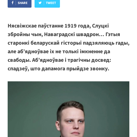
SHARE
TWEET
Нясвіжскае паўстанне 1919 года, Слуцкі
збройны чын, Наваградскі швадрон… Гэтыя
старонкі беларускай гісторыі падзяляюць гады,
але аб’ядноўвае іх не толькі імкненне да
свабоды. Аб’ядноўвае і трагічны досвед:
спадзеў, што дапамога прыйдзе звонку.