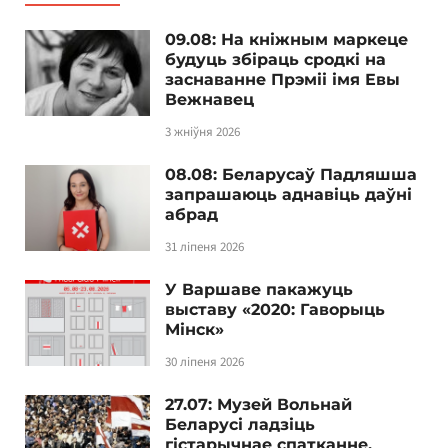
09.08: На кніжным маркеце
будуць збіраць сродкі на
заснаванне Прэміі імя Евы
Вежнавец
3 жніўня 2026
08.08: Беларусаў Падляшша
запрашаюць аднавіць даўні
абрад
31 ліпеня 2026
У Варшаве пакажуць
выставу «2020: Гаворыць
Мінск»
30 ліпеня 2026
27.07: Музей Вольнай
Беларусі ладзіць
гістарычнае спатканне,