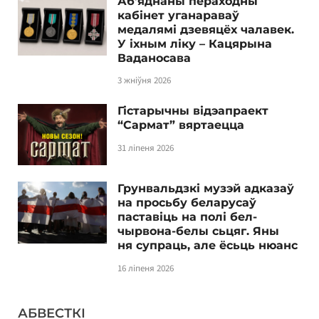
Аб’яднаны пераходны
кабінет уганараваў
медалямі дзевяцёх чалавек.
У іхным ліку – Кацярына
Ваданосава
3 жніўня 2026
Гістарычны відэапраект
“Сармат” вяртаецца
31 ліпеня 2026
Грунвальдзкі музэй адказаў
на просьбу беларусаў
паставіць на полі бел-
чырвона-белы сьцяг. Яны
ня супраць, але ёсьць нюанс
16 ліпеня 2026
АБВЕСТКІ