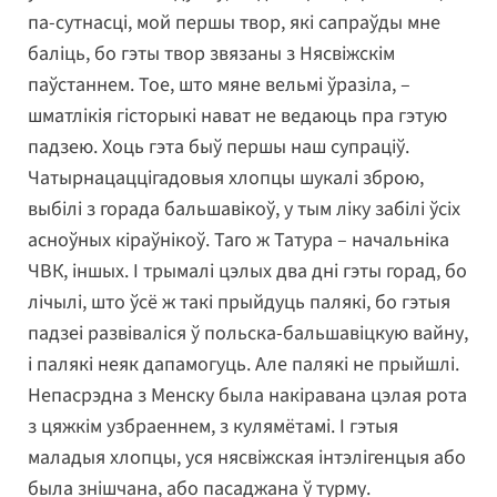
па-сутнасці, мой першы твор, які сапраўды мне
баліць, бо гэты твор звязаны з Нясвіжскім
паўстаннем. Тое, што мяне вельмі ўразіла, –
шматлікія гісторыкі нават не ведаюць пра гэтую
падзею. Хоць гэта быў першы наш супраціў.
Чатырнацаццігадовыя хлопцы шукалі зброю,
выбілі з горада бальшавікоў, у тым ліку забілі ўсіх
асноўных кіраўнікоў. Таго ж Татура – начальніка
ЧВК, іншых. І трымалі цэлых два дні гэты горад, бо
лічылі, што ўсё ж такі прыйдуць палякі, бо гэтыя
падзеі развіваліся ў польска-бальшавіцкую вайну,
і палякі неяк дапамогуць. Але палякі не прыйшлі.
Непасрэдна з Менску была накіравана цэлая рота
з цяжкім узбраеннем, з кулямётамі. І гэтыя
маладыя хлопцы, уся нясвіжская інтэлігенцыя або
была знішчана, або пасаджана ў турму.