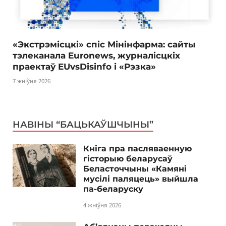
«Экстрэмісцкі» спіс Мінінфарма: сайты
тэлеканала Euronews, журналісцкіх
праектаў EUvsDisinfo і «Рэзка»
7 жніўня 2026
НАВІНЫ “БАЦЬКАЎШЧЫНЫ”
Кніга пра пасляваенную
гісторыю беларусаў
Беласточчыны «Камяні
мусілі паляцець» выйшла
па-беларуску
4 жніўня 2026