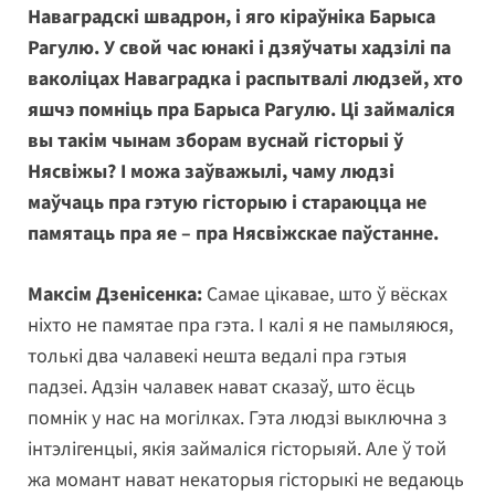
Наваградскі швадрон, і яго кіраўніка Барыса
Рагулю. У свой час юнакі і дзяўчаты хадзілі па
ваколіцах Наваградка і распытвалі людзей, хто
яшчэ помніць пра Барыса Рагулю. Ці займаліся
вы такім чынам зборам вуснай гісторыі ў
Нясвіжы? І можа заўважылі, чаму людзі
маўчаць пра гэтую гісторыю і стараюцца не
памятаць пра яе – пра Нясвіжскае паўстанне.
Максім Дзенісенка:
Самае цікавае, што ў вёсках
ніхто не памятае пра гэта. І калі я не памыляюся,
толькі два чалавекі нешта ведалі пра гэтыя
падзеі. Адзін чалавек нават сказаў, што ёсць
помнік у нас на могілках. Гэта людзі выключна з
інтэлігенцыі, якія займаліся гісторыяй. Але ў той
жа момант нават некаторыя гісторыкі не ведаюць