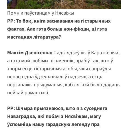
Помнік паўстанцам у Нясвіжы
РР: То бок, кніга заснаваная на гістарычных
фактах. Але гэта больш нон-фікшн, ці гэта
мастацкая літаратура?
Максім Дзенісенка:
Падглядзеўшы ў Караткевіча,
а гэта мой любімы пісьменнік, зрабіў так, што ў
творы ёсць гістарычныя асобы, якія сапраўды
непасрэдна ўдзельнічалі ў падзеях, а ёсць
персанажы прыдуманыя, каб лягчэй было дадаць
нейкай рамантыкі.
РР: Шчыра прыязнаюся, што я з суседняга
Наваградка, які побач з Нясвіжам, магу
ўспомніць нашу гарадскую легенду пра