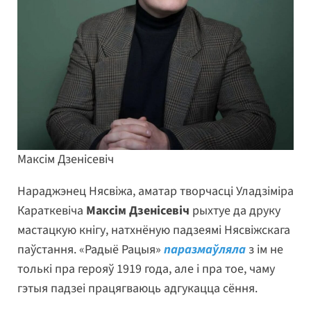
Максім Дзенісевіч
Нараджэнец Нясвіжа, аматар творчасці Уладзіміра
Караткевіча
Максім Дзенісевіч
рыхтуе да друку
мастацкую кнігу, натхнёную падзеямі Нясвіжскага
паўстання. «Радыё Рацыя»
паразмаўляла
з ім не
толькі пра герояў 1919 года, але і пра тое, чаму
гэтыя падзеі працягваюць адгукацца сёння.