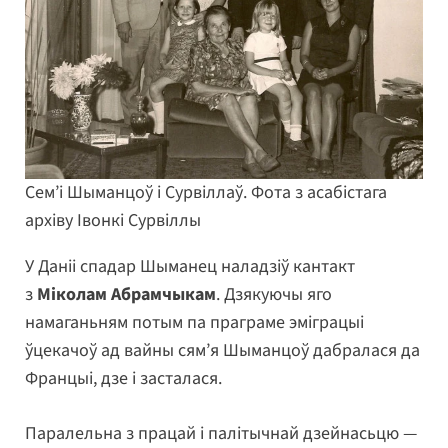
Сем’і Шыманцоў і Сурвіллаў. Фота з асабістага
архіву Івонкі Сурвіллы
У Даніі спадар Шыманец наладзіў кантакт
з
Міколам Абрамчыкам
. Дзякуючы яго
намаганьням потым па праграме эміграцыі
ўцекачоў ад вайны сям’я Шыманцоў дабралася да
Францыі, дзе і засталася.
Паралельна з працай і палітычнай дзейнасьцю —