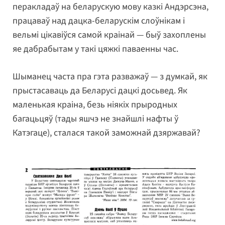
перакладаў на беларускую мову казкі Андэрсэна,
працаваў над дацка-беларускім слоўнікам і
вельмі цікавіўся самой краінай — быў захоплены
яе дабрабытам у такі цяжкі паваенны час.
Шыманец часта пра гэта разважаў — з думкай, як
прыстасаваць да Беларусі дацкі досьвед. Як
маленькая краіна, безь ніякіх прыродных
багацьцяў (тады яшчэ не знайшлі нафты ў
Катэгаце), сталася такой заможнай дзяржавай?