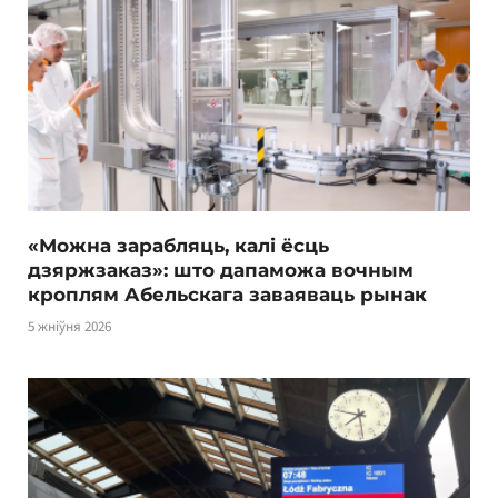
«Можна зарабляць, калі ёсць
дзяржзаказ»: што дапаможа вочным
кроплям Абельскага заваяваць рынак
5 жніўня 2026