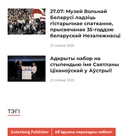
27.07: Музей Вольнай
Беларусі ладзіць
гістарычнае спатканне,
прысвечанае 35-годдзю
беларускай Незалежнасці
23 ліпеня 2026
Адкрыты набор на
стыпендыю імя Святланы
Ціханоўскай у Аўстрыі!
21 ліпеня 2026
ТЭГІ
Gutenberg Publisher
Аб’яднаны пераходны кабінет