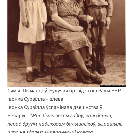
Сям’я Шыманцоў. Будучая прэзідэнтка Рады БНР
Івонка Сурвілла – злева
Івонка Сурвілла ўспамінала дзяцінства ў
Беларусі:
“Мне было восем гадоў, калі бацькі,
перад другім надыходам бальшавікоў, вырашылі,
што ня здолеюць перанесьці новага