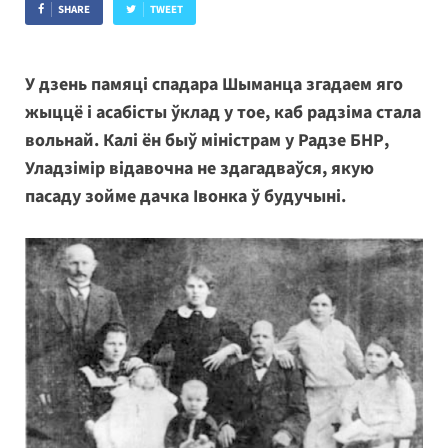
SHARE
TWEET
У дзень памяці спадара Шыманца згадаем яго
жыццё і асабісты ўклад у тое, каб радзіма стала
вольнай. Калі ён быў міністрам у Радзе БНР,
Уладзімір відавочна не здагадваўся, якую
пасаду зойме дачка Івонка ў будучыні.