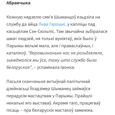
Абрамчыка
.
Кожную нядзелю сям’я Шыманцоў езьдзіла на
службу да айца
Льва Гарошкі,
у капліцы пад
касьцёлам Сэн-Сюльпіс. Там звычайна зьбіралася
шмат людзей, ня толькі вуніятаў, якіх было ў
Парыжы вельмі мала, але і праваслаўных, і
каталікоў.
“Веравызнаньне нас не разьдзяляла,
зьяжджаліся мы ўсе, таму што служба была
беларуская”
, – успамінала Івонка.
Пасьля сканчэньня актыўнай палітычнай
дзейнасьці Ўладзімер Шыманец займаўся
перадусім мастацтвам у Парыжы. Прайшлі
некалькі яго выставаў. Акрамя таго, працягваў
пісаць – пра беларускіх мастакоў замежжа.