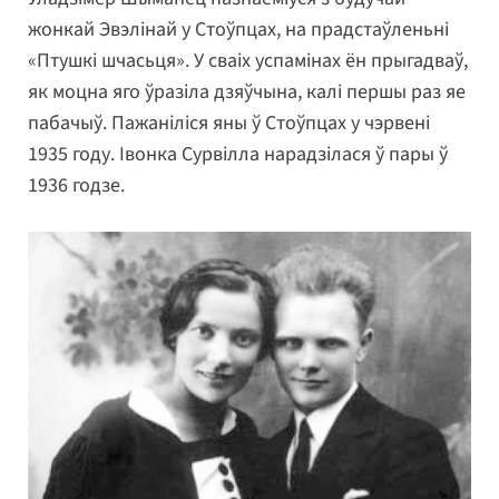
жонкай Эвэлінай у Стоўпцах, на прадстаўленьні
«Птушкі шчасьця». У сваіх успамінах ён прыгадваў,
як моцна яго ўразіла дзяўчына, калі першы раз яе
пабачыў. Пажаніліся яны ў Стоўпцах у чэрвені
1935 году. Івонка Сурвілла нарадзілася ў пары ў
1936 годзе.