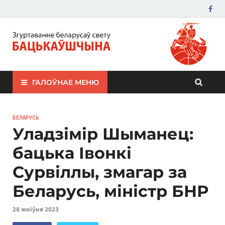
ЗБС "Бацькаўшчына"
ГАЛОЎНАЕ МЕНЮ
БЕЛАРУСЬ
Уладзімір Шыманец:
бацька Івонкі
Сурвіллы, змагар за
Беларусь, міністр БНР
28 жніўня 2023