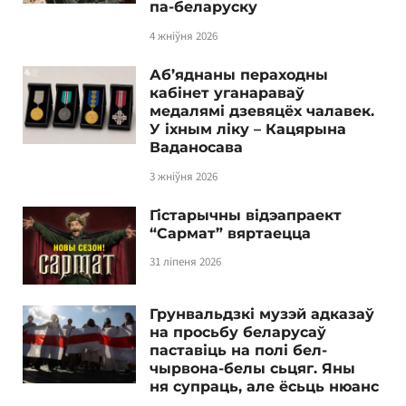
па-беларуску
4 жніўня 2026
Аб’яднаны пераходны
кабінет уганараваў
медалямі дзевяцёх чалавек.
У іхным ліку – Кацярына
Ваданосава
3 жніўня 2026
Гістарычны відэапраект
“Сармат” вяртаецца
31 ліпеня 2026
Грунвальдзкі музэй адказаў
на просьбу беларусаў
паставіць на полі бел-
чырвона-белы сьцяг. Яны
ня супраць, але ёсьць нюанс