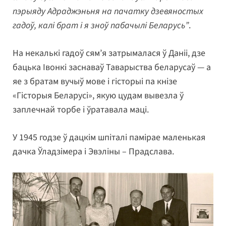
пэрыяду Адраджэньня на пачатку дзевяностых
гадоў, калі брат і я зноў пабачылі Беларусь”
.
На некалькі гадоў сям’я затрымалася ў Даніі, дзе
бацька Івонкі заснаваў Таварыства беларусаў — а
яе з братам вучыў мове і гісторыі па кнізе
«Гісторыя Беларусі», якую цудам вывезла ў
заплечнай торбе і ўратавала маці.
У 1945 годзе ў дацкім шпіталі памірае маленькая
дачка Ўладзімера і Эвэліны – Прадслава.