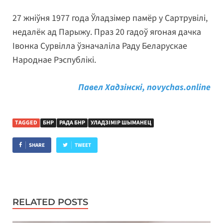
27 жніўня 1977 года Ўладзімер памёр у Сартрувілі,
недалёк ад Парыжу. Праз 20 гадоў ягоная дачка
Івонка Сурвілла ўзначаліла Раду Беларускае
Народнае Рэспублікі.
Павел Хадзінскі, novychas.online
TAGGED
БНР
РАДА БНР
УЛАДЗІМІР ШЫМАНЕЦ
SHARE
TWEET
RELATED POSTS