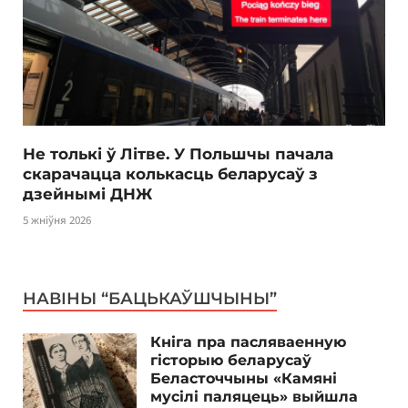
Не толькі ў Літве. У Польшчы пачала
скарачацца колькасць беларусаў з
дзейнымі ДНЖ
5 жніўня 2026
НАВІНЫ “БАЦЬКАЎШЧЫНЫ”
Кніга пра пасляваенную
гісторыю беларусаў
Беласточчыны «Камяні
мусілі паляцець» выйшла