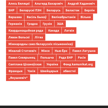
Алесь Бяляцкі
Альгерд Бахарэвіч
Андрэй Хадановіч
БНР
Беларускі ПЭН
Беларусь
Беласток
Берлін
Варшава
Васіль Быкаў
Вялікабрытанія
Вільня
Германія
Гродна
Грузія
ЗША
Каардынацыйная рада
Канада
Латвія
Лявон Вольскі
Літва
Міжнародны саюз беларускіх пісьменнікаў
Мікалай Статкевіч
Мінск
Нью-Ёрк
Павел Латушка
Павел Севярынец
Польшча
Рада БНР
Расія
Святлана Ціханоўская
Украіна
Фонд kamunikat.org
Францыя
Чэхія
Швейцарыя
абвесткі
„Янушкевіч“