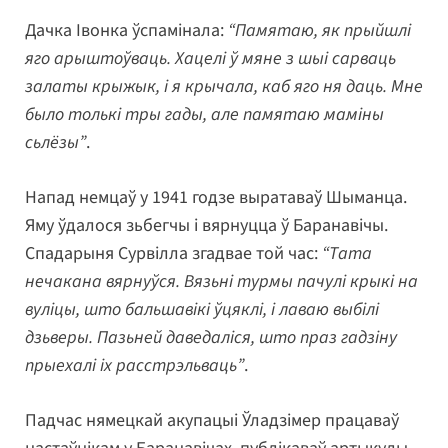
Дачка Івонка ўспамінала:
“Памятаю, як прыйшлі
яго арыштоўваць. Хацелі ў мяне з шыі сарваць
залаты крыжык, і я крычала, каб яго ня даць. Мне
было толькі тры гады, але памятаю маміны
сьлёзы”
.
Напад немцаў у 1941 годзе выратаваў Шыманца.
Яму ўдалося зьбегчы і вярнуцца ў Баранавічы.
Спадарыня Сурвілла згадвае той час:
“Тата
нечакана вярнуўся. Вязьні турмы пачулі крыкі на
вуліцы, што бальшавікі ўцяклі, і лаваю выбілі
дзьверы. Пазьней даведаліся, што праз гадзіну
прыехалі іх расстрэльваць”
.
Падчас нямецкай акупацыі Ўладзімер працаваў