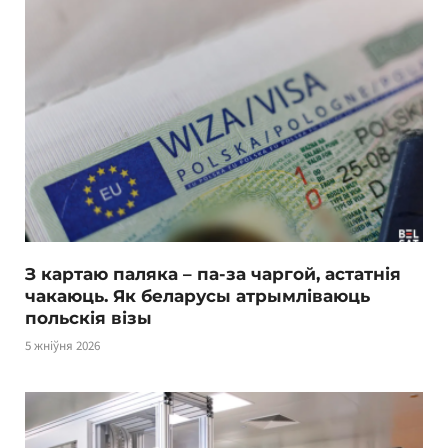
З картаю паляка – па-за чаргой, астатнія
чакаюць. Як беларусы атрымліваюць
польскія візы
5 жніўня 2026