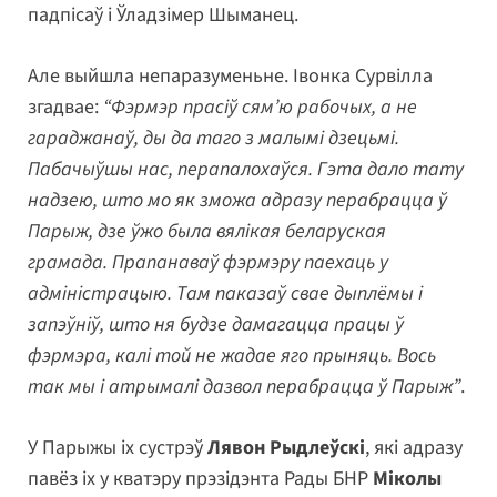
падпісаў і Ўладзімер Шыманец.
Але выйшла непаразуменьне. Івонка Сурвілла
згадвае:
“Фэрмэр прасіў сям’ю рабочых, а не
гараджанаў, ды да таго з малымі дзецьмі.
Пабачыўшы нас, перапалохаўся. Гэта дало тату
надзею, што мо як зможа адразу перабрацца ў
Парыж, дзе ўжо была вялікая беларуская
грамада. Прапанаваў фэрмэру паехаць у
адміністрацыю. Там паказаў свае дыплёмы і
запэўніў, што ня будзе дамагацца працы ў
фэрмэра, калі той не жадае яго прыняць. Вось
так мы і атрымалі дазвол перабрацца ў Парыж”
.
У Парыжы іх сустрэў
Лявон Рыдлеўскі
, які адразу
павёз іх у кватэру прэзідэнта Рады БНР
Міколы