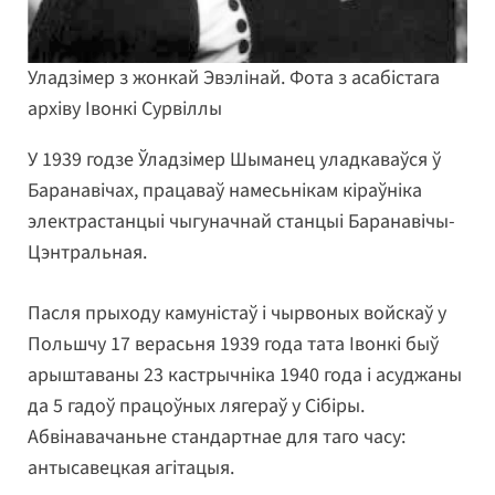
Уладзімер з жонкай Эвэлінай. Фота з асабістага
архіву Івонкі Сурвіллы
У 1939 годзе Ўладзімер Шыманец уладкаваўся ў
Баранавічах, працаваў намесьнікам кіраўніка
электрастанцыі чыгуначнай станцыі Баранавічы-
Цэнтральная.
Пасля прыходу камуністаў і чырвоных войскаў у
Польшчу 17 верасьня 1939 года тата Івонкі быў
арыштаваны 23 кастрычніка 1940 года і асуджаны
да 5 гадоў працоўных лягераў у Сібіры.
Абвінавачаньне стандартнае для таго часу:
антысавецкая агітацыя.