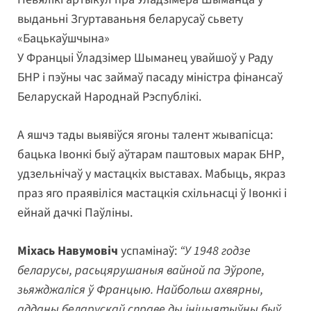
выданьні Згуртаваньня беларусаў сьвету
«Бацькаўшчына»
У Францыі Ўладзімер Шыманец увайшоў у Раду
БНР і пэўны час займаў пасаду міністра фінансаў
Беларускай Народнай Рэспублікі.
А яшчэ тады выявіўся ягоны талент жывапісца:
бацька Івонкі быў аўтарам паштовых марак БНР,
удзельнічаў у мастацкіх выставах. Мабыць, якраз
праз яго праявіліся мастацкія схільнасці ў Івонкі і
ейнай дачкі Паўліны.
Міхась Навумовіч
успамінаў:
“У 1948 годзе
беларусы, расьцярушаныя вайной па Эўропе,
зьяжджаліся ў Францыю. Найбольш ахвярны,
адданы беларускай справе ды ініцыятыўны быў