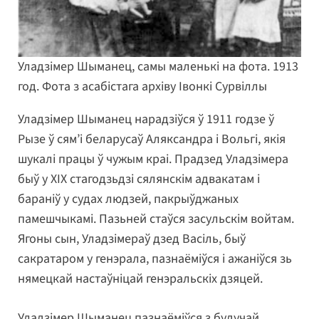
Уладзімер Шыманец, самы маленькі на фота. 1913
год. Фота з асабістага архіву Івонкі Сурвіллы
Уладзімер Шыманец нарадзіўся ў 1911 годзе ў
Рызе ў сям’і беларусаў Аляксандра і Вольгі, якія
шукалі працы ў чужым краі. Прадзед Уладзімера
быў у ХІХ стагодзьдзі сялянскім адвакатам і
бараніў у судах людзей, пакрыўджаных
памешчыкамі. Пазьней стаўся засульскім войтам.
Ягоны сын, Уладзімераў дзед Васіль, быў
сакратаром у генэрала, пазнаёміўся і ажаніўся зь
нямецкай настаўніцай генэральскіх дзяцей.
Уладзімер Шыманец пазнаёміўся з будучай