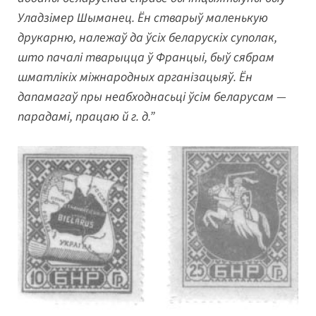
Уладзімер Шыманец. Ён стварыў маленькую
друкарню, належаў да ўсіх беларускіх суполак,
што пачалі тварыцца ў Францыі, быў сябрам
шматлікіх міжнародных арганізацыяў. Ён
дапамагаў пры неабходнасьці ўсім беларусам —
парадамі, працаю й г. д.”