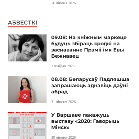
16 ліпеня 2026
АБВЕСТКІ
09.08: На кніжным маркеце
будуць збіраць сродкі на
заснаванне Прэміі імя Евы
Вежнавец
3 жніўня 2026
08.08: Беларусаў Падляшша
запрашаюць аднавіць даўні
абрад
31 ліпеня 2026
У Варшаве пакажуць
выставу «2020: Гаворыць
Мінск»
30 ліпеня 2026