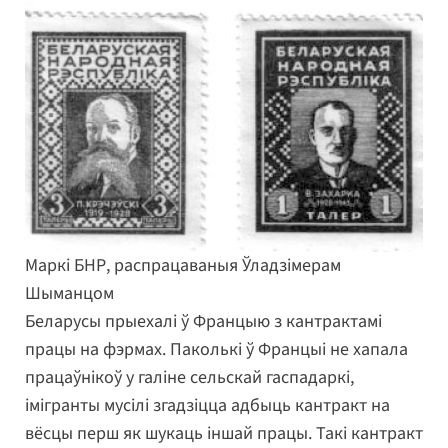
Маркі БНР, распрацаваныя Ўладзімерам
Шыманцом
Беларусы прыехалі ў Францыю з кантрактамі
працы на фэрмах. Паколькі ў Францыі не хапала
працаўнікоў у галіне сельскай гаспадаркі,
імігранты мусілі згадзіцца адбыць кантракт на
вёсцы перш як шукаць іншай працы. Такі кантракт