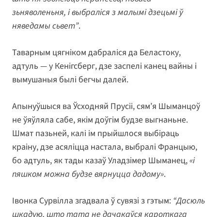
зьняволеньня, і выбраліся з малымі дзецьмі ў
няведамы сьвет”
.
Таварным цягніком дабраліся да Беластоку,
адтуль — у Кенігсберг, дзе заспелі канец вайны і
вымушаныя былі бегчы далей.
Апынуўшыся ва Ўсходняй Прусіі, сям’я Шыманцоў
не ўяўляла сабе, якім доўгім будзе выгнаньне.
Шмат пазьней, калі ім прыйшлося выбіраць
краіну, дзе асяліцца настала, выбралі Францыю,
бо адтуль, як тады казаў Уладзімер Шыманец,
«і
пяшком можна будзе вярнуцца дадому»
.
Івонка Сурвілла згадвала ў сувязі з гэтым:
“Дасюль
шкадую, што тата не дачакаўся кароткага