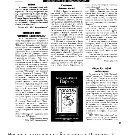
Невялікі артыкул пра Ўладзімера Шыманца ў