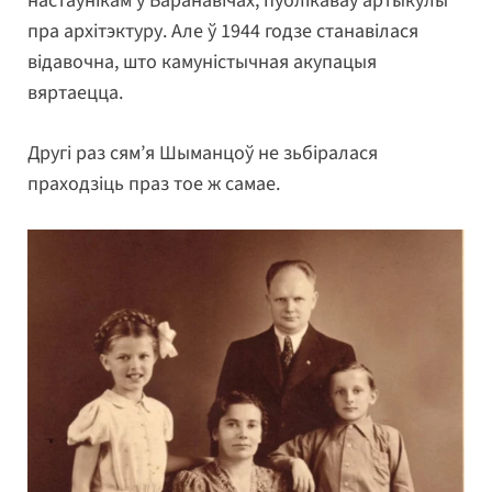
настаўнікам у Баранавічах, публікаваў артыкулы
пра архітэктуру. Але ў 1944 годзе станавілася
відавочна, што камуністычная акупацыя
вяртаецца.
Другі раз сям’я Шыманцоў не зьбіралася
праходзіць праз тое ж самае.