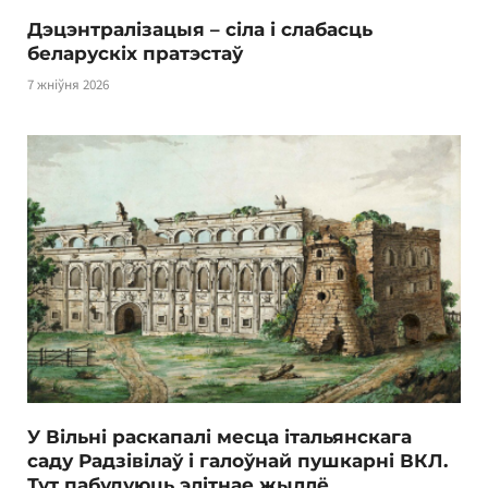
Дэцэнтралізацыя – сіла і слабасць
беларускіх пратэстаў
7 жніўня 2026
У Вільні раскапалі месца італьянскага
саду Радзівілаў і галоўнай пушкарні ВКЛ.
Тут пабудуюць элітнае жыллё