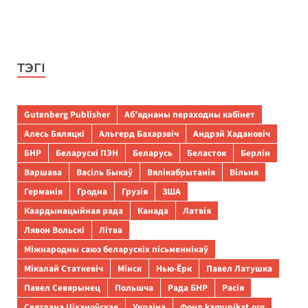
ТЭГІ
Gutenberg Publisher
Аб’яднаны пераходны кабінет
Алесь Бяляцкі
Альгерд Бахарэвіч
Андрэй Хадановіч
БНР
Беларускі ПЭН
Беларусь
Беласток
Берлін
Варшава
Васіль Быкаў
Вялікабрытанія
Вільня
Германія
Гродна
Грузія
ЗША
Каардынацыйная рада
Канада
Латвія
Лявон Вольскі
Літва
Міжнародны саюз беларускіх пісьменнікаў
Мікалай Статкевіч
Мінск
Нью-Ёрк
Павел Латушка
Павел Севярынец
Польшча
Рада БНР
Расія
Святлана Ціханоўская
Украіна
Фонд kamunikat.org