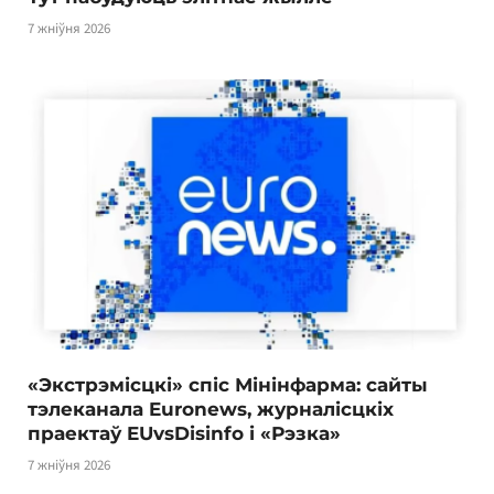
7 жніўня 2026
«Экстрэмісцкі» спіс Мінінфарма: сайты
тэлеканала Euronews, журналісцкіх
праектаў EUvsDisinfo і «Рэзка»
7 жніўня 2026