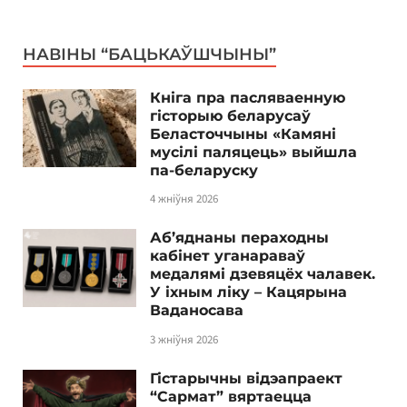
НАВІНЫ “БАЦЬКАЎШЧЫНЫ”
Кніга пра пасляваенную
гісторыю беларусаў
Беласточчыны «Камяні
мусілі паляцець» выйшла
па-беларуску
4 жніўня 2026
Аб’яднаны пераходны
кабінет уганараваў
медалямі дзевяцёх чалавек.
У іхным ліку – Кацярына
Ваданосава
3 жніўня 2026
Гістарычны відэапраект
“Сармат” вяртаецца