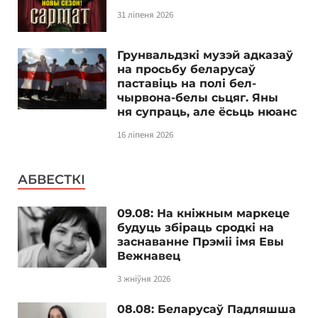
31 ліпеня 2026
Грунвальдзкі музэй адказаў
на просьбу беларусаў
паставіць на полі бел-
чырвона-белы сьцяг. Яны
ня супраць, але ёсьць нюанс
16 ліпеня 2026
АБВЕСТКІ
09.08: На кніжным маркеце
будуць збіраць сродкі на
заснаванне Прэміі імя Евы
Вежнавец
3 жніўня 2026
08.08: Беларусаў Падляшша