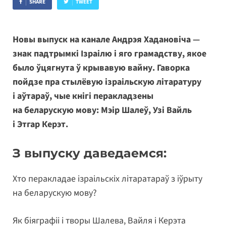
SHARE
TWEET
Новы выпуск на канале Андрэя Хадановіча —
знак падтрымкі Ізраілю і яго грамадству, якое
было ўцягнута ў крывавую вайну. Гаворка
пойдзе пра стылёвую ізраільскую літаратуру
і аўтараў, чые кнігі перакладзены
на беларускую мову: Мэір Шалеў, Узі Вайль
і Этгар Керэт.
З выпуску даведаемся:
Хто перакладае ізраільскіх літаратараў з іўрыту
на беларускую мову?
Як біяграфіі і творы Шалева, Вайля і Керэта