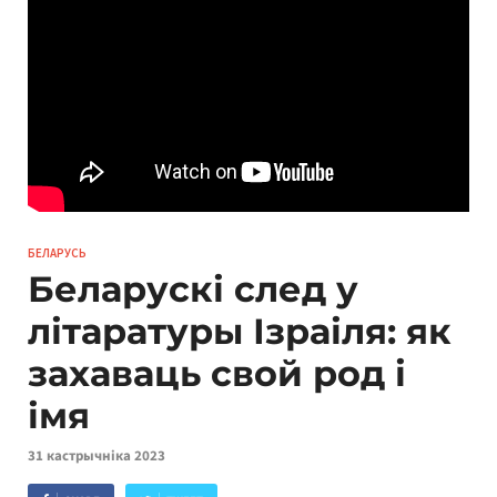
БЕЛАРУСЬ
Беларускі след у
літаратуры Ізраіля: як
захаваць свой род і
імя
31 кастрычніка 2023