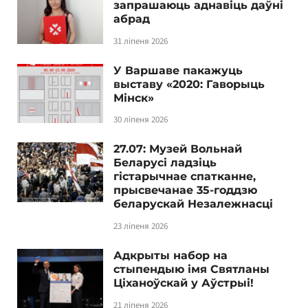
запрашаюць аднавіць даўні
абрад
31 ліпеня 2026
У Варшаве пакажуць
выставу «2020: Гаворыць
Мінск»
30 ліпеня 2026
27.07: Музей Вольнай
Беларусі ладзіць
гістарычнае спатканне,
прысвечанае 35-годдзю
беларускай Незалежнасці
23 ліпеня 2026
Адкрыты набор на
стыпендыю імя Святланы
Ціханоўскай у Аўстрыі!
21 ліпеня 2026