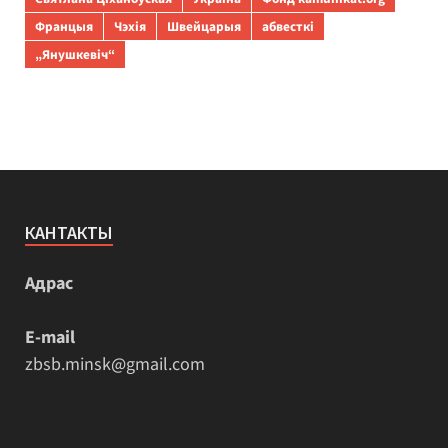
Францыя
Чэхія
Швейцарыя
абвесткі
„Янушкевіч“
КАНТАКТЫ
Адрас
E-mail
zbsb.minsk@gmail.com