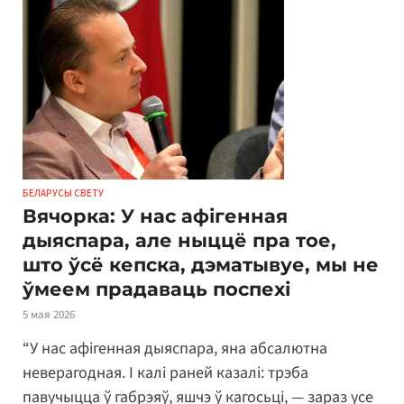
БЕЛАРУСЫ СВЕТУ
Вячорка: У нас афігенная
дыяспара, але ныццё пра тое,
што ўсё кепска, дэматывуе, мы не
ўмеем прадаваць поспехі
5 мая 2026
“У нас афігенная дыяспара, яна абсалютна
неверагодная. І калі раней казалі: трэба
павучыцца ў габрэяў, яшчэ ў кагосьці, — зараз усе