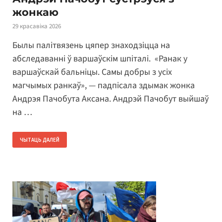
жонкаю
29 красавіка 2026
Былы палітвязень цяпер знаходзіцца на
абследаванні ў варшаўскім шпіталі. «Ранак у
варшаўскай бальніцы. Самы добры з усіх
магчымых ранкаў», — падпісала здымак жонка
Андрэя Пачобута Аксана. Андрэй Пачобут выйшаў
на …
ЧЫТАЦЬ ДАЛЕЙ