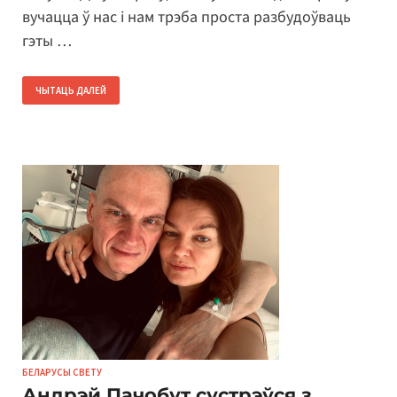
вучацца ў нас і нам трэба проста разбудоўваць
гэты …
ЧЫТАЦЬ ДАЛЕЙ
БЕЛАРУСЫ СВЕТУ
Андрэй Пачобут сустрэўся з