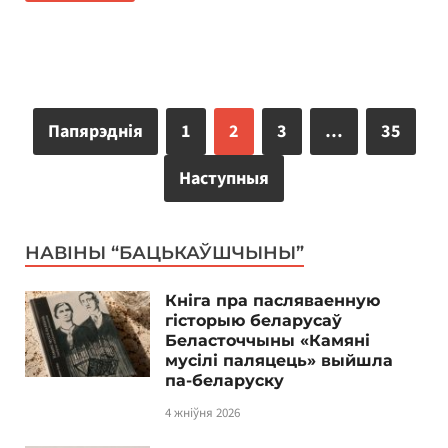
Папярэднія
1
2
3
…
35
Наступныя
НАВІНЫ “БАЦЬКАЎШЧЫНЫ”
Кніга пра пасляваенную
гісторыю беларусаў
Беласточчыны «Камяні
мусілі паляцець» выйшла
па-беларуску
4 жніўня 2026