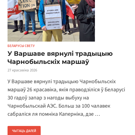
БЕЛАРУСЫ СВЕТУ
У Варшаве вярнулі традыцыю
Чарнобыльскіх маршаў
27 красавіка 2026
У Варшаве вярнулі традыцыю Чарнобыльскіх
маршаў 26 красавіка, якія праводзіліся ў Беларусі
30 гадоў запар з нагоды выбуху на
Чарнобыльскай АЭС. Больш за 100 чалавек
сабраліся ля помніка Каперніка, дзе …
ЧЫТАЦЬ ДАЛЕЙ