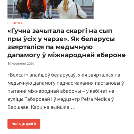
БЕЛАРУСЬ
«Гучна зачытала скаргі на сып
пры ўсіх у чарзе». Як беларусы
звярталіся па медычную
дапамогу ў міжнароднай абароне
10 чэрвеня 2026
«Белсат» знайшоў беларусаў, якія звярталіся па
медычную дапамогу падчас чакання пастановы ў
пытанні міжнароднай абароны – у кабінет на
вуліцы Табаровай і ў медцэнтр Petra Medica ў
Варшаве. Карціна выйшла …
ЧЫТАЦЬ ДАЛЕЙ