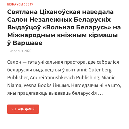
БЕЛАРУСЫ СВЕТУ
Святлана Ціханоўская наведала
Салон Незалежных Беларускіх
Выдаўцоў «Вольная Беларусь» на
Міжнародным кніжным кірмашы
ў Варшаве
1 чэрвеня 2026
Салон — гэта унікальная прастора, дзе сабраліся
беларускія выдавецтвы ў выгнанні: Gutenberg
Publisher, Andrei Yanushkevich Publishing, Mianie
Niama, Vesna Books і іншыя. Нягледзячы ні на што,
яны працягваюць выдаваць беларускія …
ЧЫТАЦЬ ДАЛЕЙ