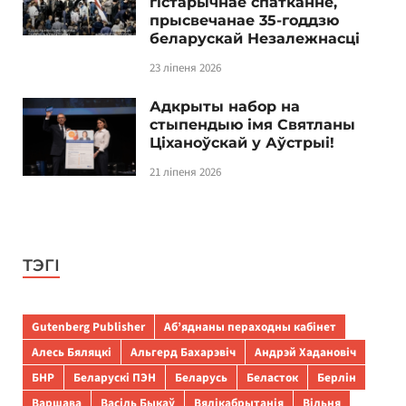
гістарычнае спатканне,
прысвечанае 35-годдзю
беларускай Незалежнасці
23 ліпеня 2026
Адкрыты набор на
стыпендыю імя Святланы
Ціханоўскай у Аўстрыі!
21 ліпеня 2026
ТЭГІ
Gutenberg Publisher
Аб’яднаны пераходны кабінет
Алесь Бяляцкі
Альгерд Бахарэвіч
Андрэй Хадановіч
БНР
Беларускі ПЭН
Беларусь
Беласток
Берлін
Варшава
Васіль Быкаў
Вялікабрытанія
Вільня