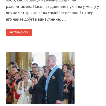
збор, каб сабраць мужчыне сродкі на
рэабілітацыю. Пасля выдалення пухліны ў мозгу ў
яго на чатыры хвіліны спынілася сэрца, і цяпер
яго чакае доўгае аднаўленне. …
ЧЫТАЦЬ ДАЛЕЙ