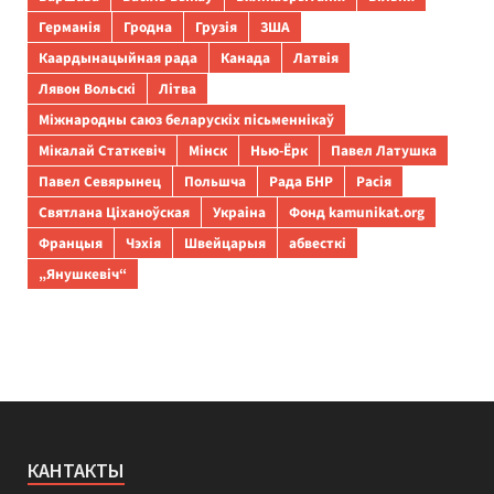
Германія
Гродна
Грузія
ЗША
Каардынацыйная рада
Канада
Латвія
Лявон Вольскі
Літва
Міжнародны саюз беларускіх пісьменнікаў
Мікалай Статкевіч
Мінск
Нью-Ёрк
Павел Латушка
Павел Севярынец
Польшча
Рада БНР
Расія
Святлана Ціханоўская
Украіна
Фонд kamunikat.org
Францыя
Чэхія
Швейцарыя
абвесткі
„Янушкевіч“
КАНТАКТЫ