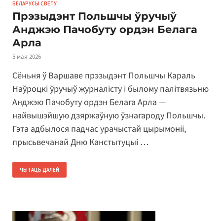
БЕЛАРУСЫ СВЕТУ
Прэзыдэнт Польшчы ўручыў
Анджэю Пачобуту ордэн Белага
Арла
5 мая 2026
Сёньня ў Варшаве прэзыдэнт Польшчы Караль
Наўроцкі ўручыў журналісту і былому палітвязьню
Анджэю Пачобуту ордэн Белага Арла —
найвышэйшую дзяржаўную ўзнагароду Польшчы.
Гэта адбылося падчас урачыстай цырымоніі,
прысьвечанай Дню Канстытуцыі …
ЧЫТАЦЬ ДАЛЕЙ