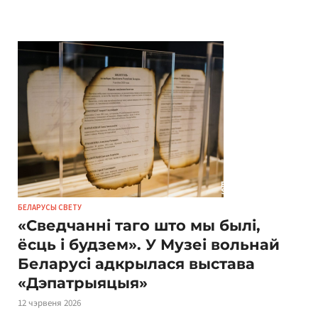
БЕЛАРУСЫ СВЕТУ
«Сведчанні таго што мы былі,
ёсць і будзем». У Музеі вольнай
Беларусі адкрылася выстава
«Дэпатрыяцыя»
12 чэрвеня 2026