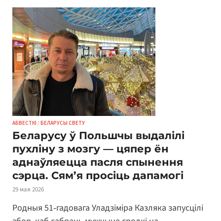
АБВЕСТКІ
/
БЕЛАРУСЫ СВЕТУ
Беларусу ў Польшчы выдалілі
пухліну з мозгу — цяпер ён
аднаўляецца пасля спынення
сэрца. Сям’я просіць дапамогі
29 мая 2026
Родныя 51‑гадовага Уладзіміра Казляка запусцілі