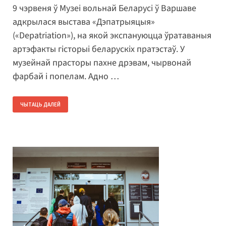
9 чэрвеня ў Музеі вольнай Беларусі ў Варшаве
адкрылася выстава «Дэпатрыяцыя»
(«Depatriation»), на якой экспануюцца ўратаваныя
артэфакты гісторыі беларускіх пратэстаў. У
музейнай прасторы пахне дрэвам, чырвонай
фарбай і попелам. Адно …
ЧЫТАЦЬ ДАЛЕЙ