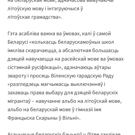
на беларускай мове, адначасова вывучаючы
літоўскую мову і інтэгруючыся ў
літоўскае грамадства».
Гэта асабліва важна ва ўмовах, калі ў самой
Беларусі «колькасць беларускамоўных школ
імкліва скарачаецца, а абсалютная большасць
дзяцей навучаецца на расейскай мове ва ўмовах
сістэмнай русіфікацыі», адзначаюць аўтары
звароту і просяць Віленскую гарадскую Раду
«разгледзець магчымасць выключэнняў і
захаваць права выбару для дзяцей беларускіх
мігрантаў – навучанне альбо на літоўскай мове,
альбо на беларускай мове ў гімназіі імя
Францыска Скарыны ў Вільні».
Асацыяцыя беларускіх бацькоў у Літве заклікае