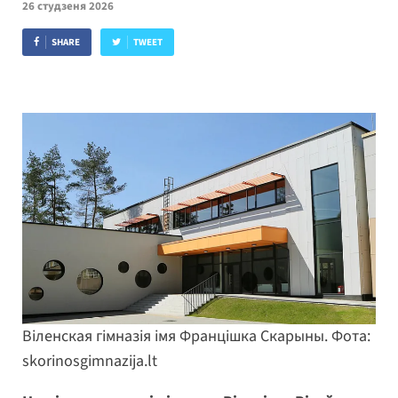
26 студзеня 2026
SHARE
TWEET
Віленская гімназія імя Францішка Скарыны. Фота:
skorinosgimnazija.lt