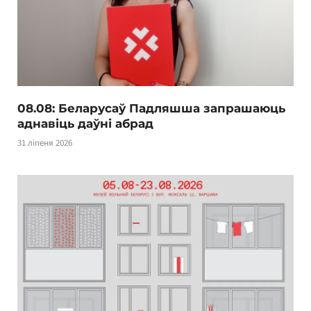
08.08: Беларусаў Падляшша запрашаюць
аднавіць даўні абрад
31 ліпеня 2026