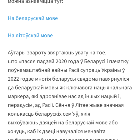
можна азнаёміцца тут:
На беларускай мове
На літоўскай мове
Аўтары звароту звяртаюць увагу на тое,
што «пасля падзей 2020 года ў Беларусі і пачатку
поўнамаштабнай вайны Расіі супраць Украіны ў
2022 годзе многія беларусы свядома павярнуліся
да беларускай мовы як ключавога нацыянальнага
маркера, які адрознівае нас ад іншых нацый і,
перадусім, ад Расіі. Сёння ў Літве жыве значная
колькасць беларускіх сем’яў, якія
выхоўваюць дзяцей на беларускай мове або
хочуць, каб іх дзеці навучаліся менавіта