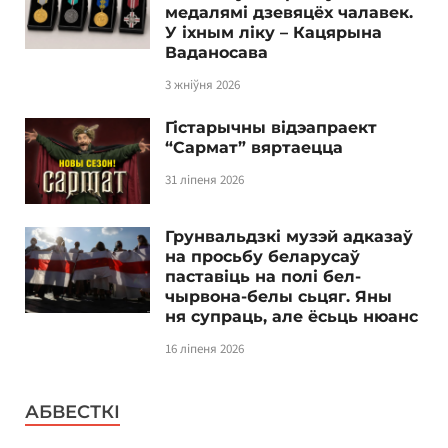
медалямі дзевяцёх чалавек.
У іхным ліку – Кацярына
Ваданосава
3 жніўня 2026
Гістарычны відэапраект
“Сармат” вяртаецца
31 ліпеня 2026
Грунвальдзкі музэй адказаў
на просьбу беларусаў
паставіць на полі бел-
чырвона-белы сьцяг. Яны
ня супраць, але ёсьць нюанс
16 ліпеня 2026
АБВЕСТКІ