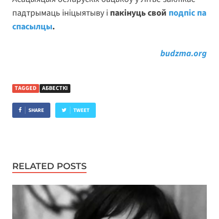
падтрымаць ініцыятыву і
пакінуць свой
подпіс па
спасылцы
.
budzma.org
TAGGED
АБВЕСТКІ
SHARE
TWEET
RELATED POSTS