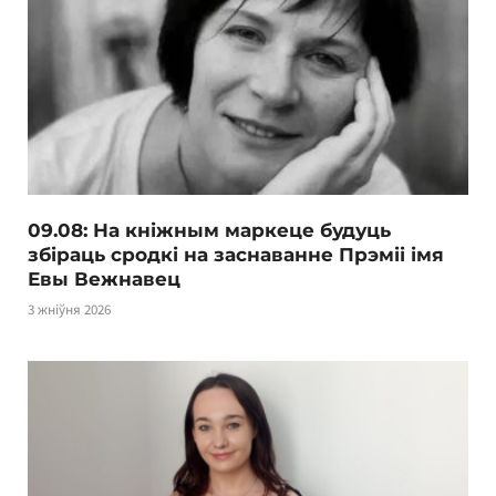
09.08: На кніжным маркеце будуць
збіраць сродкі на заснаванне Прэміі імя
Евы Вежнавец
3 жніўня 2026