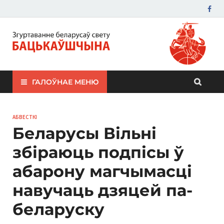
ЗБС "Бацькаўшчына"
ГАЛОЎНАЕ МЕНЮ
АБВЕСТКІ
Беларусы Вільні
збіраюць подпісы ў
абарону магчымасці
навучаць дзяцей па-
беларуску