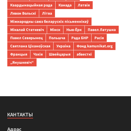
Каардынацыйная рада
Канада
Латвія
Лявон Вольскі
Літва
Міжнародны саюз беларускіх пісьменнікаў
Мікалай Статкевіч
Мінск
Нью-Ёрк
Павел Латушка
Павел Севярынец
Польшча
Рада БНР
Расія
Святлана Ціханоўская
Украіна
Фонд kamunikat.org
Францыя
Чэхія
Швейцарыя
абвесткі
„Янушкевіч“
КАНТАКТЫ
Адрас