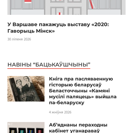
У Варшаве пакажуць выставу «2020:
Гаворыць Мінск»
30 ліпеня 2026
НАВІНЫ “БАЦЬКАЎШЧЫНЫ”
Кніга пра пасляваенную
гісторыю беларусаў
Беласточчыны «Камяні
мусілі паляцець» выйшла
па-беларуску
4 жніўня 2026
Аб’яднаны пераходны
кабінет уганараваў