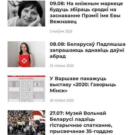
09.08: На кніжным маркеце
будуць збіраць сродкі на
заснаванне Прэміі імя Евы
Вежнавец
3 жніўня 2026
08.08: Беларусаў Падляшша
запрашаюць аднавіць даўні
абрад
31 ліпеня 2026
У Варшаве пакажуць
выставу «2020: Гаворыць
Мінск»
30 ліпеня 2026
27.07: Музей Вольнай
Беларусі ладзіць
гістарычнае спатканне,
прысвечанае 35-годдзю