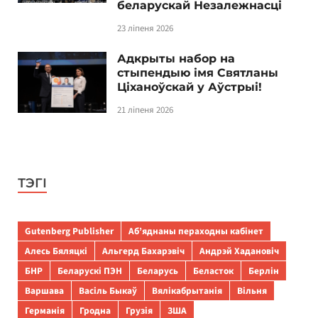
беларускай Незалежнасці
23 ліпеня 2026
Адкрыты набор на
стыпендыю імя Святланы
Ціханоўскай у Аўстрыі!
21 ліпеня 2026
ТЭГІ
Gutenberg Publisher
Аб’яднаны пераходны кабінет
Алесь Бяляцкі
Альгерд Бахарэвіч
Андрэй Хадановіч
БНР
Беларускі ПЭН
Беларусь
Беласток
Берлін
Варшава
Васіль Быкаў
Вялікабрытанія
Вільня
Германія
Гродна
Грузія
ЗША