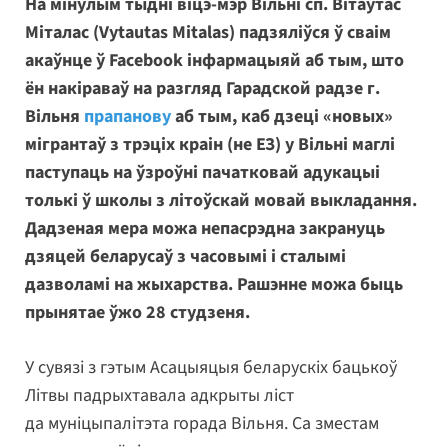
На мінулым тыдні віцэ-мэр Вільні сп. Вітаўтас
Міталас (Vytautas Mitalas) падзяліўся ў сваім
акаўнце ў Facebook інфармацыяй аб тым, што
ён накіраваў на разгляд Гарадской радзе г.
Вільня
прапанову
аб тым, каб дзеці «новых»
мігрантаў з трэціх краін (не ЕЗ) у Вільні маглі
паступаць на ўзроўні пачатковай адукацыі
толькі ў школы з літоўскай мовай выкладання.
Дадзеная мера можа непасрэдна закрануць
дзяцей беларусаў з часовымі і сталымі
дазволамі на жыхарства. Рашэнне можа быць
прынятае ўжо 28 студзеня.
У сувязі з гэтым Асацыяцыя беларускіх бацькоў
Літвы падрыхтавала адкрыты ліст
да муніцыпалітэта горада Вільня. Са зместам