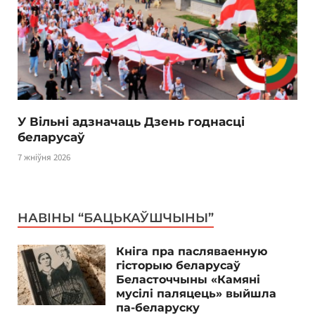
У Вільні адзначаць Дзень годнасці
беларусаў
7 жніўня 2026
НАВІНЫ “БАЦЬКАЎШЧЫНЫ”
Кніга пра пасляваенную
гісторыю беларусаў
Беласточчыны «Камяні
мусілі паляцець» выйшла
па-беларуску