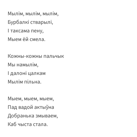
Мылім, мылім, мылім,
Бурбалкі стварылі,
І таксама пену,
Мыем ёй смела.
Кожны-кожны пальчык
Мы намылім,
І далоні цалкам
Мылім пільна.
Мыем, мыем, мыем,
Пад вадой актыўна
Добранька змываем,
Каб чыста стала.