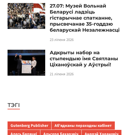
27.07: Музей Вольнай
Беларусі ладзіць
гістарычнае спатканне,
прысвечанае 35-годдзю
беларускай Незалежнасці
23 ліпеня 2026
Адкрыты набор на
стыпендыю імя Святланы
Ціханоўскай у Аўстрыі!
21 ліпеня 2026
ТЭГІ
Gutenberg Publisher
Аб’яднаны пераходны кабінет
Алесь Бяляцкі
Альгерд Бахарэвіч
Андрэй Хадановіч