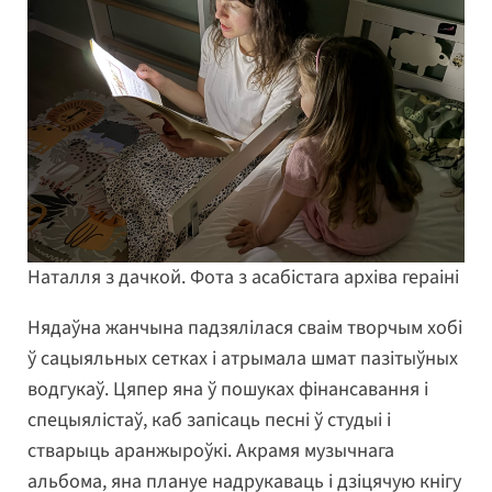
Наталля з дачкой. Фота з асабістага архіва гераіні
Нядаўна жанчына падзялілася сваім творчым хобі
ў сацыяльных сетках і атрымала шмат пазітыўных
водгукаў. Цяпер яна ў пошуках фінансавання і
спецыялістаў, каб запісаць песні ў студыі і
стварыць аранжыроўкі. Акрамя музычнага
альбома, яна плануе надрукаваць і дзіцячую кнігу