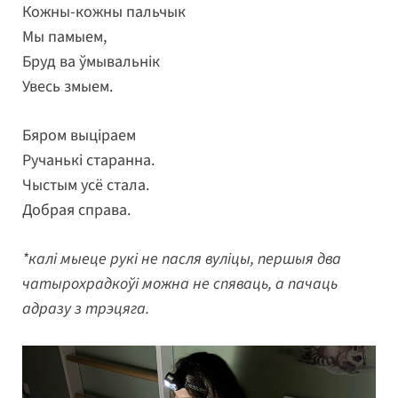
Кожны-кожны пальчык
Мы памыем,
Бруд ва ўмывальнік
Увесь змыем.
Бяром выціраем
Ручанькі старанна.
Чыстым усё стала.
Добрая справа.
*калі мыеце рукі не пасля вуліцы, першыя два
чатырохрадкоўі можна не спяваць, а пачаць
адразу з трэцяга.