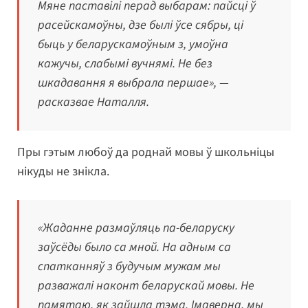
Мяне паставілі перад выбарам: пайсці ў
расейскамоўны, дзе былі ўсе сябры, ці
быць у беларускамоўным з, умоўна
кажучы, слабымі вучнямі. Не без
шкадавання я выбрала першае», —
расказвае Наталля.
Пры гэтым любоў да роднай мовы ў школьніцы
нікуды не знікла.
«Жаданне размаўляць па-беларуску
заўсёды было са мной. На адным са
спатканняў з будучым мужам мы
разважалі наконт беларускай мовы. Не
памятаю, як зайшла тэма. Імаверна, мы