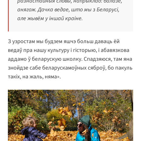
разнастайныя словы, напрыклад: балазе,
анягож. Дачка ведае, што мы з Беларусі,
але жывём у іншай краіне.
З узростам мы будзем яшчэ больш даваць ёй
ведаў пра нашу культуру і гісторыю, і абавязкова
аддамо ў беларускую школку. Спадзяюся, там яна
знойдзе сабе беларускамоўных сяброў, бо пакуль
такіх, на жаль, няма».