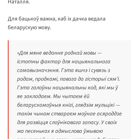
Наталля.
Для бацькоў важна, каб іх дачка ведала
беларускую мову.
«Для мяне веданне роднай мовы —
істотны фактар для нацыянальнага
самавызначэння. Гэта яшчэ і сувязь з
родам, продкамі, павага да гісторыі сям’і.
Гэта галоўны нацыянальны код, які мы ў
яе закладаем. Мы чытаем ёй
беларускамоўныя кнігі, глядзім мульцікі —
такім чынам ствараем моўнае асяроддзе
для развіцця слоўнікавага запасу. У сваіх
жа песеньках я адмыслова ўжываю