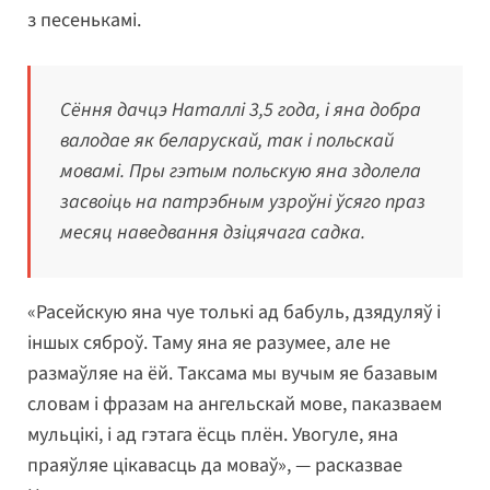
з песенькамі.
Сёння дачцэ Наталлі 3,5 года, і яна добра
валодае як беларускай, так і польскай
мовамі. Пры гэтым польскую яна здолела
засвоіць на патрэбным узроўні ўсяго праз
месяц наведвання дзіцячага садка.
«Расейскую яна чуе толькі ад бабуль, дзядуляў і
іншых сяброў. Таму яна яе разумее, але не
размаўляе на ёй. Таксама мы вучым яе базавым
словам і фразам на ангельскай мове, паказваем
мульцікі, і ад гэтага ёсць плён. Увогуле, яна
праяўляе цікавасць да моваў», — расказвае