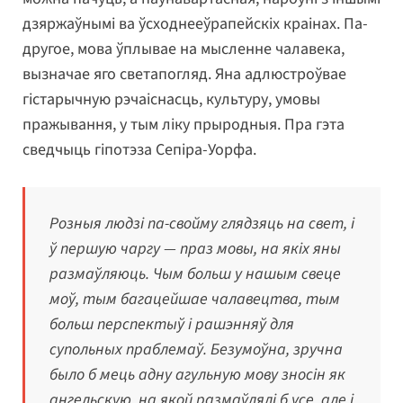
дзяржаўнымі ва ўсходнееўрапейскіх краінах. Па-
другое, мова ўплывае на мысленне чалавека,
вызначае яго светапогляд. Яна адлюстроўвае
гістарычную рэчаіснасць, культуру, умовы
пражывання, у тым ліку прыродныя. Пра гэта
сведчыць гіпотэза Сепіра-Уорфа.
Розныя людзі па-свойму глядзяць на свет, і
ў першую чаргу — праз мовы, на якіх яны
размаўляюць. Чым больш у нашым свеце
моў, тым багацейшае чалавецтва, тым
больш перспектыў і рашэнняў для
супольных праблемаў. Безумоўна, зручна
было б мець адну агульную мову зносін як
ангельскую, на якой размаўлялі б усе, але і