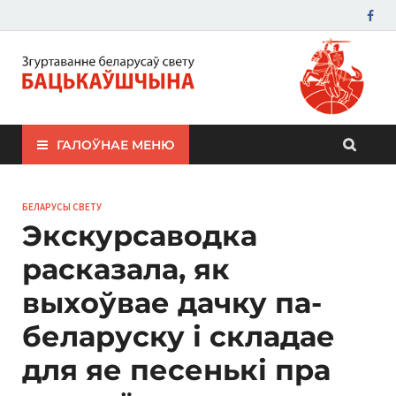
ЗБС "Бацькаўшчына"
ГАЛОЎНАЕ МЕНЮ
БЕЛАРУСЫ СВЕТУ
Экскурсаводка
расказала, як
выхоўвае дачку па-
беларуску і складае
для яе песенькі пра