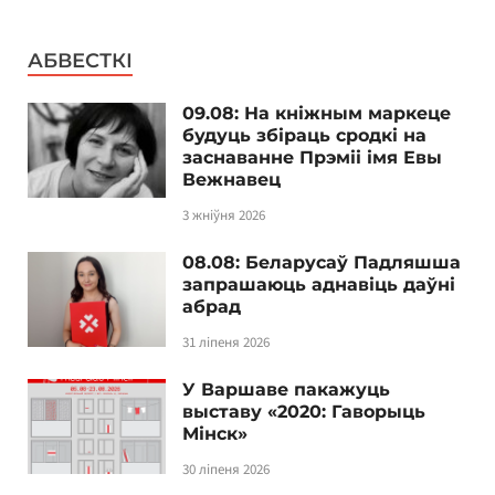
АБВЕСТКІ
09.08: На кніжным маркеце
будуць збіраць сродкі на
заснаванне Прэміі імя Евы
Вежнавец
3 жніўня 2026
08.08: Беларусаў Падляшша
запрашаюць аднавіць даўні
абрад
31 ліпеня 2026
У Варшаве пакажуць
выставу «2020: Гаворыць
Мінск»
30 ліпеня 2026