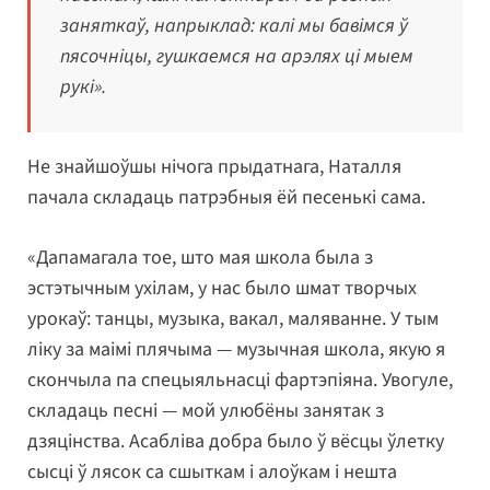
заняткаў, напрыклад: калі мы бавімся ў
пясочніцы, гушкаемся на арэлях ці мыем
рукі».
Не знайшоўшы нічога прыдатнага, Наталля
пачала складаць патрэбныя ёй песенькі сама.
«Дапамагала тое, што мая школа была з
эстэтычным ухілам, у нас было шмат творчых
урокаў: танцы, музыка, вакал, маляванне. У тым
ліку за маімі плячыма — музычная школа, якую я
скончыла па спецыяльнасці фартэпіяна. Увогуле,
складаць песні — мой улюбёны занятак з
дзяцінства. Асабліва добра было ў вёсцы ўлетку
сысці ў лясок са сшыткам і алоўкам і нешта