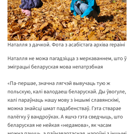
Наталля з дачкой. Фота з асабістага архіва гераіні
Наталля не можа пагадзіцца з меркаваннем, што ў
эміграцыі беларуская мова непатрэбная
«Па-першае, значна лягчэй вывучаць тую ж
польскую, калі валодаеш беларускай. Ды ўвогуле,
калі параўнаць нашу мову з іншымі славянскімі,
можна знайсці шмат падабенстваў. Гэта стварае
палёгку ў вандроўках. А яшчэ гэта сведчыць, што
беларуская не нейкая «недамова», як часам
можна пачуць, а паўнавартасная, нароўні з іншымі