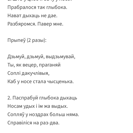
Прабралося так глыбока.
Нават дыхаць не дае.
Разбяромся. Павер мне.
Прыпеў (2 разы):
Дзьмуй, дзьмуй, выдзьмувай,
Ты, як вецер, праганяй
Соплі дакучлівыя,
Каб у носе стала чысценька.
2. Паспрабуй глыбока дыхаць
Носам удых і ім жа выдых.
Сопляў у ноздрах больш няма.
Справіліся на раз-два.