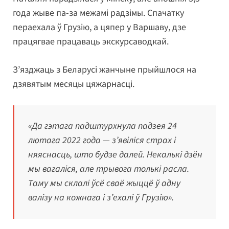
года жыве па-за межамі радзімы. Спачатку
пераехала ў Грузію, а цяпер у Варшаву, дзе
працягвае працаваць экскурсаводкай.
З’язджаць з Беларусі жанчыне прыйшлося на
дзявятым месяцы цяжарнасці.
«Да гэтага падштурхнула падзея 24
лютага 2022 года — з’явіліся страх і
няяснасць, што будзе далей. Некалькі дзён
мы вагаліся, але трывога толькі расла.
Таму мы склалі ўсё сваё жыццё ў адну
валізу на кожнага і з’ехалі ў Грузію».