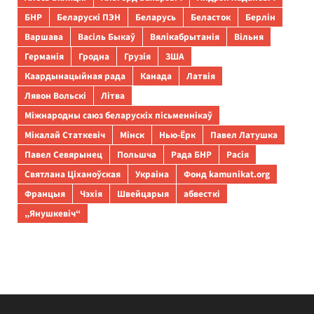
БНР
Беларускі ПЭН
Беларусь
Беласток
Берлін
Варшава
Васіль Быкаў
Вялікабрытанія
Вільня
Германія
Гродна
Грузія
ЗША
Каардынацыйная рада
Канада
Латвія
Лявон Вольскі
Літва
Міжнародны саюз беларускіх пісьменнікаў
Мікалай Статкевіч
Мінск
Нью-Ёрк
Павел Латушка
Павел Севярынец
Польшча
Рада БНР
Расія
Святлана Ціханоўская
Украіна
Фонд kamunikat.org
Францыя
Чэхія
Швейцарыя
абвесткі
„Янушкевіч“