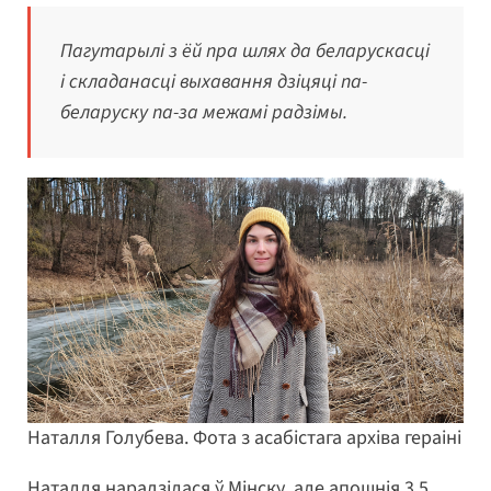
Пагутарылі з ёй пра шлях да беларускасці
і складанасці выхавання дзіцяці па-
беларуску па-за межамі радзімы.
Наталля Голубева. Фота з асабістага архіва гераіні
Наталля нарадзілася ў Мінску, але апошнія 3,5