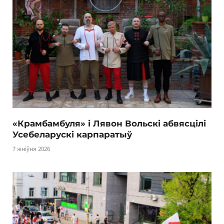
«Крамбамбуля» і Лявон Вольскі абвясцілі
Усебеларускі карпаратыў
7 жніўня 2026