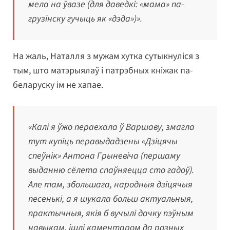
мела на ўвазе (для даведкі: «мама» па-
грузінску гучыць як «дэда»)».
На жаль, Наталля з мужам хутка сутыкнуліся з
тым, што матэрыялаў і патрэбных кніжак па-
беларуску ім не хапае.
«Калі я ўжо пераехала ў Варшаву, змагла
тут купіць перавыдадзены «Дзіцячы
спеўнік» Антона Грыневіча (першаму
выданню сёлета спаўняецца сто гадоў).
Але там, збольшага, народныя дзіцячыя
песенькі, а я шукала больш актуальныя,
практычныя, якія б вучылі дачку пэўным
навыкам, ішлі каментаром да розных