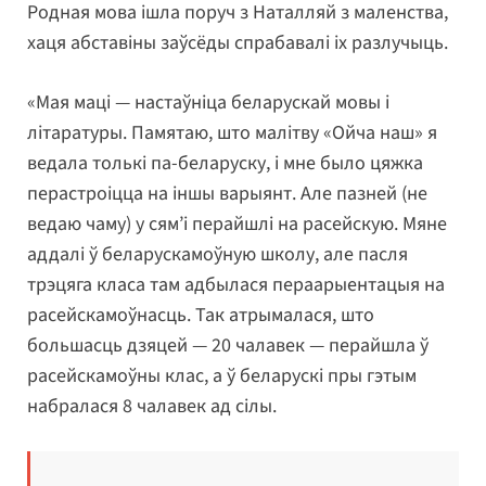
Родная мова ішла поруч з Наталляй з маленства,
хаця абставіны заўсёды спрабавалі іх разлучыць.
«Мая маці — настаўніца беларускай мовы і
літаратуры. Памятаю, што малітву «Ойча наш» я
ведала толькі па-беларуску, і мне было цяжка
перастроіцца на іншы варыянт. Але пазней (не
ведаю чаму) у сям’і перайшлі на расейскую. Мяне
аддалі ў беларускамоўную школу, але пасля
трэцяга класа там адбылася пераарыентацыя на
расейскамоўнасць. Так атрымалася, што
большасць дзяцей — 20 чалавек — перайшла ў
расейскамоўны клас, а ў беларускі пры гэтым
набралася 8 чалавек ад сілы.