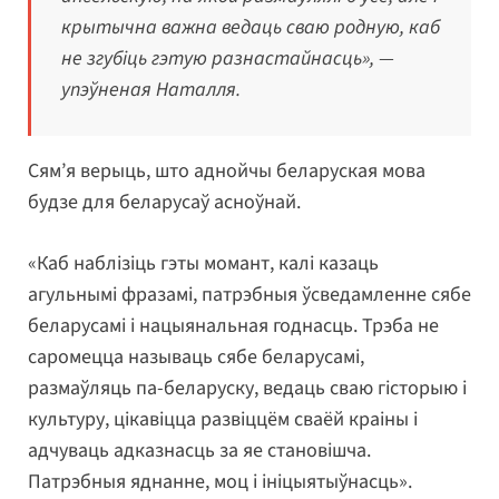
крытычна важна ведаць сваю родную, каб
не згубіць гэтую разнастайнасць», —
упэўненая Наталля.
Сям’я верыць, што аднойчы беларуская мова
будзе для беларусаў асноўнай.
«Каб наблізіць гэты момант, калі казаць
агульнымі фразамі, патрэбныя ўсведамленне сябе
беларусамі і нацыянальная годнасць. Трэба не
саромецца называць сябе беларусамі,
размаўляць па-беларуску, ведаць сваю гісторыю і
культуру, цікавіцца развіццём сваёй краіны і
адчуваць адказнасць за яе становішча.
Патрэбныя яднанне, моц і ініцыятыўнасць».