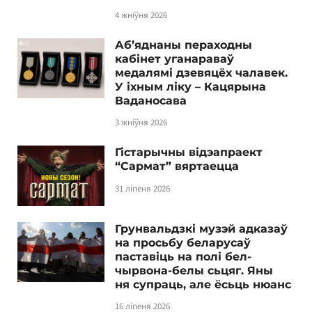
4 жніўня 2026
Аб’яднаны пераходны
кабінет уганараваў
медалямі дзевяцёх чалавек.
У іхным ліку – Кацярына
Ваданосава
3 жніўня 2026
Гістарычны відэапраект
“Сармат” вяртаецца
31 ліпеня 2026
Грунвальдзкі музэй адказаў
на просьбу беларусаў
паставіць на полі бел-
чырвона-белы сьцяг. Яны
ня супраць, але ёсьць нюанс
16 ліпеня 2026