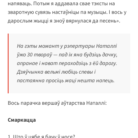
напяваць. Потым я аддавала свае тэксты на
зваротную сувязь настаўніцы па музыцы. І вось у
дарослым жыцці я зноў вярнулася да песень».
На гэты момант у рэпертуары Наталлі
ўжо 30 твораў — пад іх яна будзіць дачку,
апранае і нават пераходзіць з ёй дарогу.
Дзяўчынка вельмі любіць спевы і
пастаянна просіць маці нешта напець.
Вось парачка вершаў аўтарства Наталлі:
Смаркацца
1. Што ў цябе я бачу ў носе?