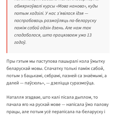
абмяркоўвалі курсы «Мова нанова», куды
потым хадзілі. У нас з’явілася ідэя —
паспрабаваць размаўляць па-беларуску
паміж сабой адзін дзень. Але нам так
спадабалася, што працягваем ужо 13
гадоў.
Пры гэтым мы паступова пашыралі кола ўжытку
беларускай мовы. Спачатку толькі паміж сабой,
потым з бацькамі, сябрамі, пазней са знаёмымі, а
далей — паўсюль», — дзеліцца суразмоўца.
Наталля згадвае, што калі пісала дыплом, то
пачала яго на рускай мове — напісала ўжо палову
працы, але потым усё перапісала па-беларуску і