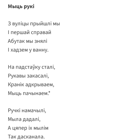
Мыць рукі
З вуліцы прыйшлі мы
І першай справай
Абутак мы знялі
І хадзем у ванну.
На падстаўку сталі,
Рукавы закасалі,
Кранік адкрываем,
Мыць пачынаем.*
Ручкі намачылі,
Мыла дадалі,
А цяпер іх мылім
Так дасканала.