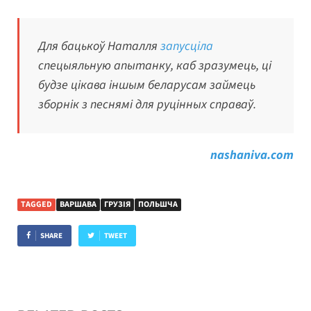
Для бацькоў Наталля
запусціла
спецыяльную апытанку, каб зразумець, ці
будзе цікава іншым беларусам займець
зборнік з песнямі для руцінных справаў.
nashaniva.com
TAGGED
ВАРШАВА
ГРУЗІЯ
ПОЛЬШЧА
SHARE
TWEET