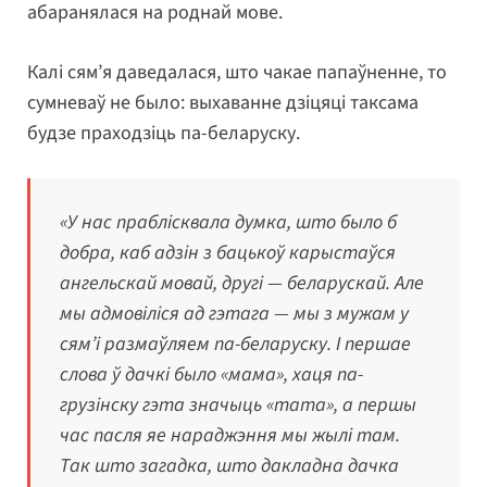
абаранялася на роднай мове.
Калі сям’я даведалася, што чакае папаўненне, то
сумневаў не было: выхаванне дзіцяці таксама
будзе праходзіць па-беларуску.
«У нас праблісквала думка, што было б
добра, каб адзін з бацькоў карыстаўся
ангельскай мовай, другі — беларускай. Але
мы адмовіліся ад гэтага — мы з мужам у
сям’і размаўляем па-беларуску. І першае
слова ў дачкі было «мама», хаця па-
грузінску гэта значыць «тата», а першы
час пасля яе нараджэння мы жылі там.
Так што загадка, што дакладна дачка