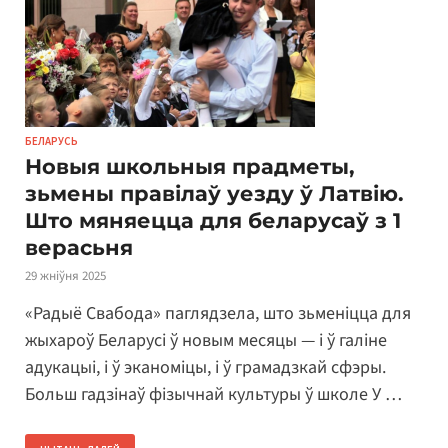
БЕЛАРУСЬ
Новыя школьныя прадметы,
зьмены правілаў уезду ў Латвію.
Што мяняецца для беларусаў з 1
верасьня
29 жніўня 2025
«Радыё Свабода» паглядзела, што зьменіцца для
жыхароў Беларусі ў новым месяцы — і ў галіне
адукацыі, і ў эканоміцы, і ў грамадзкай сфэры.
Больш гадзінаў фізычнай культуры ў школе У …