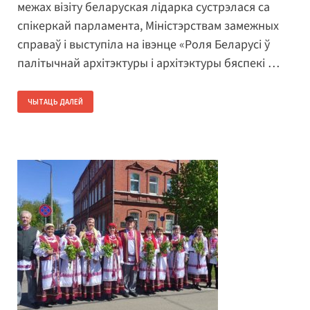
межах візіту беларуская лідарка сустрэлася са
спікеркай парламента, Міністэрствам замежных
справаў і выступіла на івэнце «Роля Беларусі ў
палітычнай архітэктуры і архітэктуры бяспекі …
ЧЫТАЦЬ ДАЛЕЙ