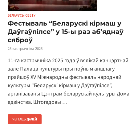
БЕЛАРУСЫ СВЕТУ
Фестываль “Беларускі кірмаш у
Даўгаўпілсе” у 15-ы раз аб’яднаў
сяброў
25 кастрычніка 2025
11-га кастрычніка 2025 года ў вялікай канцэртнай
зале Палаца культуры пры поўным аншлагу
прайшоў XV Міжнародны фестываль народнай
культуры “Беларускі кірмаш у Даўгаўпілсе”,
арганізаваны Цэнтрам беларускай культуры Дома
адзінства. Штогадовы …
ЧЫТАЦЬ ДАЛЕЙ