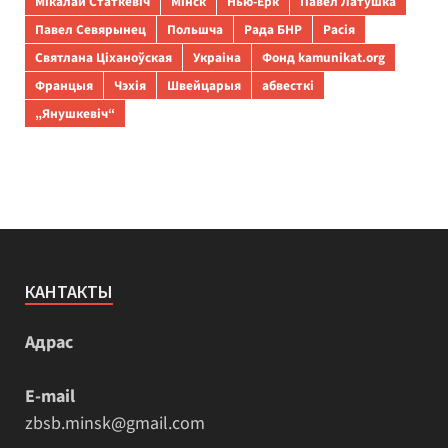
Мікалай Статкевіч
Мінск
Нью-Ёрк
Павел Латушка
Павел Севярынец
Польшча
Рада БНР
Расія
Святлана Ціханоўская
Украіна
Фонд kamunikat.org
Францыя
Чэхія
Швейцарыя
абвесткі
„Янушкевіч“
КАНТАКТЫ
Адрас
E-mail
zbsb.minsk@gmail.com