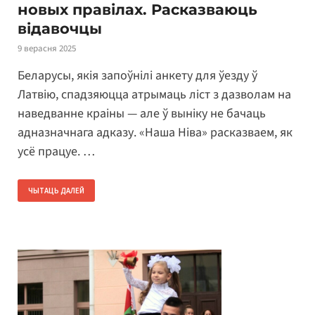
новых правілах. Расказваюць
відавочцы
9 верасня 2025
Беларусы, якія запоўнілі анкету для ўезду ў
Латвію, спадзяюцца атрымаць ліст з дазволам на
наведванне краіны — але ў выніку не бачаць
адназначнага адказу. «Наша Ніва» расказваем, як
усё працуе. …
ЧЫТАЦЬ ДАЛЕЙ