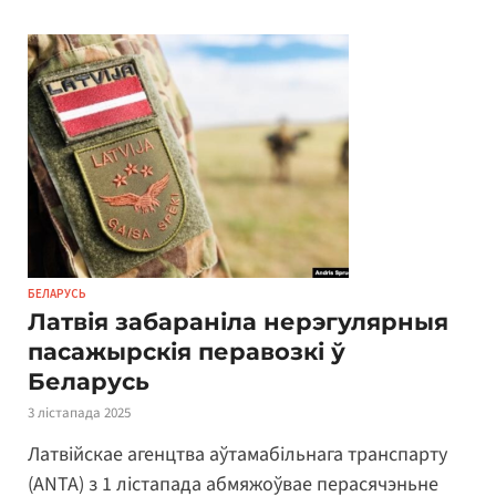
БЕЛАРУСЬ
Латвія забараніла нерэгулярныя
пасажырскія перавозкі ў
Беларусь
3 лістапада 2025
Латвійскае агенцтва аўтамабільнага транспарту
(ANTA) з 1 лістапада абмяжоўвае перасячэньне