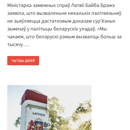
Міністарка замежных спраў Латвіі Байба Бражэ
заявіла, што вызваленьне некалькіх палітвязьняў
не зьяўляецца дастатковым доказам сур’ёзных
зьменаў у палітыцы беларускіх уладаў. «Мы
чакаем, што беларускі рэжым вызваліць больш за
тысячу …
ЧЫТАЦЬ ДАЛЕЙ