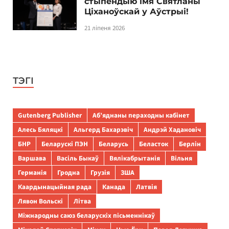
стыпендыю імя Святланы
Ціханоўскай у Аўстрыі!
21 ліпеня 2026
ТЭГІ
Gutenberg Publisher
Аб’яднаны пераходны кабінет
Алесь Бяляцкі
Альгерд Бахарэвіч
Андрэй Хадановіч
БНР
Беларускі ПЭН
Беларусь
Беласток
Берлін
Варшава
Васіль Быкаў
Вялікабрытанія
Вільня
Германія
Гродна
Грузія
ЗША
Каардынацыйная рада
Канада
Латвія
Лявон Вольскі
Літва
Міжнародны саюз беларускіх пісьменнікаў