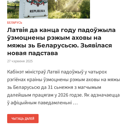
БЕЛАРУСЬ
Латвія да канца году падоўжыла
ўзмоцнены рэжым аховы на
мяжы зь Беларусьсю. Зьявілася
новая падстава
27 чэрвеня 2025
Кабінэт міністраў Латвіі падоўжыў у чатырох
рэгіёнах краіны ўзмоцнены рэжым аховы на мяжы
зь Беларусьсю да 31 сьнежня з магчымым
далейшым працягам у 2026 годзе. Як адзначаецца
ў афіцыйным паведамленьні …
ЧЫТАЦЬ ДАЛЕЙ