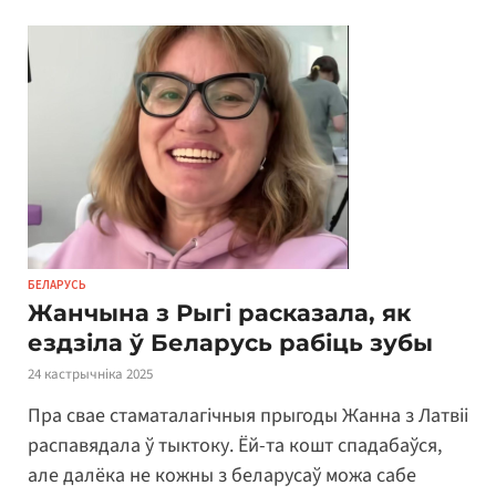
БЕЛАРУСЬ
Жанчына з Рыгі расказала, як
ездзіла ў Беларусь рабіць зубы
24 кастрычніка 2025
Пра свае стаматалагічныя прыгоды Жанна з Латвіі
распавядала ў тыктоку. Ёй-та кошт спадабаўся,
але далёка не кожны з беларусаў можа сабе