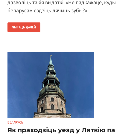
дазволіць такія выдаткі. «Не падкажаце, куды
беларусам ездзіць лячыць зубы?» …
ЧЫТАЦЬ ДАЛЕЙ
БЕЛАРУСЬ
Як праходзіць уезд у Латвію па