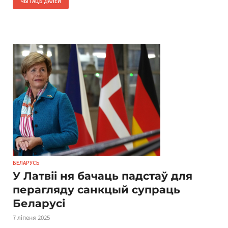
ЧЫТАЦЬ ДАЛЕЙ
БЕЛАРУСЬ
У Латвіі ня бачаць падстаў для
перагляду санкцый супраць
Беларусі
7 ліпеня 2025