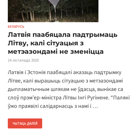
БЕЛАРУСЬ
Латвія паабяцала падтрымаць
Літву, калі сітуацыя з
метэазондамі не зменіцца
14 лістапада 2025
Латвія і Эстонія паабяцалі аказаць падтрымку
Літве, калі вырашыць сітуацыю з метэазондамі
дыпламатычным шляхам не ўдасца, вынікае са
слоў прэм’ер-міністра Літвы Інгі Ругінене. “Палякі
ўжо праявілі салідарнасць з намі і …
ЧЫТАЦЬ ДАЛЕЙ