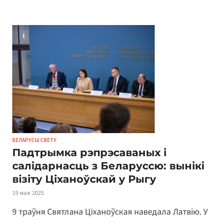
БЕЛАРУСЫ СВЕТУ
Падтрымка рэпрэсаваных і
салідарнасць з Беларуссю: вынікі
візіту Ціханоўскай у Рыгу
19 мая 2025
9 траўня Святлана Ціханоўская наведала Латвію. У