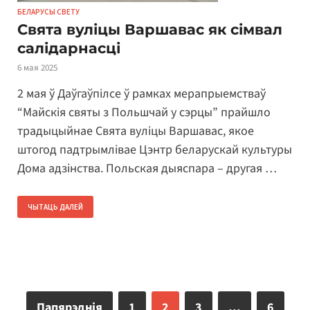
БЕЛАРУСЫ СВЕТУ
Свята вуліцы Варшавас як сімвал
салідарнасці
6 мая 2025
2 мая ў Даўгаўпілсе ў рамках мерапрыемстваў
“Майскія святы з Польшчай у сэрцы” прайшло
традыцыйнае Свята вуліцы Варшавас, якое
штогод падтрымлівае Цэнтр беларускай культуры
Дома адзінства. Польская дыяспара – другая …
ЧЫТАЦЬ ДАЛЕЙ
Папярэднія
1
2
3
…
6