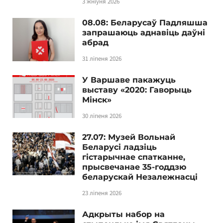
3 жніўня 2026
08.08: Беларусаў Падляшша
запрашаюць аднавіць даўні
абрад
31 ліпеня 2026
У Варшаве пакажуць
выставу «2020: Гаворыць
Мінск»
30 ліпеня 2026
27.07: Музей Вольнай
Беларусі ладзіць
гістарычнае спатканне,
прысвечанае 35-годдзю
беларускай Незалежнасці
23 ліпеня 2026
Адкрыты набор на