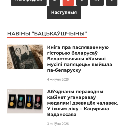
Наступныя
НАВІНЫ “БАЦЬКАЎШЧЫНЫ”
Кніга пра пасляваенную
гісторыю беларусаў
Беласточчыны «Камяні
мусілі паляцець» выйшла
па-беларуску
4 жніўня 2026
Аб’яднаны пераходны
кабінет уганараваў
медалямі дзевяцёх чалавек.
У іхным ліку – Кацярына
Ваданосава
3 жніўня 2026