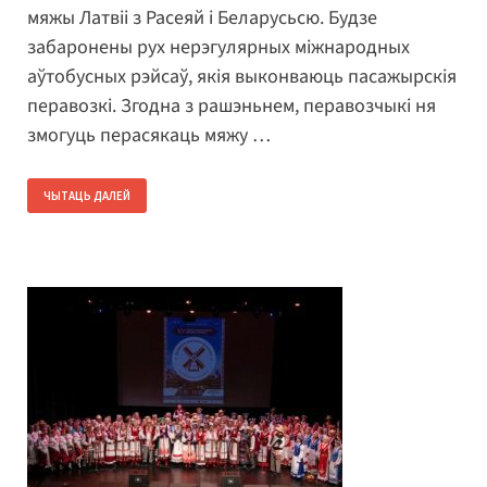
мяжы Латвіі з Расеяй і Беларусьсю. Будзе
забаронены рух нерэгулярных міжнародных
аўтобусных рэйсаў, якія выконваюць пасажырскія
перавозкі. Згодна з рашэньнем, перавозчыкі ня
змогуць перасякаць мяжу …
ЧЫТАЦЬ ДАЛЕЙ