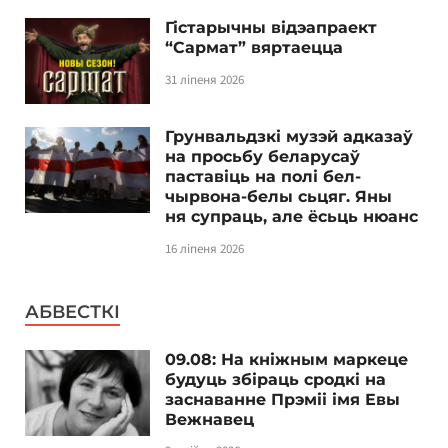
Гістарычны відэапраект
“Сармат” вяртаецца
31 ліпеня 2026
Грунвальдзкі музэй адказаў
на просьбу беларусаў
паставіць на полі бел-
чырвона-белы сьцяг. Яны
ня супраць, але ёсьць нюанс
16 ліпеня 2026
АБВЕСТКІ
09.08: На кніжным маркеце
будуць збіраць сродкі на
заснаванне Прэміі імя Евы
Вежнавец