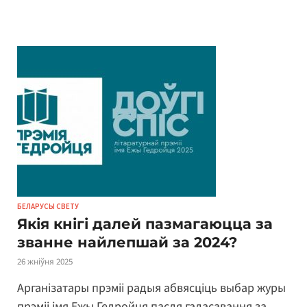
БЕЛАРУСЫ СВЕТУ
Якія кнігі далей пазмагаюцца за
званне найлепшай за 2024?
26 жніўня 2025
Арганізатары прэміі радыя абвясціць выбар журы
прэміі імя Ежы Гедройця пасля галасавання за