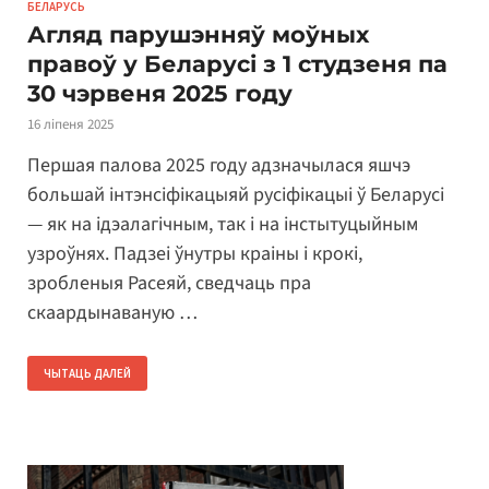
БЕЛАРУСЬ
Агляд парушэнняў моўных
правоў у Беларусі з 1 студзеня па
30 чэрвеня 2025 году
16 ліпеня 2025
Першая палова 2025 году адзначылася яшчэ
большай інтэнсіфікацыяй русіфікацыі ў Беларусі
— як на ідэалагічным, так і на інстытуцыйным
узроўнях. Падзеі ўнутры краіны і крокі,
зробленыя Расеяй, сведчаць пра
скаардынаваную …
ЧЫТАЦЬ ДАЛЕЙ