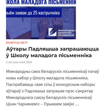
БЕЛАРУСЫ СВЕТУ
Аўтары Падляшша запрашаюцца
ў Школу маладога пісьменніка
2 кастрычніка 2024
Міжнародны саюз беларускіх пісьменнікаў пачаў
новы набор у Школу маладога пісьменніка.
Паспрабаваць свае сілы ў конкурсным наборы
аўтараў з Падляшша запрашае прэс-сакратар
Міжнароднага саюзу беларускіх пісьменнікаў
Ціхан Чарнякевіч: – Прымаем заяўкі …