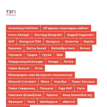
ТЭГІ
Gutenberg Publisher
Аб’яднаны пераходны кабінет
Алесь Бяляцкі
Альгерд Бахарэвіч
Андрэй Хадановіч
БНР
Беларускі ПЭН
Беларусь
Беласток
Берлін
Варшава
Васіль Быкаў
Вялікабрытанія
Вільня
Германія
Гродна
Грузія
ЗША
Каардынацыйная рада
Канада
Латвія
Лявон Вольскі
Літва
Міжнародны саюз беларускіх пісьменнікаў
Мікалай Статкевіч
Мінск
Нью-Ёрк
Павел Латушка
Павел Севярынец
Польшча
Рада БНР
Расія
Святлана Ціханоўская
Украіна
Фонд kamunikat.org
Францыя
Чэхія
Швейцарыя
абвесткі