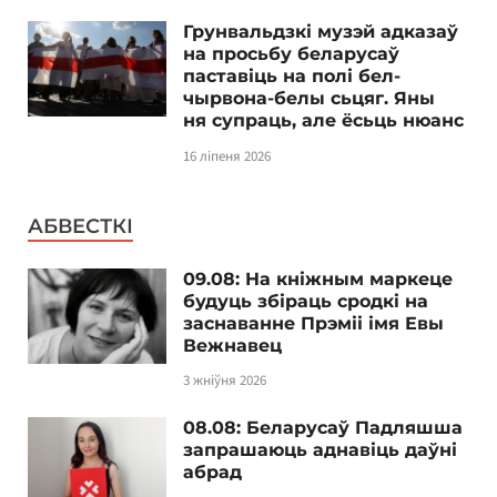
Грунвальдзкі музэй адказаў
на просьбу беларусаў
паставіць на полі бел-
чырвона-белы сьцяг. Яны
ня супраць, але ёсьць нюанс
16 ліпеня 2026
АБВЕСТКІ
09.08: На кніжным маркеце
будуць збіраць сродкі на
заснаванне Прэміі імя Евы
Вежнавец
3 жніўня 2026
08.08: Беларусаў Падляшша
запрашаюць аднавіць даўні
абрад