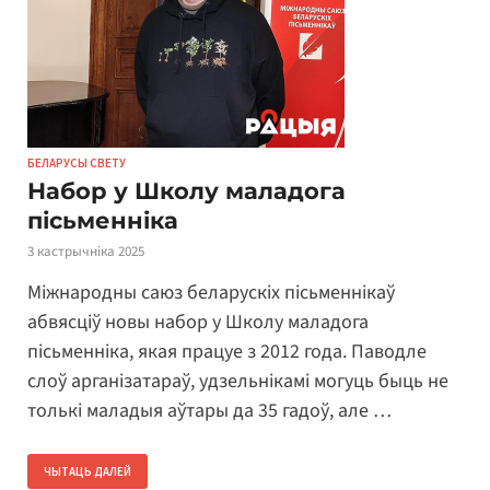
БЕЛАРУСЫ СВЕТУ
Набор у Школу маладога
пісьменніка
3 кастрычніка 2025
Міжнародны саюз беларускіх пісьменнікаў
абвясціў новы набор у Школу маладога
пісьменніка, якая працуе з 2012 года. Паводле
слоў арганізатараў, удзельнікамі могуць быць не
толькі маладыя аўтары да 35 гадоў, але …
ЧЫТАЦЬ ДАЛЕЙ