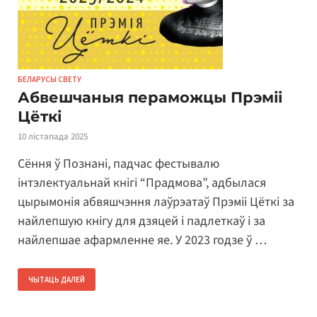
БЕЛАРУСЫ СВЕТУ
Абвешчаныя пераможцы Прэміі
Цёткі
10 лістапада 2025
Сёння ў Познані, падчас фестывалю
інтэлектуальнай кнігі “Прадмова”, адбылася
цырымонія абвяшчэння лаўрэатаў Прэміі Цёткі за
найлепшую кнігу для дзяцей і падлеткаў і за
найлепшае афармленне яе. У 2023 годзе ў …
ЧЫТАЦЬ ДАЛЕЙ