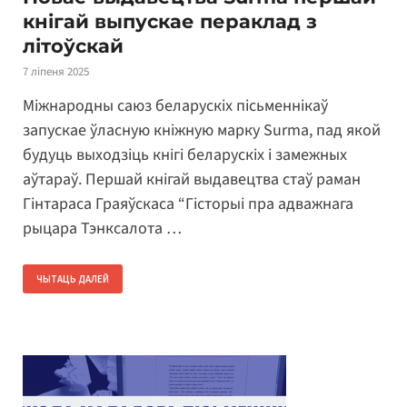
кнігай выпускае пераклад з
літоўскай
7 ліпеня 2025
Міжнародны саюз беларускіх пісьменнікаў
запускае ўласную кніжную марку Surma, пад якой
будуць выходзіць кнігі беларускіх і замежных
аўтараў. Першай кнігай выдавецтва стаў раман
Гінтараса Граяўскаса “Гісторыі пра адважнага
рыцара Тэнксалота …
ЧЫТАЦЬ ДАЛЕЙ