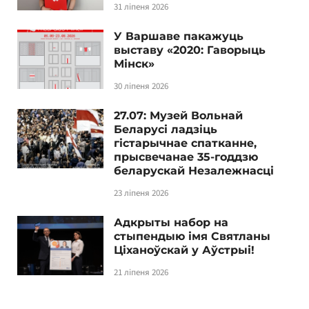
31 ліпеня 2026
У Варшаве пакажуць
выставу «2020: Гаворыць
Мінск»
30 ліпеня 2026
27.07: Музей Вольнай
Беларусі ладзіць
гістарычнае спатканне,
прысвечанае 35-годдзю
беларускай Незалежнасці
23 ліпеня 2026
Адкрыты набор на
стыпендыю імя Святланы
Ціханоўскай у Аўстрыі!
21 ліпеня 2026