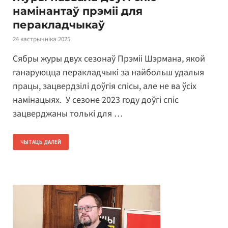
намінантаў прэміі для
перакладчыкаў
24 кастрычніка 2025
Сябры журы двух сезонаў Прэміі Шэрмана, якой
ганаруюцца перакладчыкі за найбольш удалыя
працы, зацвердзілі доўгія спісы, але не ва ўсіх
намінацыях. У сезоне 2023 году доўгі спіс
зацверджаны толькі для …
ЧЫТАЦЬ ДАЛЕЙ