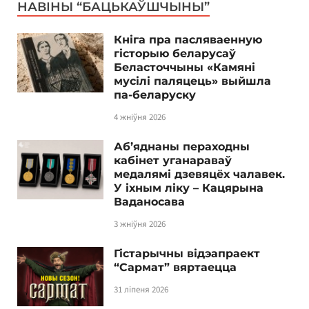
НАВІНЫ “БАЦЬКАЎШЧЫНЫ”
Кніга пра пасляваенную
гісторыю беларусаў
Беласточчыны «Камяні
мусілі паляцець» выйшла
па-беларуску
4 жніўня 2026
Аб’яднаны пераходны
кабінет уганараваў
медалямі дзевяцёх чалавек.
У іхным ліку – Кацярына
Ваданосава
3 жніўня 2026
Гістарычны відэапраект
“Сармат” вяртаецца
31 ліпеня 2026