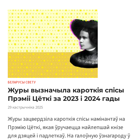
БЕЛАРУСЫ СВЕТУ
Журы вызначыла кароткія спісы
Прэміі Цёткі за 2023 і 2024 гады
29 кастрычніка 2025
Журы зацвердзіла кароткія спісы намінантаў на
Прэмію Цёткі, якая ўручаецца найлепшай кнізе
для дзяцей і падлеткаў. На галоўную ўзнагароду ў