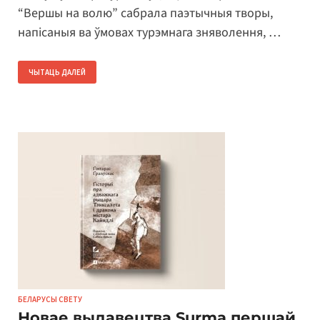
“Вершы на волю” сабрала паэтычныя творы,
напісаныя ва ўмовах турэмнага зняволення, …
ЧЫТАЦЬ ДАЛЕЙ
БЕЛАРУСЫ СВЕТУ
Новае выдавецтва Surma першай