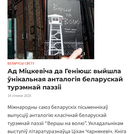
БЕЛАРУСЫ СВЕТУ
Ад Міцкевіча да Геніюш: выйшла
ўнікальная анталогія беларускай
турэмнай паэзіі
14 ліпеня 2025
Міжнародны саюз беларускіх пісьменнікаў
выпусціў анталогію класічнай беларускай
турэмнай паэзіі “Вершы на волю”. Укладальнікам
выступіў літаратуразнаўца Ціхан Чарнякевіч. Кніга