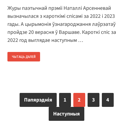
Журы паэтычнай прэміі Наталлі Арсенневай
вызначылася з кароткімі спісамі за 2022 і 2023
гады. А цырымонія ўзнагароджання лаўрэатаў
пройдзе 20 верасня ў Варшаве. Кароткі спіс за
2022 год выглядае наступным …
ЧЫТАЦЬ ДАЛЕЙ
Папярэднія
1
2
3
4
Наступныя