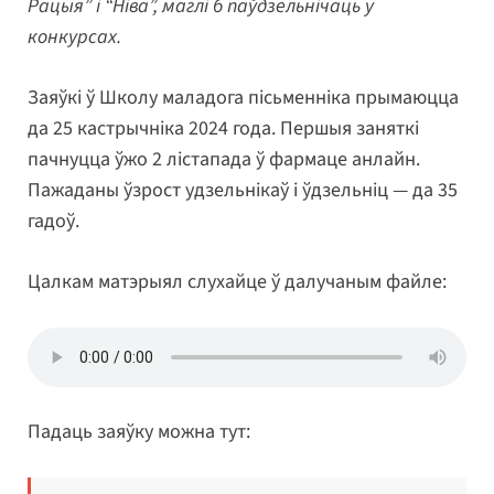
Рацыя” і “Ніва”, маглі б паўдзельнічаць у
конкурсах.
Заяўкі ў Школу маладога пісьменніка прымаюцца
да 25 кастрычніка 2024 года. Першыя заняткі
пачнуцца ўжо 2 лістапада ў фармаце анлайн.
Пажаданы ўзрост удзельнікаў і ўдзельніц — да 35
гадоў.
Цалкам матэрыял слухайце ў далучаным файле:
Падаць заяўку можна тут: