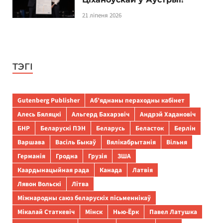
21 ліпеня 2026
ТЭГІ
Gutenberg Publisher
Аб’яднаны пераходны кабінет
Алесь Бяляцкі
Альгерд Бахарэвіч
Андрэй Хадановіч
БНР
Беларускі ПЭН
Беларусь
Беласток
Берлін
Варшава
Васіль Быкаў
Вялікабрытанія
Вільня
Германія
Гродна
Грузія
ЗША
Каардынацыйная рада
Канада
Латвія
Лявон Вольскі
Літва
Міжнародны саюз беларускіх пісьменнікаў
Мікалай Статкевіч
Мінск
Нью-Ёрк
Павел Латушка