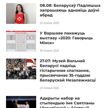
08.08: Беларусаў Падляшша
запрашаюць аднавіць даўні
абрад
31 ліпеня 2026
У Варшаве пакажуць
выставу «2020: Гаворыць
Мінск»
30 ліпеня 2026
27.07: Музей Вольнай
Беларусі ладзіць
гістарычнае спатканне,
прысвечанае 35-годдзю
беларускай Незалежнасці
23 ліпеня 2026
Адкрыты набор на
стыпендыю імя Святланы
Ціханоўскай у Аўстрыі!