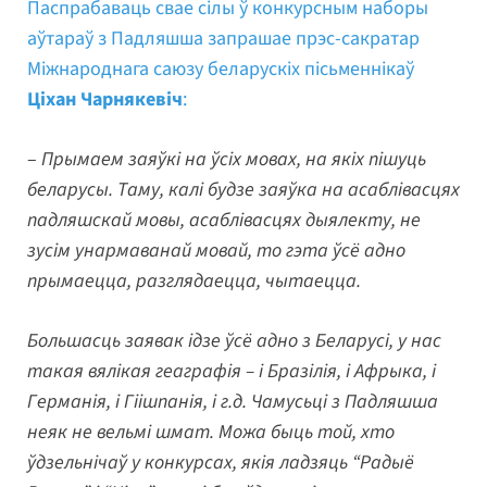
Паспрабаваць свае сілы ў конкурсным наборы
аўтараў з Падляшша запрашае прэс-сакратар
Міжнароднага саюзу беларускіх пісьменнікаў
Ціхан Чарнякевіч
:
–
Прымаем заяўкі на ўсіх мовах, на якіх пішуць
беларусы. Таму, калі будзе заяўка на асаблівасцях
падляшскай мовы, асаблівасцях дыялекту, не
зусім унармаванай мовай, то гэта ўсё адно
прымаецца, разглядаецца, чытаецца.
Большасць заявак ідзе ўсё адно з Беларусі, у нас
такая вялікая геаграфія – і Бразілія, і Афрыка, і
Германія, і Гіішпанія, і г.д. Чамусьці з Падляшша
неяк не вельмі шмат. Можа быць той, хто
ўдзельнічаў у конкурсах, якія ладзяць “Радыё