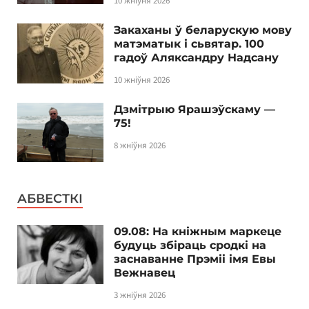
10 жніўня 2026
Закаханы ў беларускую мову
матэматык і сьвятар. 100
гадоў Аляксандру Надсану
10 жніўня 2026
Дзмітрыю Ярашэўскаму —
75!
8 жніўня 2026
АБВЕСТКІ
09.08: На кніжным маркеце
будуць збіраць сродкі на
заснаванне Прэміі імя Евы
Вежнавец
3 жніўня 2026