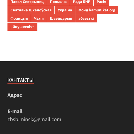
Павел Севярынец
Польшча
Рада БНР
Расія
Святлана Ціханоўская
Украіна
Фонд kamunikat.org
Францыя
Чэхія
Швейцарыя
абвесткі
„Янушкевіч“
КАНТАКТЫ
Адрас
E-mail
zbsb.minsk@gmail.com