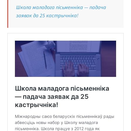
Школа маладога пісьменніка — падача
заявак да 25 кастрычніка!