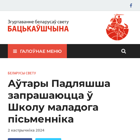
ЗБС "Бацькаўшчына"
ГАЛОЎНАЕ МЕНЮ
БЕЛАРУСЫ СВЕТУ
Аўтары Падляшша
запрашаюцца ў
Школу маладога
пісьменніка
2 кастрычніка 2024