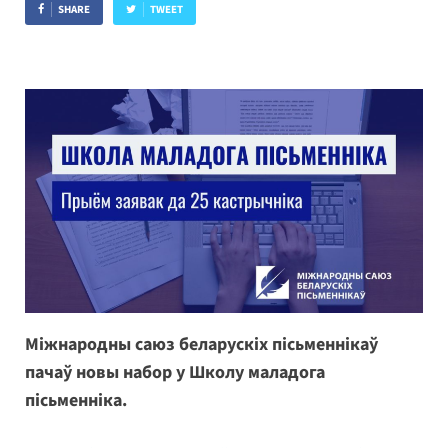
SHARE
TWEET
Міжнародны саюз беларускіх пісьменнікаў
пачаў новы набор у Школу маладога
пісьменніка.