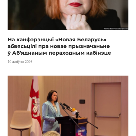
На канфэрэнцыі «Новая Беларусь»
абвясьцілі пра новае прызначэньне
ў Аб’яднаным пераходным кабінэце
10 жніўня 2026