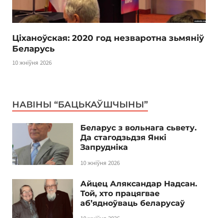
Ціханоўская: 2020 год незваротна зьмяніў
Беларусь
10 жніўня 2026
НАВІНЫ “БАЦЬКАЎШЧЫНЫ”
Беларус з вольнага сьвету.
Да стагодзьдзя Янкі
Запрудніка
10 жніўня 2026
Айцец Аляксандар Надсан.
Той, хто працягвае
аб’ядноўваць беларусаў