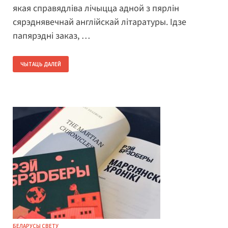
якая справядліва лічыцца адной з пярлін
сярэднявечнай англійскай літаратуры. Ідзе
папярэдні заказ, …
ЧЫТАЦЬ ДАЛЕЙ
БЕЛАРУСЫ СВЕТУ