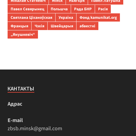
Мікалай Статкевіч
Мінск
Нью-Ёрк
Павел Латушка
Павел Севярынец
Польшча
Рада БНР
Расія
Святлана Ціханоўская
Украіна
Фонд kamunikat.org
Францыя
Чэхія
Швейцарыя
абвесткі
„Янушкевіч“
КАНТАКТЫ
Адрас
E-mail
zbsb.minsk@gmail.com