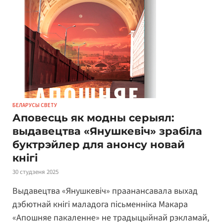
БЕЛАРУСЫ СВЕТУ
Аповесць як модны серыял:
выдавецтва «Янушкевіч» зрабіла
буктрэйлер для анонсу новай
кнігі
30 студзеня 2025
Выдавецтва «Янушкевіч» праанансавала выхад
дэбютнай кнігі маладога пісьменніка Макара
«Апошняе пакаленне» не традыцыйнай рэкламай,