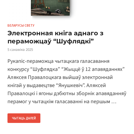
БЕЛАРУСЫ СВЕТУ
Электронная кніга аднаго з
пераможцаў “Шуфлядкі”
5 сакавіка 2025
Рукапіс-пераможца чытацкага галасавання
конкурсу “Шуфлядка” “Жыццё ў 12 апавяданнях”
Аляксея Правалоцкага выйшаў электроннай
кнігай у выдавецтве “Янушкевіч”. Аляксей
Правалоцкі і ягоны дэбютны зборнік апавяданняў
перамог у чытацкім галасаванні на першым …
ЧЫТАЦЬ ДАЛЕЙ