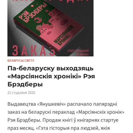
БЕЛАРУСЫ СВЕТУ
Па-беларуску выходзяць
«Марсіянскія хронікі» Рэя
Брэдберы
21 студзеня 2025
Выдавецтва «Янушкевіч» распачало папярэдні
заказ на беларускі пераклад «Марсіянскіх хронік»
Рэя Брэдберы. Продаж кнігі ў кнігарнях стартуе
праз месяц. «Гэта гісторыя пра людзей, якія