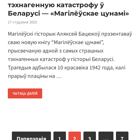
тэхнагенную катастрофу ў
Беларусі — «Магілёўскае цунамі»
17 студзеня 2025
Магілёўскі гісторык Аляксей Бацюкоў прэзентаваў
сваю новую кнігу “Магілёўскае цунамі”,
прысвечаную адной з самых страшных
тэхнагенных катастроф у гісторыі Беларусі.
Трагедыя адбылася 10 красавіка 1942 года, калі
прарыў плаціны на …
ЧЫТАЦЬ ДАЛЕЙ
Папярэднія
1
2
3
…
7