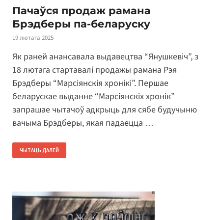
Пачаўся продаж рамана
Брэдберы па-беларуску
19 лютага 2025
Як раней анансавала выдавецтва “Янушкевіч”, з
18 лютага стартавалі продажы рамана Рэя
Брэдберы “Марсіянскія хронікі”. Першае
беларускае выданне “Марсіянскіх хронік”
запрашае чытачоў адкрыць для сябе будучыню
вачыма Брэдберы, якая падаецца …
ЧЫТАЦЬ ДАЛЕЙ