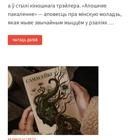
а ў стылі кіношнага трэйлера. «Апошняе
пакаленне» — аповесць пра мінскую моладзь,
якая жыве звычайным жыццём у рэаліях …
ЧЫТАЦЬ ДАЛЕЙ
БЕЛАРУСЫ СВЕТУ