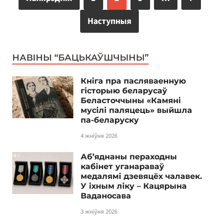
Наступныя
НАВІНЫ “БАЦЬКАЎШЧЫНЫ”
Кніга пра пасляваенную
гісторыю беларусаў
Беласточчыны «Камяні
мусілі паляцець» выйшла
па-беларуску
4 жніўня 2026
Аб’яднаны пераходны
кабінет уганараваў
медалямі дзевяцёх чалавек.
У іхным ліку – Кацярына
Ваданосава
3 жніўня 2026