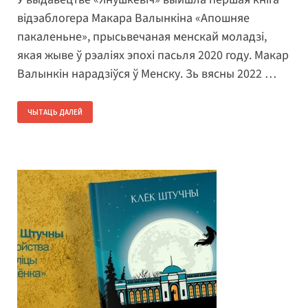
відэаблогера Макара Валынкіна «Апошняе
пакаленьне», прысьвечаная менскай моладзі,
якая жыве ў рэаліях эпохі пасьля 2020 году. Макар
Валынкін нарадзіўся ў Менску. Зь вясны 2022 …
ЧЫТАЦЬ ДАЛЕЙ