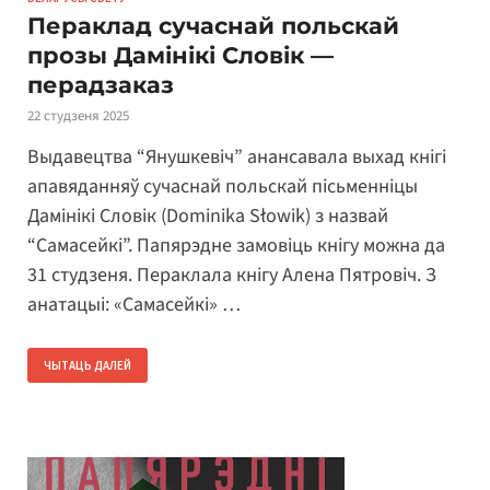
Пераклад сучаснай польскай
прозы Дамінікі Словік —
перадзаказ
22 студзеня 2025
Выдавецтва “Янушкевіч” анансавала выхад кнігі
апавяданняў сучаснай польскай пісьменніцы
Дамінікі Словік (Dominika Słowik) з назвай
“Самасейкі”. Папярэдне замовіць кнігу можна да
31 студзеня. Пераклала кнігу Алена Пятровіч. З
анатацыі: «Самасейкі» …
ЧЫТАЦЬ ДАЛЕЙ