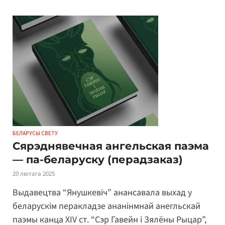
БЕЛАРУСЫ СВЕТУ
Сярэднявечная ангельская паэма
— па-беларуску (перадзаказ)
20 лютага 2025
Выдавецтва “Янушкевіч” анансавала выхад у
беларускім перакладзе ананінмнай анегльскай
паэмы канца XIV ст. “Сэр Гавейн і Зялёны Рыцар”,