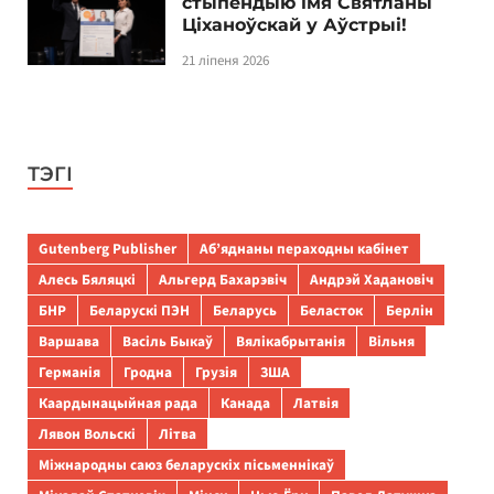
стыпендыю імя Святланы
Ціханоўскай у Аўстрыі!
21 ліпеня 2026
ТЭГІ
Gutenberg Publisher
Аб’яднаны пераходны кабінет
Алесь Бяляцкі
Альгерд Бахарэвіч
Андрэй Хадановіч
БНР
Беларускі ПЭН
Беларусь
Беласток
Берлін
Варшава
Васіль Быкаў
Вялікабрытанія
Вільня
Германія
Гродна
Грузія
ЗША
Каардынацыйная рада
Канада
Латвія
Лявон Вольскі
Літва
Міжнародны саюз беларускіх пісьменнікаў