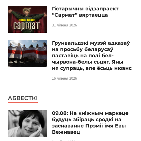
Гістарычны відэапраект
“Сармат” вяртаецца
31 ліпеня 2026
Грунвальдзкі музэй адказаў
на просьбу беларусаў
паставіць на полі бел-
чырвона-белы сьцяг. Яны
ня супраць, але ёсьць нюанс
16 ліпеня 2026
АБВЕСТКІ
09.08: На кніжным маркеце
будуць збіраць сродкі на
заснаванне Прэміі імя Евы
Вежнавец