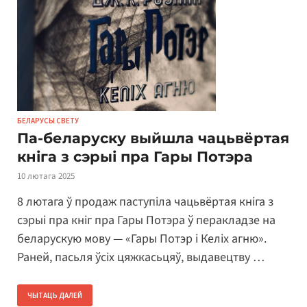
БЕЛАРУСЫ СВЕТУ
Па-беларуску выйшла чацьвёртая
кніга з сэрыі пра Гары Потэра
10 лютага 2025
8 лютага ў продаж паступіла чацьвёртая кніга з
сэрыі пра кніг пра Гары Потэра ў перакладзе на
беларускую мову — «Гары Потэр і Келіх агню».
Раней, пасьля ўсіх цяжкасьцяў, выдавецтву …
ЧЫТАЦЬ ДАЛЕЙ