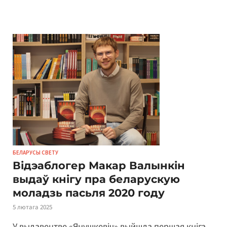
БЕЛАРУСЫ СВЕТУ
Відэаблогер Макар Валынкін
выдаў кнігу пра беларускую
моладзь пасьля 2020 году
5 лютага 2025
У выдавецтве «Янушкевіч» выйшла першая кніга