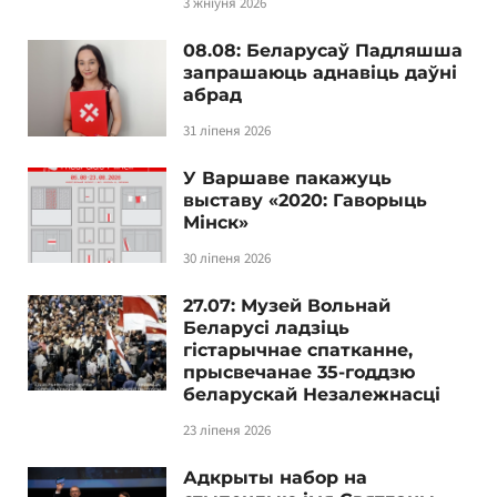
3 жніўня 2026
08.08: Беларусаў Падляшша
запрашаюць аднавіць даўні
абрад
31 ліпеня 2026
У Варшаве пакажуць
выставу «2020: Гаворыць
Мінск»
30 ліпеня 2026
27.07: Музей Вольнай
Беларусі ладзіць
гістарычнае спатканне,
прысвечанае 35-годдзю
беларускай Незалежнасці
23 ліпеня 2026
Адкрыты набор на