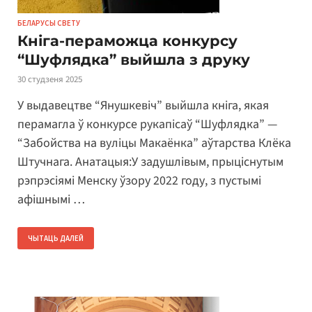
БЕЛАРУСЫ СВЕТУ
Кніга-пераможца конкурсу
“Шуфлядка” выйшла з друку
30 студзеня 2025
У выдавецтве “Янушкевіч” выйшла кніга, якая
перамагла ў конкурсе рукапісаў “Шуфлядка” —
“Забойства на вуліцы Макаёнка” аўтарства Клёка
Штучнага. Анатацыя:У задушлівым, прыціснутым
рэпрэсіямі Менску ўзору 2022 году, з пустымі
афішнымі …
ЧЫТАЦЬ ДАЛЕЙ