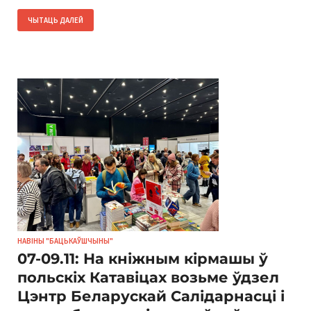
ЧЫТАЦЬ ДАЛЕЙ
НАВІНЫ "БАЦЬКАЎШЧЫНЫ"
07-09.11: На кніжным кірмашы ў
польскіх Катавіцах возьме ўдзел
Цэнтр Беларускай Салідарнасці і