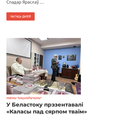
Спадар Яраслаў …
ЧЫТАЦЬ ДАЛЕЙ
НАВІНЫ "БАЦЬКАЎШЧЫНЫ"
У Беластоку прэзентавалі
«Каласы пад сярпом тваім»