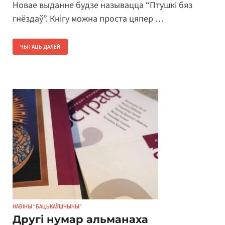
Новае выданне будзе называцца “Птушкі бяз
гнёздаў”. Кнігу можна проста цяпер …
ЧЫТАЦЬ ДАЛЕЙ
НАВІНЫ "БАЦЬКАЎШЧЫНЫ"
Другі нумар альманаха