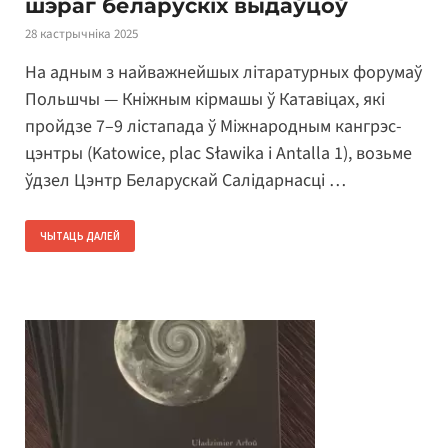
шэраг беларускіх выдаўцоў
28 кастрычніка 2025
На адным з найважнейшых літаратурных форумаў
Польшчы — Кніжным кірмашы ў Катавіцах, які
пройдзе 7–9 лістапада ў Міжнародным кангрэс-
цэнтры (Katowice, plac Sławika i Antalla 1), возьме
ўдзел Цэнтр Беларускай Салідарнасці …
ЧЫТАЦЬ ДАЛЕЙ