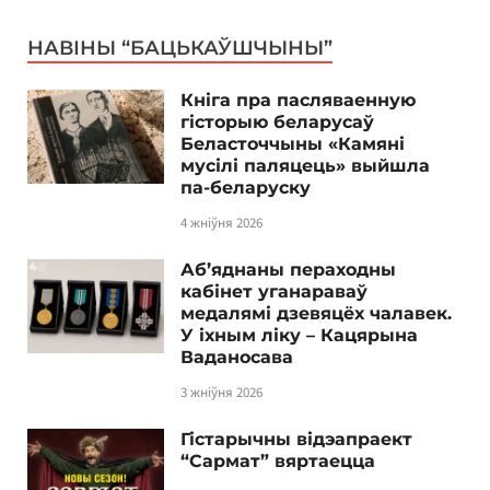
НАВІНЫ “БАЦЬКАЎШЧЫНЫ”
Кніга пра пасляваенную
гісторыю беларусаў
Беласточчыны «Камяні
мусілі паляцець» выйшла
па-беларуску
4 жніўня 2026
Аб’яднаны пераходны
кабінет уганараваў
медалямі дзевяцёх чалавек.
У іхным ліку – Кацярына
Ваданосава
3 жніўня 2026
Гістарычны відэапраект
“Сармат” вяртаецца