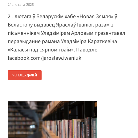
24 лютага 2026
21 лютага ў Беларускім хабе «Новая Зямля» ў
Беластоку выдавец Яраслаў Іванюк разам з
пісьменнікам Уладзімірам Арловым прэзентавалі
перавыданне рамана Уладзіміра Караткевіча
«Каласы пад сярпом тваім». Паводле
facebook.com/jaroslaw.iwaniuk
ЧЫТАЦЬ ДАЛЕЙ