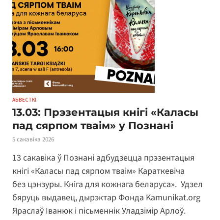
АБВЕСТКІ
13.03: Прэзентацыя кнігі «Каласы
пад сярпом тваім» у Познані
5 сакавіка 2026
13 сакавіка ў Познані адбудзецца прэзентацыя
кнігі «Каласы пад сярпом тваім» Караткевіча
без цэнзуры. Кніга для кожнага беларуса». Удзел
бяруць выдавец, дырэктар Фонда Kamunikat.org
Яраслаў Іванюк і пісьменнік Уладзімір Арлоў.