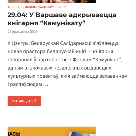
АБВЕСТКІ
/
НАВІНЫ "БАЦЬКАЎШЧЫНЫ"
29.04: У Варшаве адкрываецца
кнігарня “Камунікату”
22 красавіка 2026
У Цэнтры Беларускай Салідарнасці з’яўляецца
новая прастора беларускай кнігі — кнігарня,
створаная ў партнёрстве з Фондам “Камунікат”,
адным з ключавых незалежных выдавецкіх і
культурных праектаў, якія займаюцца захаваннем
і распаўсюдам …
ЧЫТАЦЬ ДАЛЕЙ