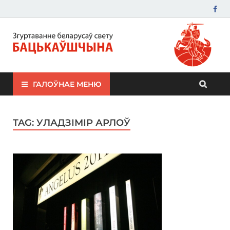
ЗБС "Бацькаўшчына"
ГАЛОЎНАЕ МЕНЮ
TAG:
УЛАДЗІМІР АРЛОЎ