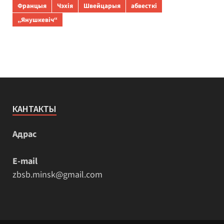
Францыя
Чэхія
Швейцарыя
абвесткі
„Янушкевіч“
КАНТАКТЫ
Адрас
E-mail
zbsb.minsk@gmail.com