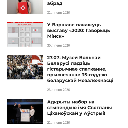
абрад
31 ліпеня 2026
У Варшаве пакажуць
выставу «2020: Гаворыць
Мінск»
30 ліпеня 2026
27.07: Музей Вольнай
Беларусі ладзіць
гістарычнае спатканне,
прысвечанае 35-годдзю
беларускай Незалежнасці
23 ліпеня 2026
Адкрыты набор на
стыпендыю імя Святланы
Ціханоўскай у Аўстрыі!
21 ліпеня 2026