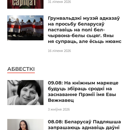
31 ліпеня 2026
Грунвальдзкі музэй адказаў
на просьбу беларусаў
паставіць на полі бел-
чырвона-белы сьцяг. Яны
ня супраць, але ёсьць нюанс
16 ліпеня 2026
АБВЕСТКІ
09.08: На кніжным маркеце
будуць збіраць сродкі на
заснаванне Прэміі імя Евы
Вежнавец
3 жніўня 2026
08.08: Беларусаў Падляшша
запрашаюць аднавіць даўні