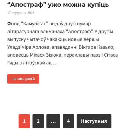
“Апостраф” ужо можна купіць
17 студзеня 2025
Фонд “Камунікат” выдаў другі нумар
літаратурнага альманаха “Апостраф”. У другім
выпуску чытачоў чакаюць новыя вершы
Уладзіміра Арлова, апавяданні Віктара Казько,
аповесць Міхася Зізюка, пераклады паэзіі Сітаса
Гяды з літоўскай ад …
ЧЫТАЦЬ ДАЛЕЙ
1
2
…
4
Наступныя