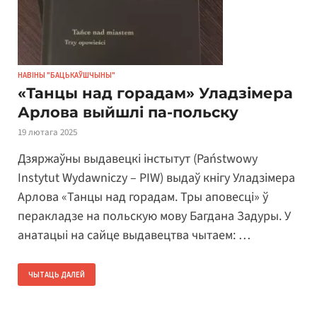
НАВІНЫ "БАЦЬКАЎШЧЫНЫ"
«Танцы над горадам» Уладзімера
Арлова выйшлі па-польску
19 лютага 2025
Дзяржаўны выдавецкі інстытут (Państwowy
Instytut Wydawniczy – PIW) выдаў кнігу Уладзімера
Арлова «Танцы над горадам. Тры аповесці» ў
перакладзе на польскую мову Багдана Задуры. У
анатацыі на сайце выдавецтва чытаем: …
ЧЫТАЦЬ ДАЛЕЙ