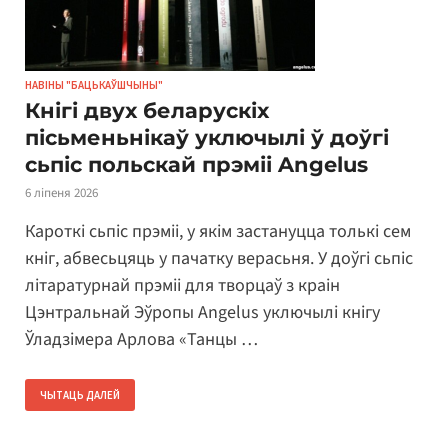
НАВІНЫ "БАЦЬКАЎШЧЫНЫ"
Кнігі двух беларускіх
пісьменьнікаў уключылі ў доўгі
сьпіс польскай прэміі Angelus
6 ліпеня 2026
Кароткі сьпіс прэміі, у якім застануцца толькі сем
кніг, абвесьцяць у пачатку верасьня. У доўгі сьпіс
літаратурнай прэміі для творцаў з краін
Цэнтральнай Эўропы Angelus уключылі кнігу
Ўладзімера Арлова «Танцы …
ЧЫТАЦЬ ДАЛЕЙ