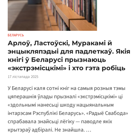
БЕЛАРУСЬ
Арлоў, Ластоўскі, Муракамі й
энцыкляпэдыі для падлеткаў. Якія
кнігі ў Беларусі прызнаюць
«экстрэмісцкімі» і хто гэта робіць
17 лістапада 2025
У Беларусі каля сотні кніг на самыя розныя тэмы
цяперашнія ўлады прызналі «экстрэмісцкімі» ці
«здольнымі нанесьці шкоду нацыянальным
інтарэсам Рэспублікі Беларусь». «Радыё Свабода»
спрабавала знайсьці лёгіку — паводле якіх
крытэраў адбіралі. Не знайшла. …