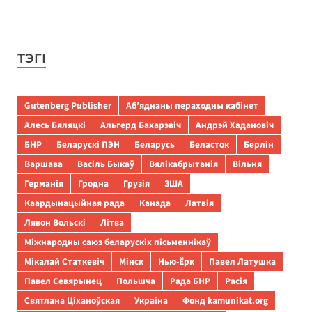
ТЭГІ
Gutenberg Publisher
Аб’яднаны пераходны кабінет
Алесь Бяляцкі
Альгерд Бахарэвіч
Андрэй Хадановіч
БНР
Беларускі ПЭН
Беларусь
Беласток
Берлін
Варшава
Васіль Быкаў
Вялікабрытанія
Вільня
Германія
Гродна
Грузія
ЗША
Каардынацыйная рада
Канада
Латвія
Лявон Вольскі
Літва
Міжнародны саюз беларускіх пісьменнікаў
Мікалай Статкевіч
Мінск
Нью-Ёрк
Павел Латушка
Павел Севярынец
Польшча
Рада БНР
Расія
Святлана Ціханоўская
Украіна
Фонд kamunikat.org