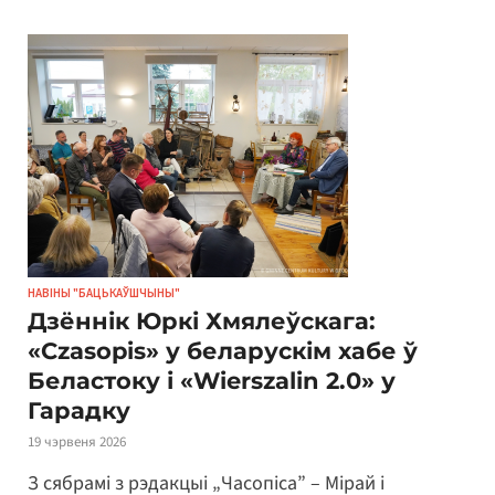
НАВІНЫ "БАЦЬКАЎШЧЫНЫ"
Дзённік Юркі Хмялеўскага:
«Czasopis» у беларускім хабе ў
Беластоку і «Wierszalin 2.0» у
Гарадку
19 чэрвеня 2026
З сябрамі з рэдакцыі „Часопіса” – Мірай і