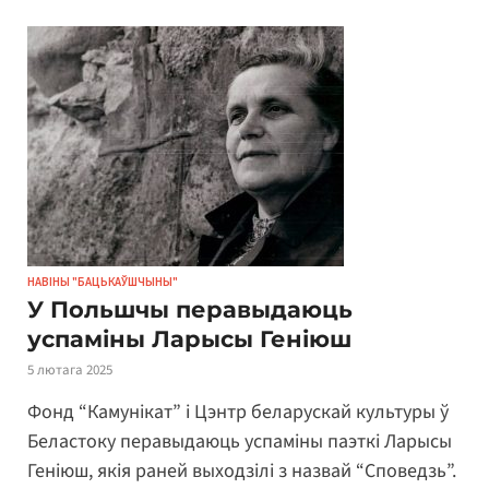
НАВІНЫ "БАЦЬКАЎШЧЫНЫ"
У Польшчы перавыдаюць
успаміны Ларысы Геніюш
5 лютага 2025
Фонд “Камунікат” і Цэнтр беларускай культуры ў
Беластоку перавыдаюць успаміны паэткі Ларысы
Геніюш, якія раней выходзілі з назвай “Споведзь”.