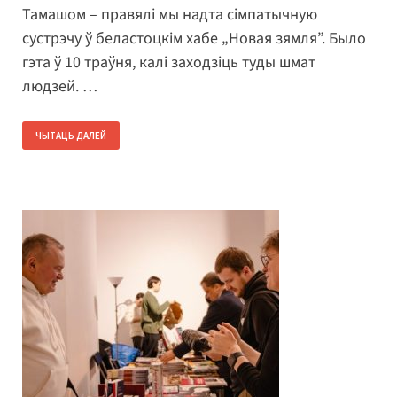
Тамашом – правялі мы надта сімпатычную
сустрэчу ў беластоцкім хабе „Новая зямля”. Было
гэта ў 10 траўня, калі заходзіць туды шмат
людзей. …
ЧЫТАЦЬ ДАЛЕЙ