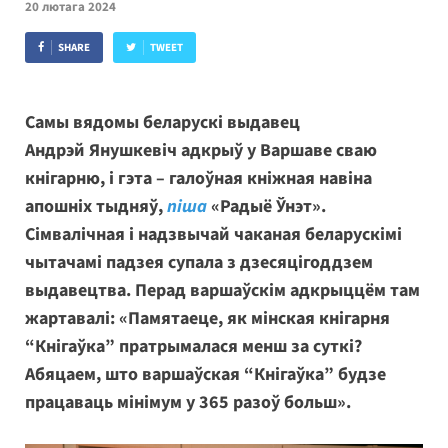
20 лютага 2024
SHARE
TWEET
Самы вядомы беларускі выдавец
Андрэй Янушкевіч адкрыў у Варшаве сваю
кнігарню, і гэта – галоўная кніжная навіна
апошніх тыдняў,
піша
«Радыё Ўнэт».
Сімвалічная і надзвычай чаканая беларускімі
чытачамі падзея супала з дзесяцігоддзем
выдавецтва. Перад варшаўскім адкрыццём там
жартавалі: «Памятаеце, як мінская кнігарня
“Кнігаўка” пратрымалася менш за суткі?
Абяцаем, што варшаўская “Кнігаўка” будзе
працаваць мінімум у 365 разоў больш».