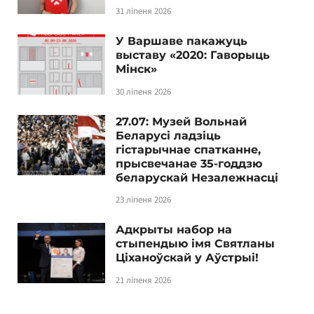
31 ліпеня 2026
У Варшаве пакажуць
выставу «2020: Гаворыць
Мінск»
30 ліпеня 2026
27.07: Музей Вольнай
Беларусі ладзіць
гістарычнае спатканне,
прысвечанае 35-годдзю
беларускай Незалежнасці
23 ліпеня 2026
Адкрыты набор на
стыпендыю імя Святланы
Ціханоўскай у Аўстрыі!
21 ліпеня 2026