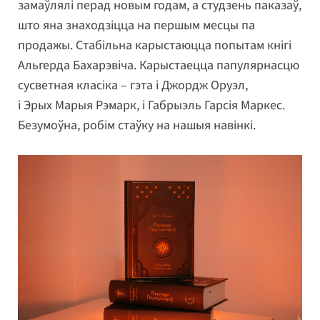
замаўлялі перад новым годам, а студзень паказаў,
што яна знаходзіцца на першым месцы па
продажы. Стабільна карыстаюцца попытам кнігі
Альгерда Бахарэвіча. Карыстаецца папулярнасцю
сусветная класіка – гэта і Джордж Оруэл,
і Эрых Марыя Рэмарк, і Габрыэль Гарсія Маркес.
Безумоўна, робім стаўку на нашыя навінкі.