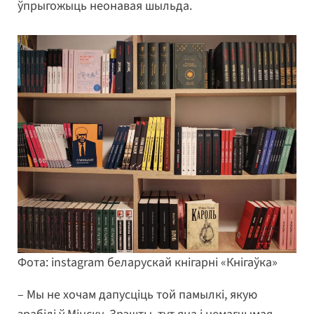
ўпрыгожыць неонавая шыльда.
Фота: instagram беларускай кнігарні «Кнігаўка»
– Мы не хочам дапусціць той памылкі, якую