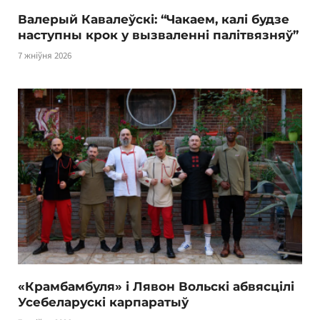
Валерый Кавалеўскі: “Чакаем, калі будзе
наступны крок у вызваленні палітвязняў”
7 жніўня 2026
«Крамбамбуля» і Лявон Вольскі абвясцілі
Усебеларускі карпаратыў