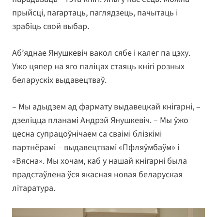
прыйсці, пагартаць, паглядзець, пачытаць і
зрабіць свой выбар.
Аб’яднае Янушкевіч вакол сябе і калег па цэху.
Ужо цяпер на яго паліцах стаяць кнігі розных
беларускіх выдавецтваў.
– Мы адыдзем ад фармату выдавецкай кнігарні, –
дзеліцца планамі Андрэй Янушкевіч. – Мы ўжо
цесна супрацоўнічаем са сваімі блізкімі
партнёрамі – выдавецтвамі «Пфляўмбаўм» і
«Вясна». Мы хочам, каб у нашай кнігарні была
прадстаўлена ўся якасная новая беларуская
літаратура.