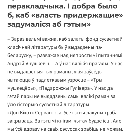
перакладчыка
.
І добра было
б, каб «
власть придержащие
»
задумаліся аб гэтым»
– Зараз вельмі важна, каб залаты фонд сусветнай
класічнай літаратуры быў выдадзены па-
беларуску, – разважае над няпростымі пытаннямі
Андрэй Янушкевіч. – А ў нас вялікія прагалы! У нас
не выдадзеныя тыя раманы, якія заўсёды
чытаюцца ў падлеткавым узросце – «Тры
мушкецёры», «Падарожжы Гулівера». У нас да
гэтай пары не выдадзены самы вялікі раман за
ўсю гісторыю сусветнай літаратуры –
«Дон Кіхот» Сервантэса. Усе гэтыя лакуны трэба
закрываць. За гэтымі кнігамі чытач будзе ісці. Але
мы ўсё адразу на сваіх рэсурсах зрабіць не можам.