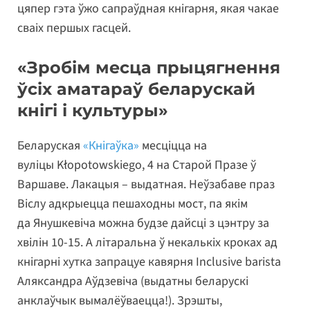
цяпер гэта ўжо сапраўдная кнігарня, якая чакае
сваіх першых гасцей.
«Зробім месца прыцягнення
ўсіх аматараў беларускай
кнігі і культуры»
Беларуская
«Кнігаўка»
месціцца на
вуліцы Kłopotowskiego, 4 на Старой Празе ў
Варшаве. Лакацыя – выдатная. Неўзабаве праз
Віслу адкрыецца пешаходны мост, па якім
да Янушкевіча можна будзе дайсці з цэнтру за
хвілін 10-15. А літаральна ў некалькіх кроках ад
кнігарні хутка запрацуе кавярня Inclusive barista
Аляксандра Аўдзевіча (выдатны беларускі
анклаўчык вымалёўваецца!). Зрэшты,