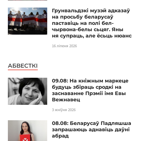
Грунвальдзкі музэй адказаў
на просьбу беларусаў
паставіць на полі бел-
чырвона-белы сьцяг. Яны
ня супраць, але ёсьць нюанс
16 ліпеня 2026
АБВЕСТКІ
09.08: На кніжным маркеце
будуць збіраць сродкі на
заснаванне Прэміі імя Евы
Вежнавец
3 жніўня 2026
08.08: Беларусаў Падляшша
запрашаюць аднавіць даўні
абрад