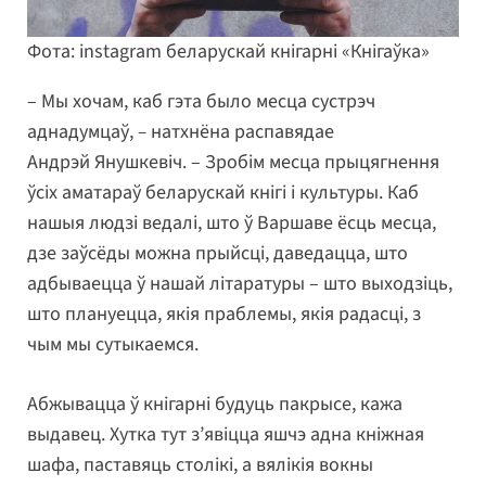
Фота: instagram беларускай кнігарні «Кнігаўка»
– Мы хочам, каб гэта было месца сустрэч
аднадумцаў,
–
натхнёна распавядае
Андрэй Янушкевіч. – Зробім месца прыцягнення
ўсіх аматараў беларускай кнігі і культуры. Каб
нашыя людзі ведалі, што ў Варшаве ёсць месца,
дзе заўсёды можна прыйсці, даведацца, што
адбываецца ў нашай літаратуры – што выходзіць,
што плануецца, якія праблемы, якія радасці, з
чым мы сутыкаемся.
Абжывацца ў кнігарні будуць пакрысе, кажа
выдавец. Хутка тут з’явіцца яшчэ адна кніжная
шафа, паставяць столікі, а вялікія вокны