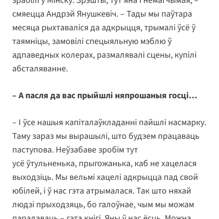
зрабілі ў Мінску. Зрэшты, тут яна і немагчымая, –
смяецца Андрэй Янушкевіч. – Тады мы паўтара
месяца рыхтаваліся да адкрыцця, трымалі ўсё ў
таямніцы, замовілі спецыяльную мэблю ў
адпаведных колерах, размалявалі сцены, купілі
абсталяванне.
– А пасля да вас прыйшлі няпрошаныя госці…
– І ўсе нашыя капіталаўкладанні пайшлі насмарку.
Таму зараз мы вырашылі, што будзем працаваць
паступова. Неўзабаве зробім тут
усё ўтульненька, прыгожанька, каб не хацелася
выходзіць. Мы вельмі хацелі адкрыцца пад свой
юбілей, і ў нас гэта атрымалася. Так што няхай
людзі прыходзяць, бо галоўнае, чым мы можам
парадаваць – гэта кнігі. Яны ў нас ёсць. Можна