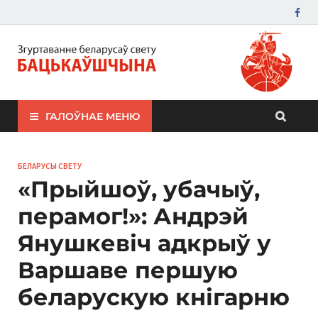
ЗБС "Бацькаўшчына"
ГАЛОЎНАЕ МЕНЮ
БЕЛАРУСЫ СВЕТУ
«Прыйшоў, убачыў,
перамог!»: Андрэй
Янушкевіч адкрыў у
Варшаве першую
беларускую кнігарню