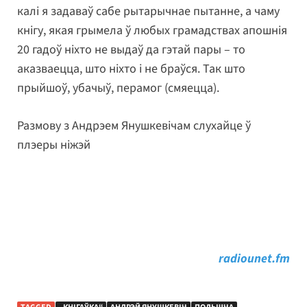
калі я задаваў сабе рытарычнае пытанне, а чаму
кнігу, якая грымела ў любых грамадствах апошнія
20 гадоў ніхто не выдаў да гэтай пары – то
аказваецца, што ніхто і не браўся. Так што
прыйшоў, убачыў, перамог (смяецца).
Размову з Андрэем Янушкевічам слухайце ў
плэеры ніжэй
radiounet.fm