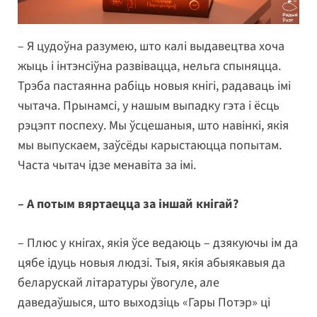
– Я цудоўна разумею, што калі выдавецтва хоча
жыць і інтэнсіўна развівацца, нельга спыняцца.
Трэба пастаянна рабіць новыя кнігі, радаваць імі
чытача. Прынамсі, у нашым выпадку гэта і ёсць
рэцэпт поспеху. Мы ўсцешаныя, што навінкі, якія
мы выпускаем, заўсёды карыстаюцца попытам.
Часта чытач ідзе менавіта за імі.
– А потым вяртаецца за іншай кнігай?
– Плюс у кнігах, якія ўсе ведаюць – дзякуючы ім да
цябе ідуць новыя людзі. Тыя, якія абыякавыя да
беларускай літаратуры ўвогуле, але
даведаўшыся, што выходзіць «Гары Потэр» ці