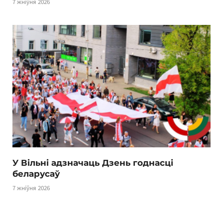
7 жніўня 2026
У Вільні адзначаць Дзень годнасці
беларусаў
7 жніўня 2026