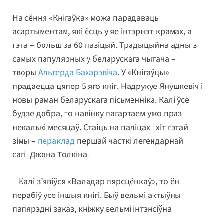
На сёння «Кнігаўка» можа парадаваць
асартыментам, які ёсць у яе інтэрнэт-крамах, а
гэта – больш за 60 пазіцый. Традыцыйна адны з
самых папулярных у беларускага чытача –
творы
Альгерда Бахарэвіча
. У «Кнігаўцы»
прадаецца цяпер 5 яго кніг. Надрукуе Янушкевіч і
новы раман беларускага пісьменніка. Калі ўсё
будзе добра, то навінку пагартаем ужо праз
некалькі месяцаў. Стаіць на паліцах і хіт гэтай
зімы –
пераклад
першай часткі легендарнай
сагі Джона Толкіна.
– Калі з’явіўся «Валадар пярсцёнкаў», то ён
перабіў усе іншыя кнігі. Быў вельмі актыўны
папярэдні заказ, кніжку вельмі інтэнсіўна