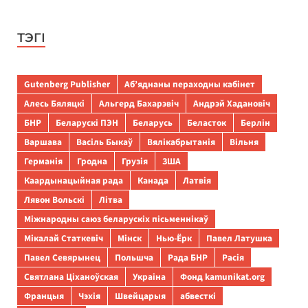
ТЭГІ
Gutenberg Publisher
Аб’яднаны пераходны кабінет
Алесь Бяляцкі
Альгерд Бахарэвіч
Андрэй Хадановіч
БНР
Беларускі ПЭН
Беларусь
Беласток
Берлін
Варшава
Васіль Быкаў
Вялікабрытанія
Вільня
Германія
Гродна
Грузія
ЗША
Каардынацыйная рада
Канада
Латвія
Лявон Вольскі
Літва
Міжнародны саюз беларускіх пісьменнікаў
Мікалай Статкевіч
Мінск
Нью-Ёрк
Павел Латушка
Павел Севярынец
Польшча
Рада БНР
Расія
Святлана Ціханоўская
Украіна
Фонд kamunikat.org
Францыя
Чэхія
Швейцарыя
абвесткі