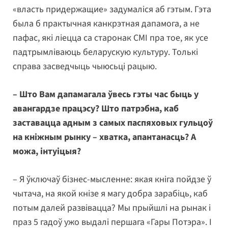
«власть придержащие» задумаліся аб гэтым. Гэта
была б практычная канкрэтная дапамога, а не
пафас, які ліецца са старонак СМІ пра тое, як усе
падтрымліваюць беларускую культуру. Толькі
справа засведчыць чыюсьці рацыю.
– Што Вам дапамагала ўвесь гэты час быць у
авангардзе працэсу? Што патрэбна, каб
заставацца адным з самых паспяховых гульцоў
на кніжным рынку – хватка, апантанасць? А
можа, інтуіцыя?
– Я ўключаў бізнес-мысленне: якая кніга пойдзе ў
чытача, на якой кнізе я магу добра зарабіць, каб
потым далей развівацца? Мы прыйшлі на рынак і
праз 5 гадоў ужо выдалі першага «Гары Потэра». І