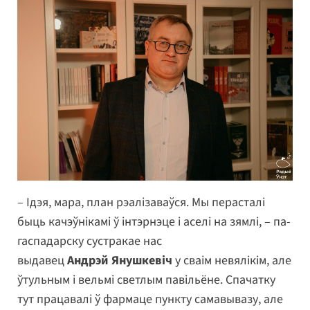
– Ідэя, мара, план рэалізаваўся. Мы перасталі
быць качэўнікамі ў інтэрнэце і аселі на зямлі, – па-
гаспадарску сустракае нас
выдавец
Андрэй
Янушкевіч
у сваім невялікім, але
ўтульным і вельмі светлым павільёне. Спачатку
тут працавалі ў фармаце пункту самавывазу, але