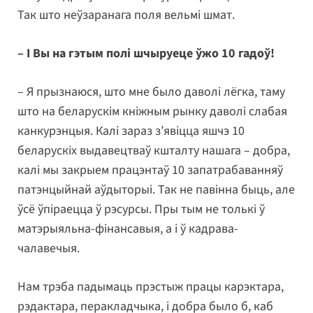
Так што неўзаранага поля вельмі шмат.
– І Вы на гэтым полі шчыруеце ўжо 10 гадоў!
– Я прызнаюся, што мне было даволі лёгка, таму
што на беларускім кніжным рынку даволі слабая
канкурэнцыя. Калі зараз з’явіцца яшчэ 10
беларускіх выдавецтваў кшталту нашага – добра,
калі мы закрыем працэнтаў 10 запатрабаванняў
патэнцыйнай аўдыторыі. Так не павінна быць, але
ўсё ўпіраецца ў рэсурсы. Пры тым не толькі ў
матэрыяльна-фінансавыя, а і ў кадрава-
чалавечыя.
Нам трэба падымаць прэстыж працы карэктара,
рэдактара, перакладчыка, і добра было б, каб