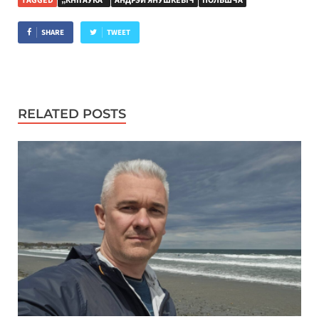
TAGGED
„КНІГАЎКА“
АНДРЭЙ ЯНУШКЕВІЧ
ПОЛЬШЧА
SHARE
TWEET
RELATED POSTS