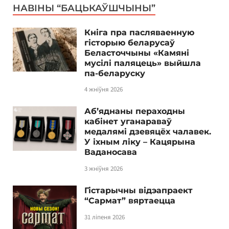
НАВІНЫ “БАЦЬКАЎШЧЫНЫ”
Кніга пра пасляваенную
гісторыю беларусаў
Беласточчыны «Камяні
мусілі паляцець» выйшла
па-беларуску
4 жніўня 2026
Аб’яднаны пераходны
кабінет уганараваў
медалямі дзевяцёх чалавек.
У іхным ліку – Кацярына
Ваданосава
3 жніўня 2026
Гістарычны відэапраект
“Сармат” вяртаецца
31 ліпеня 2026