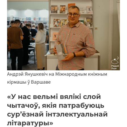
Андрэй Янушкевіч на Міжнародным кніжным
кірмашы ў Варшаве
«У нас вельмі вялікі слой
чытачоў, якія патрабуюць
сур’ёзнай інтэлектуальнай
літаратуры»