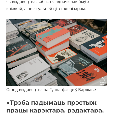
як выдавецтва, каб гэты адпачынак быў з
кніжкай, а не з гульнёй ці з тэлевізарам.
Стэнд выдавецтва на Гучна-фэсце ў Варшаве
«Трэба падымаць прэстыж
працы карэктара, рэдактара,