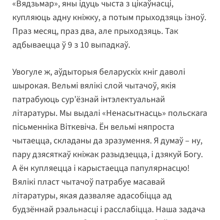
«Вядзьмар», яны ідуць чыста з цікаўнасці,
купляюць адну кніжку, а потым прыходзяць ізноў.
Праз месяц, праз два, але прыходзяць. Так
адбываецца ў 9 з 10 выпадкаў.
Увогуле ж, аўдыторыя беларускіх кніг даволі
шырокая. Вельмі вялікі слой чытачоў, якія
патрабуюць сур’ёзнай інтэлектуальнай
літаратуры. Мы выдалі «Ненасытнасць» польскага
пісьменніка Віткевіча. Ён вельмі няпроста
чытаецца, складаны да зразумення. Я думаў – ну,
пару дзясяткаў кніжак разыдзецца, і дзякуй Богу.
А ён купляецца і карыстаецца папулярнасцю!
Вялікі пласт чытачоў патрабуе масавай
літаратуры, якая дазваляе адасобіцца ад
будзённай рэальнасці і расслабіцца. Наша задача