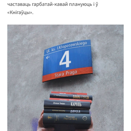
частаваць гарбатай-кавай плануюць і ў
«Кнігаўцы».