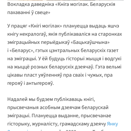
Вокладка даведніка «Кніга могілак. Беларускія
пахаванні ў свеце»
У працяг «Кнігі могілак» плануецца выдаць яшчэ
кнігу некралогаў, якія публікаваліся на старонках
эміграцыйных перыёдыкаў «Бацькаўшчына»
і «Беларус», гэтых цэнтральных беларускіх газет
на эміграцыі. У ёй будуць гісторыі жыцця і водгукі
на жыццё розных беларускіх дзеячаў. Гэта вельмі
цікавы пласт уяўленняў пра сваіх і чужых, пра
герояў і антыгерояў.
Надалей мы будзем публікаваць кнігі,
прысвечаныя асобным дзеячам беларускай
эміграцыі. Плануецца выданне, прысвечанае
гісторыку, журналісту, грамадскаму дзеячу
Янку