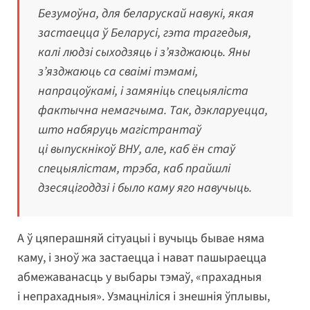
Безумоўна, для беларускай навукі, якая
застаецца ў Беларусі, гэта трагедыя,
калі людзі сыходзяць і з’язджаюць. Яны
з’язджаюць са сваімі тэмамі,
напрацоўкамі, і замяніць спецыяліста
фактычна немагчыма. Так, дэкларуецца,
што набяруць магістрантаў
ці выпускнікоў ВНУ, але, каб ён стаў
спецыялістам, трэба, каб прайшлі
дзесяцігоддзі і было каму яго навучыць.
А ў цяперашняй сітуацыі і вучыць бывае няма
каму, і зноў жа застаецца і нават пашыраецца
абмежаванасць у выбары тэмаў, «прахадныя
і непрахадныя». Узмацніліся і знешнія ўплывы,