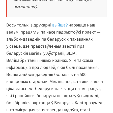
эмігрантаў.
Вось толькі з друкарні
выйшаў
нарэшце наш
вельмі працяглы па часе падрыхтоўкі праект —
альбом-даведнік па беларускіх пахаваннях
у свеце, дзе прадстаўленыя звесткі пра
беларускія магілы ў Аўстраліі, ЗША,
Вялікабрытаніі і іншых краінах. У ім таксама
інфармацыя пра людзей, якія былі пахаваныя.
Вялікі альбом-даведнік больш як на 500
каляровых старонак. Між іншага, гэта яшчэ адзін
цікавы аспект беларускага жыцця на эміграцыі,
які і ранейшыя беларусы не адразу ўсвядомілі,
бо збіраліся вяртацца ў Беларусь. Калі зразумелі,
што эміграцыя зацягваецца надоўга, сталі