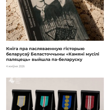
Кніга пра пасляваенную гісторыю
беларусаў Беласточчыны «Камяні мусілі
паляцець» выйшла па-беларуску
4 жніўня 2026