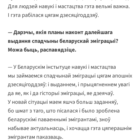
Для людзей навукі і мастацтва гэта вельмі важна.
І гэта рабілася цягам дзесяцігоддзяў.
— Дарэчы, якія планы наконт далейшага
выдання спадчыны беларускай эміграцыі?
Можа быць, распавядзіце.
— У Беларускім інстытуце навукі і мастацтва
мы займаемся спадчынай эміграцыі цягам апошніх
дзесяцігоддзяў: і выданнем, і прыцягненнем увагі
да яе, як і да гісторыі эміграцыі, яе дзеячаў.
У новай сітуацыі маем яшчэ больш заданняў,
бо шмат з таго, што пісалася і было зроблена
беларускімі паваеннымі эмігрантамі, зноў
набывае актуальнасць, і хочацца гэта цяперашнім
эмігрантам паказваць.