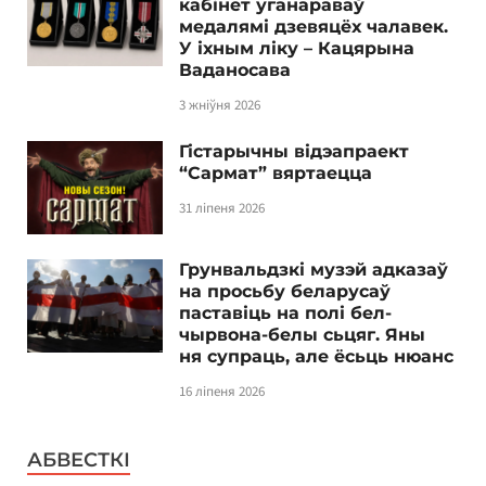
кабінет уганараваў
медалямі дзевяцёх чалавек.
У іхным ліку – Кацярына
Ваданосава
3 жніўня 2026
Гістарычны відэапраект
“Сармат” вяртаецца
31 ліпеня 2026
Грунвальдзкі музэй адказаў
на просьбу беларусаў
паставіць на полі бел-
чырвона-белы сьцяг. Яны
ня супраць, але ёсьць нюанс
16 ліпеня 2026
АБВЕСТКІ