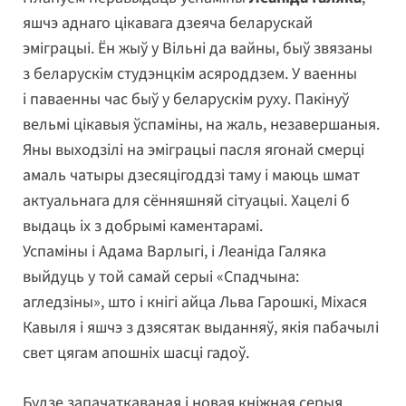
яшчэ аднаго цікавага дзеяча беларускай
эміграцыі. Ён жыў у Вільні да вайны, быў звязаны
з беларускім студэнцкім асяроддзем. У ваенны
і паваенны час быў у беларускім руху. Пакінуў
вельмі цікавыя ўспаміны, на жаль, незавершаныя.
Яны выходзілі на эміграцыі пасля ягонай смерці
амаль чатыры дзесяцігоддзі таму і маюць шмат
актуальнага для сённяшняй сітуацыі. Хацелі б
выдаць іх з добрымі каментарамі.
Успаміны і Адама Варлыгі, і Леаніда Галяка
выйдуць у той самай серыі «Спадчына:
агледзіны», што і кнігі айца Льва Гарошкі, Міхася
Кавыля і яшчэ з дзясятак выданняў, якія пабачылі
свет цягам апошніх шасці гадоў.
Будзе запачаткаваная і новая кніжная серыя