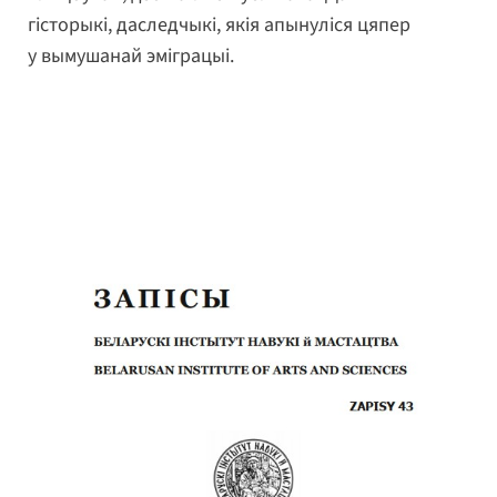
гісторыкі, даследчыкі, якія апынуліся цяпер
у вымушанай эміграцыі.