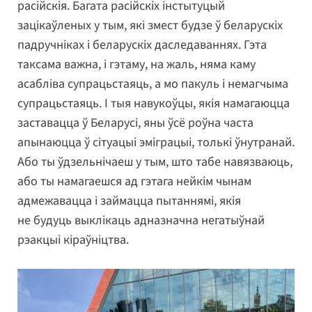
расійскія. Багата расійскіх інстытуцый
зацікаўленых у тым, які змест будзе ў беларускіх
падручніках і беларускіх даследаваннях. Гэта
таксама важна, і гэтаму, на жаль, няма каму
асабліва супрацьстаяць, а мо пакуль і немагчыма
супрацьстаяць. І тыя навукоўцы, якія намагаюцца
заставацца ў Беларусі, яны ўсё роўна часта
апынаюцца ў сітуацыі эміграцыі, толькі ўнутранай.
Або ты ўдзельнічаеш у тым, што табе навязваюць,
або ты намагаешся ад гэтага нейкім чынам
адмежавацца і займацца пытаннямі, якія
не будуць выклікаць адназначна негатыўнай
рэакцыі кіраўніцтва.