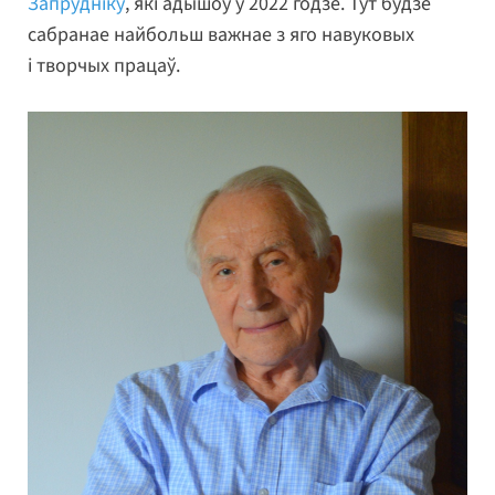
Запрудніку
, які адышоў у 2022 годзе. Тут будзе
сабранае найбольш важнае з яго навуковых
і творчых працаў.