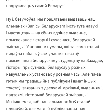
надрукаваць у самой Беларусі.
Ну і, безумоўна, мы працягваем выдаваць наш
альманах «Запісы Беларускага інстытута навукі
і мастацтва» — на сёння адзінае выданне,
прысвечанае гісторыі і сучаснасці беларускай
эміграцыі. У апошнім нумары, які таксама толькі
нядаўна пабачыў свет, частка тэкстаў
прысвечаная беларускаму студэнцтву на Захадзе,
гісторыі прысутнасці беларусаў у розных
навучальных установах у розныя часы. Але па-за
гэтым мы традыцыйна публікуем і шмат іншых
тэкстаў, звязаных з дзеячамі, архівамі, выданнямі,
падзеямі, гісторыяй беларускай эміграцыі.
Мы імкнемся, каб наш альманах быў сталай
пляцоўкай, дзе маглі б публікавацца тыя