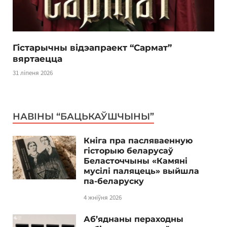
Гістарычны відэапраект “Сармат”
вяртаецца
31 ліпеня 2026
НАВІНЫ “БАЦЬКАЎШЧЫНЫ”
Кніга пра пасляваенную
гісторыю беларусаў
Беласточчыны «Камяні
мусілі паляцець» выйшла
па-беларуску
4 жніўня 2026
Аб’яднаны пераходны