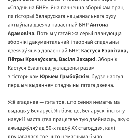
«Спадчына БНР». Яна пачнецца зборнікам прац
па гісторыі беларускага нацыянальнага руху
актыўнага дзеяча паваеннай БНР
Антона
Адамовіча
. Потым у гэтай жа серыі плануюцца
зборнікі дакументальнай і творчай спадчыны
дзеячаў яшчэ даваеннай БНР: К
астуся Езавітава,
Пётры Крачэўскага, Васіля Захаркі
. Зборнік
Кастуся Езавітава, укладзены разам
з гісторыкам
Юрыем Грыбоўскім
, будзе наогул
першым выданнем спадчыны гэтага дзеяча.
Усё згаданае — гэта тое, што сёння немагчыма
выдаць у Беларусі. Як бачыце, Беларускі інстытут
навукі і мастацтва працягвае тую дзейнасць, якую
ажыццяўляў ад 50-х гадоў ХХ стагоддзя, калі
друкавалася тое, што немагчыма было