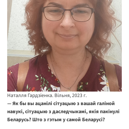
Наталля Гардзіенка. Вільня, 2023 г.
— Як бы вы ацанілі сітуацыю з вашай галіной
навукі, сітуацыю з даследчыкамі, якія пакінулі
Беларусь? Што з гэтым у самой Беларусі?