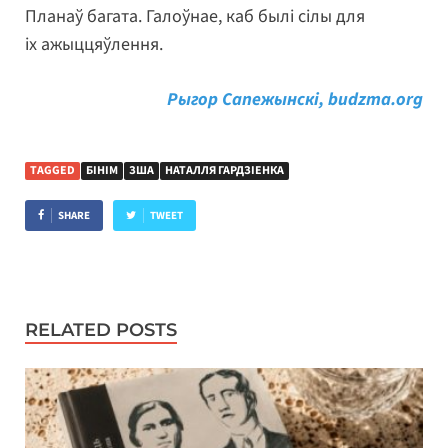
Планаў багата. Галоўнае, каб былі сілы для
іх ажыццяўлення.
Рыгор Сапежынскі, budzma.org
TAGGED
БІНІМ
ЗША
НАТАЛЛЯ ГАРДЗІЕНКА
SHARE
TWEET
RELATED POSTS