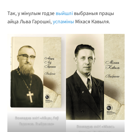
Так, у мінулым годзе
выйшлі
выбраныя працы
айца Льва Гарошкі,
успаміны
Міхася Кавыля.
Вокладка кнігі «Айцец Леў
Гарошка. Выбранае»
Вокладка кнігі «Міхась