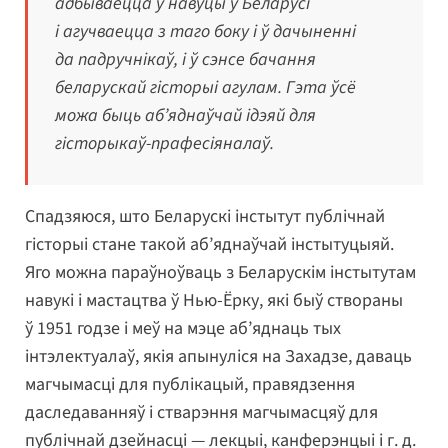
адбываецца ў навуцы ў Беларусі
і агучваецца з таго боку і ў дачыненні
да падручнікаў, і ў сэнсе бачання
беларускай гісторыі агулам. Гэта ўсё
можа быць аб’яднаўчай ідэяй для
гісторыкаў-прафесіяналаў.
Спадзяюся, што Беларускі інстытут публічнай
гісторыі стане такой аб’яднаўчай інстытуцыяй.
Яго можна параўноўваць з Беларускім інстытутам
навукі і мастацтва ў Нью-Ёрку, які быў створаны
ў 1951 годзе і меў на мэце аб’яднаць тых
інтэлектуалаў, якія апынуліся на Захадзе, даваць
магчымасці для публікацый, правядзення
даследаванняў і стварэння магчымасцяў для
публічнай дзейнасці — лекцыі, канферэнцыі і г. д.