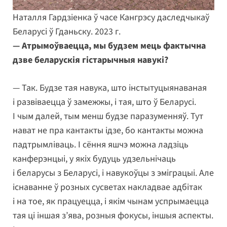
Наталля Гардзіенка ў часе Кангрэсу даследчыкаў
Беларусі ў Гданьску. 2023 г.
— Атрымоўваецца, мы будзем мець фактычна
дзве беларускія гістарычныя навукі?
— Так. Будзе тая навука, што інстытуцыянаваная
і развіваецца ў замежжы, і тая, што ў Беларусі.
І чым далей, тым менш будзе паразуменняў. Тут
нават не пра кантакты ідзе, бо кантакты можна
падтрымліваць. І сёння яшчэ можна ладзіць
канферэнцыі, у якіх будуць удзельнічаць
і беларусы з Беларусі, і навукоўцы з эміграцыі. Але
існаванне ў розных сусветах накладвае адбітак
і на тое, як працуецца, і якім чынам успрымаецца
тая ці іншая з’ява, розныя фокусы, іншыя аспекты.