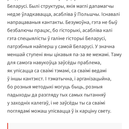
Беларусі. Былі структуры, якія маглі дапамагчы
недзе ўладкавацца, асабліва ў Польшчы. Існавалі
напрацаваныя кантакты. Безумоўна, гэта не быў
безбалючы працэс, бо гісторыкі, асабліва калі
гэта спецыялісты ў галіне гісторыі Беларусі,
патрэбныя найперш у самой Беларусі. У значна
меншай ступені яны цікавыя па-за яе межамі. Таму
для самога навукоўца заўсёды праблема,
як упісацца са сваімі тэмамі, са сваімі ведамі
ў іншы кантэкст. І тэматычна, і арганізацыйна,
бо розныя методыкі могуць быць, розныя
падыходы да разгляду тых самых пытанняў
у заходніх калегаў, і не заўсёды ты са сваімі
поглядамі можаш упісвацца ў іх карціну свету.