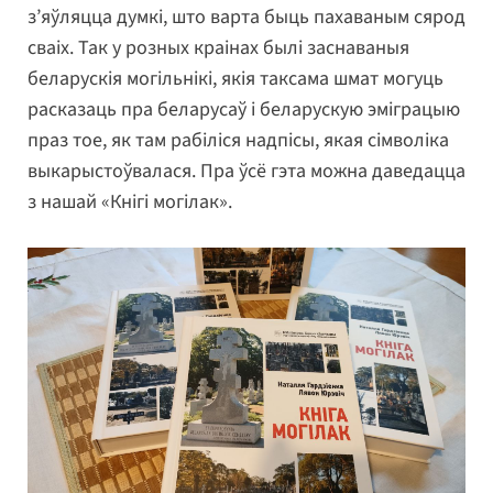
з’яўляцца думкі, што варта быць пахаваным сярод
сваіх. Так у розных краінах былі заснаваныя
беларускія могільнікі, якія таксама шмат могуць
расказаць пра беларусаў і беларускую эміграцыю
праз тое, як там рабіліся надпісы, якая сімволіка
выкарыстоўвалася. Пра ўсё гэта можна даведацца
з нашай «Кнігі могілак».