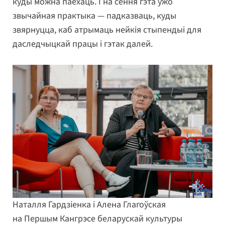
куды можна паехаць. І на сёння гэта ўжо
звычайная практыка — падказваць, куды
звярнуцца, каб атрымаць нейкія стыпендыі для
даследчыцкай працы і гэтак далей.
Наталля Гардзіенка і Алена Глагоўская
на Першым Кангрэсе беларускай культуры