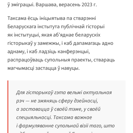
ў эміграцыі. Варшава, верасень 2023 г.
Таксама ёсць ініцыятыва па стварэнні
Беларускага інстытута публічнай гісторыі
як інстытуцыі, якая аб’яднае беларускіх
гісторыкаў у замежжы, і каб дапамагаць адно
аднаму, і каб ладзіць канферэнцыі,
распрацоўваць супольныя праекты, ствараць
магчымасці застацца ў навуцы.
Для гісторыкаў гэта вельмі актуальная
рэч — не змяняць сферу дзейнасці,
а заставацца ў сваёй тэме, у сваёй
спецыяльнасці. Таксама важнае
і фармуляванне супольнай візіі таго, што