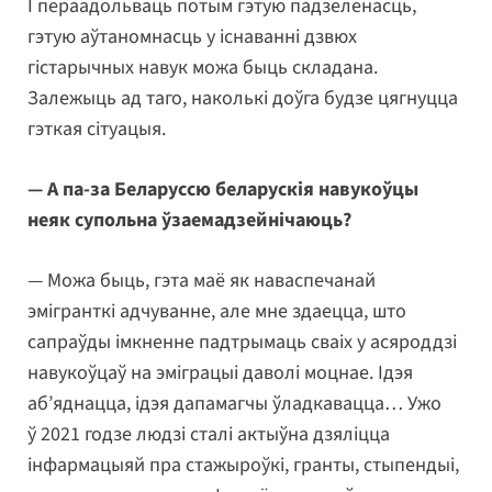
І пераадольваць потым гэтую падзеленасць,
гэтую аўтаномнасць у існаванні дзвюх
гістарычных навук можа быць складана.
Залежыць ад таго, наколькі доўга будзе цягнуцца
гэткая сітуацыя.
— А па-за Беларуссю беларускія навукоўцы
неяк супольна ўзаемадзейнічаюць?
— Можа быць, гэта маё як наваспечанай
эмігранткі адчуванне, але мне здаецца, што
сапраўды імкненне падтрымаць сваіх у асяроддзі
навукоўцаў на эміграцыі даволі моцнае. Ідэя
аб’яднацца, ідэя дапамагчы ўладкавацца… Ужо
ў 2021 годзе людзі сталі актыўна дзяліцца
інфармацыяй пра стажыроўкі, гранты, стыпендыі,