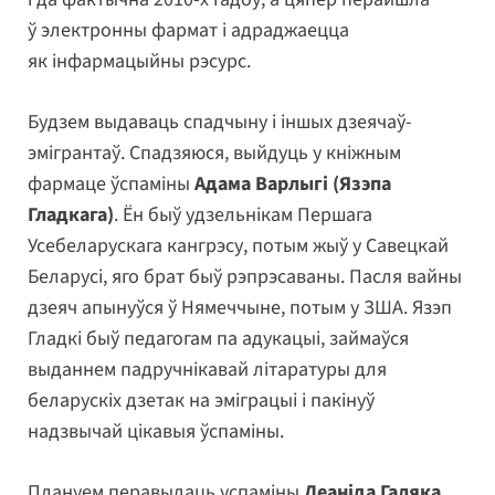
ў электронны фармат і адраджаецца
як інфармацыйны рэсурс.
Будзем выдаваць спадчыну і іншых дзеячаў-
эмігрантаў. Спадзяюся, выйдуць у кніжным
фармаце ўспаміны
Адама Варлыгі (Язэпа
Гладкага)
. Ён быў удзельнікам Першага
Усебеларускага кангрэсу, потым жыў у Савецкай
Беларусі, яго брат быў рэпрэсаваны. Пасля вайны
дзеяч апынуўся ў Нямеччыне, потым у ЗША. Язэп
Гладкі быў педагогам па адукацыі, займаўся
выданнем падручнікавай літаратуры для
беларускіх дзетак на эміграцыі і пакінуў
надзвычай цікавыя ўспаміны.
Плануем перавыдаць успаміны
Леаніда Галяка
,