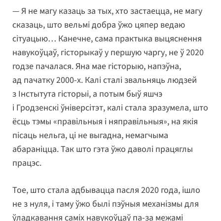
— Я не магу казаць за тых, хто застаецца, не магу
сказаць, што вельмі добра ўжо цяпер ведаю
сітуацыю… Канечне, сама практыка выцяснення
навукоўцаў, гісторыкаў у першую чаргу, не ў 2020
годзе пачалася. Яна мае гісторыю, напэўна,
ад пачатку 2000-х. Калі сталі звальняць людзей
з Інстытута гісторыі, а потым быў яшчэ
і Гродзенскі ўніверсітэт, калі стала зразумела, што
ёсць тэмы «правільныя і няправільныя», на якія
пісаць нельга, ці не выгадна, немагчыма
абараніцца. Так што гэта ўжо даволі працяглы
працэс.
Тое, што стала адбывацца пасля 2020 года, ішло
не з нуля, і таму ўжо былі пэўныя механізмы для
ўладкавання саміх навукоўцаў па-за межамі