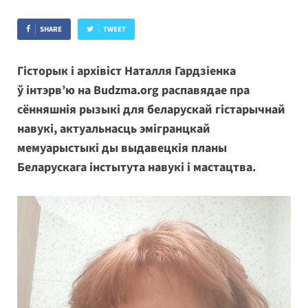
SHARE
TWEET
Гісторык і архівіст Наталля Гардзіенка
ў інтэрв’ю на Budzma.org распавядае пра
сённяшнія рызыкі для беларускай гістарычнай
навукі, актуальнасць эмігранцкай
мемуарыстыкі ды выдавецкія планы
Беларускага інстытута навукі і мастацтва.