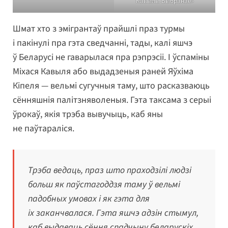
Кавыль. Выбранае»
Шмат хто з эмігрантаў прайшлі праз турмы
і пакінулі пра гэта сведчанні, тады, калі яшчэ
ў Беларусі не гаварылася пра рэпрэсіі. І ўспаміны
Міхася Кавыля або выдадзеныя раней Яўхіма
Кіпеля — вельмі сугучныя таму, што расказваюць
сённяшнія палітзняволеныя. Гэта таксама з серыі
ўрокаў, якія трэба вывучыць, каб яны
не паўтараліся.
Трэба ведаць, праз што праходзілі людзі
больш як паўстагоддзя таму ў вельмі
падобных умовах і як гэта для
іх заканчвалася. Гэта яшчэ адзін стымул,
каб выдаваць сёння спадчыну беларускіх