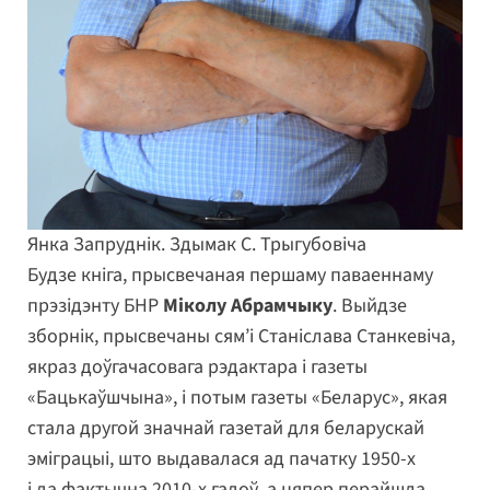
Янка Запруднік. Здымак С. Трыгубовіча
Будзе кніга, прысвечаная першаму паваеннаму
прэзідэнту БНР
Міколу Абрамчыку
. Выйдзе
зборнік, прысвечаны сям’і Станіслава Станкевіча,
якраз доўгачасовага рэдактара і газеты
«Бацькаўшчына», і потым газеты «Беларус», якая
стала другой значнай газетай для беларускай
эміграцыі, што выдавалася ад пачатку 1950-х
і да фактычна 2010-х гадоў, а цяпер перайшла