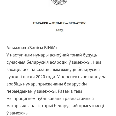
Альманах «Запісы БІНіМ»
У наступным нумары асноўнай тэмай будуць
сучасныя беларускія асяродкі ў замежжы. Нам
захацелася паказаць, чым жывуць беларускія
суполкі пасля 2020 года. У перспектыве плануем
зрабіць нумар, прысвечаны беларускім
перыёдыкам у замежжы. Разам з тым
мы працягнем публікаваць і разнастайныя
матэрыялы па гісторыі беларускай прысутнасці
ў замежжы.