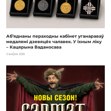
Аб’яднаны пераходны кабінет уганараваў
медалямі дзевяцёх чалавек. У іхным ліку
– Кацярына Ваданосава
3 жніўня 2026