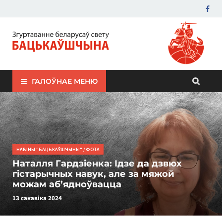
ЗБС "Бацькаўшчына"
ГАЛОЎНАЕ МЕНЮ
НАВІНЫ "БАЦЬКАЎШЧЫНЫ"
/
ФОТА
Наталля Гардзіенка: Ідзе да дзвюх
гістарычных навук, але за мяжой
можам аб’ядноўвацца
13 сакавіка 2024