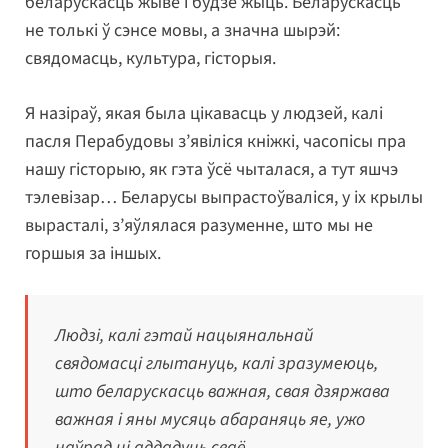
беларускасць жыве і будзе жыць. Беларускасць
не толькі ў сэнсе мовы, а значна шырэй:
свядомасць, культура, гісторыя.
Я назіраў, якая была цікавасць у людзей, калі
пасля Перабудовы з’явіліся кніжкі, часопісы пра
нашу гісторыю, як гэта ўсё чыталася, а тут яшчэ
тэлевізар… Беларусы выпрастоўваліся, у іх крылы
вырасталі, з’яўлялася разуменне, што мы не
горшыя за іншых.
Людзі, калі гэтай нацыянальнай
свядомасці глытануць, калі зразумеюць,
што беларускасць важная, свая дзяржава
важная і яны мусяць абараняць яе, ужо
наўрад ці аддадуць сваё.