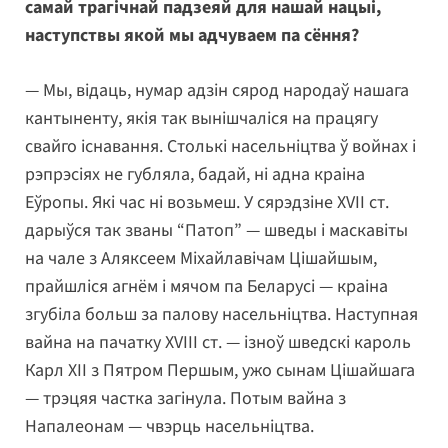
самай трагічнай падзеяй для нашай нацыі,
наступствы якой мы адчуваем па сёння?
— Мы, відаць, нумар адзін сярод народаў нашага
кантыненту, якія так вынішчаліся на працягу
свайго існавання. Столькі насельніцтва ў войнах і
рэпрэсіях не губляла, бадай, ні адна краіна
Еўропы. Які час ні возьмеш. У сярэдзіне ХVII ст.
дарыўся так званы “Патоп” — шведы і маскавіты
на чале з Аляксеем Міхайлавічам Цішайшым,
прайшліся агнём і мячом па Беларусі — краіна
згубіла больш за палову насельніцтва. Наступная
вайна на пачатку ХVIII ст. — ізноў шведскі кароль
Карл XII з Пятром Першым, ужо сынам Цішайшага
— трэцяя частка загінула. Потым вайна з
Напалеонам — чвэрць насельніцтва.