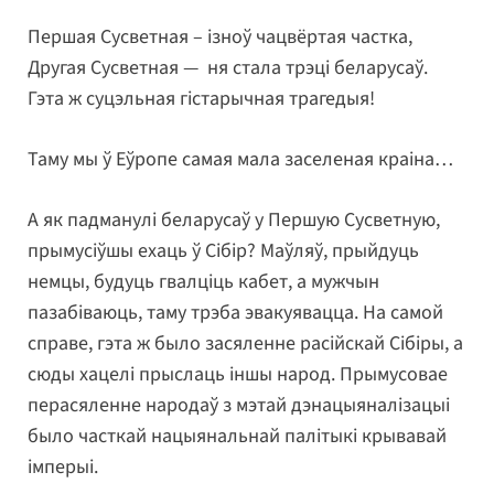
Першая Сусветная – ізноў чацвёртая частка,
Другая Сусветная — ня стала трэці беларусаў.
Гэта ж суцэльная гістарычная трагедыя!
Таму мы ў Еўропе самая мала заселеная краіна…
А як падманулі беларусаў у Першую Сусветную,
прымусіўшы ехаць ў Сібір? Маўляў, прыйдуць
немцы, будуць гвалціць кабет, а мужчын
пазабіваюць, таму трэба эвакуявацца. На самой
справе, гэта ж было засяленне расійскай Сібіры, а
сюды хацелі прыслаць іншы народ. Прымусовае
перасяленне народаў з мэтай дэнацыяналізацыі
было часткай нацыянальнай палітыкі крывавай
імперыі.