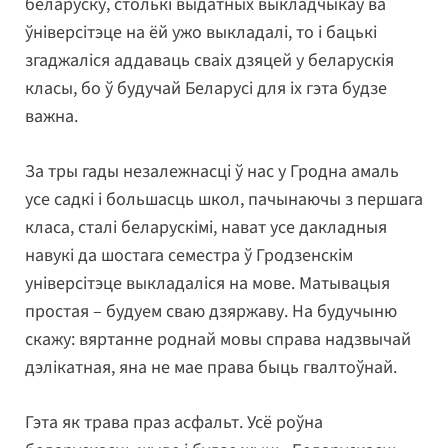
беларуску, столькі выдатных выкладчыкаў ва
ўніверсітэце на ёй ужо выкладалі, то і бацькі
згаджаліся аддаваць сваіх дзяцей у беларускія
класы, бо ў будучай Беларусі для іх гэта будзе
важна.
За тры гады незалежнасці ў нас у Гродна амаль
усе садкі і большасць школ, пачынаючы з першага
класа, сталі беларускімі, нават усе дакладныя
навукі да шостага семестра ў Гродзенскім
універсітэце выкладаліся на мове. Матывацыя
простая – будуем сваю дзяржаву. На будучыню
скажу: вяртанне роднай мовы справа надзвычай
дэлікатная, яна не мае права быць гвалтоўнай.
Гэта як трава праз асфальт. Усё роўна