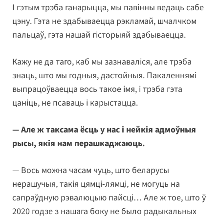
І гэтым трэба ганарыцца, мы павінны ведаць сабе
цэну. Гэта не здабываецца рэкламай, шчалчком
пальцаў, гэта нашай гісторыяй здабываецца.
Кажу не да таго, каб мы зазнаваліся, але трэба
знаць, што мы годныя, дастойныя. Пакаленнямі
выпрацоўваецца вось такое імя, і трэба гэта
цаніць, не псаваць і карыстацца.
— Але ж таксама ёсць у нас і нейкія адмоўныя
рысы, якія нам перашкаджаюць.
— Вось можна часам чуць, што беларусы
нерашучыя, такія цямці-лямці, не могуць на
сапраўдную рэвалюцыю пайсці… Але ж тое, што ў
2020 годзе з нашага боку не было радыкальных