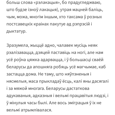
больш слова «рэлакацыя», бо прадугледжваю,
што будзе ізноў лакацыя), утрая мацней баліць,
чым, можа, многім іншым, хто таксама ў розных
постсавецкіх краінах пакутуе ад рэпрэсій і
дыктатур.
Зразумела, жыццё адно, чалавек мусіць неяк
рэалізавацца, дзяцей паставіць на ногі, але нам
усё роўна цяжка адарвацца, і ў большасці сваёй
беларусы да апошняга робяць усё магчымае, каб
застацца дома. Не таму, што няўпэненыя і
нясмелыя, маса прыкладаў ёсць, калі яны дасягалі
і за мяжой многага. Беларусы дастаткова
адукаваныя, адказныя і вельмі працавітыя людзі, і
ў мінулыя часы былі. Але вось эміграцыя ў іх не
вельмі атрымлівалася.