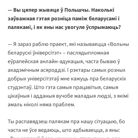
— Вы цяпер жывяце ў Польшчы. Наколькі
заўважная гэтая розніца паміж беларусамі і
палякамі, і як яны нас увогуле ўспрымаюць?
— Я зараз раблю праект, які называецца «Вольны
беларускі ўніверсітэт» – паслядыпломная
еўрапейская анлайн-адукацыя, часта бываю ў
акадэмічным асяроддзі. І рэктары самых розных
добрых універсітэтаў мне кажуць пра беларускіх
студэнтаў. Што гэта самыя працавітыя, самыя
цікаўныя і адданыя вучобе маладыя людзі, з якімі
амаль ніколі няма праблем.
Ты распавядзеш палякам пра нашу сітуацыю, бо
часта не ўсе ведаюць, што адбываецца, а яны: