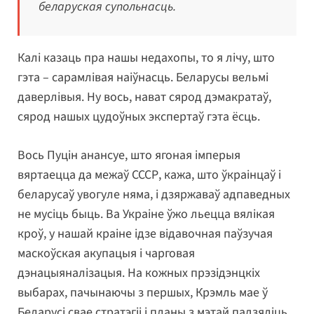
беларуская супольнасць.
Калі казаць пра нашы недахопы, то я лічу, што
гэта – сарамлівая наіўнасць. Беларусы вельмі
даверлівыя. Ну вось, нават сярод дэмакратаў,
сярод нашых цудоўных экспертаў гэта ёсць.
Вось Пуцін анансуе, што ягоная імперыя
вяртаецца да межаў СССР, кажа, што ўкраінцаў і
беларусаў увогуле няма, і дзяржаваў адпаведных
не мусіць быць. Ва Украіне ўжо льецца вялікая
кроў, у нашай краіне ідзе відавочная паўзучая
маскоўская акупацыя і чарговая
дэнацыяналізацыя. На кожных прэзідэнцкіх
выбарах, пачынаючы з першых, Крэмль мае ў
Беларусі свае стратэгіі і планы з мэтай падзяліць