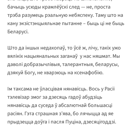
бачыць усюды крамлёўскі след — не, проста
трэба разумець рэальную небяспеку. Таму што на
кану экзістэнцыяльнае пытанне – быць ці не быць
Беларусі.
Што да іншых недахопаў, то ўсё ж, лічу, такіх ужо
вялікіх нацыянальных заганаў у нас няшмат. Мы
даволі добразычлівыя, талерантныя, беларусы,
дзякуй Богу, не хварэюць на ксенафобію.
Ім таксама не ўласцівая нянавісць. Вось у Расіі
тэлевізар змог за дзесяць гадоў абудзіць
нянавісць да суседа ў абсалютнай большасці
расіян. Гэта страшная з’ява, бо лячыцца ад яе
прыдзецца доўга і пасля Пуціна, дзесяцігоддзі.