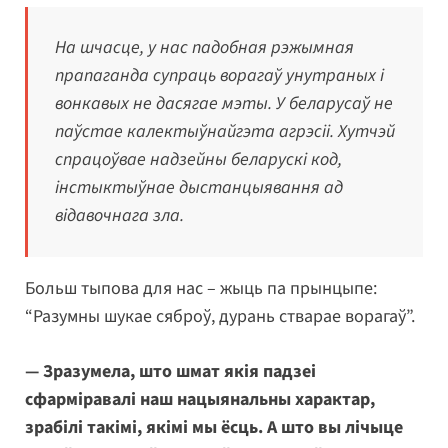
На шчасце, у нас падобная рэжымная
прапаганда супраць ворагаў унутраных і
вонкавых не дасягае мэты. У беларусаў не
паўстае калектыўнайгэта агрэсіі. Хутчэй
спрацоўвае надзейны беларускі код,
інстыктыўнае дыстанцыявання ад
відавочнага зла.
Больш тыпова для нас – жыць па прынцыпе:
“Разумны шукае сяброў, дурань стварае ворагаў”.
— Зразумела, што шмат якія падзеі
сфарміравалі наш нацыянальны характар,
зрабілі такімі, якімі мы ёсць. А што вы лічыце