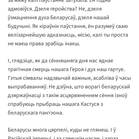
за мяжу калі паўстанне затухала. Ён годна
адмовіўся. Дзеля геройства? Не, дзеля
ўзмацнення духа Беларусаў, дзеля нашай
будучыні. Як кіраўнік паўстання, ён разумеў сваю
велізарнейшую адказнасць, місію, калі ты проста
не маеш права зрабіць інакш.
І, глядзіце, як да сённяшняга дня нас яднае
трагічная смерць нашага Героя і дух наш гартуе.
Гэтыя сімвалы надзвычай важныя, асабліва ў часы
выпрабаванняў. Не дзіўна, што ворагі беларускай
дзяржаўнасці з такім асцярвяненнем сёння ізноў
спрабуюць прыбраць нашага Кастуся з
беларускага пантэона.
Беларусы многа цярпелі, куды не глянеш. І ў
Расійскай імперыі, і за савецкім часам, і зараз