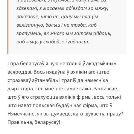
здзекамі, з масавым ад’ездам за мяжу,
паказвае, што не, цану мы плацім
велізарную, больш і не трэба, каб
зразумець, як многа мы гатовы аддаць,
каб жыць у свабодзе і годнасці.
І пра беларусаў я чую не толькі ў акадэмічным
асяроддзі. Вось нядаўна ў вялікім агенцтве
страхаваў аўтамабіль і трапіў да намесніка
дырэктара. І ён мне тое самае кажа. Расказвае,
што ў яго страхуюцца вялікія фірмы, вось толькі
што нават польская будаўнічая фірма, што ў
Нямеччыне, як вы думаеце, каго шукае на працу?
Правільна, беларусаў!