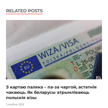
RELATED POSTS
З картаю паляка – па-за чаргой, астатнія
чакаюць. Як беларусы атрымліваюць
польскія візы
5 жніўня 2026