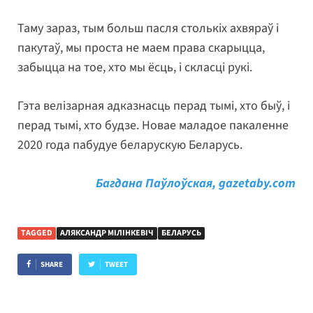
Таму зараз, тым больш пасля столькіх ахвяраў і
пакутаў, мы проста не маем права скарыцца,
забыцца на тое, хто мы ёсць, і скласці рукі.
Гэта велізарная адказнасць перад тымі, хто быў, і
перад тымі, хто будзе. Новае маладое пакаленне
2020 года пабудуе беларускую Беларусь.
Багдана Паўлоўская, gazetaby.com
TAGGED
АЛЯКСАНДР МІЛІНКЕВІЧ
БЕЛАРУСЬ
SHARE
TWEET