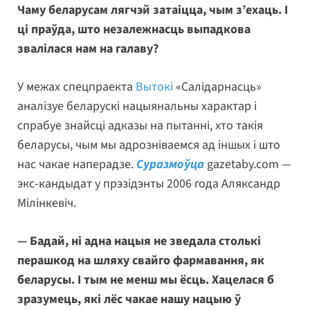
Чаму беларусам лягчэй затаіцца, чым з’ехаць. І
ці праўда, што незалежнасць выпадкова
звалілася нам на галаву?
У межах спецпраекта
Вытокі
«Салідарнасць»
аналізуе беларускі нацыянальны характар і
спрабуе знайсці адказы на пытанні, хто такія
беларусы, чым мы адрозніваемся ад іншых і што
нас чакае наперадзе.
Суразмоўца
gazetaby.com —
экс-кандыдат у прэзідэнты 2006 года Аляксандр
Мілінкевіч.
— Бадай, ні адна нацыя не зведала столькі
перашкод на шляху свайго фармавання, як
беларусы. І тым не менш мы ёсць. Хацелася б
зразумець, які лёс чакае нашу нацыю ў