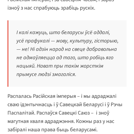
ізноў з нас спрабуюць зрабіць рускіх.
І калі кажуць, што беларусы ўсё аддалі,
усё прафукалі — мову, культуру, гісторыю,
— не! Ні адзін народ на свеце дабравольна
не адмаўляецца ад таго, што робіць яго
нацыяй. Нават пры такім жорсткім
прымусе людзі змагаліся.
Распалась Расійская імперыя – і мы адраджалі
сваю ідэнтычнасць і ў Савецкай Беларусі і ў Рэчы
Паспалітай. Распаўся Савецкі Саюз – і зноў
магутная хваля адраджэння. Кожны раз у нас
забіралі наша права быць беларусамі.