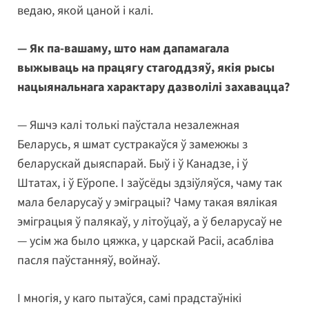
ведаю, якой цаной і калі.
— Як па-вашаму, што нам дапамагала
выжываць на працягу стагоддзяў, якія рысы
нацыянальнага характару дазволілі захавацца?
— Яшчэ калі толькі паўстала незалежная
Беларусь, я шмат сустракаўся ў замежжы з
беларускай дыяспарай. Быў і ў Канадзе, і ў
Штатах, і ў Еўропе. І заўсёды здзіўляўся, чаму так
мала беларусаў у эміграцыі? Чаму такая вялікая
эміграцыя ў палякаў, у літоўцаў, а ў беларусаў не
— усім жа было цяжка, у царскай Расіі, асабліва
пасля паўстанняў, войнаў.
І многія, у каго пытаўся, самі прадстаўнікі