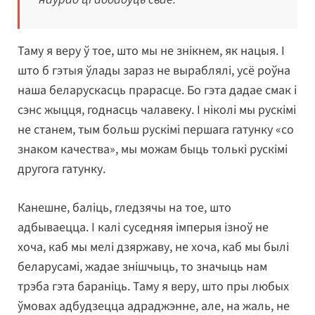
Таму я веру ў тое, што мы не знікнем, як нацыя. І
што б гэтыя ўлады зараз не выраблялі, усё роўна
наша беларускасць прарасце. Бо гэта дадае смак і
сэнс жыцця, годнасць чалавеку. І ніколі мы рускімі
не станем, тым больш рускімі першага гатунку «со
знаком качества», мы можам быць толькі рускімі
другога гатунку.
Канешне, баліць, гледзячы на тое, што
адбываецца. І калі суседняя імперыя ізноў не
хоча, каб мы мелі дзяржаву, не хоча, каб мы былі
беларусамі, жадае знішчыць, то значыць нам
трэба гэта бараніць. Таму я веру, што пры любых
ўмовах адбудзецца адраджэнне, але, на жаль, не