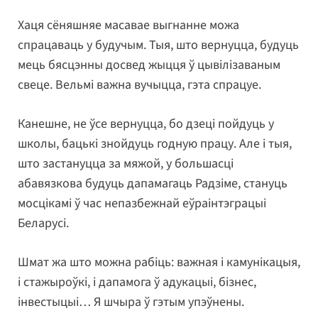
Хаця сёняшняе масавае выгнанне можа
спрацаваць у будучым. Тыя, што вернуцца, будуць
мець бясцэнны досвед жыцця ў цывілізаваным
свеце. Вельмі важна вучыцца, гэта спрацуе.
Канешне, не ўсе вернуцца, бо дзеці пойдуць у
школы, бацькі знойдуць годную працу. Але і тыя,
што застануцца за мяжой, у большасці
абавязкова будуць дапамагаць Радзіме, стануць
мосцікамі ў час непазбежнай еўраінтэграцыі
Беларусі.
Шмат жа што можна рабіць: важная і камунікацыя,
і стажыроўкі, і дапамога ў адукацыі, бізнес,
інвестыцыі… Я шчыра ў гэтым упэўнены.