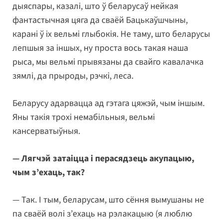
дыяспары, казалі, што ў беларусаў нейкая
фантастычная цяга да сваёй Бацькаўшчыны,
карані ў іх вельмі глыбокія. Не таму, што беларусы
лепшыя за іншых, ну проста вось такая наша
рыса, мы вельмі прывязаны да свайго кавалачка
зямлі, да прыроды, рэчкі, леса.
Беларусу адарвацца ад гэтага цяжэй, чым іншым.
Яны такія трохі немабільныя, вельмі
кансерватыўныя.
— Лягчэй затаіцца і перасядзець акупацыю,
чым з’ехаць, так?
— Так. І тым, беларусам, што сёння вымушаны не
па сваёй волі з’ехаць на рэлакацыю (я люблю