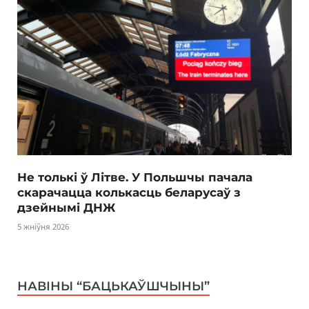
Не толькі ў Літве. У Польшчы пачала
скарачацца колькасць беларусаў з
дзейнымі ДНЖ
5 жніўня 2026
НАВІНЫ “БАЦЬКАЎШЧЫНЫ”