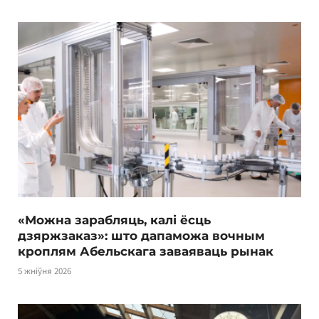
«Можна зарабляць, калі ёсць
дзяржзаказ»: што дапаможа вочным
кроплям Абельскага заваяваць рынак
5 жніўня 2026