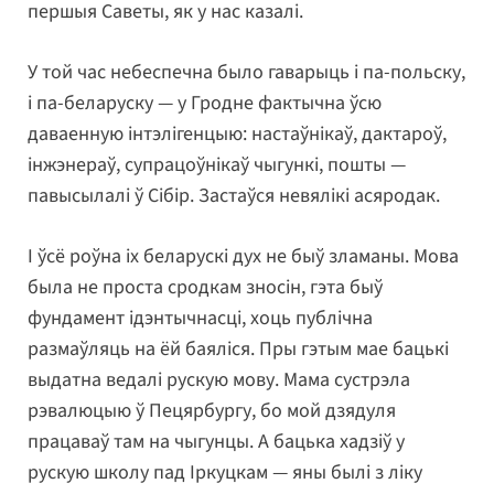
першыя Саветы, як у нас казалі.
У той час небеспечна было гаварыць і па-польску,
і па-беларуску — у Гродне фактычна ўсю
даваенную інтэлігенцыю: настаўнікаў, дактароў,
інжэнераў, супрацоўнікаў чыгункі, пошты —
павысылалі ў Сібір. Застаўся невялікі асяродак.
І ўсё роўна іх беларускі дух не быў зламаны. Мова
была не проста сродкам зносін, гэта быў
фундамент ідэнтычнасці, хоць публічна
размаўляць на ёй баяліся. Пры гэтым мае бацькі
выдатна ведалі рускую мову. Мама сустрэла
рэвалюцыю ў Пецярбургу, бо мой дзядуля
працаваў там на чыгунцы. А бацька хадзіў у
рускую школу пад Іркуцкам — яны былі з ліку