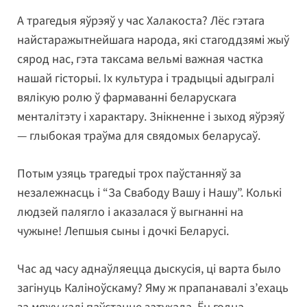
А трагедыя яўрэяў у час Халакоста? Лёс гэтага
найстаражытнейшага народа, які стагоддзямі жыў
сярод нас, гэта таксама вельмі важная частка
нашай гісторыі. Іх культура і традыцыі адыгралі
вялікую ролю ў фармаванні беларускага
менталітэту і характару. Знікненне і зыход яўрэяў
— глыбокая траўма для свядомых беларусаў.
Потым узяць трагедыі трох паўстанняў за
незалежнасць і “За Свабоду Вашу і Нашу”. Колькі
людзей палягло і аказалася ў выгнанні на
чужыне! Лепшыя сыны і дочкі Беларусі.
Час ад часу аднаўляецца дыскусія, ці варта было
загінуць Каліноўскаму? Яму ж прапанавалі з’ехаць