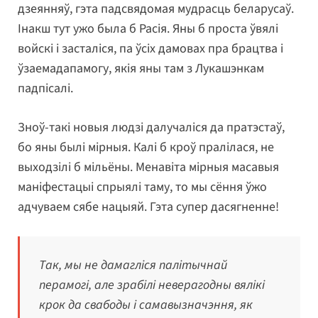
дзеянняў, гэта падсвядомая мудрасць беларусаў.
Інакш тут ужо была б Расія. Яны б проста ўвялі
войскі і засталіся, па ўсіх дамовах пра брацтва і
ўзаемадапамогу, якія яны там з Лукашэнкам
падпісалі.
Зноў-такі новыя людзі далучаліся да пратэстаў,
бо яны былі мірныя. Калі б кроў пралілася, не
выходзілі б мільёны. Менавіта мірныя масавыя
маніфестацыі спрыялі таму, то мы сёння ўжо
адчуваем сябе нацыяй. Гэта супер дасягненне!
Так, мы не дамагліся палітычнай
перамогі, але зрабілі неверагодны вялікі
крок да свабоды і самавызначэння, як