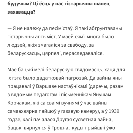
будучым? Ці ёсць у нас гістарычны шанец
захавацца?
— Я не належу да песімістаў. Я такі абгрунтаваны
гістарычны аптыміст. У маёй сям’і многа было
людзей, якія змагаліся за свабоду, за
беларускасць, цярпелі, пераследаваліся.
Мае бацькі мелі беларускую свядомасць, хаця для
іх гэта было дадатковай пагрозай. Да вайны яны
працавалі ў Варшаве настаўнікамі (дарэчы, разам
з вядомым педагогам і пісьменнікам Янушам
Корчакам, які са сваімі вучнямі ў час вайны
самаахвярна пайшоў у газавую камеру), а ў 1939
годзе, калі пачалася Другая сусветная вайна,
бацькі вярнуліся ў Гродна, куды прыйшлі ўжо