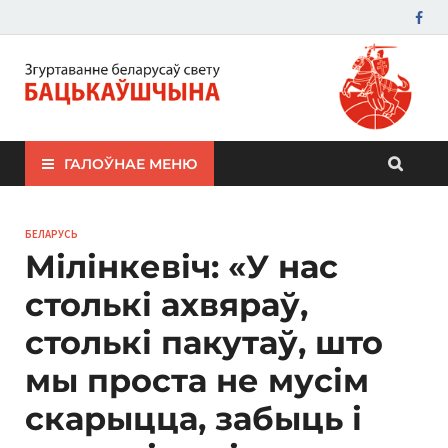
ЗБС "Бацькаўшчына"
ГАЛОЎНАЕ МЕНЮ
БЕЛАРУСЬ
Мілінкевіч: «У нас
столькі ахвяраў,
столькі пакутаў, што
мы проста не мусім
скарыцца, забыць і