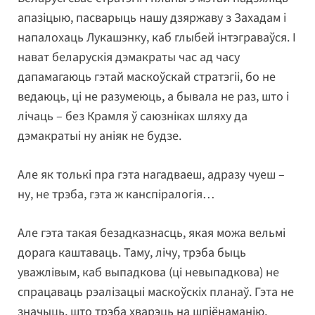
апазіцыю, пасварыць нашу дзяржаву з Захадам і
напалохаць Лукашэнку, каб глыбей інтэграваўся. І
нават беларускія дэмакраты час ад часу
дапамагаюць гэтай маскоўскай стратэгіі, бо не
ведаюць, ці не разумеюць, а бывала не раз, што і
лічаць – без Крамля ў саюзніках шляху да
дэмакратыі ну аніяк не будзе.
Але як толькі пра гэта нагадваеш, адразу чуеш –
ну, не трэба, гэта ж канспіралогія…
Але гэта такая безадказнасць, якая можа вельмі
дорага каштаваць. Таму, лічу, трэба быць
уважлівым, каб выпадкова (ці невыпадкова) не
спрацаваць рэалізацыі маскоўскіх планаў. Гэта не
значыць, што трэба хварэць на шпіёнаманію,