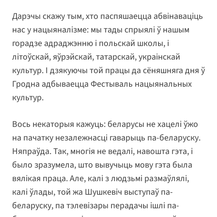
Дарэчы скажу тым, хто паспяшаецца абвінаваціць
нас у нацыяналізме: мы тады спрыялі ў нашым
горадзе адраджэнню і польскай школы, і
літоўскай, яўрэйскай, татарскай, украінскай
культур. І дзякуючы той працы да сёняшняга дня ў
Гродна адбываецца Фестываль нацыянальных
культур.
Вось некаторыя кажуць: беларусы не хацелі ўжо
на пачатку незалежнасці гаварыць па-беларуску.
Няпраўда. Так, многія не ведалі, навошта гэта, і
было зразумела, што вывучыць мову гэта была
вялікая праца. Але, калі з людзьмі размаўлялі,
калі ўлады, той жа Шушкевіч выступаў па-
беларуску, па тэлевізары перадачы ішлі па-