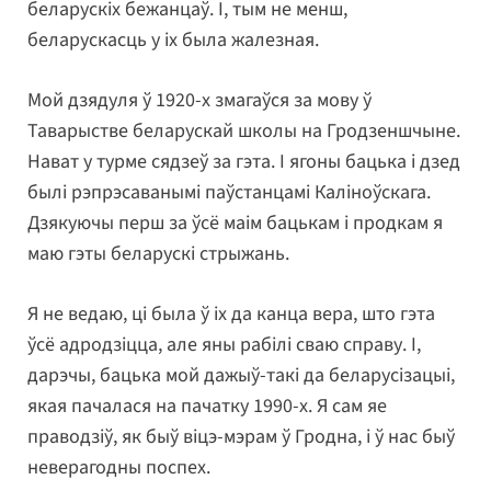
беларускіх бежанцаў. І, тым не менш,
беларускасць у іх была жалезная.
Мой дзядуля ў 1920-х змагаўся за мову ў
Таварыстве беларускай школы на Гродзеншчыне.
Нават у турме сядзеў за гэта. І ягоны бацька і дзед
былі рэпрэсаванымі паўстанцамі Каліноўскага.
Дзякуючы перш за ўсё маім бацькам і продкам я
маю гэты беларускі стрыжань.
Я не ведаю, ці была ў іх да канца вера, што гэта
ўсё адродзіцца, але яны рабілі сваю справу. І,
дарэчы, бацька мой дажыў-такі да беларусізацыі,
якая пачалася на пачатку 1990-х. Я сам яе
праводзіў, як быў віцэ-мэрам ў Гродна, і ў нас быў
неверагодны поспех.