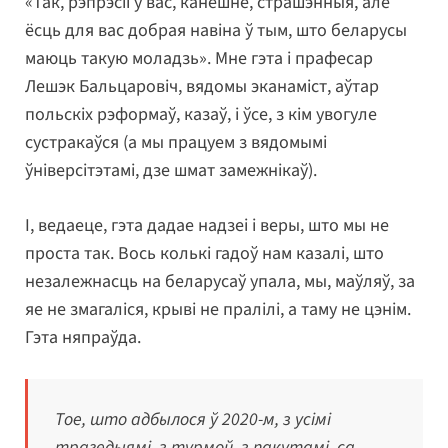
«Так, рэпрэсіі ў вас, канешне, страшэнныя, але
ёсць для вас добрая навіна ў тым, што беларусы
маюць такую моладзь». Мне гэта і прафесар
Лешэк Бальцаровіч, вядомы эканаміст, аўтар
польскіх рэформаў, казаў, і ўсе, з кім увогуле
сустракаўся (а мы працуем з вядомымі
ўніверсітэтамі, дзе шмат замежнікаў).
І, ведаеце, гэта дадае надзеі і веры, што мы не
проста так. Вось колькі гадоў нам казалі, што
незалежнасць на беларусаў упала, мы, маўляў, за
яе не змагаліся, крыві не пралілі, а таму не цэнім.
Гэта няпраўда.
Тое, што адбылося ў 2020-м, з усімі
трагедыямі, з турмой, з пакутамі, са