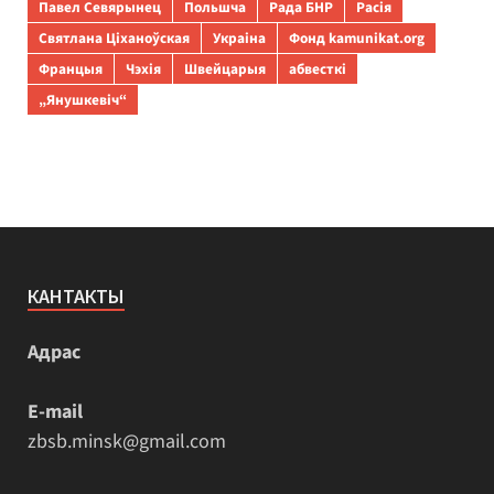
Павел Севярынец
Польшча
Рада БНР
Расія
Святлана Ціханоўская
Украіна
Фонд kamunikat.org
Францыя
Чэхія
Швейцарыя
абвесткі
„Янушкевіч“
КАНТАКТЫ
Адрас
E-mail
zbsb.minsk@gmail.com