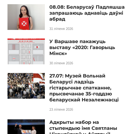
08.08: Беларусаў Падляшша
запрашаюць аднавіць даўні
абрад
31 ліпеня 2026
У Варшаве пакажуць
выставу «2020: Гаворыць
Мінск»
30 ліпеня 2026
27.07: Музей Вольнай
Беларусі ладзіць
гістарычнае спатканне,
прысвечанае 35-годдзю
беларускай Незалежнасці
23 ліпеня 2026
Адкрыты набор на
стыпендыю імя Святланы