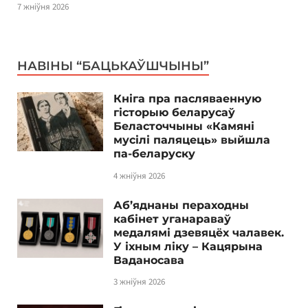
7 жніўня 2026
НАВІНЫ “БАЦЬКАЎШЧЫНЫ”
Кніга пра пасляваенную
гісторыю беларусаў
Беласточчыны «Камяні
мусілі паляцець» выйшла
па-беларуску
4 жніўня 2026
Аб’яднаны пераходны
кабінет уганараваў
медалямі дзевяцёх чалавек.
У іхным ліку – Кацярына
Ваданосава
3 жніўня 2026