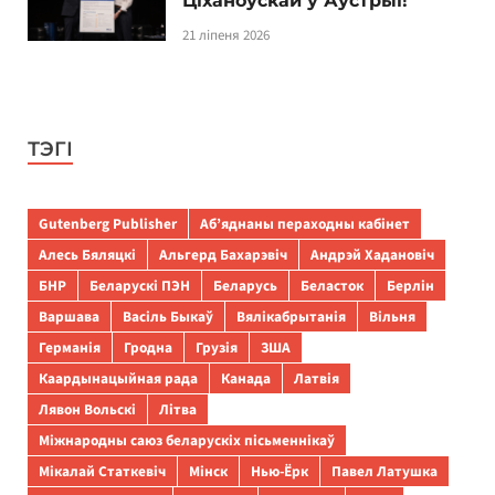
Ціханоўскай у Аўстрыі!
21 ліпеня 2026
ТЭГІ
Gutenberg Publisher
Аб’яднаны пераходны кабінет
Алесь Бяляцкі
Альгерд Бахарэвіч
Андрэй Хадановіч
БНР
Беларускі ПЭН
Беларусь
Беласток
Берлін
Варшава
Васіль Быкаў
Вялікабрытанія
Вільня
Германія
Гродна
Грузія
ЗША
Каардынацыйная рада
Канада
Латвія
Лявон Вольскі
Літва
Міжнародны саюз беларускіх пісьменнікаў
Мікалай Статкевіч
Мінск
Нью-Ёрк
Павел Латушка