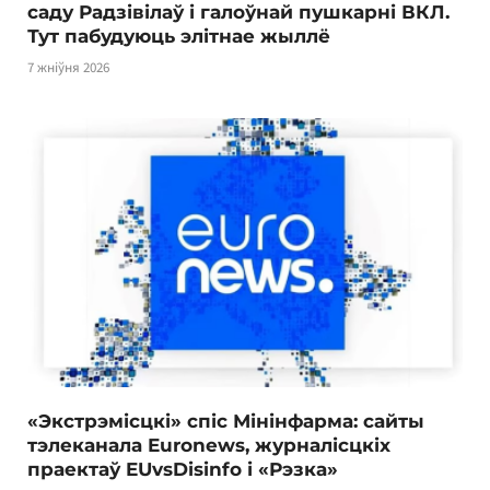
саду Радзівілаў і галоўнай пушкарні ВКЛ.
Тут пабудуюць элітнае жыллё
7 жніўня 2026
«Экстрэмісцкі» спіс Мінінфарма: сайты
тэлеканала Euronews, журналісцкіх
праектаў EUvsDisinfo і «Рэзка»