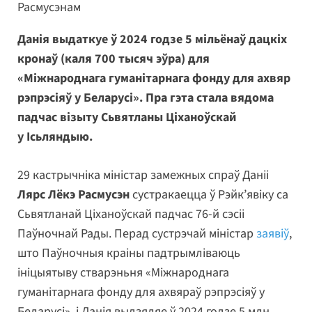
Расмусэнам
Данія выдаткуе ў 2024 годзе 5 мільёнаў дацкіх
кронаў (каля 700 тысяч эўра) для
«Міжнароднага гуманітарнага фонду для ахвяр
рэпрэсіяў у Беларусі». Пра гэта стала вядома
падчас візыту Сьвятланы Ціханоўскай
у Ісьляндыю.
29 кастрычніка міністар замежных спраў Даніі
Лярс Лёкэ Расмусэн
сустракаецца ў Рэйк’явіку са
Сьвятланай Ціханоўскай падчас 76-й сэсіі
Паўночнай Рады. Перад сустрэчай міністар
заявіў
,
што Паўночныя краіны падтрымліваюць
ініцыятыву стварэньня «Міжнароднага
гуманітарнага фонду для ахвяраў рэпрэсіяў у
Беларусі», і Данія выдзяляе ў 2024 годзе 5 млн