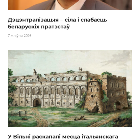
Дэцэнтралізацыя – сіла і слабасць
беларускіх пратэстаў
7 жніўня 2026
У Вільні раскапалі месца італьянскага