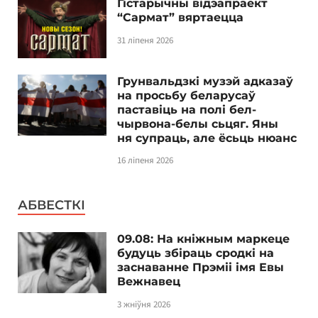
Гістарычны відэапраект
“Сармат” вяртаецца
31 ліпеня 2026
Грунвальдзкі музэй адказаў
на просьбу беларусаў
паставіць на полі бел-
чырвона-белы сьцяг. Яны
ня супраць, але ёсьць нюанс
16 ліпеня 2026
АБВЕСТКІ
09.08: На кніжным маркеце
будуць збіраць сродкі на
заснаванне Прэміі імя Евы
Вежнавец
3 жніўня 2026