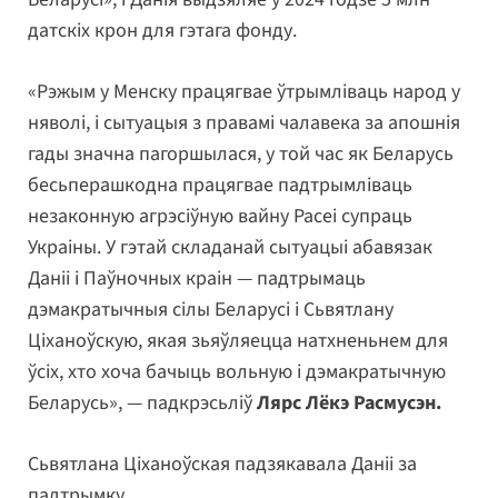
датскіх крон для гэтага фонду.
«Рэжым у Менску працягвае ўтрымліваць народ у
няволі, і сытуацыя з правамі чалавека за апошнія
гады значна пагоршылася, у той час як Беларусь
бесьперашкодна працягвае падтрымліваць
незаконную агрэсіўную вайну Расеі супраць
Украіны. У гэтай складанай сытуацыі абавязак
Даніі і Паўночных краін — падтрымаць
дэмакратычныя сілы Беларусі і Сьвятлану
Ціханоўскую, якая зьяўляецца натхненьнем для
ўсіх, хто хоча бачыць вольную і дэмакратычную
Беларусь», — падкрэсьліў
Лярс Лёкэ Расмусэн.
Сьвятлана Ціханоўская падзякавала Даніі за
падтрымку.