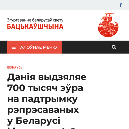
ЗБС "Бацькаўшчына"
ГАЛОЎНАЕ МЕНЮ
БЕЛАРУСЬ
Данія выдзяляе
700 тысяч эўра
на падтрымку
рэпрэсаваных
у Беларусі