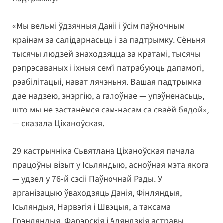
«Мы вельмі ўдзячныя Даніі і ўсім паўночным
краінам за салідарнасьць і за падтрымку. Сёньня
тысячы людзей знаходзяцца за кратамі, тысячы
рэпрэсаваных і іхныя сем’і патрабуюць дапамогі,
рэабілітацыі, нават лячэньня. Вашая падтрымка
дае надзею, энэргію, а галоўнае — упэўненасьць,
што мы не застанёмся сам-насам са сваёй бядой»,
— сказала Ціханоўская.
29 кастрычніка Сьвятлана Ціханоўская пачала
працоўны візыт у Ісьляндыю, асноўная мэта якога
— удзел у 76-й сэсіі Паўночнай Рады. У
арганізацыю ўваходзяць Данія, Фінляндыя,
Ісьляндыя, Нарвэгія і Швэцыя, а таксама
Грэнляндыя, Фарэрскія і Аляндзкія астравы.