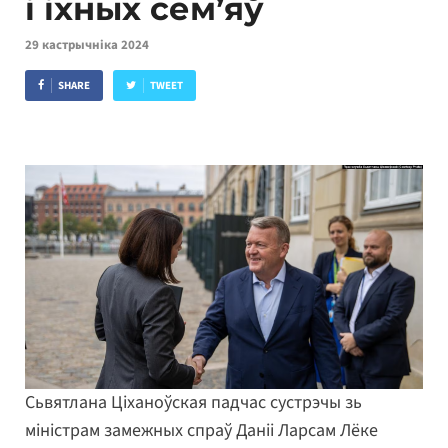
і іхных сем’яў
29 кастрычніка 2024
SHARE
TWEET
Сьвятлана Ціханоўская падчас сустрэчы зь
міністрам замежных спраў Даніі Ларсам Лёке