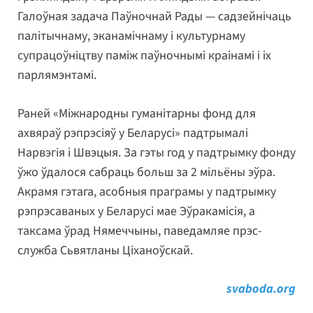
Галоўная задача Паўночнай Рады — садзейнічаць
палітычнаму, эканамічнаму і культурнаму
супрацоўніцтву паміж паўночнымі краінамі і іх
парлямэнтамі.
Раней «Міжнародны гуманітарны фонд для
ахвяраў рэпрэсіяў у Беларусі» падтрымалі
Нарвэгія і Швэцыя. За гэты год у падтрымку фонду
ўжо ўдалося сабраць больш за 2 мільёны эўра.
Акрамя гэтага, асобныя праграмы у падтрымку
рэпрэсаваных у Беларусі мае Эўракамісія, а
таксама ўрад Нямеччыны, паведамляе прэс-
служба Сьвятланы Ціханоўскай.
svaboda.org