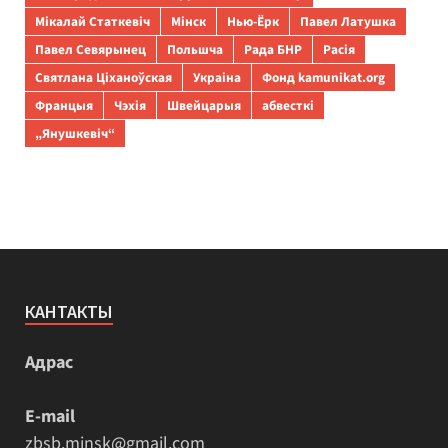
Мікалай Статкевіч
Мінск
Нью-Ёрк
Павел Латушка
Павел Севярынец
Польшча
Рада БНР
Расія
Святлана Ціханоўская
Украіна
Фонд kamunikat.org
Францыя
Чэхія
Швейцарыя
абвесткі
„Янушкевіч“
КАНТАКТЫ
Адрас
E-mail
zbsb.minsk@gmail.com