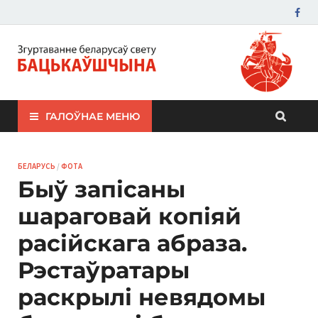
ЗБС "Бацькаўшчына"
ГАЛОЎНАЕ МЕНЮ
БЕЛАРУСЬ
/
ФОТА
Быў запісаны
шараговай копіяй
расійскага абраза.
Рэстаўратары
раскрылі невядомы