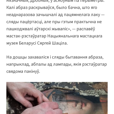
нязначныя, дробныя, у асноўным па перыметры.
Калі абраз раскрываўся, было бачна, што яго
неаднаразова зачышчалі ад пацямнелага лаку —
сляды пацёртасці, але пры гэтым практычна не
пашкоджвалі аўтарскі жывапіс», — распавёў
мастак-рэстаўратар Нацыянальнага мастацкага
музея Беларусі Сяргей Шаціла.
На дошцы захаваліся і сляды бытавання абраза,
напрыклад, абпалы ад лампады, якія рэстаўратар
свядома пакінуў.