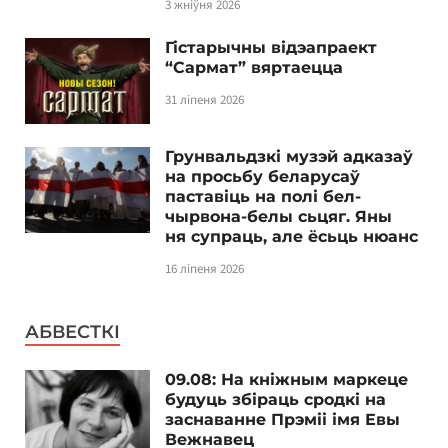
3 жніўня 2026
Гістарычны відэапраект
“Сармат” вяртаецца
31 ліпеня 2026
Грунвальдзкі музэй адказаў
на просьбу беларусаў
паставіць на полі бел-
чырвона-белы сьцяг. Яны
ня супраць, але ёсьць нюанс
16 ліпеня 2026
АБВЕСТКІ
09.08: На кніжным маркеце
будуць збіраць сродкі на
заснаванне Прэміі імя Евы
Вежнавец