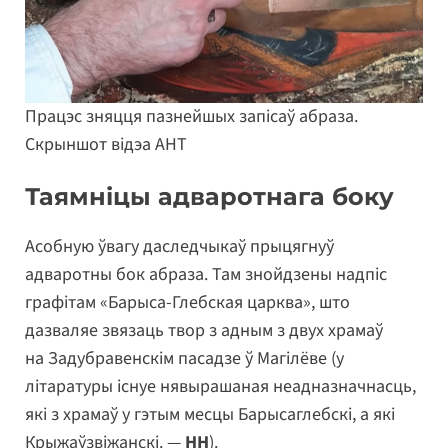
Працэс зняцця пазнейшых запісаў абраза.
Скрыншот відэа АНТ
Таямніцы адваротнага боку
Асобную ўвагу даследчыкаў прыцягнуў
адваротны бок абраза. Там знойдзены надпіс
графітам «Барыса-Глебская царква», што
дазваляе звязаць твор з адным з двух храмаў
на Задубравенскім пасадзе ў Магілёве (у
літаратуры існуе нявырашаная неадназначнасць,
які з храмаў у гэтым месцы Барысаглебскі, а які
Крыжаўзвіжанскі. —
НН
).