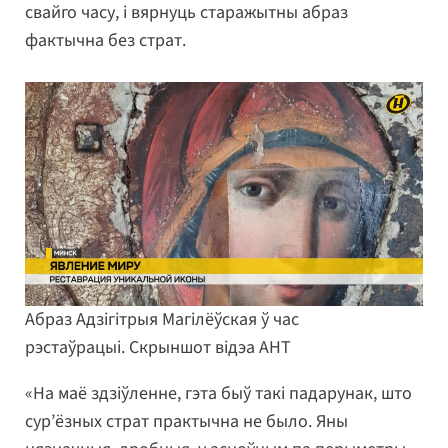
свайго часу, і вярнуць старажытны абраз
фактычна без страт.
Абраз Адзігітрыя Магілёўская ў час
рэстаўрацыі. Скрыншот відэа АНТ
«На маё здзіўленне, гэта быў такі падарунак, што
сур’ёзных страт практычна не было. Яны