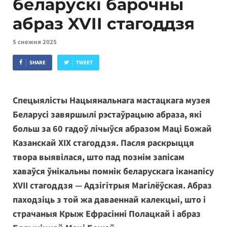
беларускі барочны
абраз XVII стагоддзя
5 снежня 2025
SHARE
TWEET
Спецыялісты Нацыянальнага мастацкага музея
Беларусі завяршылі рэстаўрацыю абраза, які
больш за 60 гадоў лічыўся абразом Маці Божай
Казанскай XIX стагоддзя. Пасля раскрыцця
твора выявілася, што пад познім запісам
хаваўся ўнікальны помнік беларускага іканапісу
XVII стагоддзя — Адзігітрыя Магілёўская. Абраз
паходзіць з той жа даваеннай калекцыі, што і
страчаныя Крыж Ефрасінні Полацкай і абраз