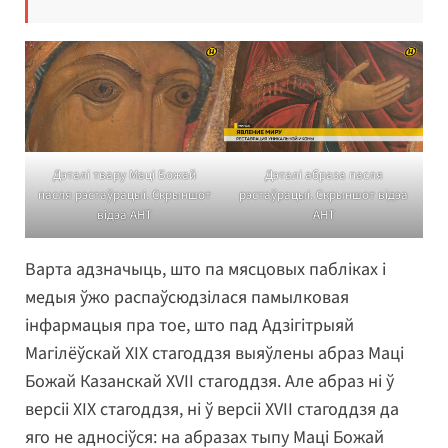
Дэталі твару Маці Божай
Дэталі абраза пасля
пасля рэстаўрацыі. Скрыншот
рэстаўрацыі. Скрыншот відэа
відэа АНТ
АНТ
Варта адзначыць, што па мясцовых пабліках і
медыя ўжо распаўсюдзілася памылковая
інфармацыя пра тое, што пад Адзігітрыяй
Магілёўскай XIX стагоддзя выяўлены абраз Маці
Божай Казанскай XVII стагоддзя. Але абраз ні ў
версіі XIX стагоддзя, ні ў версіі XVII стагоддзя да
яго не адносіўся: на абразах тыпу Маці Божай