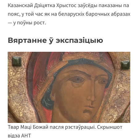
Казанскай Дзіцятка Хрыстос заўсёды паказаны па
пояс, у той час як на беларускіх барочных абразах
— у поўны рост.
Вяртанне ў экспазіцыю
Твар Маці Божай пасля рэстаўрацыі. Скрыншот
відэа АНТ