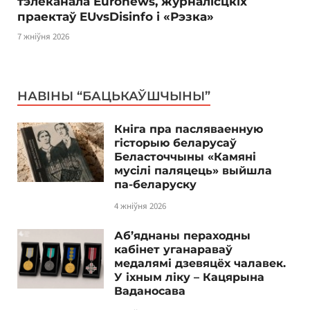
тэлеканала Euronews, журналісцкіх
праектаў EUvsDisinfo і «Рэзка»
7 жніўня 2026
НАВІНЫ “БАЦЬКАЎШЧЫНЫ”
Кніга пра пасляваенную
гісторыю беларусаў
Беласточчыны «Камяні
мусілі паляцець» выйшла
па-беларуску
4 жніўня 2026
Аб’яднаны пераходны
кабінет уганараваў
медалямі дзевяцёх чалавек.
У іхным ліку – Кацярына
Ваданосава