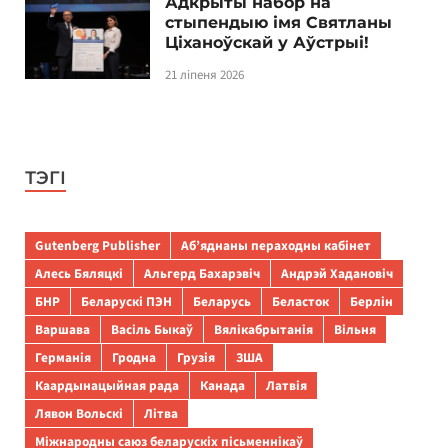
Адкрыты набор на
стыпендыю імя Святланы
Ціханоўскай у Аўстрыі!
21 ліпеня 2026
ТЭГІ
Gutenberg Publisher
Аб’яднаны пераходны кабінет
Алесь Бяляцкі
Альгерд Бахарэвіч
Андрэй Хадановіч
БНР
Беларускі ПЭН
Беларусь
Беласток
Берлін
Варшава
Васіль Быкаў
Вялікабрытанія
Вільня
Германія
Гродна
Грузія
ЗША
Каардынацыйная рада
Канада
Латвія
Лявон Вольскі
Літва
Міжнародны саюз беларускіх пісьменнікаў