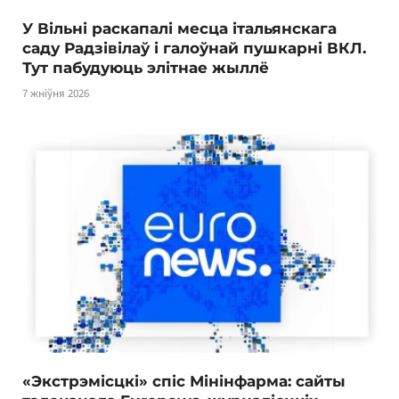
У Вільні раскапалі месца італьянскага
саду Радзівілаў і галоўнай пушкарні ВКЛ.
Тут пабудуюць элітнае жыллё
7 жніўня 2026
«Экстрэмісцкі» спіс Мінінфарма: сайты