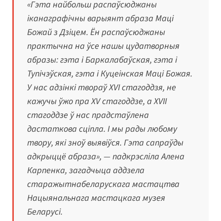
«Гэта найбольш распаўсюджаны
іканаграфічны варыянт абраза Маці
Божай з Дзіцем. Ён распаўсюджаны
практычна на ўсе нашы цудатворныя
абразы: гэта і Баркалабаўская, гэта і
Тупічэўская, гэта і Куцеінская Маці Божая.
У нас адзінкі твораў XVI стагоддзя, не
кажучы ўжо пра XV стагоддзе, а XVII
стагоддзе ў нас прадстаўлена
дастаткова сціпла. І мы рады любому
твору, які зноў выявіўся. Гэта сапраўды
адкрыццё абраза», — падкрэсліла Алена
Карпенка, загадчыца аддзела
старажытнабеларускага мастацтва
Нацыянальнага мастацкага музея
Беларусі.