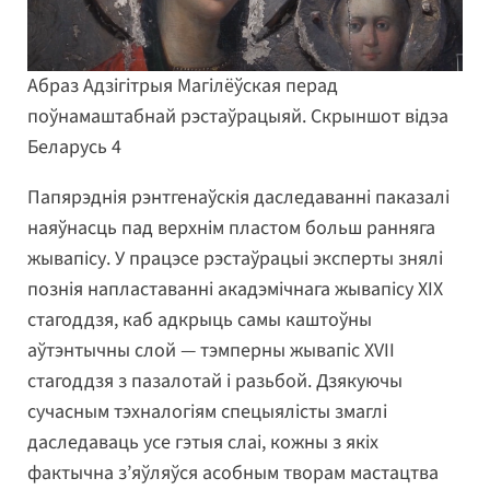
Абраз Адзігітрыя Магілёўская перад
поўнамаштабнай рэстаўрацыяй. Скрыншот відэа
Беларусь 4
Папярэднія рэнтгенаўскія даследаванні паказалі
наяўнасць пад верхнім пластом больш ранняга
жывапісу. У працэсе рэстаўрацыі эксперты знялі
познія напластаванні акадэмічнага жывапісу XIX
стагоддзя, каб адкрыць самы каштоўны
аўтэнтычны слой — тэмперны жывапіс XVII
стагоддзя з пазалотай і разьбой. Дзякуючы
сучасным тэхналогіям спецыялісты змаглі
даследаваць усе гэтыя слаі, кожны з якіх
фактычна з’яўляўся асобным творам мастацтва