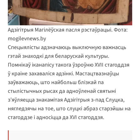
Адзігітрыя Магілёўская пасля рэстаўрацыі. Фота:
mogilevnews.by
Спецыялісты адзначаюць выключную важнасць
гэтай знаходкі для беларускай культуры.
Помнікаў іканапісу такога ўзроўню XVII стагоддзя
ў краіне захаваліся адзінкі. Мастацтвазнаўцы
заўважаюць, што найбольш блізкай па
стылістычных рысах да адноўленай святыні
з’яўляецца знакамітая Адзігітрыя з-пад Слуцка,
нягледзячы на тое, што слуцкі абраз старэйшы на
стагоддзе і адносіцца да XVI стагоддзя.