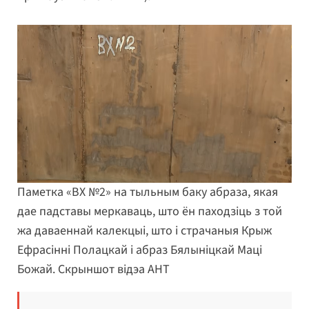
Паметка «ВХ №2» на тыльным баку абраза, якая
дае падставы меркаваць, што ён паходзіць з той
жа даваеннай калекцыі, што і страчаныя Крыж
Ефрасінні Полацкай і абраз Бялыніцкай Маці
Божай. Скрыншот відэа АНТ