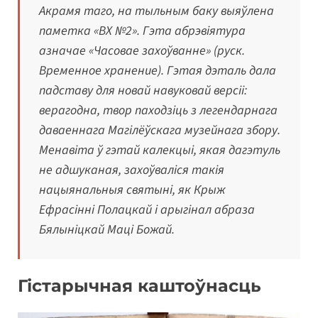
Акрамя таго, на тыльным баку выяўлена
паметка «ВХ №2». Гэта абрэвіятура
азначае «Часовае захоўванне» (руск.
Временное хранение
). Гэтая дэталь дала
падставу для новай навуковай версіі:
верагодна, твор паходзіць з легендарнага
даваеннага Магілёўскага музейнага збору.
Менавіта ў гэтай калекцыі, якая дагэтуль
не адшуканая, захоўваліся такія
нацыянальныя святыні, як Крыж
Ефрасінні Полацкай і арыгінал абраза
Бялыніцкай Маці Божай.
Гістарычная каштоўнасць