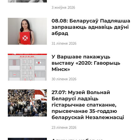
3 жніўня 2026
08.08: Беларусаў Падляшша
запрашаюць аднавіць даўні
абрад
31 ліпеня 2026
У Варшаве пакажуць
выставу «2020: Гаворыць
Мінск»
30 ліпеня 2026
27.07: Музей Вольнай
Беларусі ладзіць
гістарычнае спатканне,
прысвечанае 35-годдзю
беларускай Незалежнасці
23 ліпеня 2026