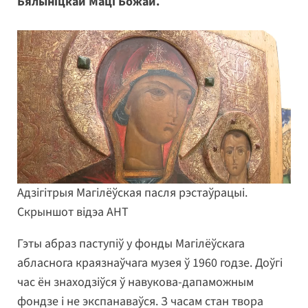
Бялыніцкай Маці Божай.
Адзігітрыя Магілёўская пасля рэстаўрацыі.
Скрыншот відэа АНТ
Гэты абраз паступіў у фонды Магілёўскага
абласнога краязнаўчага музея ў 1960 годзе. Доўгі
час ён знаходзіўся ў навукова-дапаможным
фондзе і не экспанаваўся. З часам стан твора