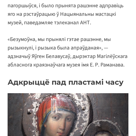
пагоршыўся, і было прынята рашэнне адправіць
яго на рэстаўрацыю ў Нацыянальны мастацкі
музей, паведамляе тэлеканал АНТ.
«Безумоўна, мы прынялі гэтае рашэнне, мы
рызыкнулі, і рызыка была апраўданая», —
адзначыў Яўген Белавусаў, дырэктар Магілёўскага
абласнога краязнаўчага музея імя Е. Р. Раманава.
Адкрыццё пад пластамі часу