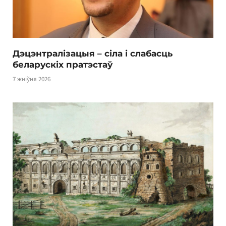
Дэцэнтралізацыя – сіла і слабасць
беларускіх пратэстаў
7 жніўня 2026