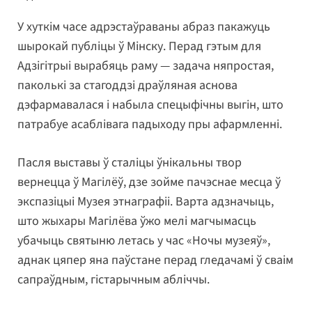
У хуткім часе адрэстаўраваны абраз пакажуць
шырокай публіцы ў Мінску. Перад гэтым для
Адзігітрыі вырабяць раму — задача няпростая,
паколькі за стагоддзі драўляная аснова
дэфармавалася і набыла спецыфічны выгін, што
патрабуе асаблівага падыходу пры афармленні.
Пасля выставы ў сталіцы ўнікальны твор
вернецца ў Магілёў, дзе зойме пачэснае месца ў
экспазіцыі Музея этнаграфіі. Варта адзначыць,
што жыхары Магілёва ўжо мелі магчымасць
убачыць святыню летась у час «Ночы музеяў»,
аднак цяпер яна паўстане перад гледачамі ў сваім
сапраўдным, гістарычным абліччы.