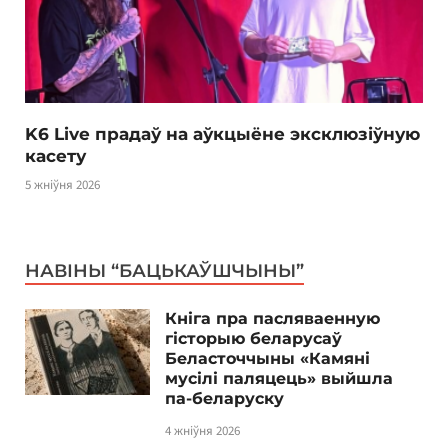
K6 Live прадаў на аўкцыёне эксклюзіўную
касету
5 жніўня 2026
НАВІНЫ “БАЦЬКАЎШЧЫНЫ”
Кніга пра пасляваенную
гісторыю беларусаў
Беласточчыны «Камяні
мусілі паляцець» выйшла
па-беларуску
4 жніўня 2026