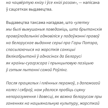
на чацвёртую кнігу і ўсе кнігі разам»
, — напісана
ў сацсетках выдавецтва.
Выдавецтва таксама нагадвае, што
«улетку
мы былі вымушаныя паведаміць, што брытанскія
праваўладальнікі адмовіліся у падаўжэнні правоў
на беларускае выданне серыі пра Гары Потэра,
спасылаючыся на жорсткія санкцыі
Вялікабрытаніі ў адносінах да Беларусі
як краіны-суагрэсара і прынцыповую пазіцыю
ў гэтым пытанні самой Роўлінг.
Пасля працяглых і плённых перамоў, з дапамогай
калег і сяброў, нам удалося прабіць сцяну
непаразумення і давесці, як важна беларусам пры
ганеннях на нацыянальную культуру, жорсткай