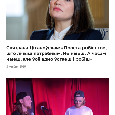
Святлана Ціханоўская: «Проста робіш тое,
што лічыш патрэбным. Не ныеш. А часам і
ныеш, але ўсё адно ўстаеш і робіш»
5 жніўня 2026