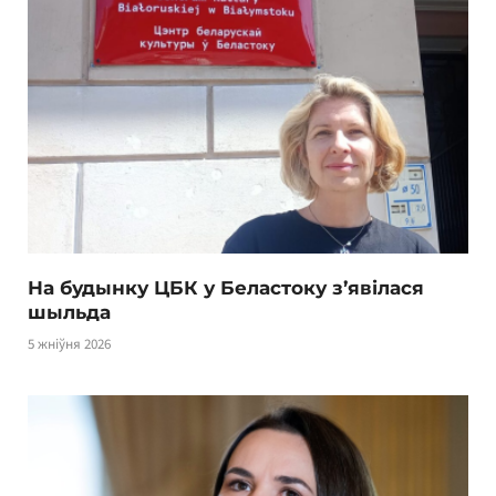
На будынку ЦБК у Беластоку з’явілася
шыльда
5 жніўня 2026