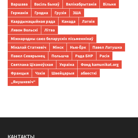
Варшава
Васіль Быкаў
Вялікабрытанія
Вільня
Германія
Гродна
Грузія
ЗША
Каардынацыйная рада
Канада
Латвія
Лявон Вольскі
Літва
Міжнародны саюз беларускіх пісьменнікаў
Мікалай Статкевіч
Мінск
Нью-Ёрк
Павел Латушка
Павел Севярынец
Польшча
Рада БНР
Расія
Святлана Ціханоўская
Украіна
Фонд kamunikat.org
Францыя
Чэхія
Швейцарыя
абвесткі
„Янушкевіч“
КАНТАКТЫ