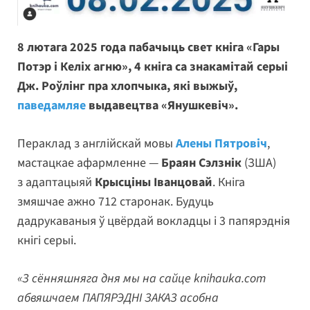
8 лютага 2025 года пабачыць свет кніга «Гары
Потэр і Келіх агню», 4 кніга са знакамітай серыі
Дж. Роўлінг пра хлопчыка, які выжыў,
паведамляе
выдавецтва «Янушкевіч».
Пераклад з англійскай мовы
Алены Пятровіч
,
мастацкае афармленне —
Браян Сэлзнік
(ЗША)
з адаптацыяй
Крысціны Іванцовай
. Кніга
змяшчае ажно 712 старонак. Будуць
дадрукаваныя ў цвёрдай вокладцы і 3 папярэднія
кнігі серыі.
«З сённяшняга дня мы на сайце knihauka.com
абвяшчаем ПАПЯРЭДНІ ЗАКАЗ асобна