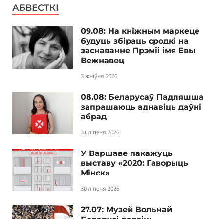
АБВЕСТКІ
09.08: На кніжным маркеце
будуць збіраць сродкі на
заснаванне Прэміі імя Евы
Вежнавец
3 жніўня 2026
08.08: Беларусаў Падляшша
запрашаюць аднавіць даўні
абрад
31 ліпеня 2026
У Варшаве пакажуць
выставу «2020: Гаворыць
Мінск»
30 ліпеня 2026
27.07: Музей Вольнай