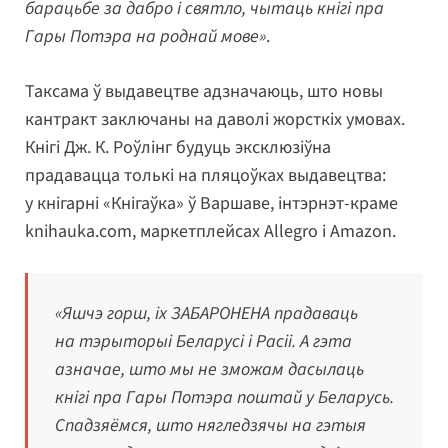
барацьбе за дабро і святло, чытаць кнігі пра
Гары Потэра на роднай мове»
.
Таксама ў выдавецтве адзначаюць, што новы
кантракт заключаны на даволі жорсткіх умовах.
Кнігі Дж. К. Роўлінг будуць эксклюзіўна
прадавацца толькі на пляцоўках выдавецтва:
у кнігарні «Кнігаўка» ў Варшаве, інтэрнэт-краме
knihauka.com, маркетплейсах Allegro і Amazon.
«Яшчэ горш, іх ЗАБАРОНЕНА прадаваць
на тэрыторыі Беларусі і Расіі. А гэта
азначае, што мы не зможам дасылаць
кнігі пра Гары Потэра поштай у Беларусь.
Спадзяёмся, што нягледзячы на гэтыя