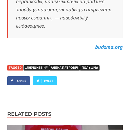
перашкоды, нашы чытачы на радзіме
знойдуць рашэнні, як набыць і атрымаць
новыя выданні», — паведамілі ў
выдавецтве.
budzma.org
TAGGED
„ЯНУШКЕВІЧ“
АЛЕНА ПЯТРОВІЧ
ПОЛЬШЧА
SHARE
TWEET
RELATED POSTS