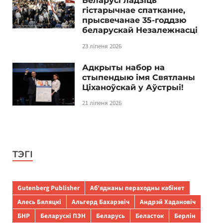
Беларусі ладзіць
гістарычнае спатканне,
прысвечанае 35-годдзю
беларускай Незалежнасці
23 ліпеня 2026
Адкрыты набор на
стыпендыю імя Святланы
Ціханоўскай у Аўстрыі!
21 ліпеня 2026
ТЭГІ
Gutenberg Publisher
Аб’яднаны пераходны кабінет
Алесь Бяляцкі
Альгерд Бахарэвіч
Андрэй Хадановіч
БНР
Беларускі ПЭН
Беларусь
Беласток
Берлін