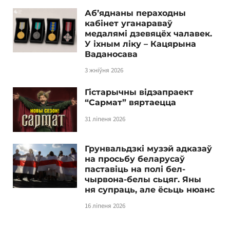
Аб’яднаны пераходны
кабінет уганараваў
медалямі дзевяцёх чалавек.
У іхным ліку – Кацярына
Ваданосава
3 жніўня 2026
Гістарычны відэапраект
“Сармат” вяртаецца
31 ліпеня 2026
Грунвальдзкі музэй адказаў
на просьбу беларусаў
паставіць на полі бел-
чырвона-белы сьцяг. Яны
ня супраць, але ёсьць нюанс
16 ліпеня 2026