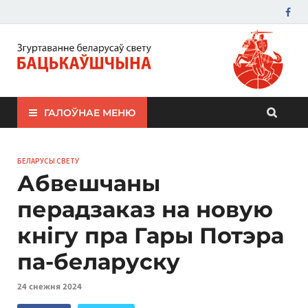
ЗБС "Бацькаўшчына"
ГАЛОЎНАЕ МЕНЮ
БЕЛАРУСЫ СВЕТУ
Абвешчаны
перадзаказ на новую
кнігу пра Гары Потэра
па-беларуску
24 снежня 2024