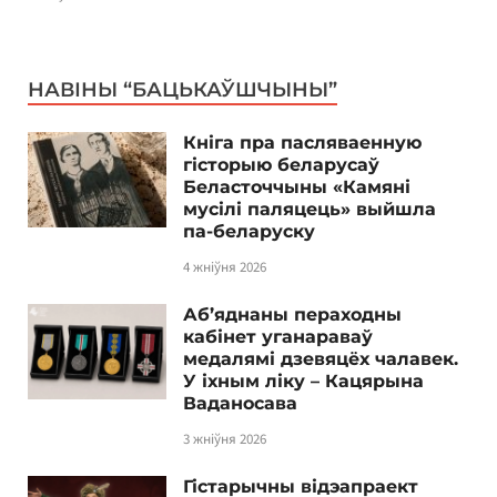
НАВІНЫ “БАЦЬКАЎШЧЫНЫ”
Кніга пра пасляваенную
гісторыю беларусаў
Беласточчыны «Камяні
мусілі паляцець» выйшла
па-беларуску
4 жніўня 2026
Аб’яднаны пераходны
кабінет уганараваў
медалямі дзевяцёх чалавек.
У іхным ліку – Кацярына
Ваданосава
3 жніўня 2026
Гістарычны відэапраект