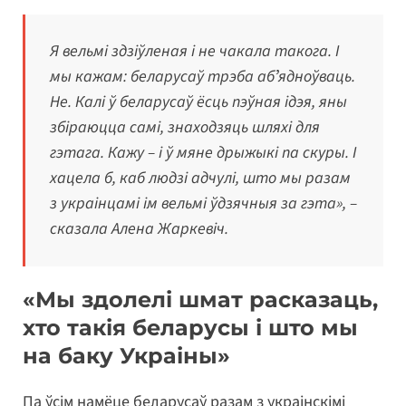
Я вельмі здзіўленая і не чакала такога. І
мы кажам: беларусаў трэба абʼядноўваць.
Не. Калі ў беларусаў ёсць пэўная ідэя, яны
збіраюцца самі, знаходзяць шляхі для
гэтага. Кажу – і ў мяне дрыжыкі па скуры. І
хацела б, каб людзі адчулі, што мы разам
з украінцамі ім вельмі ўдзячныя за гэта», –
сказала Алена Жаркевіч.
«
Мы здолелі шмат расказаць,
хто такія беларусы і што мы
на баку Украіны
»
Па ўсім намёце беларусаў разам з украінскімі