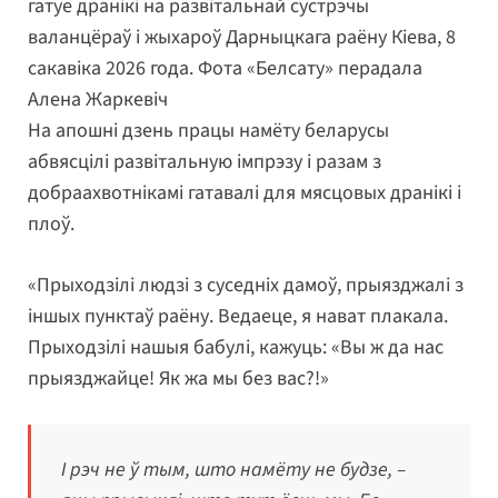
гатуе дранікі на развітальнай сустрэчы
валанцёраў і жыхароў Дарныцкага раёну Кіева, 8
сакавіка 2026 года. Фота «Белсату» перадала
Алена Жаркевіч
На апошні дзень працы намёту беларусы
абвясцілі развітальную імпрэзу і разам з
добраахвотнікамі гатавалі для мясцовых дранікі і
плоў.
«Прыходзілі людзі з суседніх дамоў, прыязджалі з
іншых пунктаў раёну. Ведаеце, я нават плакала.
Прыходзілі нашыя бабулі, кажуць: «Вы ж да нас
прыязджайце! Як жа мы без вас?!»
І рэч не ў тым, што намёту не будзе, –