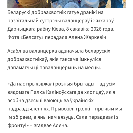
Беларускі добраахвотнік гатуе дранікі на
развітальнай сустрэчы валанцёраў і жыхароў
Дарныцкага раёну Кіева, 8 сакавіка 2026 года.
Фота «Белсату» перадала Алена Жаркевіч
Асабліва валанцёрка адзначыла беларускіх
добраахвотнікаў, якія таксама імкнуліся
дапамагчы ці паваланцёрыць на месцы.
«Да нас прыязджалі розныя брыгады – ад усім
вядомага Палка Каліноўскага да хлопцаў, якія
асобна дзесьці ваююць ва ўкраінскіх
падраздзяленнях. Прывозілі грэлкі – прычым мы
ім збіраем, а яны нам вязуць. Сала перадавалі з
фронту!» – згадвае Алена.