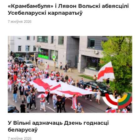
«Крамбамбуля» і Лявон Вольскі абвясцілі
Усебеларускі карпаратыў
7 жніўня 2026
У Вільні адзначаць Дзень годнасці
беларусаў
7 жніўня 2026