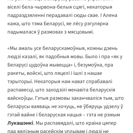
віселі бела-чырвона-белыя сцягі, некаторыя
падраздзяленні перадавалі сюды свае. І Алена
кажа, што тэма Беларусі, яе лёсу рэгулярна
падымалася ў размовах з мясцовымі.
«Мы амаль усе беларускамоўныя, кожны дзень
людзі казалі, як падобныя мовы. Было і пра «як у
Беларусі цудоўна жывецца» і, безумоўна, пра
ракеты, войскі, што ляцелі і ішлі з нашае
тэрыторыі. Некаторыя нам нават спрабавалі
распавесці, што заходзілі менавіта беларускія
вайскоўцы. Гэтыя размовы заканчваліся тым, што
беларусы ваяваць не хочуць, не ўбяруць удзелу ў
гэтай вайне і беларуская нацыя – гэта не рэжым
Лукашэнкі
. Мы распавядалі, што краіна цяпер
пад вялізным расейскім уплывам і людзі не