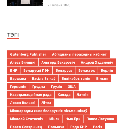
21 ліпеня 2026
ТЭГІ
Gutenberg Publisher
Аб’яднаны пераходны кабінет
Алесь Бяляцкі
Альгерд Бахарэвіч
Андрэй Хадановіч
БНР
Беларускі ПЭН
Беларусь
Беласток
Берлін
Варшава
Васіль Быкаў
Вялікабрытанія
Вільня
Германія
Гродна
Грузія
ЗША
Каардынацыйная рада
Канада
Латвія
Лявон Вольскі
Літва
Міжнародны саюз беларускіх пісьменнікаў
Мікалай Статкевіч
Мінск
Нью-Ёрк
Павел Латушка
Павел Севярынец
Польшча
Рада БНР
Расія