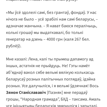
«Мы ўсё здолелі самі, без грантаў, фондаў. У нас
нічога не было – усё зрабілі нам самі беларусы, –
адзначае жанчына. – Я нават баюся пералічыць,
колькі грошаў мы выдаткавалі, бо толькі
генератар на дзень – 4000 грн (каля 267 бел.
рублёў).
Мне казалі: Лена, калі ты прымеш дапамогу ад
іншых, астатнія не прыйдуць. Не! Гэты намёт
абʼяднаў вакол сябе вельмі вялікую колькасць
беларусаў розных палітычных поглядаў, ідэйна
розных. Усе далучыліся, і я вельмі ўдзячная! Вось
Зянон Станіслававіч
[Пазняк] мне перадаў
грошы, “Народная грамада”, БХД – таксама. Амаль
усе ініцыятывы беларускія звярнуліся і запыталі,