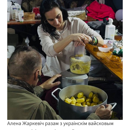
Алена Жаркевіч разам з украінскім вайсковым