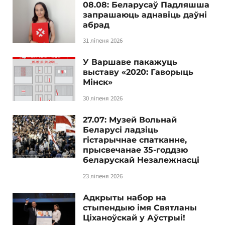
08.08: Беларусаў Падляшша
запрашаюць аднавіць даўні
абрад
31 ліпеня 2026
У Варшаве пакажуць
выставу «2020: Гаворыць
Мінск»
30 ліпеня 2026
27.07: Музей Вольнай
Беларусі ладзіць
гістарычнае спатканне,
прысвечанае 35-годдзю
беларускай Незалежнасці
23 ліпеня 2026
Адкрыты набор на
стыпендыю імя Святланы
Ціханоўскай у Аўстрыі!