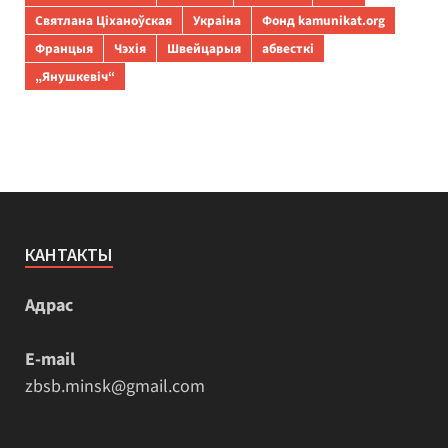
Святлана Ціханоўская
Украіна
Фонд kamunikat.org
Францыя
Чэхія
Швейцарыя
абвесткі
„Янушкевіч“
КАНТАКТЫ
Адрас
E-mail
zbsb.minsk@gmail.com