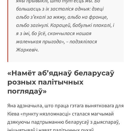
яны прывыклі, што тут ёсць мы. Бо
большасць з іх засталіся адныя: дзеці
альбо зʼехалі за мяжу, альбо на фронце,
альбо загінулі. Карацей, бабулькі плакалі, і
я з імі, бо ўсё, скончылася нашая
маленькая прыгода», – падзялілася
Жаркевіч.
«Намёт абʼяднаў беларусаў
розных палітычных
поглядаў»
Яна адзначыла, што праца гэтага вынятковага для
Кіева «пункту нязломнасці» сталася магчымай
дзякуючы падтрыманню беларусаў з дыяспараў,
ініцыятываў і нават палітычных рухаў.