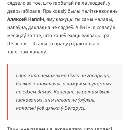
сядзела за тое, што гарбатай паіла людзей, у
двары збірала. Прыходзіў былы палітзняволены
Аляксей Капліч
, яму кажуць: ты самы малады,
напэўна, дакладна не сядзеў. А ён ім: я сядзеў 9
месяцаў за тое, што хацеў ехаць ваяваць. Іра
Шчасная – 4 гады за працу рэдактаркаю
тэлеграм-каналу.
І пра гэта немагчыма было не гаварыць,
бо людзі запытвалі, а чаму мы тут, чаму
не едзем дамоў. Канешне, украінцы былі
шакаваныя, яны нават не ўяўлялі,
наколькі ўсё цяжка ў Беларусі.
Таму, мне падаецца, акрамя таго, што здолелі