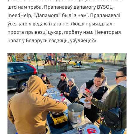
што нам трэба. Прапанаваў дапамогу BYSOL,
IneedHelp, “Дапамога” былі з намі. Прапанавалі
ўсе, каго я ведаю і каго не. Людзі прыязджалі
проста прывезці цукар, гарбату нам. Некаторыя
нават у Беларусь ездзяць, уяўляеце?»