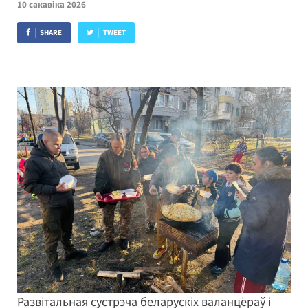
10 сакавіка 2026
SHARE
TWEET
Развітальная сустрэча беларускіх валанцёраў і