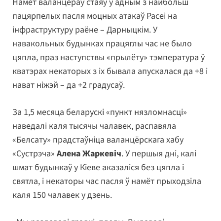
Намёт валанцёраў стаяў у адным з найбольш
пацярпелых пасля моцных атакаў Расеі на
інфраструктуру раёне – Дарныцкім. У
навакольных будынках працяглы час не было
цяпла, праз наступствы «прылёту» тэмпература ў
кватэрах некаторых з іх бывала апускалася да +8 і
нават ніжэй – да +2 градусаў.
За 1,5 месяца беларускі «пункт нязломнасці»
наведалі каля тысячы чалавек, распавяла
«Белсату» прадстаўніца валанцёрскага хабу
«Сустрэча»
Алена Жаркевіч
. У першыя дні, калі
шмат будынкаў у Кіеве аказаліся без цяпла і
святла, і некаторы час пасля ў намёт прыходзіла
каля 150 чалавек у дзень.