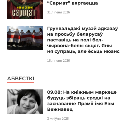
“Сармат” вяртаецца
31 ліпеня 2026
Грунвальдзкі музэй адказаў
на просьбу беларусаў
паставіць на полі бел-
чырвона-белы сьцяг. Яны
ня супраць, але ёсьць нюанс
16 ліпеня 2026
АБВЕСТКІ
09.08: На кніжным маркеце
будуць збіраць сродкі на
заснаванне Прэміі імя Евы
Вежнавец
3 жніўня 2026