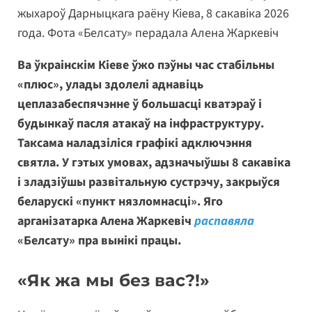
жыхароў Дарныцкага раёну Кіева, 8 сакавіка 2026
года. Фота «Белсату» перадала Алена Жаркевіч
Ва ўкраінскім Кіеве ўжо пэўны час стабільны
«плюс», улады здолелі аднавіць
цеплазабеспячэнне ў большасці кватэраў і
будынкаў пасля атакаў на інфраструктуру.
Таксама наладзіліся графікі адключэння
святла. У гэтых умовах, адзначыўшы 8 сакавіка
і зладзіўшы развітальную сустрэчу, закрыўся
беларускі «пункт нязломнасці». Яго
арганізатарка Алена Жаркевіч
распавяла
«Белсату» пра вынікі працы.
«Як жа мы без вас?!»