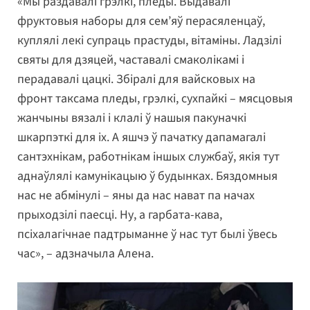
«Мы раздавалі грэлкі, пледы. Выдавалі
фруктовыя наборы для сем’яў перасяленцаў,
куплялі лекі супраць прастуды, вітаміны. Ладзілі
святы для дзяцей, частавалі смаколікамі і
перадавалі цацкі. Збіралі для вайсковых на
фронт таксама пледы, грэлкі, сухпайкі – мясцовыя
жанчыны вязалі і клалі ў нашыя пакуначкі
шкарпэткі для іх. А яшчэ ў пачатку дапамагалі
сантэхнікам, работнікам іншых службаў, якія тут
аднаўлялі камунікацыю ў будынках. Бяздомныя
нас не абмінулі – яны да нас нават па начах
прыходзілі паесці. Ну, а гарбата-кава,
псіхалагічнае падтрыманне ў нас тут былі ўвесь
час», – адзначыла Алена.