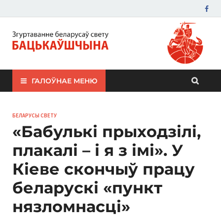
ЗБС "Бацькаўшчына"
ГАЛОЎНАЕ МЕНЮ
БЕЛАРУСЫ СВЕТУ
«Бабулькі прыходзілі,
плакалі – і я з імі». У
Кіеве скончыў працу
беларускі «пункт
нязломнасці»