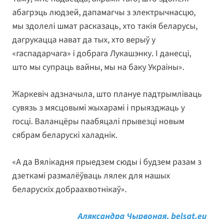
абагрэць людзей, дапамагчы з электрычнасцю,
мы здолелі шмат расказаць, хто такія беларусы,
дагрукацца нават да тых, хто верыў у
«гаспадарчага» і добрага Лукашэнку. І данесці,
што мы супраць вайны, мы на баку Украіны».
Жаркевіч адзначыла, што плануе падтрымліваць
сувязь з мясцовымі жыхарамі і прыязджаць у
госці. Валанцёры паабяцалі прывезці новым
сябрам беларускі халаднік.
«А да Вялікадня прыедзем сюды і будзем разам з
дзеткамі размалёўваць лялек для нашых
беларускіх добраахвотнікаў».
Аляксандра Чырвоная, belsat.eu