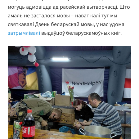
могуць адмовіцца ад расейскай вытворчасці. Што
амаль не засталося мовы – нават калі тут мы
святкавалі Дзень беларускай мовы, у нас удома
затрымлівалі
выдаўцоў беларускамоўных кніг.