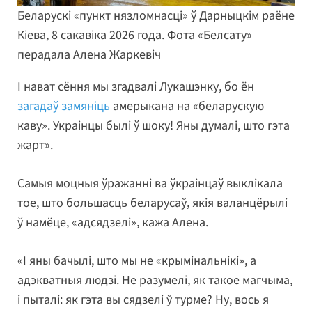
Беларускі «пункт нязломнасці» ў Дарныцкім раёне
Кіева, 8 сакавіка 2026 года. Фота «Белсату»
перадала Алена Жаркевіч
І нават сёння мы згадвалі Лукашэнку, бо ён
загадаў замяніць
амерыкана на «беларускую
каву». Украінцы былі ў шоку! Яны думалі, што гэта
жарт».
Самыя моцныя ўражанні ва ўкраінцаў выклікала
тое, што большасць беларусаў, якія валанцёрылі
ў намёце, «адсядзелі», кажа Алена.
«І яны бачылі, што мы не «крымінальнікі», а
адэкватныя людзі. Не разумелі, як такое магчыма,
і пыталі: як гэта вы сядзелі ў турме? Ну, вось я